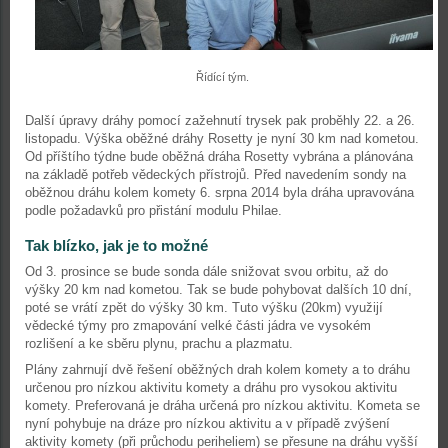
Řídící tým.
Další úpravy dráhy pomocí zažehnutí trysek pak proběhly 22. a 26.
listopadu. Výška oběžné dráhy Rosetty je nyní 30 km nad kometou.
Od příštího týdne bude oběžná dráha Rosetty vybrána a plánována
na základě potřeb vědeckých přístrojů. Před navedením sondy na
oběžnou dráhu kolem komety 6. srpna 2014 byla dráha upravována
podle požadavků pro přistání modulu Philae.
Tak blízko, jak je to možné
Od 3. prosince se bude sonda dále snižovat svou orbitu, až do
výšky 20 km nad kometou. Tak se bude pohybovat dalších 10 dní,
poté se vrátí zpět do výšky 30 km. Tuto výšku (20km) využijí
vědecké týmy pro zmapování velké části jádra ve vysokém
rozlišení a ke sběru plynu, prachu a plazmatu.
Plány zahrnují dvě řešení oběžných drah kolem komety a to dráhu
určenou pro nízkou aktivitu komety a dráhu pro vysokou aktivitu
komety. Preferovaná je dráha určená pro nízkou aktivitu. Kometa se
nyní pohybuje na dráze pro nízkou aktivitu a v případě zvýšení
aktivity komety (při průchodu periheliem) se přesune na dráhu vyšší