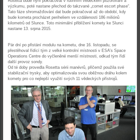
Rosetta bude nyní pokračovat v rutinním vědeckém pozorování a
výzkumu, poté nastane přechod do takzvané „comet escort phase“.
Tato fáze shromažďování dat bude pokračovat až do období, kdy
bude kometa procházet periheliem ve vzdálenosti 186 miliónů
kilometrů od Slunce. Toto minimální přiblížení komety ke Slunci
nastane 13. srpna 2015.
Pár dní po přistání modulu na kometu, dne 16. listopadu, se
přestěhoval řídící tým z velké kontrolní místnosti v ESA’s Space
Operations Centre do vyčleněné menší místnosti, odkud tým řídí
další provoz sondy.
Od té doby provedla Rosetta sérii manévrů, přičemž použila své
stabilizační trysky, aby optimalizovala svou oběžnou dráhu kolem
komety pro co nejlepší využití svých 11 vědeckých přístrojů.