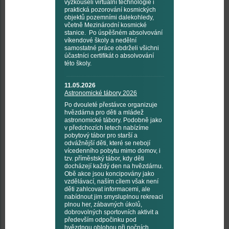
vyzkoušeli virtuální technologie i
praktická pozorování kosmických
objektů pozemními dalekohledy,
včetně Mezinárodní kosmické
stanice. Po úspěšném absolvování
víkendové školy a nedělní
samostatné práce obdrželi všichni
účastníci certifikát o absolvování
této školy.
11.05.2026
Astronomické tábory 2026
Po dvouleté přestávce organizuje
hvězdárna pro děti a mládež
astronomické tábory. Podobně jako
v předchozích letech nabízíme
pobytový tábor pro starší a
odvážnější děti, které se nebojí
vícedenního pobytu mimo domov, i
tzv. příměstský tábor, kdy děti
docházejí každý den na hvězdárnu.
Obě akce jsou koncipovány jako
vzdělávací, naším cílem však není
děti zahlcovat informacemi, ale
nabídnout jim smysluplnou rekreaci
plnou her, zábavných úkolů,
dobrovolných sportovních aktivit a
především odpočinku pod
hvězdnou oblohou při nočních