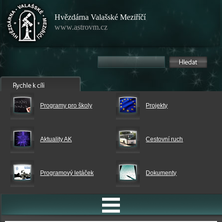
Hvězdárna Valašské Meziříčí
www.astrovm.cz
Programy pro školy
Projekty
Aktuality AK
Cestovní ruch
Programový letáček
Dokumenty