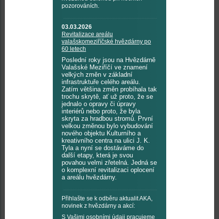
pozorováních.
03.03.2026
Revitalizace areálu
valašskomeziříčské hvězdárny po
60 letech
Poslední roky jsou na Hvězdárně
Valašské Meziříčí ve znamení
velkých změn v základní
infrastruktuře celého areálu.
Zatím většina změn probíhala tak
trochu skrytě, ať už proto, že se
jednalo o opravy či úpravy
interiérů nebo proto, že byla
skryta za hradbou stromů. První
velkou změnou bylo vybudování
nového objektu Kulturního a
kreativního centra na ulici J. K.
Tyla a nyní se dostáváme do
další etapy, která je svou
povahou velmi zřetelná. Jedná se
o komplexní revitalizaci oplocení
a areálu hvězdárny.
Přihlašte se k odběru aktualit AKA,
novinek z hvězdárny a akcí:
S Vašimi osobními údaji pracujeme