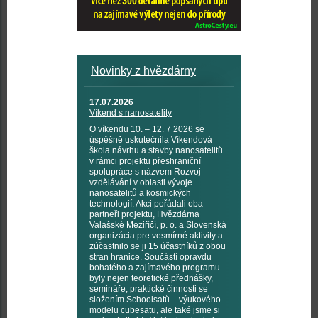
Novinky z hvězdárny
17.07.2026
Víkend s nanosatelity
O víkendu 10. – 12. 7 2026 se
úspěšně uskutečnila Víkendová
škola návrhu a stavby nanosatelitů
v rámci projektu přeshraniční
spolupráce s názvem Rozvoj
vzdělávání v oblasti vývoje
nanosatelitů a kosmických
technologií. Akci pořádali oba
partneři projektu, Hvězdárna
Valašské Meziříčí, p. o. a Slovenská
organizácia pre vesmírné aktivity a
zúčastnilo se ji 15 účastníků z obou
stran hranice. Součástí opravdu
bohatého a zajímavého programu
byly nejen teoretické přednášky,
semináře, praktické činnosti se
složením Schoolsatů – výukového
modelu cubesatu, ale také jsme si