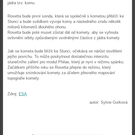
jádra tzv. komu.
Rosetta bude první sonda, která se společně s kometou přiblíží ke
Slunci a bude svědkem vývoje komy a následného zrodu několik
milionů kilometrů dlouhého ohonu.
Rosetta bude poté muset zůstat dál od komety, aby se vyhnula
ovlivnění orbity způsobeným uvolněnými částice z jádra komety.
Jak se kometa bude blížit ke Slunci, očekává se nárůst osvětlení
jejího povrchu. To může poskytnout dostatečnou intenzitu
slunečního záření pro modul Philae, který je nyní v režimu spánku.
Začátkem příštího roku se Rosetta přepne do režimu, který
umožňuje snímkování komety za účelem přesného mapování
topografie komety.
Zdroj:
ESA
autor: Sylvie Gorková