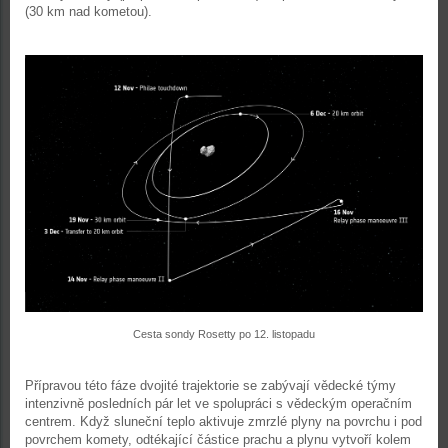
(30 km nad kometou).
Cesta sondy Rosetty po 12. listopadu
Přípravou této fáze dvojité trajektorie se zabývají vědecké týmy
intenzivně posledních pár let ve spolupráci s vědeckým operačním
centrem. Když sluneční teplo aktivuje zmrzlé plyny na povrchu i pod
povrchem komety, odtékající částice prachu a plynu vytvoří kolem