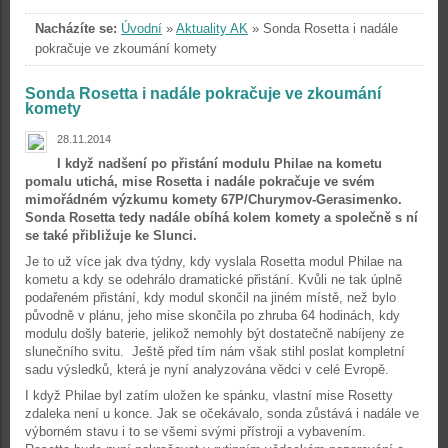
Nacházíte se:
Úvodní
»
Aktuality AK
»
Sonda Rosetta i nadále
pokračuje ve zkoumání komety
Sonda Rosetta i nadále pokračuje ve zkoumání
komety
28.11.2014
I když nadšení po přistání modulu Philae na kometu
pomalu utichá, mise Rosetta i nadále pokračuje ve svém
mimořádném výzkumu komety 67P/Churymov-Gerasimenko.
Sonda Rosetta tedy nadále obíhá kolem komety a společně s ní
se také přibližuje ke Slunci.
Je to už více jak dva týdny, kdy vyslala Rosetta modul Philae na
kometu a kdy se odehrálo dramatické přistání. Kvůli ne tak úplně
podařeném přistání, kdy modul skončil na jiném místě, než bylo
původně v plánu, jeho mise skončila po zhruba 64 hodinách, kdy
modulu došly baterie, jelikož nemohly být dostatečně nabíjeny ze
slunečního svitu. Ještě před tím nám však stihl poslat kompletní
sadu výsledků, která je nyní analyzována vědci v celé Evropě.
I když Philae byl zatím uložen ke spánku, vlastní mise Rosetty
zdaleka není u konce. Jak se očekávalo, sonda zůstává i nadále ve
výborném stavu i to se všemi svými přístroji a vybavením.