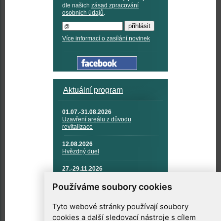
dle našich
zásad zpracování
osobních údajů
.
Více informací o zasílání novinek
Aktuální program
01.07.-31.08.2026
Uzavření areálu z důvodu
revitalizace
12.08.2026
Hvězdný duel
27.-29.11.2026
KOSMONAUTIKA, RAKETOVÁ
TECHNIKA A KOSMICKÉ
Používáme soubory cookies
TECHNOLOGIE
Tyto webové stránky používají soubory
cookies a další sledovací nástroje s cílem