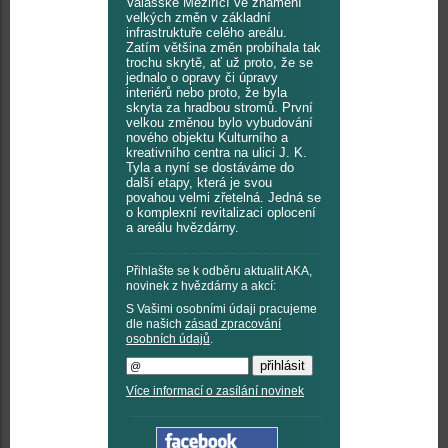
Valašské Meziříčí ve znamení
velkých změn v základní
infrastruktuře celého areálu.
Zatím většina změn probíhala tak
trochu skrytě, ať už proto, že se
jednalo o opravy či úpravy
interiérů nebo proto, že byla
skryta za hradbou stromů. První
velkou změnou bylo vybudování
nového objektu Kulturního a
kreativního centra na ulici J. K.
Tyla a nyní se dostáváme do
další etapy, která je svou
povahou velmi zřetelná. Jedná se
o komplexní revitalizaci oplocení
a areálu hvězdárny.
Přihlašte se k odběru aktualit AKA,
novinek z hvězdárny a akcí:
S Vašimi osobními údaji pracujeme
dle našich
zásad zpracování
osobních údajů
.
Více informací o zasílání novinek