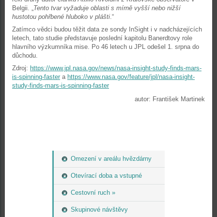
Belgii. „
Tento tvar vyžaduje oblasti s mírně vyšší nebo nižší
hustotou pohřbené hluboko v plášti
.“
Zatímco vědci budou těžit data ze sondy InSight i v nadcházejících
letech, tato studie představuje poslední kapitolu Banerdtovy role
hlavního výzkumníka mise. Po 46 letech u JPL odešel 1. srpna do
důchodu.
Zdroj:
https://www.jpl.nasa.gov/news/nasa-insight-study-finds-mars-
is-spinning-faster
a
https://www.nasa.gov/feature/jpl/nasa-insight-
study-finds-mars-is-spinning-faster
autor: František Martinek
Omezení v areálu hvězdárny
Otevírací doba a vstupné
Cestovní ruch »
Skupinové návštěvy