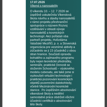
17.07.2026
Víkend s nanosatelity
O víkendu 10. – 12. 7 2026 se
úspěšně uskutečnila Víkendová
škola návrhu a stavby nanosatelitů
v rámci projektu přeshraniční
spolupráce s názvem Rozvoj
vzdělávání v oblasti vývoje
nanosatelitů a kosmických
technologií. Akci pořádali oba
partneři projektu, Hvězdárna
Valašské Meziříčí, p. o. a Slovenská
organizácia pre vesmírné aktivity a
zúčastnilo se ji 15 účastníků z obou
stran hranice. Součástí opravdu
bohatého a zajímavého programu
byly nejen teoretické přednášky,
semináře, praktické činnosti se
složením Schoolsatů – výukového
modelu cubesatu, ale také jsme si
vyzkoušeli virtuální technologie i
praktická pozorování kosmických
objektů pozemními dalekohledy,
včetně Mezinárodní kosmické
stanice. Po úspěšném absolvování
víkendové školy a nedělní
samostatné práce obdrželi všichni
účastníci certifikát o absolvování
této školy.