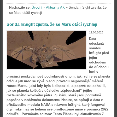
Nacházíte se:
Úvodní
»
Aktuality AK
»
Sonda InSight zjistila, že
se Mars otáčí rychleji
Sonda InSight zjistila, že se Mars otáčí rychleji
11.08.2023
Data
odeslaná
sondou
InSight před
jejím
odchodem
do důchodu
loni v
prosinci poskytla nové podrobnosti o tom, jak rychle se planeta
otáčí a jak moc se kývá. Vědci provedli nejpřesnější měření
rotace Marsu, jaká kdy byla k dispozici, a poprvé tak odhalili,
jak se planeta kolébá v důsledku „šplouchání“ jejího
roztaveného kovového jádra. Zjištění, která jsou podrobně
popsána v nedávném dokumentu Nature, se opírají o data z
přistávacího modulu NASA s názvem InSight, který fungoval
čtyři roky, než se během své prodloužené mise v prosinci 2022
odmlčel. Poznámka editora: Tento článek byl aktualizován 7.