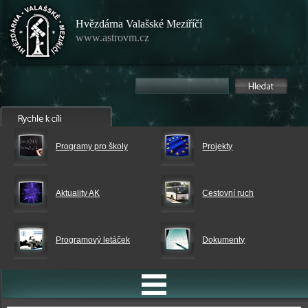
Hvězdárna Valašské Meziříčí
www.astrovm.cz
Programy pro školy
Projekty
Aktuality AK
Cestovní ruch
Programový letáček
Dokumenty