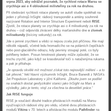
srpna 2023, aby odrážel poznatek, že rychlost rotace Marsu se
zrychluje asi o 4 obloukové milivteřiny za rok na druhou.
Při sledování rychlosti rotace planety se autoři studie spoléhali na
jeden z přístrojů InSight: rádiový transpondér a antény souhrnně
nazývané Rotation and Interior Structure Experiment neboli
RISE
.
Zjistili, že rotace planety se zrychluje asi o 4 milisekundy za rok na
druhou – což odpovídá zkrácení délky marťanského dne
o zlomek
milisekundy
(tisíciny sekundy) za rok.
Jde o jemné zrychlení a vědci si nejsou zcela jisti příčinou. Ale mají
několik nápadů, včetně ledu hromadícího se na polárních čepičkách
nebo post-glaciálního odrazu, kdy pevniny stoupají poté, co byly
pohřbeny ledem. Posun hmotnosti planety může způsobit, že se
trochu zrychlí, jako když se krasobruslař točí s nataženýma rukama
a pak je přitahuje.
„
Je opravdu skvělé mít možnost získat toto nejnovější měření – a to
tak přesné
,“ řekl hlavní výzkumník InSight, Bruce Banerdt z NASA's
Jet Propulsion Laboratory v jižní Kalifornii. „
Dlouho jsem se podílel
na snahách dostat geofyzikální stanici jako InSight na Mars a
výsledky, jako je tento, stojí za všechna ta desetiletí práce
.“
Jak RISE funguje
RISE je součástí dlouhé tradice přistávacích modulů na Marsu
využívajících rádiové vlny pro vědu, včetně dvou přistávacích
modulů
Viking
v 70. letech a přistávacího modulu
Pathfinder
na