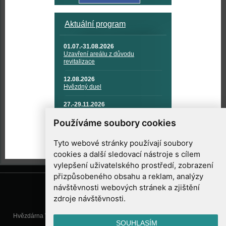
Aktuální program
01.07.-31.08.2026
Uzavření areálu z důvodu
revitalizace
12.08.2026
Hvězdný duel
27.-29.11.2026
KOSMONAUTIKA, RAKETOVÁ
TECHNIKA A KOSMICKÉ
Používáme soubory cookies
TECHNOLOGIE
Tyto webové stránky používají soubory
cookies a další sledovací nástroje s cílem
vylepšení uživatelského prostředí, zobrazení
přizpůsobeného obsahu a reklam, analýzy
návštěvnosti webových stránek a zjištění
zdroje návštěvnosti.
Hvězdárna Valašské Meziříčí, příspěvková organizace, Vsetínská 78, 757
SOUHLASÍM