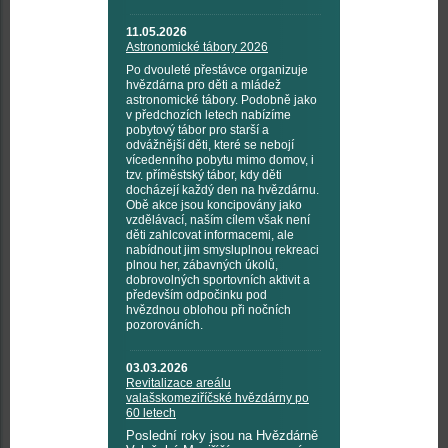
11.05.2026
Astronomické tábory 2026
Po dvouleté přestávce organizuje
hvězdárna pro děti a mládež
astronomické tábory. Podobně jako
v předchozích letech nabízíme
pobytový tábor pro starší a
odvážnější děti, které se nebojí
vícedenního pobytu mimo domov, i
tzv. příměstský tábor, kdy děti
docházejí každý den na hvězdárnu.
Obě akce jsou koncipovány jako
vzdělávací, naším cílem však není
děti zahlcovat informacemi, ale
nabídnout jim smysluplnou rekreaci
plnou her, zábavných úkolů,
dobrovolných sportovních aktivit a
především odpočinku pod
hvězdnou oblohou při nočních
pozorováních.
03.03.2026
Revitalizace areálu
valašskomeziříčské hvězdárny po
60 letech
Poslední roky jsou na Hvězdárně