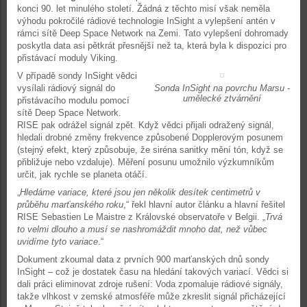
konci 90. let minulého století. Žádná z těchto misí však neměla
výhodu pokročilé rádiové technologie InSight a vylepšení antén v
rámci sítě Deep Space Network na Zemi. Tato vylepšení dohromady
poskytla data asi pětkrát přesnější než ta, která byla k dispozici pro
přistávací moduly Viking.
V případě sondy InSight vědci
vysílali rádiový signál do
Sonda InSight na povrchu Marsu -
umělecké ztvárnění
přistávacího modulu pomocí
sítě Deep Space Network.
RISE pak odrážel signál zpět. Když vědci přijali odražený signál,
hledali drobné změny frekvence způsobené Dopplerovým posunem
(stejný efekt, který způsobuje, že siréna sanitky mění tón, když se
přibližuje nebo vzdaluje). Měření posunu umožnilo výzkumníkům
určit, jak rychle se planeta otáčí.
„
Hledáme variace, které jsou jen několik desítek centimetrů v
průběhu marťanského roku
,“ řekl hlavní autor článku a hlavní řešitel
RISE Sebastien Le Maistre z Královské observatoře v Belgii. „
Trvá
to velmi dlouho a musí se nashromáždit mnoho dat, než vůbec
uvidíme tyto variace
.“
Dokument zkoumal data z prvních 900 marťanských dnů sondy
InSight – což je dostatek času na hledání takových variací. Vědci si
dali práci eliminovat zdroje rušení: Voda zpomaluje rádiové signály,
takže vlhkost v zemské atmosféře může zkreslit signál přicházející