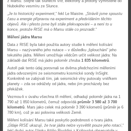
z Marsu. Stejně tak sluneční vítr, elektrony a protony vymrštěné do
hlubokého vesmíru ze Slunce.
„
Je to historický experiment
,“ řekl Le Maistre. „
Strávili jsme spoustu
času a energie přípravou na experiment a předvídáním těchto
objevů. Ale i přesto jsme byli stále překvapováni – a není to u
konce, protože RISE má o Marsu stále co prozradit
.“
Měření jádra Marsu
Data z RISE byla také použita autory studie k měření kolísání
Marsu – nazývaného jeho nutace – v důsledku „šplouchání“ jeho
tekutého jádra. Měření umožňuje vědcům určit velikost jádra: Na
základě dat RISE má jádro poloměr zhruba
1 835 kilometrů
.
Autoři pak tento údaj porovnali se dvěma předchozími měřeními
jádra odvozenými ze seismometru kosmické sondy InSight.
Konkrétně se zabývali tím, jak seismické vlny putovaly vnitřkem
planety – zda se odrážely od jádra, nebo jím procházely bez
překážek.
Vezmou-li v úvahu všechna tři měření, odhadují poloměr jádra na 1
790 až 1 850 kilometrů, čemuž odpovídá
průměr 3 580 až 3 700
kilometrů
. Mars jako celek má poloměr 3 390 kilometrů (průměr je 6
780 km), což je asi polovina velikosti Země.
Měření kolísání Marsu také poskytlo podrobnosti o tvaru jádra.
„
Údaje RISE ukazují, že tvar jádra nelze vysvětlit pouze jeho rotací
,“
řekl druhý autor článku Attilio Rivoldini z Královské observatoře v