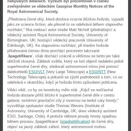
nebývalých detailech. Výzkum byl prezentován v článku
zveřejněném ve vědeckém časopise Monthly Notices of the
Royal Astronomical Society.
„
Představa černé díry, která doslova vcucne blízkou hvězdu, vypadá
jako ze science fiction, ale přesně to se odehrává během slapového
roztrhání
,“ říká vedoucí autor studie Matt Nicholl (přednášející a
vědecký asistent Royal Astronomical Society, University of
Birmingham, UK; hostující vědecký pracovník University of
Edinburgh, UK). Ke slapovému roztrhání, při kterém hvězda
přitahovaná černou dírou prochází procesem takzvané
‚
špagetifikace
‘, však dochází vzácně a většinou se tento jev také
obtížně zkoumá. Záblesk světla, který se loni objevil nedaleko jedné
superhmotné černé díry, sledovali astronomové mimo jiné pomocí
dalekohledů
ESO/VLT
(Very Large Telescope) a
ESO/NTT
(New
Technology Telescope) a pokusili se zjistit podrobnosti o tom, co se
odehrává v okamžiku, když je hvězda tímto způsobem pohlcena.
Vědci vědí, co by se teoreticky mělo stát. „
Když se nešťastná
hvězda dostane příliš blízko k superhmotné černé díře v centru
galaxie, extrémní gravitační síly ji rozervou na tenké cáry hmoty
,“
vysvětluje spoluautor studie Thomas Wevers (Institute of
Astronomy, University of Cambridge, UK; dnes vědecký asistent
ESO, Santiago, Chile). A protože některé proudy hmoty spadnou
během procesu ‚špagetifikace‘ (
spaghettification
) do černé díry,
objeví se jasný záblesk záření, který astronomové mohou