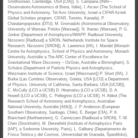
Smithsonian, Cambridge, USA [CfA]), S. Campana (INAF–
Osservatorio Astronomico di Brera, Itálie), I. Arcavi (The School of
Physics and Astronomy, Tel Aviv University, Israel a CIFAR Azrieli
Global Scholars program, CIFAR, Toronto, Kanada), P.
Charalampopoulos (DTU), M. Gromadzki (Astronomical Observatory,
University of Warsaw, Polsko [Warsaw]), N. Ihanec (Warsaw), P. G.
Jonker (Department of Astrophysics/IMAPP, Radboud University,
Nizozemí [Radboud] a SRON, Netherlands Institute for Space
Research, Nizozemí [SRON]), A. Lawrence (IfA), I. Mandel (Monash
Centre for Astrophysics, School of Physics and Astronomy, Monash
University, Austrálie a The ARC Center of Excellence for
Gravitational Wave Discovery – OzGrav, Austrálie a Birmingham), S.
Schulze (Department of Particle Physics and Astrophysics,
Weizmann Institute of Science, Izrael [Weizmann]) P. Short (IfA), J.
Burke (Las Cumbres Observatory, Goleta, USA [LCO] a Department
of Physics, University of California, Santa Barbara, USA [UCSB]),
C. McCully (LCO a UCSB) D. Hiramatsu (LCO a UCSB), D. A.
Howell (LCO a UCSB), C. Pellegrino (LCO a UCSB), H. Abbot (The
Research School of Astronomy and Astrophysics, Australian
National University, Austrálie [ANU]), J. P. Anderson (European
Southern Observatory, Santiago, Chile), E. Berger (CfA), P. K.
Blanchard (Northwestern), G. Cannizzaro (Radboud a SRON), T.-W.
Chen (Stockholm), M. Dennefeld (Institute of Astrophysics Paris
(IAP), a Sorbonne University, Paris), L. Galbany (Departamento de
Física Teórica y del Cosmos, Universidad de Granada, Španělsko),