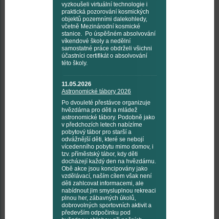
vyzkoušeli virtuální technologie i
praktická pozorování kosmických
objektů pozemními dalekohledy,
včetně Mezinárodní kosmické
stanice. Po úspěšném absolvování
víkendové školy a nedělní
samostatné práce obdrželi všichni
účastníci certifikát o absolvování
této školy.
11.05.2026
Astronomické tábory 2026
Po dvouleté přestávce organizuje
hvězdárna pro děti a mládež
astronomické tábory. Podobně jako
v předchozích letech nabízíme
pobytový tábor pro starší a
odvážnější děti, které se nebojí
vícedenního pobytu mimo domov, i
tzv. příměstský tábor, kdy děti
docházejí každý den na hvězdárnu.
Obě akce jsou koncipovány jako
vzdělávací, naším cílem však není
děti zahlcovat informacemi, ale
nabídnout jim smysluplnou rekreaci
plnou her, zábavných úkolů,
dobrovolných sportovních aktivit a
především odpočinku pod