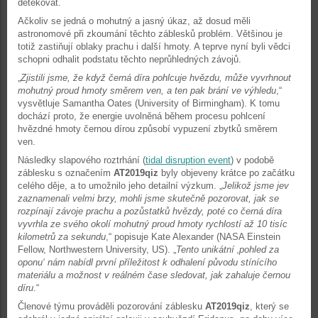
detekovat.
Ačkoliv se jedná o mohutný a jasný úkaz, až dosud měli
astronomové při zkoumání těchto záblesků problém. Většinou je
totiž zastiňují oblaky prachu i další hmoty. A teprve nyní byli vědci
schopni odhalit podstatu těchto neprůhledných závojů.
„
Zjistili jsme, že když černá díra pohlcuje hvězdu, může vyvrhnout
mohutný proud hmoty směrem ven, a ten pak brání ve výhledu
,“
vysvětluje Samantha Oates (University of Birmingham). K tomu
dochází proto, že energie uvolněná během procesu pohlcení
hvězdné hmoty černou dírou způsobí vypuzení zbytků směrem
ven.
Následky slapového roztrhání (
tidal disruption event
) v podobě
záblesku s označením
AT2019qiz
byly objeveny krátce po začátku
celého děje, a to umožnilo jeho detailní výzkum. „
Jelikož jsme jev
zaznamenali velmi brzy, mohli jsme skutečně pozorovat, jak se
rozpínají závoje prachu a pozůstatků hvězdy, poté co černá díra
vyvrhla ze svého okolí mohutný proud hmoty rychlostí až 10 tisíc
kilometrů za sekundu
,“ popisuje Kate Alexander (NASA Einstein
Fellow, Northwestern University, US). „
Tento unikátní ‚pohled za
oponu‘ nám nabídl první příležitost k odhalení původu stínícího
materiálu a možnost v reálném čase sledovat, jak zahaluje černou
díru
.“
Členové týmu prováděli pozorování záblesku
AT2019qiz
, který se