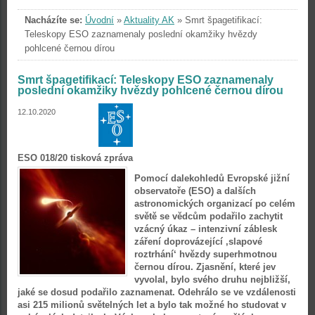
Nacházíte se:
Úvodní
»
Aktuality AK
»
Smrt špagetifikací:
Teleskopy ESO zaznamenaly poslední okamžiky hvězdy
pohlcené černou dírou
Smrt špagetifikací: Teleskopy ESO zaznamenaly
poslední okamžiky hvězdy pohlcené černou dírou
12.10.2020
ESO 018/20 tisková zpráva
Pomocí dalekohledů Evropské jižní
observatoře (ESO) a dalších
astronomických organizací po celém
světě se vědcům podařilo zachytit
vzácný úkaz – intenzivní záblesk
záření doprovázející ‚slapové
roztrhání‘ hvězdy superhmotnou
černou dírou. Zjasnění, které jev
vyvolal, bylo svého druhu nejbližší,
jaké se dosud podařilo zaznamenat. Odehrálo se ve vzdálenosti
asi 215 milionů světelných let a bylo tak možné ho studovat v