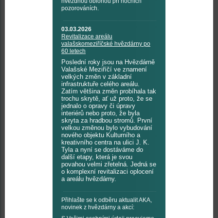
hvězdnou oblohou při nočních
pozorováních.
03.03.2026
Revitalizace areálu
valašskomeziříčské hvězdárny po
60 letech
Poslední roky jsou na Hvězdárně
Valašské Meziříčí ve znamení
velkých změn v základní
infrastruktuře celého areálu.
Zatím většina změn probíhala tak
trochu skrytě, ať už proto, že se
jednalo o opravy či úpravy
interiérů nebo proto, že byla
skryta za hradbou stromů. První
velkou změnou bylo vybudování
nového objektu Kulturního a
kreativního centra na ulici J. K.
Tyla a nyní se dostáváme do
další etapy, která je svou
povahou velmi zřetelná. Jedná se
o komplexní revitalizaci oplocení
a areálu hvězdárny.
Přihlašte se k odběru aktualit AKA,
novinek z hvězdárny a akcí: