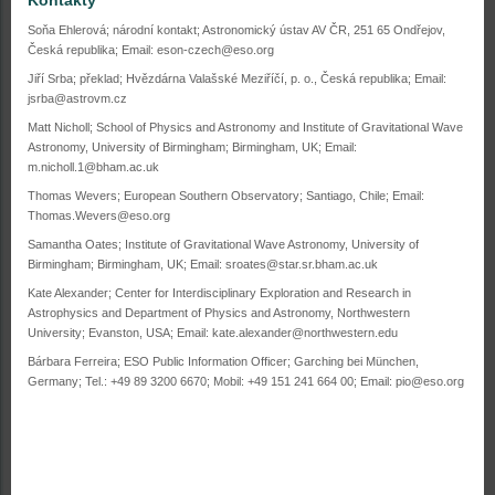
Kontakty
Soňa Ehlerová; národní kontakt; Astronomický ústav AV ČR, 251 65 Ondřejov,
Česká republika; Email: eson-czech@eso.org
Jiří Srba; překlad; Hvězdárna Valašské Meziříčí, p. o., Česká republika; Email:
jsrba@astrovm.cz
Matt Nicholl; School of Physics and Astronomy and Institute of Gravitational Wave
Astronomy, University of Birmingham; Birmingham, UK; Email:
m.nicholl.1@bham.ac.uk
Thomas Wevers; European Southern Observatory; Santiago, Chile; Email:
Thomas.Wevers@eso.org
Samantha Oates; Institute of Gravitational Wave Astronomy, University of
Birmingham; Birmingham, UK; Email: sroates@star.sr.bham.ac.uk
Kate Alexander; Center for Interdisciplinary Exploration and Research in
Astrophysics and Department of Physics and Astronomy, Northwestern
University; Evanston, USA; Email: kate.alexander@northwestern.edu
Bárbara Ferreira; ESO Public Information Officer; Garching bei München,
Germany; Tel.: +49 89 3200 6670; Mobil: +49 151 241 664 00; Email: pio@eso.org