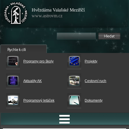
Hvězdárna Valašské Meziříčí
www.astrovm.cz
Programy pro školy
Projekty
Aktuality AK
Cestovní ruch
Programový letáček
Dokumenty