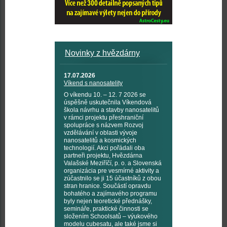
Novinky z hvězdárny
17.07.2026
Víkend s nanosatelity
O víkendu 10. – 12. 7 2026 se
úspěšně uskutečnila Víkendová
škola návrhu a stavby nanosatelitů
v rámci projektu přeshraniční
spolupráce s názvem Rozvoj
vzdělávání v oblasti vývoje
nanosatelitů a kosmických
technologií. Akci pořádali oba
partneři projektu, Hvězdárna
Valašské Meziříčí, p. o. a Slovenská
organizácia pre vesmírné aktivity a
zúčastnilo se ji 15 účastníků z obou
stran hranice. Součástí opravdu
bohatého a zajímavého programu
byly nejen teoretické přednášky,
semináře, praktické činnosti se
složením Schoolsatů – výukového
modelu cubesatu, ale také jsme si