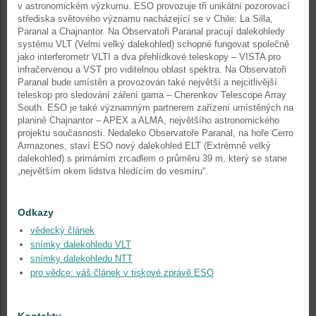
v astronomickém výzkumu. ESO provozuje tři unikátní pozorovací
střediska světového významu nacházející se v Chile: La Silla,
Paranal a Chajnantor. Na Observatoři Paranal pracují dalekohledy
systému VLT (Velmi velký dalekohled) schopné fungovat společně
jako interferometr VLTI a dva přehlídkové teleskopy – VISTA pro
infračervenou a VST pro viditelnou oblast spektra. Na Observatoři
Paranal bude umístěn a provozován také největší a nejcitlivější
teleskop pro sledování záření gama – Cherenkov Telescope Array
South. ESO je také významným partnerem zařízení umístěných na
planině Chajnantor – APEX a ALMA, největšího astronomického
projektu současnosti. Nedaleko Observatoře Paranal, na hoře Cerro
Armazones, staví ESO nový dalekohled ELT (Extrémně velký
dalekohled) s primárním zrcadlem o průměru 39 m, který se stane
„největším okem lidstva hledícím do vesmíru“.
Odkazy
vědecký článek
snímky dalekohledu VLT
snímky dalekohledu NTT
pro vědce: váš článek v tiskové zprávě ESO