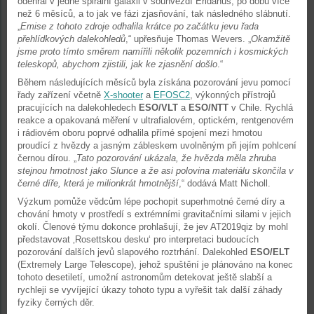
odehrál v jedné spirální galaxii v souhvězdí Eridanus, po dobu více
než 6 měsíců, a to jak ve fázi zjasňování, tak následného slábnutí.
„
Emise z tohoto zdroje odhalila krátce po začátku jevu řada
přehlídkových dalekohledů
,“ upřesňuje Thomas Wevers. „
Okamžitě
jsme proto tímto směrem namířili několik pozemních i kosmických
teleskopů, abychom zjistili, jak ke zjasnění došlo
.“
Během následujících měsíců byla získána pozorování jevu pomocí
řady zařízení včetně
X-shooter
a
EFOSC2
, výkonných přístrojů
pracujících na dalekohledech
ESO/VLT
a
ESO/NTT
v Chile. Rychlá
reakce a opakovaná měření v ultrafialovém, optickém, rentgenovém
i rádiovém oboru poprvé odhalila přímé spojení mezi hmotou
proudící z hvězdy a jasným zábleskem uvolněným při jejím pohlcení
černou dírou. „
Tato pozorování ukázala, že hvězda měla zhruba
stejnou hmotnost jako Slunce a že asi polovina materiálu skončila v
černé díře, která je milionkrát hmotnější
,“ dodává Matt Nicholl.
Výzkum pomůže vědcům lépe pochopit superhmotné černé díry a
chování hmoty v prostředí s extrémními gravitačními silami v jejich
okolí. Členové týmu dokonce prohlašují, že jev AT2019qiz by mohl
představovat ‚Rosettskou desku‘ pro interpretaci budoucích
pozorování dalších jevů slapového roztrhání. Dalekohled
ESO/ELT
(Extremely Large Telescope), jehož spuštění je plánováno na konec
tohoto desetiletí, umožní astronomům detekovat ještě slabší a
rychleji se vyvíjející úkazy tohoto typu a vyřešit tak další záhady
fyziky černých děr.