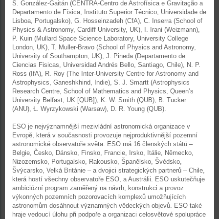
S. González-Gaitán (CENTRA-Centro de Astrofísica e Gravitação a
Departamento de Física, Instituto Superior Técnico, Universidade de
Lisboa, Portugalsko), G. Hosseinzadeh (CfA), C. Inserra (School of
Physics & Astronomy, Cardiff University, UK), I. Irani (Weizmann),
P. Kuin (Mullard Space Science Laboratory, University College
London, UK), T. Muller-Bravo (School of Physics and Astronomy,
University of Southampton, UK), J. Pineda (Departamento de
Ciencias Fisicas, Universidad Andrés Bello, Santiago, Chile), N. P.
Ross (IfA), R. Roy (The Inter-University Centre for Astronomy and
Astrophysics, Ganeshkhind, Indie), S. J. Smartt (Astrophysics
Research Centre, School of Mathematics and Physics, Queen’s
University Belfast, UK [QUB]), K. W. Smith (QUB), B. Tucker
(ANU), Ł. Wyrzykowski (Warsaw), D. R. Young (QUB).
ESO je nejvýznamnější mezivládní astronomická organizace v
Evropě, která v současnosti provozuje nejproduktivnější pozemní
astronomické observatoře světa. ESO má 16 členských států –
Belgie, Česko, Dánsko, Finsko, Francie, Irsko, Itálie, Německo,
Nizozemsko, Portugalsko, Rakousko, Španělsko, Švédsko,
Švýcarsko, Velká Británie – a dvojici strategických partnerů – Chile,
která hostí všechny observatoře ESO, a Austrálii. ESO uskutečňuje
ambiciózní program zaměřený na návrh, konstrukci a provoz
výkonných pozemních pozorovacích komplexů umožňujících
astronomům dosáhnout významných vědeckých objevů. ESO také
hraje vedoucí úlohu při podpoře a organizaci celosvětové spolupráce