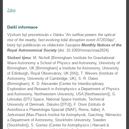
Zdroj
Další informace
Výzkum byl prezentován v článku “
An outflow powers the optical
rise of the nearby, fast-evolving tidal disruption event AT2019qiz
”,
který byl publikován ve vědeckém časopise
Monthly Notices of the
Royal Astronomical Society
(doi: 10.1093/mnras/staa2824).
Složení týmu
: M. Nicholl (Birmingham Institute for Gravitational
Wave Astronomy a School of Physics and Astronomy, University of
Birmingham, UK [Birmingham] a Institute for Astronomy, University
of Edinburgh, Royal Observatory, UK [IfA]), T. Wevers (Institute of
Astronomy, University of Cambridge, UK), S. R. Oates
(Birmingham), K. D. Alexander (Center for Interdisciplinary
Exploration and Research in Astrophysics a Department of Physics
and Astronomy, Northwestern University, USA [Northwestern]), G.
Leloudas (DTU Space, National Space Institute, Technical
University of Denmark, Dánsko [DTU]), F. Onori (Istituto di
Astrofisica e Planetologia Spaziali (INAF), Roma, Itálie), A.
Jerkstrand (Max-Planck-Institut für Astrophysik, Garching, Německo
a Department of Astronomy, Stockholm University, Sweden
[Stockholm]), S. Gomez (Center for Astrophysics | Harvard &