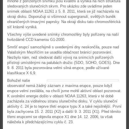
mnohé z pořízených snímků jsou kvalitní a vyniká na nich struktura
sledovaných slunečních skvrn. Pro ukázku zde uvádíme jeden
snímek oblasti NOAA 11261 z 5. 8. 2011, která se již nacházela na
okraji disku. Doporučuji si všimnout supergranulí, světlých buněk
ohraničených tmavými paprsky. Na okraji disku tato chromosférická
síť krásně vyniká.
Všechny výše uvedené snímky chromosféry byly pořízeny na naší
hvězdárně CCD kamerou G1-2000.
Smršť erupcí samozřejmě s uvedenými dny neskončila, pouze nad
Valašským Meziříčím se usadila oblačnost bránící pozorování.
Nezbylo nám, než sledovat další vývoj na snímcích pořízených
přístroji umístěnými na palubách družic (SDO, SOHO, GOES). Dne
9. 8. 2011 byla pozorována velmi silná erupce, podle užívané
klasifikace X 6,9.
Bohužel naše
observatoř nemá žádný záznam z maxima erupce, pouze když
erupce velmi zeslábla, na chvíli jsme mohli aktivní oblast pozorovat.
K uvolnění energie došlo v oblasti NOAA 11263, která v té době
zacházela za viditelnou stranu slunečního disku. V cyklu sluneční
aktivity č. 24 je to teprve třetí erupce typu X a také nejsilnější. První
byla zachycena 15. 2. 2011 (X2) a další 9. 3. 2011 (X1). Před těmito
třemi erupcemi se objevila erupce X1 dne 14. 12. 2006, ta však
náležela k předcházejícímu cyklu č. 23.