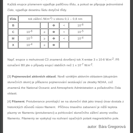
Každá erupce písmenem vyjadřuje patřičnou třídu, a pokud se připojuje jednomístné
číslo, vyjadřuje desetinu řádu dotyčné třídy.
-2
třída
tok záření /W.m
/ v oboru 0,1 – 0,8 nm
-6
B
Φ
<
10
-6
-5
C
10
≥
Φ
<
10
-5
-4
M
10
≥
Φ
<
10
-4
X
10
≥
Φ
-2
Např. erupce o mohutnosti C3 znamená dovršený tok X-emise 3 x 10-6 W.m
. Při
-7
-2
označení B0 jde o případy erupcí slabších než 1 x 10
W.m
.
[3]
Pojmenování aktivních oblastí
. Nově vzniklým aktivním oblastem (skupinám
slunečních skvrn) je přiřazeno pojmenování sestávající ze zkratky NOAA, což
znamená the National Oceanic and Atmospheric Administration a pořadového čísla
oblasti.
[4]
Filament
. Protuberance promítající se na sluneční
disk jako tmavý útvar dostala z
historických důvodů název filament. Příčinou tmavého zabarvení je nižší teplota
plazmy ve filamentu (protuberanci) a pohlcování slunečního záření atomy vodíku
filamentu. Filamenty se vyskytují na rozhraní opačných polarit magnetického pole.
autor: Bára Gregorová