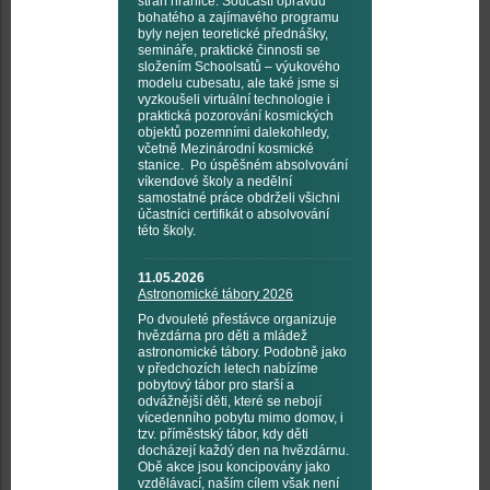
stran hranice. Součástí opravdu
bohatého a zajímavého programu
byly nejen teoretické přednášky,
semináře, praktické činnosti se
složením Schoolsatů – výukového
modelu cubesatu, ale také jsme si
vyzkoušeli virtuální technologie i
praktická pozorování kosmických
objektů pozemními dalekohledy,
včetně Mezinárodní kosmické
stanice. Po úspěšném absolvování
víkendové školy a nedělní
samostatné práce obdrželi všichni
účastníci certifikát o absolvování
této školy.
11.05.2026
Astronomické tábory 2026
Po dvouleté přestávce organizuje
hvězdárna pro děti a mládež
astronomické tábory. Podobně jako
v předchozích letech nabízíme
pobytový tábor pro starší a
odvážnější děti, které se nebojí
vícedenního pobytu mimo domov, i
tzv. příměstský tábor, kdy děti
docházejí každý den na hvězdárnu.
Obě akce jsou koncipovány jako
vzdělávací, naším cílem však není