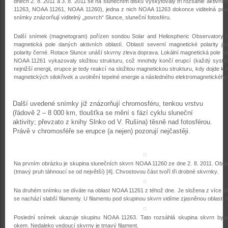
dnech 2. 8. 2011 a 3. 8. 2011 se na slunečním disku vyskytovaly tři rozsáhlé aktivní 
11263, NOAA 11261, NOAA 11260), jedna z nich NOAA 11263 dokonce viditelná pou
snímky znázorňují viditelný „povrch“ Slunce, sluneční fotosféru.
Další snímek (magnetogram) pořízen sondou Solar and Heliospheric Observatory
magnetická pole daných aktivních oblastí. Oblasti severní magnetické polarity jsou 
polarity černé. Rotace Slunce unáší skvrny zleva doprava. Lokální magnetická pole 
NOAA 11261 vykazovaly složitou strukturu, což mnohdy končí erupcí (každý syst
nejnižší energii, erupce je tedy reakcí na složitou magnetickou strukturu, kdy dojde k 
magnetických silokřivek a uvolnění tepelné energie a následného elektromagnetického 
Další uvedené snímky již znázorňují chromosféru, tenkou vrstvu
(řádově 2 – 8 000 km, tloušťka se mění s fází cyklu sluneční
aktivity; převzato z knihy Slnko od V. Rušina) těsně nad fotosférou.
Právě v chromosféře se erupce (a nejen) pozorují nejčastěji.
Na prvním obrázku je skupina slunečních skvrn NOAA 11260 ze dne 2. 8. 2011. Oblast
(tmavý pruh táhnoucí se od největší)
[4]
. Chvostovou část tvoří tři drobné skvrnky.
Na druhém snímku se díváte na oblast NOAA 11261 z téhož dne. Je složena z více s
se nachází slabší filamenty. U filamentu pod skupinou skvrn vidíme zjasněnou oblast, s
Poslední snímek ukazuje skupinu NOAA 11263. Tato rozsáhlá skupina skvrn byla 
okem. Nedaleko vedoucí skvrny je tmavý filament.