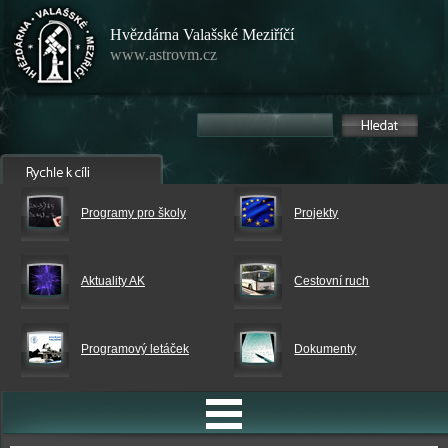
Hvězdárna Valašské Meziříčí
www.astrovm.cz
Programy pro školy
Projekty
Aktuality AK
Cestovní ruch
Programový letáček
Dokumenty