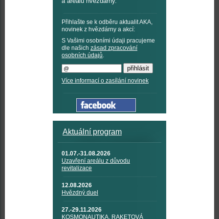
a areálu hvězdárny.
Přihlašte se k odběru aktualit AKA,
novinek z hvězdárny a akcí:
S Vašimi osobními údaji pracujeme
dle našich
zásad zpracování
osobních údajů
.
Více informací o zasílání novinek
Aktuální program
01.07.-31.08.2026
Uzavření areálu z důvodu
revitalizace
12.08.2026
Hvězdný duel
27.-29.11.2026
KOSMONAUTIKA, RAKETOVÁ