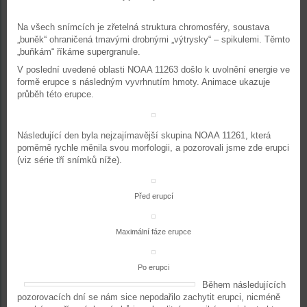
Na všech snímcích je zřetelná struktura chromosféry, soustava
„buněk“ ohraničená tmavými drobnými „výtrysky“ – spikulemi. Těmto
„buňkám“ říkáme supergranule.
V poslední uvedené oblasti NOAA 11263 došlo k uvolnění energie ve
formě erupce s následným vyvrhnutím hmoty. Animace ukazuje
průběh této erupce.
Následující den byla nejzajímavější skupina NOAA 11261, která
poměrně rychle měnila svou morfologii, a pozorovali jsme zde erupci
(viz série tří snímků níže).
Před erupcí
Maximální fáze erupce
Po erupci
Během následujících
pozorovacích dní se nám sice nepodařilo zachytit erupci, nicméně