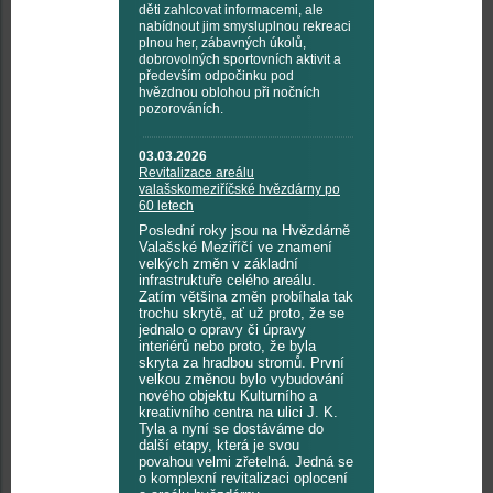
děti zahlcovat informacemi, ale
nabídnout jim smysluplnou rekreaci
plnou her, zábavných úkolů,
dobrovolných sportovních aktivit a
především odpočinku pod
hvězdnou oblohou při nočních
pozorováních.
03.03.2026
Revitalizace areálu
valašskomeziříčské hvězdárny po
60 letech
Poslední roky jsou na Hvězdárně
Valašské Meziříčí ve znamení
velkých změn v základní
infrastruktuře celého areálu.
Zatím většina změn probíhala tak
trochu skrytě, ať už proto, že se
jednalo o opravy či úpravy
interiérů nebo proto, že byla
skryta za hradbou stromů. První
velkou změnou bylo vybudování
nového objektu Kulturního a
kreativního centra na ulici J. K.
Tyla a nyní se dostáváme do
další etapy, která je svou
povahou velmi zřetelná. Jedná se
o komplexní revitalizaci oplocení