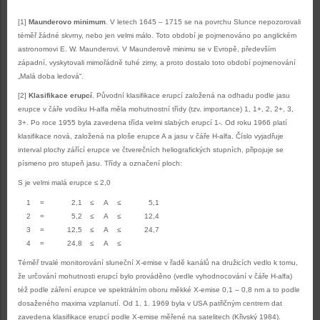
[1]
Maunderovo minimum
. V letech 1645 – 1715 se na povrchu Slunce nepozorovali
téměř žádné skvrny, nebo jen velmi málo. Toto období je pojmenováno po anglickém
astronomovi E. W. Maunderovi. V Maunderově minimu se v Evropě, především
západní, vyskytovali mimořádně tuhé zimy, a proto dostalo toto období pojmenování
„Malá doba ledová“.
[2]
Klasifikace erupcí
. Původní klasifikace erupcí založená na odhadu podle jasu
erupce v čáře vodíku H-alfa měla mohutnostní třídy (tzv. importance) 1, 1+, 2, 2+, 3,
3+. Po roce 1955 byla zavedena třída velmi slabých erupcí 1-. Od roku 1966 platí
klasifikace nová, založená na ploše erupce A a jasu v čáře H-alfa. Číslo vyjadřuje
interval plochy zářící erupce ve čtverečních heliografických stupních, připojuje se
písmeno pro stupeň jasu. Třídy a označení ploch:
S je velmi malá erupce ≤ 2,0
1
=
2,1
≤
A
≤
5,1
2
=
5,2
≤
A
≤
12,4
3
=
12,5
≤
A
≤
24,7
4
=
24,8
≤
A
≤
Téměř trvalé monitorování sluneční X-emise v řadě kanálů na družicích vedlo k tomu,
že určování mohutnosti erupcí bylo prováděno (vedle vyhodnocování v čáře H-alfa)
též podle záření erupce ve spektrálním oboru měkké X-emise 0,1 – 0,8 nm a to podle
dosaženého maxima vzplanutí. Od 1. 1. 1969 byla v USA patřičným centrem dat
zavedena klasifikace erupcí podle X-emise měřené na satelitech (Křivský 1984).