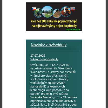
Novinky z hvězdárny
17.07.2026
Víkend s nanosatelity
O víkendu 10. – 12. 7 2026 se
úspěšně uskutečnila Víkendová
škola návrhu a stavby nanosatelitů
v rámci projektu přeshraniční
spolupráce s názvem Rozvoj
vzdělávání v oblasti vývoje
nanosatelitů a kosmických
technologií. Akci pořádali oba
partneři projektu, Hvězdárna
Valašské Meziříčí, p. o. a Slovenská
organizácia pre vesmírné aktivity a
zúčastnilo se ji 15 účastníků z obou