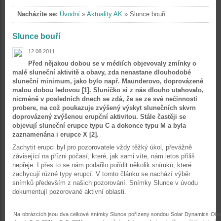
Nacházíte se:
Úvodní
»
Aktuality AK
»
Slunce bouří
Slunce bouří
12.08.2011
Před nějakou dobou se v médiích objevovaly zmínky o
malé sluneční aktivitě a obavy, zda nenastane dlouhodobé
sluneční minimum, jako bylo např. Maunderovo, doprovázené
malou dobou ledovou [1]. Sluníčko si z nás dlouho utahovalo,
nicméně v posledních dnech se zdá, že se ze své nečinnosti
probere, na což poukazuje zvýšený výskyt slunečních skvrn
doprovázený zvýšenou erupční aktivitou. Stále častěji se
objevují sluneční erupce typu C a dokonce typu M a byla
zaznamenána i erupce X [2].
Zachytit erupci byl pro pozorovatele vždy těžký úkol, převážně
závisející na přízni počasí, které, jak sami víte, nám letos příliš
nepřeje. I přes to se nám podařilo pořídit několik snímků, které
zachycují různé typy erupcí. V tomto článku se nachází výběr
snímků především z našich pozorování. Snímky Slunce v úvodu
dokumentují pozorované aktivní oblasti.
Na obrázcích jsou dva celkové snímky Slunce pořízeny sondou Solar Dynamics Obs