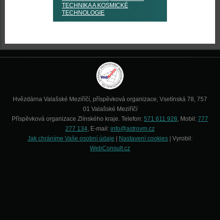
TECHNIKA A KOSMICKÉ
TECHNOLOGIE
Hvězdárna Valašské Meziříčí, příspěvková organizace, Vsetínská 78, 757
01 Valašské Meziříčí
Příspěvková organizace Zlínského kraje. Telefon:
571 611 928
, Mobil:
777
277 134
, E-mail:
info@astrovm.cz
Jak chráníme Vaše osobní údaje
|
Nastavení cookies
| Vyrobil:
WebConsult.cz