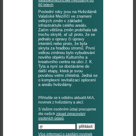
valašskomeziříčské hvězdárny po
60 letech
Poslední roky jsou na Hvězdárně
Valašské Meziříčí ve znamení
velkých změn v základní
infrastruktuře celého areálu.
Zatím většina změn probíhala tak
trochu skrytě, ať už proto, že se
jednalo o opravy či úpravy
interiérů nebo proto, že byla
skryta za hradbou stromů. První
velkou změnou bylo vybudování
nového objektu Kulturního a
kreativního centra na ulici J. K.
Tyla a nyní se dostáváme do
další etapy, která je svou
povahou velmi zřetelná. Jedná se
o komplexní revitalizaci oplocení
a areálu hvězdárny.
Přihlašte se k odběru aktualit AKA,
novinek z hvězdárny a akcí:
S Vašimi osobními údaji pracujeme
dle našich
zásad zpracování
osobních údajů
.
Více informací o zasílání novinek