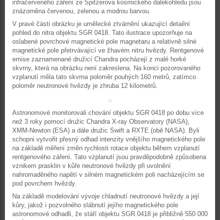
infračerveného záření ze Spitzerova kosmického dalekohledu jsou
znázorněna červenou, zelenou a modrou barvou.
V pravé části obrázku je umělecké ztvárnění ukazující detailní
pohled do nitra objektu SGR 0418. Tato ilustrace upozorňuje na
oslabené povrchové magnetické pole magnetaru a relativně silné
magnetické pole přetrvávající ve žhavém nitru hvězdy. Rentgenové
emise zaznamenané družicí Chandra pocházejí z malé horké
skvrny, která na obrázku není zakreslena. Na konci pozorovaného
vzplanutí měla tato skvrna poloměr pouhých 160 metrů, zatímco
poloměr neutronové hvězdy je zhruba 12 kilometrů.
Astronomové monitorovali chování objektu SGR 0418 po dobu více
než 3 roky pomocí družic Chandra X-ray Observatory (NASA),
XMM-Newton (ESA) a dále družic Swift a RXTE (obě NASA). Byli
schopni vytvořit přesný odhad intenzity vnějšího magnetického pole
na základě měření změn rychlosti rotace objektu během vzplanutí
rentgenového záření. Tato vzplanutí jsou pravděpodobně způsobena
vznikem prasklin v kůře neutronové hvězdy při uvolnění
nahromaděného napětí v silném magnetickém poli nacházejícím se
pod povrchem hvězdy.
Na základě modelování vývoje chladnutí neutronové hvězdy a její
kůry, jakož i pozvolného slábnutí jejího magnetického pole
astronomové odhadli, že stáří objektu SGR 0418 je přibližně 550 000