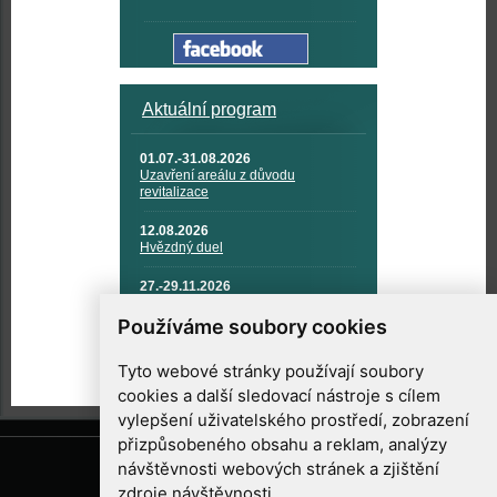
Aktuální program
01.07.-31.08.2026
Uzavření areálu z důvodu
revitalizace
12.08.2026
Hvězdný duel
27.-29.11.2026
KOSMONAUTIKA, RAKETOVÁ
TECHNIKA A KOSMICKÉ
Používáme soubory cookies
TECHNOLOGIE
Tyto webové stránky používají soubory
cookies a další sledovací nástroje s cílem
vylepšení uživatelského prostředí, zobrazení
přizpůsobeného obsahu a reklam, analýzy
návštěvnosti webových stránek a zjištění
zdroje návštěvnosti.