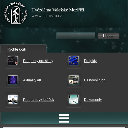
Hvězdárna Valašské Meziříčí
www.astrovm.cz
Programy pro školy
Projekty
Aktuality AK
Cestovní ruch
Programový letáček
Dokumenty