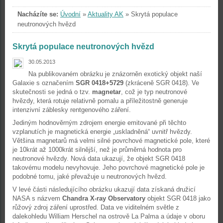
Nacházíte se:
Úvodní
»
Aktuality AK
»
Skrytá populace
neutronových hvězd
Skrytá populace neutronových hvězd
30.05.2013
Na publikovaném obrázku je znázorněn exotický objekt naší
Galaxie s označením
SGR 0418+5729
(zkráceně SGR 0418). Ve
skutečnosti se jedná o tzv.
magnetar
, což je typ neutronové
hvězdy, která rotuje relativně pomalu a příležitostně generuje
intenzivní záblesky rentgenového záření.
Jediným hodnověrným zdrojem energie emitované při těchto
vzplanutích je magnetická energie „uskladněná“ uvnitř hvězdy.
Většina magnetarů má velmi silné povrchové magnetické pole, které
je 10krát až 1000krát silnější, než je průměrná hodnota pro
neutronové hvězdy. Nová data ukazují, že objekt SGR 0418
takovému modelu nevyhovuje. Jeho povrchové magnetické pole je
podobné tomu, jaké převažuje u neutronových hvězd.
V levé části následujícího obrázku ukazují data získaná družicí
NASA s názvem
Chandra X-ray Observatory
objekt SGR 0418 jako
růžový zdroj záření uprostřed. Data ve viditelném světle z
dalekohledu William Herschel na ostrově La Palma a údaje v oboru