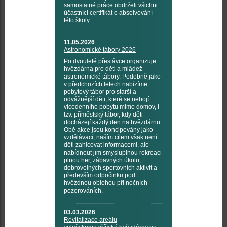
samostatné práce obdrželi všichni
účastníci certifikát o absolvování
této školy.
11.05.2026
Astronomické tábory 2026
Po dvouleté přestávce organizuje
hvězdárna pro děti a mládež
astronomické tábory. Podobně jako
v předchozích letech nabízíme
pobytový tábor pro starší a
odvážnější děti, které se nebojí
vícedenního pobytu mimo domov, i
tzv. příměstský tábor, kdy děti
docházejí každý den na hvězdárnu.
Obě akce jsou koncipovány jako
vzdělávací, naším cílem však není
děti zahlcovat informacemi, ale
nabídnout jim smysluplnou rekreaci
plnou her, zábavných úkolů,
dobrovolných sportovních aktivit a
především odpočinku pod
hvězdnou oblohou při nočních
pozorováních.
03.03.2026
Revitalizace areálu