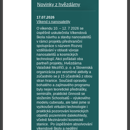
Novinky z hvězdárny
17.07.2026
Víkend s nanosatelity
O víkendu 10. – 12. 7 2026 se
úspěšně uskutečnila Víkendová
škola návrhu a stavby nanosatelitů
v rámci projektu přeshraniční
spolupráce s názvem Rozvoj
vzdělávání v oblasti vývoje
nanosatelitů a kosmických
technologií. Akci pořádali oba
partneři projektu, Hvězdárna
Valašské Meziříčí, p. o. a Slovenská
organizácia pre vesmírné aktivity a
zúčastnilo se ji 15 účastníků z obou
stran hranice. Součástí opravdu
bohatého a zajímavého programu
byly nejen teoretické přednášky,
semináře, praktické činnosti se
složením Schoolsatů – výukového
modelu cubesatu, ale také jsme si
vyzkoušeli virtuální technologie i
praktická pozorování kosmických
objektů pozemními dalekohledy,
včetně Mezinárodní kosmické
stanice. Po úspěšném absolvování
víkendové školy a nedělní