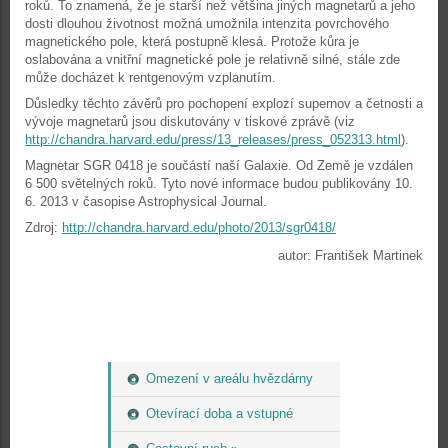
roků. To znamená, že je starší než většina jiných magnetarů a jeho
dosti dlouhou životnost možná umožnila intenzita povrchového
magnetického pole, která postupně klesá. Protože kůra je
oslabována a vnitřní magnetické pole je relativně silné, stále zde
může docházet k rentgenovým vzplanutím.
Důsledky těchto závěrů pro pochopení explozí supernov a četnosti a
vývoje magnetarů jsou diskutovány v tiskové zprávě (viz
http://chandra.harvard.edu/press/13_releases/press_052313.html
).
Magnetar SGR 0418 je součástí naší Galaxie. Od Země je vzdálen
6 500 světelných roků. Tyto nové informace budou publikovány 10.
6. 2013 v časopise Astrophysical Journal.
Zdroj:
http://chandra.harvard.edu/photo/2013/sgr0418/
autor: František Martinek
Omezení v areálu hvězdárny
Otevírací doba a vstupné