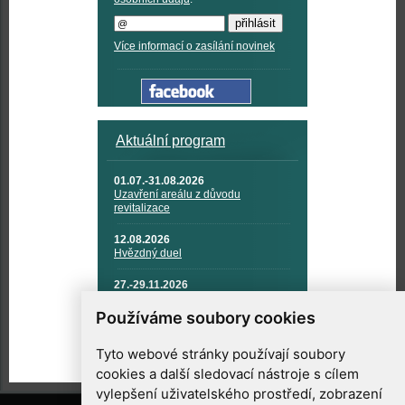
Více informací o zasílání novinek
Aktuální program
01.07.-31.08.2026
Uzavření areálu z důvodu
revitalizace
12.08.2026
Hvězdný duel
27.-29.11.2026
KOSMONAUTIKA, RAKETOVÁ
TECHNIKA A KOSMICKÉ
Používáme soubory cookies
TECHNOLOGIE
Tyto webové stránky používají soubory
cookies a další sledovací nástroje s cílem
vylepšení uživatelského prostředí, zobrazení