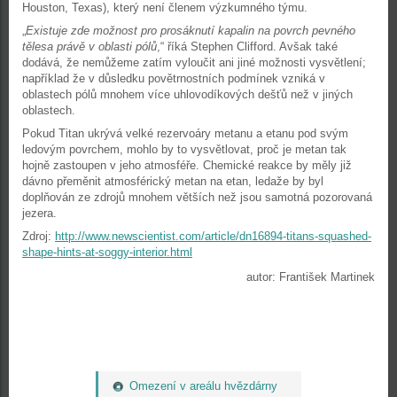
Houston, Texas), který není členem výzkumného týmu.
„
Existuje zde možnost pro prosáknutí kapalin na povrch pevného
tělesa právě v oblasti pólů
,“ říká Stephen Clifford. Avšak také
dodává, že nemůžeme zatím vyloučit ani jiné možnosti vysvětlení;
například že v důsledku povětrnostních podmínek vzniká v
oblastech pólů mnohem více uhlovodíkových dešťů než v jiných
oblastech.
Pokud Titan ukrývá velké rezervoáry metanu a etanu pod svým
ledovým povrchem, mohlo by to vysvětlovat, proč je metan tak
hojně zastoupen v jeho atmosféře. Chemické reakce by měly již
dávno přeměnit atmosférický metan na etan, ledaže by byl
doplňován ze zdrojů mnohem větších než jsou samotná pozorovaná
jezera.
Zdroj:
http://www.newscientist.com/article/dn16894-titans-squashed-
shape-hints-at-soggy-interior.html
autor: František Martinek
Omezení v areálu hvězdárny