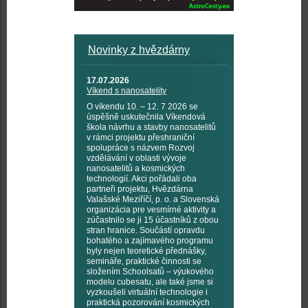
Novinky z hvězdárny
17.07.2026
Víkend s nanosatelity
O víkendu 10. – 12. 7 2026 se
úspěšně uskutečnila Víkendová
škola návrhu a stavby nanosatelitů
v rámci projektu přeshraniční
spolupráce s názvem Rozvoj
vzdělávání v oblasti vývoje
nanosatelitů a kosmických
technologií. Akci pořádali oba
partneři projektu, Hvězdárna
Valašské Meziříčí, p. o. a Slovenská
organizácia pre vesmírné aktivity a
zúčastnilo se ji 15 účastníků z obou
stran hranice. Součástí opravdu
bohatého a zajímavého programu
byly nejen teoretické přednášky,
semináře, praktické činnosti se
složením Schoolsatů – výukového
modelu cubesatu, ale také jsme si
vyzkoušeli virtuální technologie i
praktická pozorování kosmických