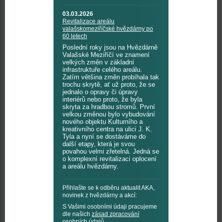
03.03.2026
Revitalizace areálu
valašskomeziříčské hvězdárny po
60 letech
Poslední roky jsou na Hvězdárně
Valašské Meziříčí ve znamení
velkých změn v základní
infrastruktuře celého areálu.
Zatím většina změn probíhala tak
trochu skrytě, ať už proto, že se
jednalo o opravy či úpravy
interiérů nebo proto, že byla
skryta za hradbou stromů. První
velkou změnou bylo vybudování
nového objektu Kulturního a
kreativního centra na ulici J. K.
Tyla a nyní se dostáváme do
další etapy, která je svou
povahou velmi zřetelná. Jedná se
o komplexní revitalizaci oplocení
a areálu hvězdárny.
Přihlašte se k odběru aktualit AKA,
novinek z hvězdárny a akcí:
S Vašimi osobními údaji pracujeme
dle našich
zásad zpracování
osobních údajů
.