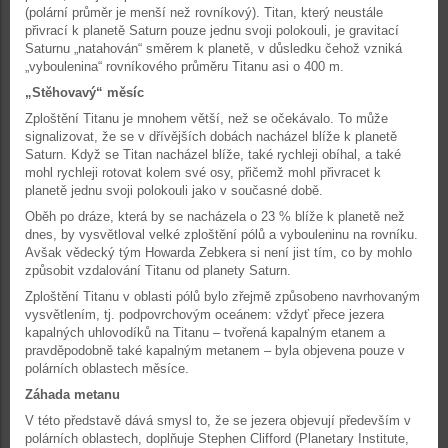
(polární průměr je menší než rovníkový). Titan, který neustále
přivrací k planetě Saturn pouze jednu svoji polokouli, je gravitací
Saturnu „natahován“ směrem k planetě, v důsledku čehož vzniká
„vyboulenina“ rovníkového průměru Titanu asi o 400 m.
„Stěhovavý“ měsíc
Zploštění Titanu je mnohem větší, než se očekávalo. To může
signalizovat, že se v dřívějších dobách nacházel blíže k planetě
Saturn. Když se Titan nacházel blíže, také rychleji obíhal, a také
mohl rychleji rotovat kolem své osy, přičemž mohl přivracet k
planetě jednu svoji polokouli jako v současné době.
Oběh po dráze, která by se nacházela o 23 % blíže k planetě než
dnes, by vysvětloval velké zploštění pólů a vybouleninu na rovníku.
Avšak vědecký tým Howarda Zebkera si není jist tím, co by mohlo
způsobit vzdalování Titanu od planety Saturn.
Zploštění Titanu v oblasti pólů bylo zřejmě způsobeno navrhovaným
vysvětlením, tj. podpovrchovým oceánem: vždyť přece jezera
kapalných uhlovodíků na Titanu – tvořená kapalným etanem a
pravděpodobně také kapalným metanem – byla objevena pouze v
polárních oblastech měsíce.
Záhada metanu
V této představě dává smysl to, že se jezera objevují především v
polárních oblastech, doplňuje Stephen Clifford (Planetary Institute,