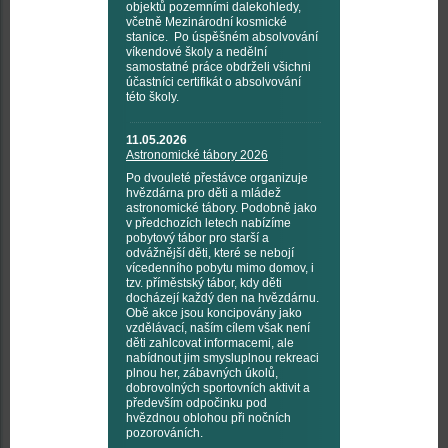
objektů pozemními dalekohledy,
včetně Mezinárodní kosmické
stanice. Po úspěšném absolvování
víkendové školy a nedělní
samostatné práce obdrželi všichni
účastníci certifikát o absolvování
této školy.
11.05.2026
Astronomické tábory 2026
Po dvouleté přestávce organizuje
hvězdárna pro děti a mládež
astronomické tábory. Podobně jako
v předchozích letech nabízíme
pobytový tábor pro starší a
odvážnější děti, které se nebojí
vícedenního pobytu mimo domov, i
tzv. příměstský tábor, kdy děti
docházejí každý den na hvězdárnu.
Obě akce jsou koncipovány jako
vzdělávací, naším cílem však není
děti zahlcovat informacemi, ale
nabídnout jim smysluplnou rekreaci
plnou her, zábavných úkolů,
dobrovolných sportovních aktivit a
především odpočinku pod
hvězdnou oblohou při nočních
pozorováních.