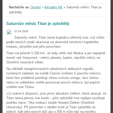
Nacházíte se:
Úvodní
»
Aktuality AK
»
Saturnův měsíc Titan je
zploštělý
Saturnův měsíc Titan je zploštělý
07.04.2009
Saturnův měsíc Titan nemá kupodivu sférický tvar, což může
podle nových studií ukazovat na obrovské množství kapalného
metanu, ukrytého pod jeho povrchem.
Titan má průměr 5 150 km. Je tedy větší než Merkur a jen nepatrně
menší než Ganymed – měsíc planety Jupiter, největší měsíc ve
Sluneční soustavě vůbec.
Na základě zaregistrovaných odražených rádiových signálů,
vyslaných radarem na sondě Cassini směrem k povrchu měsíce,
které bez problémů pronikají silnou vrstvou smogu, skrz kterou
nelze ve viditelném světle pozorovat povrch měsíce, byl poprvé
změřen tvar Titanu.
„
Co máme k dispozici, jsou první absolutní měření, která ukazují, že
Titan nemá přesný tvar koule – jeho zploštělý tvar nejlépe vystihuje
podoba vejce
,“ říká vedoucí studie Howard Zebker (Stanford
University). Při porovnání s ideální koulí je Titan zploštělý na
pólech, kde jeho povrch leží asi o 700 m níže než na rovníku