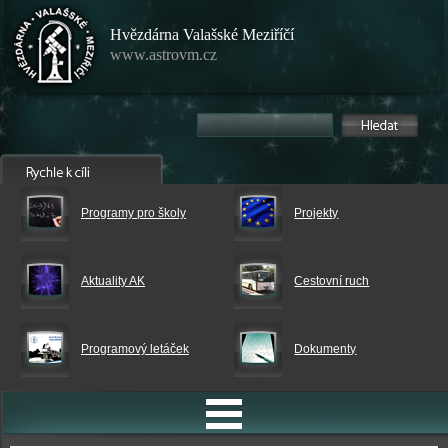
Hvězdárna Valašské Meziříčí
www.astrovm.cz
Programy pro školy
Projekty
Aktuality AK
Cestovní ruch
Programový letáček
Dokumenty