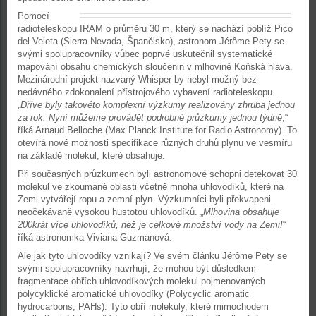
Pomocí
radioteleskopu IRAM o průměru 30 m, který se nachází poblíž Pico
del Veleta (Sierra Nevada, Španělsko), astronom Jérôme Pety se
svými spolupracovníky vůbec poprvé uskutečnil systematické
mapování obsahu chemických sloučenin v mlhovině Koňská hlava.
Mezinárodní projekt nazvaný Whisper by nebyl možný bez
nedávného zdokonalení přístrojového vybavení radioteleskopu.
„
Dříve byly takovéto komplexní výzkumy realizovány zhruba jednou
za rok. Nyní můžeme provádět podrobné průzkumy jednou týdně
,“
říká Arnaud Belloche (Max Planck Institute for Radio Astronomy). To
otevírá nové možnosti specifikace různých druhů plynu ve vesmíru
na základě molekul, které obsahuje.
Při současných průzkumech byli astronomové schopni detekovat 30
molekul ve zkoumané oblasti včetně mnoha uhlovodíků, které na
Zemi vytvářejí ropu a zemní plyn. Výzkumníci byli překvapeni
neočekávaně vysokou hustotou uhlovodíků. „
Mlhovina obsahuje
200krát více uhlovodíků, než je celkové množství vody na Zemi!
“
říká astronomka Viviana Guzmanová.
Ale jak tyto uhlovodíky vznikají? Ve svém článku Jérôme Pety se
svými spolupracovníky navrhují, že mohou být důsledkem
fragmentace obřích uhlovodíkových molekul pojmenovaných
polycyklické aromatické uhlovodíky (Polycyclic aromatic
hydrocarbons, PAHs). Tyto obří molekuly, které mimochodem