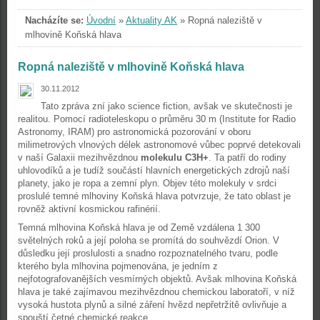
Nacházíte se:
Úvodní
»
Aktuality AK
»
Ropná naleziště v
mlhovině Koňská hlava
Ropná naleziště v mlhovině Koňská hlava
30.11.2012
Tato zpráva zní jako science fiction, avšak ve skutečnosti je
realitou. Pomocí radioteleskopu o průměru 30 m (Institute for Radio
Astronomy, IRAM) pro astronomická pozorování v oboru
milimetrových vlnových délek astronomové vůbec poprvé detekovali
v naší Galaxii mezihvězdnou
molekulu C3H+
. Ta patří do rodiny
uhlovodíků a je tudíž součástí hlavních energetických zdrojů naší
planety, jako je ropa a zemní plyn. Objev této molekuly v srdci
proslulé temné mlhoviny Koňská hlava potvrzuje, že tato oblast je
rovněž aktivní kosmickou rafinérií.
Temná mlhovina Koňská hlava je od Země vzdálena 1 300
světelných roků a její poloha se promítá do souhvězdí Orion. V
důsledku její proslulosti a snadno rozpoznatelného tvaru, podle
kterého byla mlhovina pojmenována, je jedním z
nejfotografovanějších vesmírných objektů. Avšak mlhovina Koňská
hlava je také zajímavou mezihvězdnou chemickou laboratoří, v níž
vysoká hustota plynů a silné záření hvězd nepřetržitě ovlivňuje a
spouští četné chemické reakce.