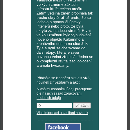
Valašské Meziříčí ve znamení
velkých změn v základní
infrastruktuře celého areálu.
Zatím většina změn probíhala tak
trochu skrytě, ať už proto, že se
jednalo o opravy či úpravy
interiérů nebo proto, že byla
skryta za hradbou stromů. První
velkou změnou bylo vybudování
nového objektu Kulturního a
kreativního centra na ulici J. K.
Tyla a nyní se dostáváme do
další etapy, která je svou
povahou velmi zřetelná. Jedná se
o komplexní revitalizaci oplocení
a areálu hvězdárny.
Přihlašte se k odběru aktualit AKA,
novinek z hvězdárny a akcí:
S Vašimi osobními údaji pracujeme
dle našich
zásad zpracování
osobních údajů
.
Více informací o zasílání novinek