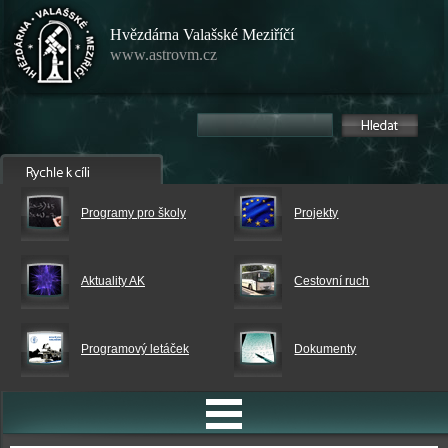
Hvězdárna Valašské Meziříčí
www.astrovm.cz
Programy pro školy
Projekty
Aktuality AK
Cestovní ruch
Programový letáček
Dokumenty