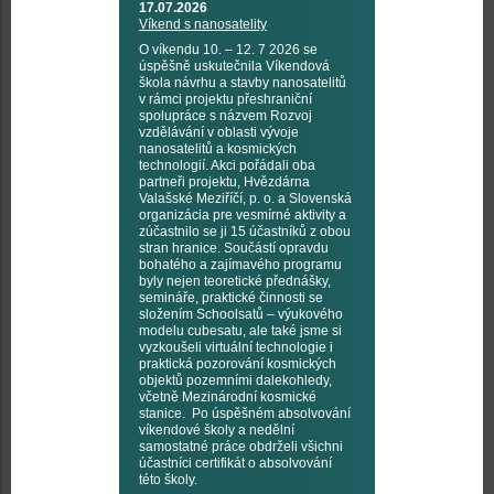
17.07.2026
Víkend s nanosatelity
O víkendu 10. – 12. 7 2026 se
úspěšně uskutečnila Víkendová
škola návrhu a stavby nanosatelitů
v rámci projektu přeshraniční
spolupráce s názvem Rozvoj
vzdělávání v oblasti vývoje
nanosatelitů a kosmických
technologií. Akci pořádali oba
partneři projektu, Hvězdárna
Valašské Meziříčí, p. o. a Slovenská
organizácia pre vesmírné aktivity a
zúčastnilo se ji 15 účastníků z obou
stran hranice. Součástí opravdu
bohatého a zajímavého programu
byly nejen teoretické přednášky,
semináře, praktické činnosti se
složením Schoolsatů – výukového
modelu cubesatu, ale také jsme si
vyzkoušeli virtuální technologie i
praktická pozorování kosmických
objektů pozemními dalekohledy,
včetně Mezinárodní kosmické
stanice. Po úspěšném absolvování
víkendové školy a nedělní
samostatné práce obdrželi všichni
účastníci certifikát o absolvování
této školy.