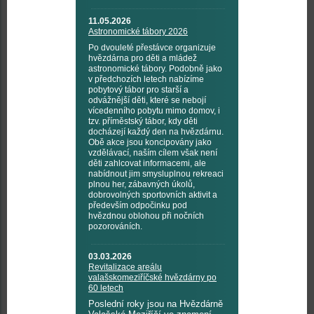
11.05.2026
Astronomické tábory 2026
Po dvouleté přestávce organizuje
hvězdárna pro děti a mládež
astronomické tábory. Podobně jako
v předchozích letech nabízíme
pobytový tábor pro starší a
odvážnější děti, které se nebojí
vícedenního pobytu mimo domov, i
tzv. příměstský tábor, kdy děti
docházejí každý den na hvězdárnu.
Obě akce jsou koncipovány jako
vzdělávací, naším cílem však není
děti zahlcovat informacemi, ale
nabídnout jim smysluplnou rekreaci
plnou her, zábavných úkolů,
dobrovolných sportovních aktivit a
především odpočinku pod
hvězdnou oblohou při nočních
pozorováních.
03.03.2026
Revitalizace areálu
valašskomeziříčské hvězdárny po
60 letech
Poslední roky jsou na Hvězdárně