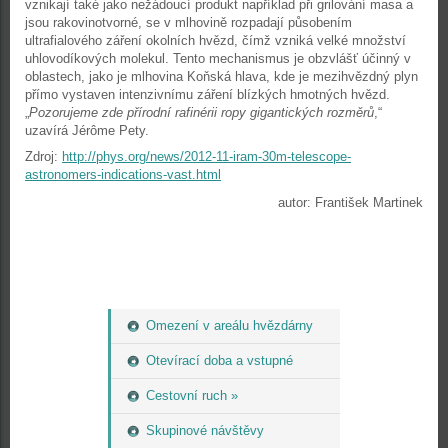
vznikají také jako nežádoucí produkt například při grilování masa a
jsou rakovinotvorné, se v mlhovině rozpadají působením
ultrafialového záření okolních hvězd, čímž vzniká velké množství
uhlovodíkových molekul. Tento mechanismus je obzvlášť účinný v
oblastech, jako je mlhovina Koňská hlava, kde je mezihvězdný plyn
přímo vystaven intenzivnímu záření blízkých hmotných hvězd.
„
Pozorujeme zde přírodní rafinérii ropy gigantických rozměrů
,“
uzavírá Jérôme Pety.
Zdroj:
http://phys.org/news/2012-11-iram-30m-telescope-
astronomers-indications-vast.html
autor: František Martinek
Omezení v areálu hvězdárny
Otevírací doba a vstupné
Cestovní ruch »
Skupinové návštěvy