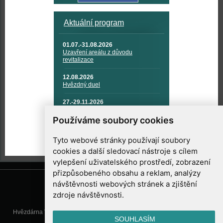
Aktuální program
01.07.-31.08.2026
Uzavření areálu z důvodu
revitalizace
12.08.2026
Hvězdný duel
27.-29.11.2026
KOSMONAUTIKA, RAKETOVÁ
TECHNIKA A KOSMICKÉ
Používáme soubory cookies
TECHNOLOGIE
Tyto webové stránky používají soubory
cookies a další sledovací nástroje s cílem
vylepšení uživatelského prostředí, zobrazení
přizpůsobeného obsahu a reklam, analýzy
návštěvnosti webových stránek a zjištění
zdroje návštěvnosti.
Hvězdárna Valašské Meziříčí, příspěvková organizace, Vsetínská 78, 757
SOUHLASÍM
01 Valašské Meziříčí