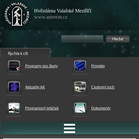
Hvězdárna Valašské Meziříčí
www.astrovm.cz
Programy pro školy
Projekty
Aktuality AK
Cestovní ruch
Programový letáček
Dokumenty