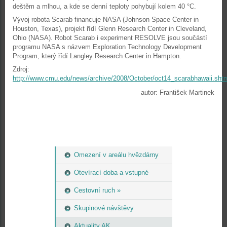
deštěm a mlhou, a kde se denní teploty pohybují kolem 40 °C.
Vývoj robota Scarab financuje NASA (Johnson Space Center in
Houston, Texas), projekt řídí Glenn Research Center in Cleveland,
Ohio (NASA). Robot Scarab i experiment RESOLVE jsou součástí
programu NASA s názvem Exploration Technology Development
Program, který řídí Langley Research Center in Hampton.
Zdroj:
http://www.cmu.edu/news/archive/2008/October/oct14_scarabhawaii.sht
autor: František Martinek
Omezení v areálu hvězdárny
Otevírací doba a vstupné
Cestovní ruch »
Skupinové návštěvy
Aktuality AK