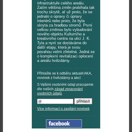
infrastruktuře celého areálu.
Zatím většina změn probíhala tak
trochu skrytě, ať už proto, že se
jednalo o opravy či úpravy
interiérů nebo proto, že byla
skryta za hradbou stromů. První
velkou změnou bylo vybudování
nového objektu Kulturního a
kreativního centra na ulici J. K.
Tyla a nyní se dostáváme do
další etapy, která je svou
povahou velmi zřetelná. Jedná se
o komplexní revitalizaci oplocení
a areálu hvězdárny.
Přihlašte se k odběru aktualit AKA,
novinek z hvězdárny a akcí:
S Vašimi osobními údaji pracujeme
dle našich
zásad zpracování
osobních údajů
.
Více informací o zasílání novinek