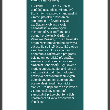
Víkend s nanosatelity
O víkendu 10. – 12. 7 2026 se
úspěšně uskutečnila Víkendová
škola návrhu a stavby nanosatelitů
v rámci projektu přeshraniční
spolupráce s názvem Rozvoj
vzdělávání v oblasti vývoje
nanosatelitů a kosmických
technologií. Akci pořádali oba
partneři projektu, Hvězdárna
Valašské Meziříčí, p. o. a Slovenská
organizácia pre vesmírné aktivity a
zúčastnilo se ji 15 účastníků z obou
stran hranice. Součástí opravdu
bohatého a zajímavého programu
byly nejen teoretické přednášky,
semináře, praktické činnosti se
složením Schoolsatů – výukového
modelu cubesatu, ale také jsme si
vyzkoušeli virtuální technologie i
praktická pozorování kosmických
objektů pozemními dalekohledy,
včetně Mezinárodní kosmické
stanice. Po úspěšném absolvování
víkendové školy a nedělní
samostatné práce obdrželi všichni
účastníci certifikát o absolvování
této školy.