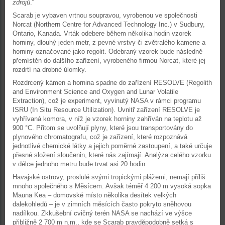
zdrojů
.“
Scarab je vybaven vrtnou soupravou, vyrobenou ve společnosti
Norcat (Northern Centre for Advanced Technology Inc.) v Sudbury,
Ontario, Kanada. Vrták odebere během několika hodin vzorek
horniny, dlouhý jeden metr, z pevné vrstvy či zvětralého kamene a
horniny označované jako regolit. Odebraný vzorek bude následně
přemístěn do dalšího zařízení, vyrobeného firmou Norcat, které jej
rozdrtí na drobné úlomky.
Rozdrcený kámen a hornina spadne do zařízení RESOLVE (Regolith
and Environment Science and Oxygen and Lunar Volatile
Extraction), což je experiment, vyvinutý NASA v rámci programu
ISRU (In Situ Resource Utilization). Uvnitř zařízení RESOLVE je
vyhřívaná komora, v níž je vzorek horniny zahříván na teplotu až
900 °C. Přitom se uvolňují plyny, které jsou transportovány do
plynového chromatografu, což je zařízení, které rozpoznává
jednotlivé chemické látky a jejich poměrné zastoupení, a také určuje
přesné složení sloučenin, které nás zajímají. Analýza celého vzorku
v délce jednoho metru bude trvat asi 20 hodin.
Havajské ostrovy, proslulé svými tropickými plážemi, nemají příliš
mnoho společného s Měsícem. Avšak téměř 4 200 m vysoká sopka
Mauna Kea – domovské místo několika desítek velkých
dalekohledů – je v zimních měsících často pokryto sněhovou
nadílkou. Zkkušební cvičný terén NASA se nachází ve výšce
přibližně 2 700 m n.m., kde se Scarab pravděpodobně setká s