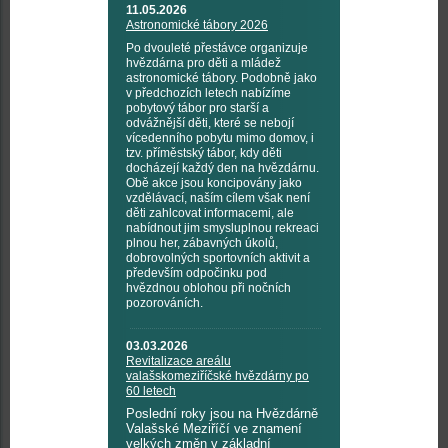
11.05.2026
Astronomické tábory 2026
Po dvouleté přestávce organizuje
hvězdárna pro děti a mládež
astronomické tábory. Podobně jako
v předchozích letech nabízíme
pobytový tábor pro starší a
odvážnější děti, které se nebojí
vícedenního pobytu mimo domov, i
tzv. příměstský tábor, kdy děti
docházejí každý den na hvězdárnu.
Obě akce jsou koncipovány jako
vzdělávací, naším cílem však není
děti zahlcovat informacemi, ale
nabídnout jim smysluplnou rekreaci
plnou her, zábavných úkolů,
dobrovolných sportovních aktivit a
především odpočinku pod
hvězdnou oblohou při nočních
pozorováních.
03.03.2026
Revitalizace areálu
valašskomeziříčské hvězdárny po
60 letech
Poslední roky jsou na Hvězdárně
Valašské Meziříčí ve znamení
velkých změn v základní