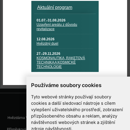
Aktuální program
01.07.-31.08.2026
Uzavření areálu z důvodu
revitalizace
12.08.2026
Hvězdný duel
27.-29.11.2026
KOSMONAUTIKA, RAKETOVÁ
TECHNIKA A KOSMICKÉ
TECHNOLOGIE
Používáme soubory cookies
Tyto webové stránky používají soubory
cookies a další sledovací nástroje s cílem
vylepšení uživatelského prostředí, zobrazení
přizpůsobeného obsahu a reklam, analýzy
Hvězdárna Valašské Meziříčí, příspěvková organizace, Vsetínská 78, 757
návštěvnosti webových stránek a zjištění
01 Valašské Meziříčí
zdroje návštěvnosti.
Příspěvková organizace Zlínského kraje. Telefon:
571 611 928
, Mobil:
777