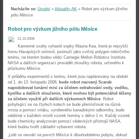
Nacházíte se:
Úvodní
»
Aktuality AK
»
Robot pro výzkum jižního
pólu Měsíce
Robot pro výzkum jižního pólu Měsíce
21.10.2008
Kamenné svahy vyhaslé sopky Mauna Kea, která je nejvyšší
horou Havajských ostrovů, poslouží jako cvičný polygon měsíčního
terénu, na kterém budou vědci Carnegie Mellon Robotics Institute,
NASA a dalších organizací provádět zkoušky robota, určeného k
průzkumu Měsíce.
V průběhu experimentů v terénu, které jsou naplánovány na období
od 1. do 13. listopadu 2008,
bude robot nazvaný Scarab
napodobovat lunární misi za účelem extrahování vody, vodíku,
kyslíku a dalších sloučenin, které mohou být potenciálně těženy
za účelem využití při dalších výzkumech Měsíce
. Robot
pohybující se na čtyřech kolech se bude přemísťovat na různá
místa a pomocí vrtáku, vyrobeného kanadskými odborníky, bude
odebírat v každém místě vzorek horniny v délce 1 m. Každý vzorek
bude chemicky analyzován pomocí vědeckých přístrojů NASA,
které budou tvořit základní vybavení robota.
„
Lidé se nevrátí na povrch Měsíce k dlouhodobému pobytu, dokud