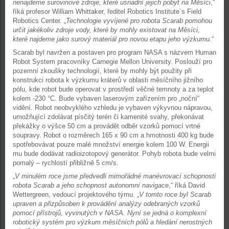
nenajdeme surovinové zdroje, které usnadní jejich pobyt na Měsíci
,“
říká profesor William Whittaker, ředitel Robotics Institute´s Field
Robotics Center. „
Technologie vyvíjené pro robota Scarab pomohou
určit jakékoliv zdroje vody, které by mohly existovat na Měsíci,
které najdeme jako surový materiál pro novou etapu jeho výzkumu
.“
Scarab byl navržen a postaven pro program NASA s názvem Human
Robot System pracovníky Carnegie Mellon University. Poslouží pro
pozemní zkoušky technologií, které by mohly být použity při
konstrukci robota k výzkumu kráterů v oblasti měsíčního jižního
pólu, kde robot bude operovat v prostředí věčné temnoty a za teplot
kolem -230 °C. Bude vybaven laserovým zařízením pro „noční“
vidění. Robot neobvyklého vzhledu je vybaven výkyvnou nápravou,
umožňující zdolávat písčitý terén či kamenité svahy, překonávat
překážky o výšce 50 cm a provádět odběr vzorků pomocí vrtné
soupravy. Robot o rozměrech 165 x 90 cm a hmotnosti 400 kg bude
spotřebovávat pouze malé množství energie kolem 100 W. Energii
mu bude dodávat radioizotopový generátor. Pohyb robota bude velmi
pomalý – rychlostí přibližně 5 cm/s.
„
V minulém roce jsme předvedli mimořádné manévrovací schopnosti
robota Scarab a jeho schopnost autonomní navigace
,“ říká David
Wettergreen, vedoucí projektového týmu. „
V tomto roce byl Scarab
upraven a přizpůsoben k provádění analýzy odebraných vzorků
pomocí přístrojů, vyvinutých v NASA. Nyní se jedná o komplexní
robotický systém pro výzkum měsíčních pólů a hledání nerostných