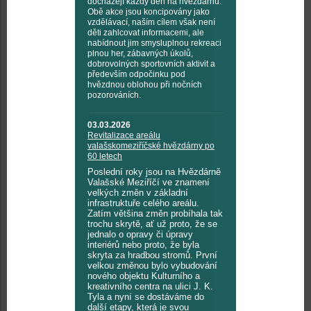
docházejí každý den na hvězdárnu.
Obě akce jsou koncipovány jako
vzdělávací, naším cílem však není
děti zahlcovat informacemi, ale
nabídnout jim smysluplnou rekreaci
plnou her, zábavných úkolů,
dobrovolných sportovních aktivit a
především odpočinku pod
hvězdnou oblohou při nočních
pozorováních.
03.03.2026
Revitalizace areálu
valašskomeziříčské hvězdárny po
60 letech
Poslední roky jsou na Hvězdárně
Valašské Meziříčí ve znamení
velkých změn v základní
infrastruktuře celého areálu.
Zatím většina změn probíhala tak
trochu skrytě, ať už proto, že se
jednalo o opravy či úpravy
interiérů nebo proto, že byla
skryta za hradbou stromů. První
velkou změnou bylo vybudování
nového objektu Kulturního a
kreativního centra na ulici J. K.
Tyla a nyní se dostáváme do
další etapy, která je svou