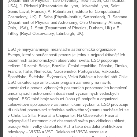
(Department of Physics, Yale University, New Haven, Connecticut,
USA), J. Richard (Observatoire de Lyon, Université Lyon, Saint
Genis Laval, Francie), A. Robertson (Institute for Computational
Cosmology, UK), P. Saha (Physik-Institüt, Switzerland), R. Santana
(Department of Physics and Astronomy, Ohio University, Athens,
Ohio, USA), J. Stott (Department of Physics, Durham, UK) a E.
Tittley (Royal Observatory, Edinburgh, UK).
ESO je nejvýznamnější mezivládní astronomická organizace
Evropy, která v současnosti provozuje jedny z nejproduktivnějších
pozemních astronomických observatoří světa. ESO podporuje
celkem 16 zemí: Belgie, Brazílie, Česká republika, Dánsko, Finsko,
Francie, Itálie, Německo, Nizozemsko, Portugalsko, Rakousko,
Španělsko, Švédsko, Švýcarsko, Velká Británie a hostící stát Chile.
ESO uskutečňuje ambiciózní program zaměřený na návrh,
konstrukci a provoz výkonných pozemních pozorovacích komplexů
umožňujících astronomům dosáhnout významných vědeckých
objevů. ESO také hraje vedoucí úlohu při podpoře a organizaci
celosvětové spolupráce v astronomickém výzkumu. ESO provozuje
tři unikátní pozorovací střediska světového významu nacházející se
v Chile: La Silla, Paranal a Chajnantor. Na Observatoři Paranal,
nejvyspělejší astronomické observatoři světa pro viditelnou oblast,
pracuje Velmi velký dalekohled VLT a také dva další přehlídkové
teleskopy – VISTA a VST. Dalekohled VISTA pozoruje v