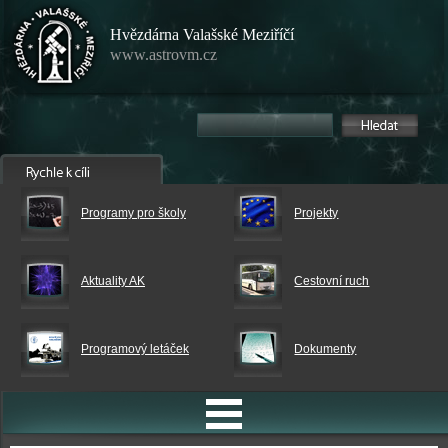
Hvězdárna Valašské Meziříčí
www.astrovm.cz
Programy pro školy
Projekty
Aktuality AK
Cestovní ruch
Programový letáček
Dokumenty