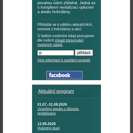
povahou velmi zřetelná. Jedná se
o komplexní revitalizaci oplocení
a areálu hvězdárny.
Přihlašte se k odběru aktualit AKA,
novinek z hvězdárny a akcí:
S Vašimi osobními údaji pracujeme
dle našich
zásad zpracování
osobních údajů
.
Více informací o zasílání novinek
Aktuální program
01.07.-31.08.2026
Uzavření areálu z důvodu
revitalizace
12.08.2026
Hvězdný duel