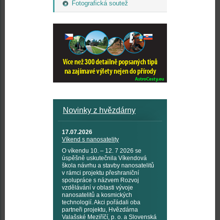
Fotografická soutež
Novinky z hvězdárny
17.07.2026
Víkend s nanosatelity
O víkendu 10. – 12. 7 2026 se
úspěšně uskutečnila Víkendová
škola návrhu a stavby nanosatelitů
v rámci projektu přeshraniční
spolupráce s názvem Rozvoj
vzdělávání v oblasti vývoje
nanosatelitů a kosmických
technologií. Akci pořádali oba
partneři projektu, Hvězdárna
Valašské Meziříčí, p. o. a Slovenská