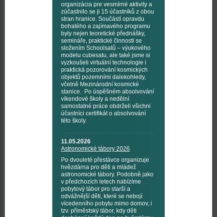
organizácia pre vesmírné aktivity a
zúčastnilo se ji 15 účastníků z obou
stran hranice. Součástí opravdu
bohatého a zajímavého programu
byly nejen teoretické přednášky,
semináře, praktické činnosti se
složením Schoolsatů – výukového
modelu cubesatu, ale také jsme si
vyzkoušeli virtuální technologie i
praktická pozorování kosmických
objektů pozemními dalekohledy,
včetně Mezinárodní kosmické
stanice. Po úspěšném absolvování
víkendové školy a nedělní
samostatné práce obdrželi všichni
účastníci certifikát o absolvování
této školy.
11.05.2026
Astronomické tábory 2026
Po dvouleté přestávce organizuje
hvězdárna pro děti a mládež
astronomické tábory. Podobně jako
v předchozích letech nabízíme
pobytový tábor pro starší a
odvážnější děti, které se nebojí
vícedenního pobytu mimo domov, i
tzv. příměstský tábor, kdy děti