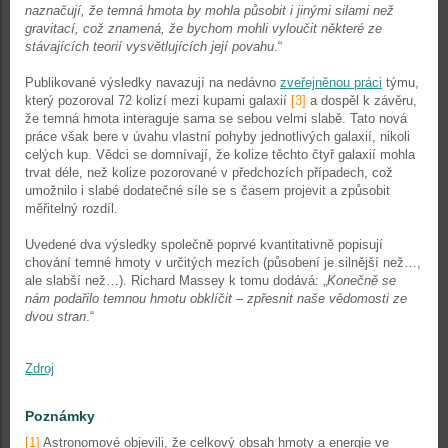
naznačují, že temná hmota by mohla působit i jinými silami než
gravitací, což znamená, že bychom mohli vyloučit některé ze
stávajících teorií vysvětlujících její povahu
.“
Publikované výsledky navazují na nedávno
zveřejněnou práci
týmu,
který pozoroval 72 kolizí mezi kupami galaxií
[3]
a dospěl k závěru,
že temná hmota interaguje sama se sebou velmi slabě. Tato nová
práce však bere v úvahu vlastní pohyby jednotlivých galaxií, nikoli
celých kup. Vědci se domnívají, že kolize těchto čtyř galaxií mohla
trvat déle, než kolize pozorované v předchozích případech, což
umožnilo i slabé dodatečné síle se s časem projevit a způsobit
měřitelný rozdíl.
Uvedené dva výsledky společně poprvé kvantitativně popisují
chování temné hmoty v určitých mezích (působení je silnější než…,
ale slabší než…). Richard Massey k tomu dodává: „
Konečně se
nám podařilo temnou hmotu obklíčit – zpřesnit naše vědomosti ze
dvou stran
.“
Zdroj
Poznámky
[1]
Astronomové objevili, že celkový obsah hmoty a energie ve