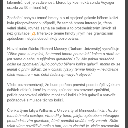
kilometrů, což je vzdálenost, kterou by kosmická sonda Voyager
urazila za 90 milionů let).
Zpoždění pohybu temné hmoty a s ní spojené galaxie během kolizí
bylo předpovězeno v případě, že temná hmota interaguje, třeba
velmi slabě, rovněž sama se sebou a to prostřednictvím jiných sil
než gravitace
[2]
. Interakce temné hmoty jiným než gravitačním
způsobem nebyla dosud nikdy pozorována.
Hlavní autor článku Richard Massey (Durham University) vysvětluje:
“
Dříve jsme si mysleli, že temná hmota pouze leží kolem a stará se
jen sama o sebe, s výjimkou gravitační síly. Ale pokud skutečně
došlo ke zpomalení jejího pohybu během kolize galaxií, mohlo by se
jednat o první důkaz, že v oblasti fyziky temné hmoty – neviditelné
části vesmíru – nás čeká řada zajímavých objevů
.“
Vědci poznamenávají, že bude potřeba provést podrobnější výzkum
dalších efektů, které by mohly způsobit pozorované zpoždění,
pořídit pozorování většího množství kolidujících galaxií a vytvořit
počítačové simulace těchto kolizí.
Členka týmu Liliya Williams z University of Minnesota říká: „
To, že
temná hmota existuje, víme díky tomu, jakým způsobem interaguje
prostřednictvím gravitace, čímž pomáhá utvářet celý vesmír. Stále
však víme povážlivě málo o tom, co to vlastně je. Naše pozorování