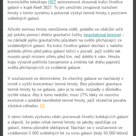
kosmického teleskopu
HST
astronomové zkoumali kolizi čtveřice
galaxií v kupě Abell 3827. To jim umožnilo zmapovat rozložení
hmoty v tomto systému a porovnat výskyt temné hmoty s pozicemi
viditelných galaxií.
Ačkoliv temnou hmotu nemůžeme vidět, podařilo se vědcům určit
její polohu pomocí efektu gravitační čočky (
gravitational lensing
) –
na základě jejího gravitačního působení na světlo přicházející ze
vzdálenějších galaxií. Ke kolizi čtveřice galaxií dochází z našeho
pohledu přímo před pátou galaxií ležící v pozadí, jejíž světlo tak
muselo projít místem střetu před tím, než dolétlo k nám. Hmota
kupy výrazně pokřivila časoprostor a změnila tak dráhu paprsků
světla přicházejících ze vzdálené galaxie.
V současnosti se domníváme, že všechny galaxie se nacházejí v
místě s vyšší koncentrací temné hmoty. Bez působení gravitace
temné hmoty by se galaxie, jako je ta naše, rozpadly v důsledku
rychlé rotace. Aby k tomu nedošlo, musí 27% látky ve vesmíru
existovat v podobě neviditelné temné hmoty, jejíž skutečná povaha
zůstává záhadou.
[1]
V rámci tohoto výzkumu vědci pozorovali čtveřici kolidujících galaxií
a objevili, že jeden shluk temné hmoty se jakoby opožďuje za
galaxií, kterou původně obklopoval. Nachází se v současnosti ve
vzdálenosti 5 000 světelných let za svou galaxií (tedy 50 000 bilionů