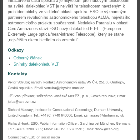
infračervené části spektra a je největším přehlídkovým teleskopem
na světě, dalekohled VST je největším teleskopem navrženým k
prohlídce oblohy ve viditelné oblasti spektra. ESO je významným
partnerem revolučního astronomického teleskopu ALMA, největšího
astronomického projektu současnosti. Nedaleko Paranalu v oblasti
Cero Armazones staví ESO nový dalekohled E-ELT (European
Extremely Large optical/near-infrared Telescope), který se stane
„největším okem hledícím do vesmíru“.
Odkazy
Odborný článek
Snímky dalekohledu VLT
Kontakty
Viktor Votruba; národní kontakt; Astronomický ústav AV ČR, 251 65 Ondřejov,
Česká republika; Email: votruba@physics.muni.cz
Jiří Srba; překlad; Hvězdárna Valašské Meziříčí, p. o., Česká republika; Email:
jsrba@astrovm.cz
Richard Massey; Institute for Computational Cosmology; Durham University,
United Kingdom; Tel.: +44 (0) 7740 648080; Email: r.j.massey@durham.ac.uk
Richard Hook; ESO, Public Information Officer; Garching bei München, Germany;
Tel.: +49 89 3200 6655; Mobil: +49 151 1537 3591; Email: rhook@eso.org
Connect with ESO on social media