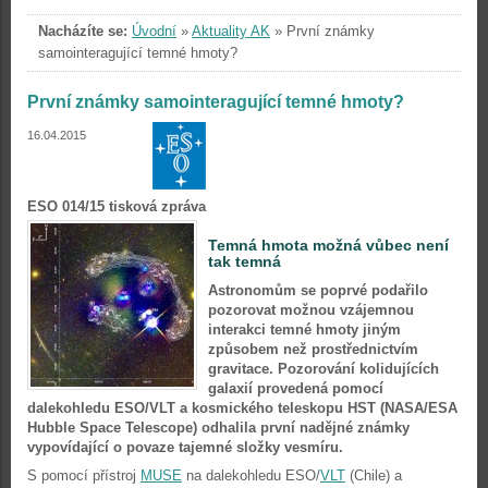
Nacházíte se:
Úvodní
»
Aktuality AK
»
První známky
samointeragující temné hmoty?
První známky samointeragující temné hmoty?
16.04.2015
ESO 014/15 tisková zpráva
Temná hmota možná vůbec není
tak temná
Astronomům se poprvé podařilo
pozorovat možnou vzájemnou
interakci temné hmoty jiným
způsobem než prostřednictvím
gravitace. Pozorování kolidujících
galaxií provedená pomocí
dalekohledu ESO/VLT a kosmického teleskopu HST (NASA/ESA
Hubble Space Telescope) odhalila první nadějné známky
vypovídající o povaze tajemné složky vesmíru.
S pomocí přístroj
MUSE
na dalekohledu ESO/
VLT
(Chile) a