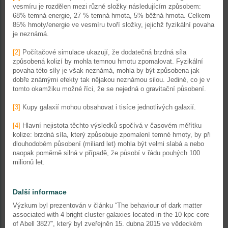
vesmíru je rozdělen mezi různé složky následujícím způsobem:
68% temná energie, 27 % temná hmota, 5% běžná hmota. Celkem
85% hmoty/energie ve vesmíru tvoří složky, jejichž fyzikální povaha
je neznámá.
[2]
Počítačové simulace ukazují, že dodatečná brzdná síla
způsobená kolizí by mohla temnou hmotu zpomalovat. Fyzikální
povaha této síly je však neznámá, mohla by být způsobena jak
dobře známými efekty tak nějakou neznámou silou. Jediné, co je v
tomto okamžiku možné říci, že se nejedná o gravitační působení.
[3]
Kupy galaxií mohou obsahovat i tisíce jednotlivých galaxií.
[4]
Hlavní nejistota těchto výsledků spočívá v časovém měřítku
kolize: brzdná síla, který způsobuje zpomalení temné hmoty, by při
dlouhodobém působení (miliard let) mohla být velmi slabá a nebo
naopak poměrně silná v případě, že působí v řádu pouhých 100
milionů let.
Další informace
Výzkum byl prezentován v článku “The behaviour of dark matter
associated with 4 bright cluster galaxies located in the 10 kpc core
of Abell 3827”, který byl zveřejněn 15. dubna 2015 ve vědeckém