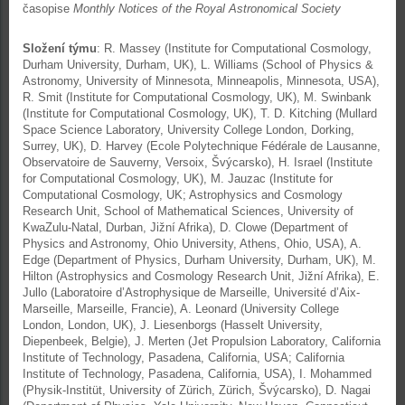
časopise
Monthly Notices of the Royal Astronomical Society
Složení týmu
: R. Massey (Institute for Computational Cosmology,
Durham University, Durham, UK), L. Williams (School of Physics &
Astronomy, University of Minnesota, Minneapolis, Minnesota, USA),
R. Smit (Institute for Computational Cosmology, UK), M. Swinbank
(Institute for Computational Cosmology, UK), T. D. Kitching (Mullard
Space Science Laboratory, University College London, Dorking,
Surrey, UK), D. Harvey (Ecole Polytechnique Fédérale de Lausanne,
Observatoire de Sauverny, Versoix, Švýcarsko), H. Israel (Institute
for Computational Cosmology, UK), M. Jauzac (Institute for
Computational Cosmology, UK; Astrophysics and Cosmology
Research Unit, School of Mathematical Sciences, University of
KwaZulu-Natal, Durban, Jižní Afrika), D. Clowe (Department of
Physics and Astronomy, Ohio University, Athens, Ohio, USA), A.
Edge (Department of Physics, Durham University, Durham, UK), M.
Hilton (Astrophysics and Cosmology Research Unit, Jižní Afrika), E.
Jullo (Laboratoire d’Astrophysique de Marseille, Université d’Aix-
Marseille, Marseille, Francie), A. Leonard (University College
London, London, UK), J. Liesenborgs (Hasselt University,
Diepenbeek, Belgie), J. Merten (Jet Propulsion Laboratory, California
Institute of Technology, Pasadena, California, USA; California
Institute of Technology, Pasadena, California, USA), I. Mohammed
(Physik-Institüt, University of Zürich, Zürich, Švýcarsko), D. Nagai