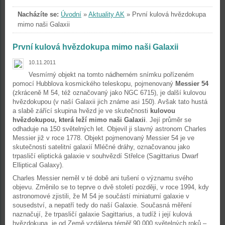
Nacházíte se:
Úvodní
»
Aktuality AK
»
První kulová hvězdokupa
mimo naši Galaxii
První kulová hvězdokupa mimo naši Galaxii
10.11.2011
Vesmírný objekt na tomto nádherném snímku pořízeném
pomocí Hubblova kosmického teleskopu, pojmenovaný
Messier 54
(zkráceně M 54, též označovaný jako NGC 6715), je další kulovou
hvězdokupou (v naší Galaxii jich známe asi 150). Avšak tato hustá
a slabě zářící skupina hvězd je ve skutečnosti
kulovou
hvězdokupou, která leží mimo naši Galaxii
. Její průměr se
odhaduje na 150 světelných let. Objevil ji slavný astronom Charles
Messier již v roce 1778. Objekt pojmenovaný Messier 54 je ve
skutečnosti satelitní galaxií Mléčné dráhy, označovanou jako
trpasličí eliptická galaxie v souhvězdí Střelce (Sagittarius Dwarf
Elliptical Galaxy).
Charles Messier neměl v té době ani tušení o významu svého
objevu. Změnilo se to teprve o dvě století později, v roce 1994, kdy
astronomové zjistili, že M 54 je součástí miniaturní galaxie v
sousedství, a nepatří tedy do naší Galaxie. Současná měření
naznačují, že trpasličí galaxie Sagittarius, a tudíž i její kulová
hvězdokupa, je od Země vzdálena téměř 90 000 světelných roků –