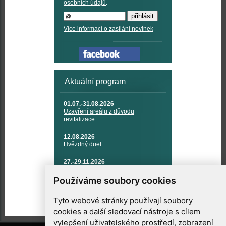
osobních údajů
.
Více informací o zasílání novinek
Aktuální program
01.07.-31.08.2026
Uzavření areálu z důvodu
revitalizace
12.08.2026
Hvězdný duel
27.-29.11.2026
KOSMONAUTIKA, RAKETOVÁ
TECHNIKA A KOSMICKÉ
Používáme soubory cookies
TECHNOLOGIE
Tyto webové stránky používají soubory
cookies a další sledovací nástroje s cílem
vylepšení uživatelského prostředí, zobrazení