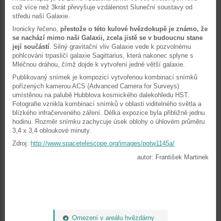
což více než 3krát převyšuje vzdálenost Sluneční soustavy od
středu naší Galaxie.
Ironicky řečeno,
přestože o této kulové hvězdokupě je známo, že
se nachází mimo naši Galaxii, zcela jistě se v budoucnu stane
její součástí
. Silný gravitační vliv Galaxie vede k pozvolnému
pohlcování trpasličí galaxie Sagittarius, která nakonec splyne s
Mléčnou dráhou, čímž dojde k vytvoření jedné větší galaxie.
Publikovaný snímek je kompozicí vytvořenou kombinací snímků
pořízených kamerou ACS (Advanced Camera for Surveys)
umístěnou na palubě Hubblova kosmického dalekohledu HST.
Fotografie vznikla kombinací snímků v oblasti viditelného světla a
blízkého infračerveného záření. Délka expozice byla přibližně jednu
hodinu. Rozměr snímku zachycuje úsek oblohy o úhlovém průměru
3,4 x 3,4 obloukové minuty.
Zdroj:
http://www.spacetelescope.org/images/potw1145a/
autor: František Martinek
Omezení v areálu hvězdárny