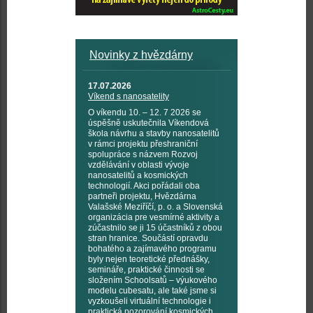
Novinky z hvězdárny
17.07.2026
Víkend s nanosatelity
O víkendu 10. – 12. 7 2026 se
úspěšně uskutečnila Víkendová
škola návrhu a stavby nanosatelitů
v rámci projektu přeshraniční
spolupráce s názvem Rozvoj
vzdělávání v oblasti vývoje
nanosatelitů a kosmických
technologií. Akci pořádali oba
partneři projektu, Hvězdárna
Valašské Meziříčí, p. o. a Slovenská
organizácia pre vesmírné aktivity a
zúčastnilo se ji 15 účastníků z obou
stran hranice. Součástí opravdu
bohatého a zajímavého programu
byly nejen teoretické přednášky,
semináře, praktické činnosti se
složením Schoolsatů – výukového
modelu cubesatu, ale také jsme si
vyzkoušeli virtuální technologie i
praktická pozorování kosmických