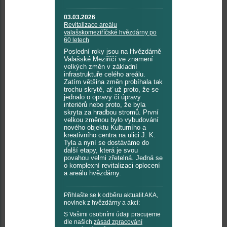
03.03.2026
Revitalizace areálu
valašskomeziříčské hvězdárny po
60 letech
Poslední roky jsou na Hvězdárně
Valašské Meziříčí ve znamení
velkých změn v základní
infrastruktuře celého areálu.
Zatím většina změn probíhala tak
trochu skrytě, ať už proto, že se
jednalo o opravy či úpravy
interiérů nebo proto, že byla
skryta za hradbou stromů. První
velkou změnou bylo vybudování
nového objektu Kulturního a
kreativního centra na ulici J. K.
Tyla a nyní se dostáváme do
další etapy, která je svou
povahou velmi zřetelná. Jedná se
o komplexní revitalizaci oplocení
a areálu hvězdárny.
Přihlašte se k odběru aktualit AKA,
novinek z hvězdárny a akcí:
S Vašimi osobními údaji pracujeme
dle našich
zásad zpracování