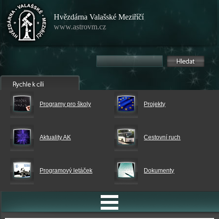
Hvězdárna Valašské Meziříčí
www.astrovm.cz
Programy pro školy
Projekty
Aktuality AK
Cestovní ruch
Programový letáček
Dokumenty