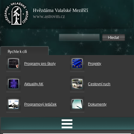
Hvězdárna Valašské Meziříčí
www.astrovm.cz
Programy pro školy
Projekty
Aktuality AK
Cestovní ruch
Programový letáček
Dokumenty