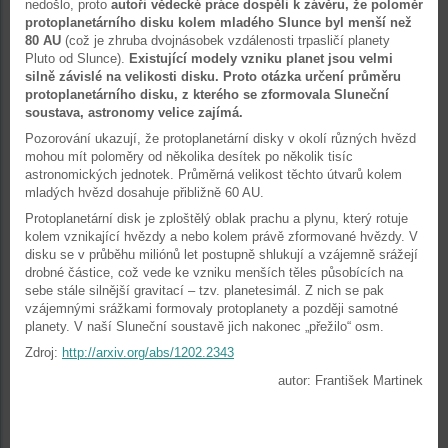
nedošlo, proto
autoři vědecké práce dospěli k závěru, že poloměr
protoplanetárního disku kolem mladého Slunce byl menší než
80 AU
(což je zhruba dvojnásobek vzdálenosti trpasličí planety
Pluto od Slunce).
Existující modely vzniku planet jsou velmi
silně závislé na velikosti disku. Proto otázka určení průměru
protoplanetárního disku, z kterého se zformovala Sluneční
soustava, astronomy velice zajímá.
Pozorování ukazují, že protoplanetární disky v okolí různých hvězd
mohou mít poloměry od několika desítek po několik tisíc
astronomických jednotek. Průměrná velikost těchto útvarů kolem
mladých hvězd dosahuje přibližně 60 AU.
Protoplanetární disk je zploštělý oblak prachu a plynu, který rotuje
kolem vznikající hvězdy a nebo kolem právě zformované hvězdy. V
disku se v průběhu miliónů let postupně shlukují a vzájemně srážejí
drobné částice, což vede ke vzniku menších těles působících na
sebe stále silnější gravitací – tzv. planetesimál. Z nich se pak
vzájemnými srážkami formovaly protoplanety a později samotné
planety. V naší Sluneční soustavě jich nakonec „přežilo“ osm.
Zdroj:
http://arxiv.org/abs/1202.2343
autor: František Martinek