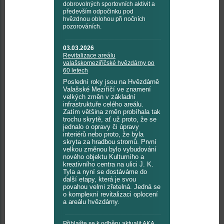
dobrovolných sportovních aktivit a
především odpočinku pod
hvězdnou oblohou při nočních
pozorováních.
03.03.2026
Revitalizace areálu
valašskomeziříčské hvězdárny po
60 letech
Poslední roky jsou na Hvězdárně
Valašské Meziříčí ve znamení
velkých změn v základní
infrastruktuře celého areálu.
Zatím většina změn probíhala tak
trochu skrytě, ať už proto, že se
jednalo o opravy či úpravy
interiérů nebo proto, že byla
skryta za hradbou stromů. První
velkou změnou bylo vybudování
nového objektu Kulturního a
kreativního centra na ulici J. K.
Tyla a nyní se dostáváme do
další etapy, která je svou
povahou velmi zřetelná. Jedná se
o komplexní revitalizaci oplocení
a areálu hvězdárny.
Přihlašte se k odběru aktualit AKA,