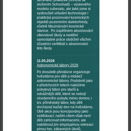
semináře, praktické činnosti se
složením Schoolsatů – výukového
modelu cubesatu, ale také jsme si
vyzkoušeli virtuální technologie i
praktická pozorování kosmických
objektů pozemními dalekohledy,
včetně Mezinárodní kosmické
stanice. Po úspěšném absolvování
víkendové školy a nedělní
samostatné práce obdrželi všichni
účastníci certifikát o absolvování
této školy.
11.05.2026
Astronomické tábory 2026
Po dvouleté přestávce organizuje
hvězdárna pro děti a mládež
astronomické tábory. Podobně jako
v předchozích letech nabízíme
pobytový tábor pro starší a
odvážnější děti, které se nebojí
vícedenního pobytu mimo domov, i
tzv. příměstský tábor, kdy děti
docházejí každý den na hvězdárnu.
Obě akce jsou koncipovány jako
vzdělávací, naším cílem však není
děti zahlcovat informacemi, ale
nabídnout jim smysluplnou rekreaci
plnou her, zábavných úkolů,