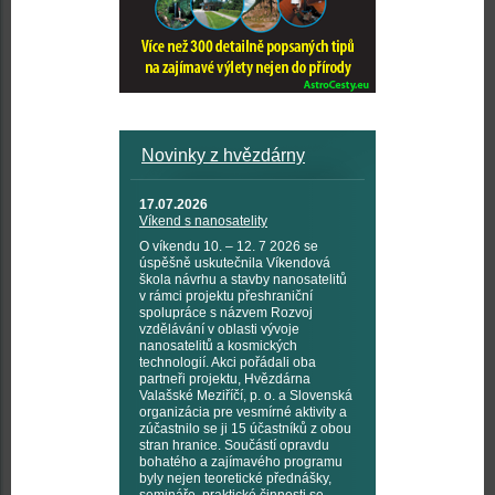
Novinky z hvězdárny
17.07.2026
Víkend s nanosatelity
O víkendu 10. – 12. 7 2026 se
úspěšně uskutečnila Víkendová
škola návrhu a stavby nanosatelitů
v rámci projektu přeshraniční
spolupráce s názvem Rozvoj
vzdělávání v oblasti vývoje
nanosatelitů a kosmických
technologií. Akci pořádali oba
partneři projektu, Hvězdárna
Valašské Meziříčí, p. o. a Slovenská
organizácia pre vesmírné aktivity a
zúčastnilo se ji 15 účastníků z obou
stran hranice. Součástí opravdu
bohatého a zajímavého programu
byly nejen teoretické přednášky,