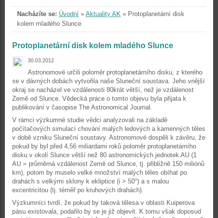
Nacházíte se:
Úvodní
»
Aktuality AK
»
Protoplanetární disk
kolem mladého Slunce
Protoplanetární disk kolem mladého Slunce
30.03.2012
Astronomové určili poloměr protoplanetárního disku, z kterého
se v dávných dobách vytvořila naše Sluneční soustava. Jeho vnější
okraj se nacházel ve vzdálenosti 80krát větší, než je vzdálenost
Země od Slunce. Vědecká práce o tomto objevu byla přijata k
publikování v časopise The Astronomical Journal.
V rámci výzkumné studie vědci analyzovali na základě
počítačových simulací chování malých ledových a kamenných těles
v době vzniku Sluneční soustavy. Astronomové dospěli k závěru, že
pokud by byl před 4,56 miliardami roků poloměr protoplanetárního
disku v okolí Slunce větší než 80 astronomických jednotek AU (1
AU = průměrná vzdálenost Země od Slunce, tj. přibližně 150 miliónů
km), potom by muselo velké množství malých těles obíhat po
drahách s velkými sklony k ekliptice (i > 50°) a s malou
excentricitou (tj. téměř po kruhových drahách).
Výzkumníci tvrdí, že pokud by taková tělesa v oblasti Kuiperova
pásu existovala, podařilo by se je již objevit. K tomu však doposud