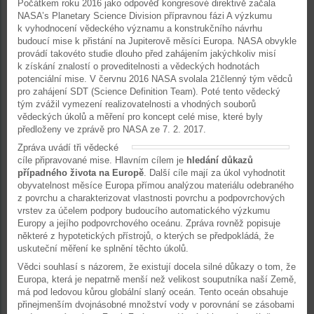
Počátkem roku 2016 jako odpověď kongresové direktivě začala
NASA’s Planetary Science Division přípravnou fázi A výzkumu
k vyhodnocení vědeckého významu a konstrukčního návrhu
budoucí mise k přistání na Jupiterově měsíci Europa. NASA obvykle
provádí takovéto studie dlouho před zahájením jakýchkoliv misí
k získání znalostí o proveditelnosti a vědeckých hodnotách
potenciální mise. V červnu 2016 NASA svolala 21členný tým vědců
pro zahájení SDT (Science Definition Team). Poté tento vědecký
tým zvážil vymezení realizovatelnosti a vhodných souborů
vědeckých úkolů a měření pro koncept celé mise, které byly
předloženy ve zprávě pro NASA ze 7. 2. 2017.
Zpráva uvádí tři vědecké
cíle připravované mise. Hlavním cílem je
hledání důkazů
případného života na Europě
. Další cíle mají za úkol vyhodnotit
obyvatelnost měsíce Europa přímou analýzou materiálu odebraného
z povrchu a charakterizovat vlastnosti povrchu a podpovrchových
vrstev za účelem podpory budoucího automatického výzkumu
Europy a jejího podpovrchového oceánu. Zpráva rovněž popisuje
některé z hypotetických přístrojů, o kterých se předpokládá, že
uskuteční měření ke splnění těchto úkolů.
Vědci souhlasí s názorem, že existují docela silné důkazy o tom, že
Europa, která je nepatrně menší než velikost souputníka naší Země,
má pod ledovou kůrou globální slaný oceán. Tento oceán obsahuje
přinejmenším dvojnásobné množství vody v porovnání se zásobami