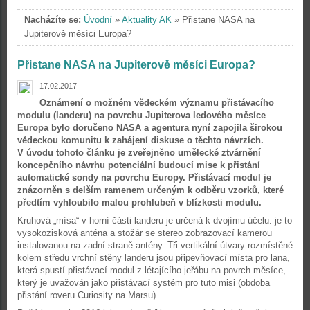
Nacházíte se:
Úvodní
»
Aktuality AK
»
Přistane NASA na
Jupiterově měsíci Europa?
Přistane NASA na Jupiterově měsíci Europa?
17.02.2017
Oznámení o možném vědeckém významu přistávacího
modulu (landeru) na povrchu Jupiterova ledového měsíce
Europa bylo doručeno NASA a agentura nyní zapojila širokou
vědeckou komunitu k zahájení diskuse o těchto návrzích.
V úvodu tohoto článku je zveřejněno umělecké ztvárnění
koncepčního návrhu potenciální budoucí mise k přistání
automatické sondy na povrchu Europy. Přistávací modul je
znázorněn s delším ramenem určeným k odběru vzorků, které
předtím vyhloubilo malou prohlubeň v blízkosti modulu.
Kruhová „mísa“ v horní části landeru je určená k dvojímu účelu: je to
vysokozisková anténa a stožár se stereo zobrazovací kamerou
instalovanou na zadní straně antény. Tři vertikální útvary rozmístěné
kolem středu vrchní stěny landeru jsou připevňovací místa pro lana,
která spustí přistávací modul z létajícího jeřábu na povrch měsíce,
který je uvažován jako přistávací systém pro tuto misi (obdoba
přistání roveru Curiosity na Marsu).