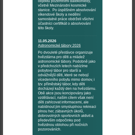
objektů pozemními dalekohledy,
včetně Mezinárodní kosmické
stanice. Po úspěšném absolvování
víkendové školy a nedělní
samostatné práce obdrželi všichni
účastníci certifikát o absolvování
této školy.
11.05.2026
Astronomické tábory 2026
Po dvouleté přestávce organizuje
hvězdárna pro děti a mládež
astronomické tábory. Podobně jako
v předchozích letech nabízíme
pobytový tábor pro starší a
odvážnější děti, které se nebojí
vícedenního pobytu mimo domov, i
tzv. příměstský tábor, kdy děti
docházejí každý den na hvězdárnu.
Obě akce jsou koncipovány jako
vzdělávací, naším cílem však není
děti zahlcovat informacemi, ale
nabídnout jim smysluplnou rekreaci
plnou her, zábavných úkolů,
dobrovolných sportovních aktivit a
především odpočinku pod
hvězdnou oblohou při nočních
pozorováních.