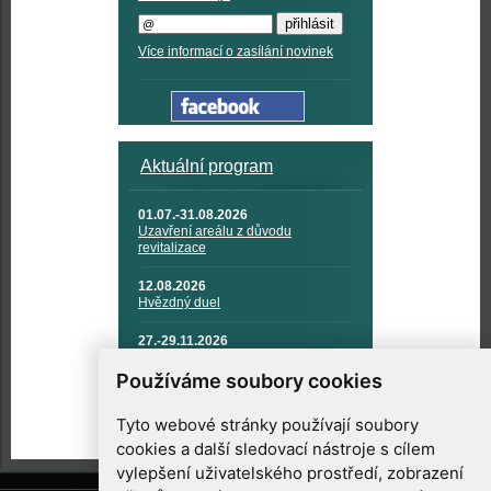
Více informací o zasílání novinek
Aktuální program
01.07.-31.08.2026
Uzavření areálu z důvodu
revitalizace
12.08.2026
Hvězdný duel
27.-29.11.2026
KOSMONAUTIKA, RAKETOVÁ
TECHNIKA A KOSMICKÉ
Používáme soubory cookies
TECHNOLOGIE
Tyto webové stránky používají soubory
cookies a další sledovací nástroje s cílem
vylepšení uživatelského prostředí, zobrazení