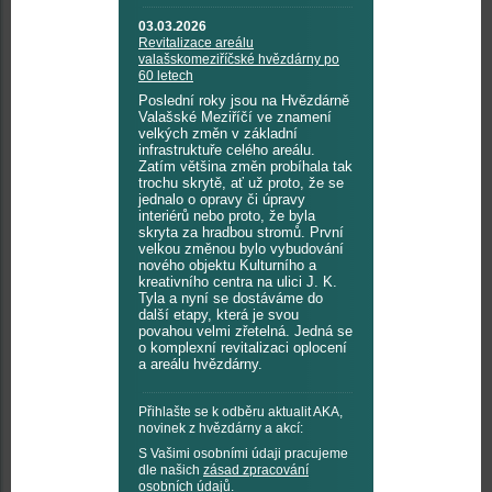
03.03.2026
Revitalizace areálu
valašskomeziříčské hvězdárny po
60 letech
Poslední roky jsou na Hvězdárně
Valašské Meziříčí ve znamení
velkých změn v základní
infrastruktuře celého areálu.
Zatím většina změn probíhala tak
trochu skrytě, ať už proto, že se
jednalo o opravy či úpravy
interiérů nebo proto, že byla
skryta za hradbou stromů. První
velkou změnou bylo vybudování
nového objektu Kulturního a
kreativního centra na ulici J. K.
Tyla a nyní se dostáváme do
další etapy, která je svou
povahou velmi zřetelná. Jedná se
o komplexní revitalizaci oplocení
a areálu hvězdárny.
Přihlašte se k odběru aktualit AKA,
novinek z hvězdárny a akcí:
S Vašimi osobními údaji pracujeme
dle našich
zásad zpracování
osobních údajů
.