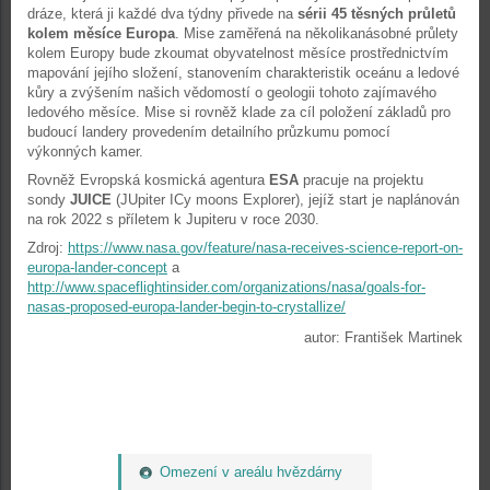
dráze, která ji každé dva týdny přivede na
sérii 45 těsných průletů
kolem měsíce Europa
. Mise zaměřená na několikanásobné průlety
kolem Europy bude zkoumat obyvatelnost měsíce prostřednictvím
mapování jejího složení, stanovením charakteristik oceánu a ledové
kůry a zvýšením našich vědomostí o geologii tohoto zajímavého
ledového měsíce. Mise si rovněž klade za cíl položení základů pro
budoucí landery provedením detailního průzkumu pomocí
výkonných kamer.
Rovněž Evropská kosmická agentura
ESA
pracuje na projektu
sondy
JUICE
(JUpiter ICy moons Explorer), jejíž start je naplánován
na rok 2022 s příletem k Jupiteru v roce 2030.
Zdroj:
https://www.nasa.gov/feature/nasa-receives-science-report-on-
europa-lander-concept
a
http://www.spaceflightinsider.com/organizations/nasa/goals-for-
nasas-proposed-europa-lander-begin-to-crystallize/
autor: František Martinek
Omezení v areálu hvězdárny