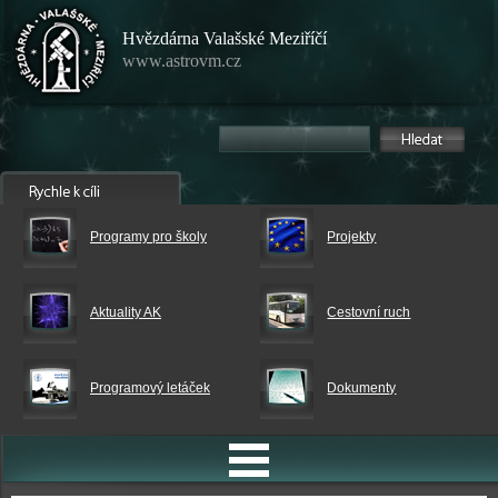
Hvězdárna Valašské Meziříčí
www.astrovm.cz
Programy pro školy
Projekty
Aktuality AK
Cestovní ruch
Programový letáček
Dokumenty