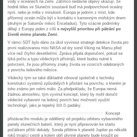
vody v oceánech na Zemi. Zatímco nedávné objevy ukazují, že
hodně těles ve Sluneční soustavě buď má podpovrchové oceány
nyní, nebo je měla v minulosti. Europa je jedním z míst, kde
přítomný oceán může být v kontaktu s kamenným mořským dnem
(druhým je Saturnův měsíc Enceladus). Tyto vzácné podmínky
dělají z Europy jeden z cílů
s nejvyšší prioritou při pátrání po
životě mimo planetu Zemi
.
V rámci SDT bylo dáno za úkol vyvinout strategii detekce života pro
první realizovanou misi NASA od éry sond Viking na Marsu před
více než čtyřmi desetiletími. Zpráva přijala doporučení, pokud se
týká počtu a typu vědeckých přístrojů, které budou nutné k
potvrzení, že jsou přítomny znaky života ve vzorcích odebraných
z povrchu ledového měsíce.
Vědecký tým se také důkladně věnoval společně s techniky
konstrukci systémů způsobilých k přistání na povrchu, o kterém je
toho známo jen velmi málo. Za předpokladu, že Europa nemá
žádnou atmosféru, tým vyvinul koncept, který by mohl doručit
vědecké vybavení na ledový povrch bez možnosti využití
technologií, jako je tepelný štít či padáky.
Koncept
přistávacího modulu je oddělený od projektu orbiteru vybaveného
panely slunečních baterií, který je nyní připravován ke startu
počátkem příští dekády. Sonda přilétne k planetě Jupiter po několik
roků trvající cestě a kolem obří plynné planety bude kroužit po