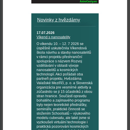
Novinky z hvězdárny
17.07.2026
Víkend s nanosatelity
O víkendu 10. – 12. 7 2026 se
úspěšně uskutečnila Víkendová
škola návrhu a stavby nanosatelitů
v rámci projektu přeshraniční
spolupráce s názvem Rozvoj
vzdělávání v oblasti vývoje
nanosatelitů a kosmických
technologií. Akci pořádali oba
partneři projektu, Hvězdárna
Valašské Meziříčí, p. o. a Slovenská
organizácia pre vesmírné aktivity a
zúčastnilo se ji 15 účastníků z obou
stran hranice. Součástí opravdu
bohatého a zajímavého programu
byly nejen teoretické přednášky,
semináře, praktické činnosti se
složením Schoolsatů – výukového
modelu cubesatu, ale také jsme si
vyzkoušeli virtuální technologie i
praktická pozorování kosmických