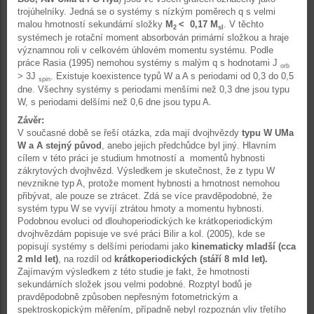
trojúhelníky. Jedná se o systémy s nízkým poměrech q s velmi
malou hmotností sekundární složky
M
< 0,17 M
. V těchto
2
sl
systémech je rotační moment absorbován primární složkou a hraje
významnou roli v celkovém úhlovém momentu systému. Podle
práce Rasia (1995) nemohou systémy s malým q s hodnotami J
orb
> 3J
. Existuje koexistence typů W a A s periodami od 0,3 do 0,5
spin
dne. Všechny systémy s periodami menšími než 0,3 dne jsou typu
W, s periodami delšími než 0,6 dne jsou typu A.
Závěr:
V současné době se řeší otázka, zda mají dvojhvězdy
typu W UMa
W a A stejný původ
, anebo jejich předchůdce byl jiný. Hlavním
cílem v této práci je studium hmotností a momentů hybnosti
zákrytových dvojhvězd. Výsledkem je skutečnost, že z typu W
nevznikne typ A, protože moment hybnosti a hmotnost nemohou
přibývat, ale pouze se ztrácet. Zdá se více pravděpodobné, že
systém typu W se vyvíjí ztrátou hmoty a momentu hybnosti.
Podobnou evoluci od dlouhoperiodických ke krátkoperiodickým
dvojhvězdám popisuje ve své práci Bilir a kol. (2005), kde se
popisují systémy s delšími periodami jako
kinematicky mladší (cca
2 mld let)
, na rozdíl od
krátkoperiodických (stáří 8 mld let).
Zajímavým výsledkem z této studie je fakt, že hmotnosti
sekundárních složek jsou velmi podobné. Rozptyl bodů je
pravděpodobně způsoben nepřesným fotometrickým a
spektroskopickým měřením, případně nebyl rozpoznán vliv třetího