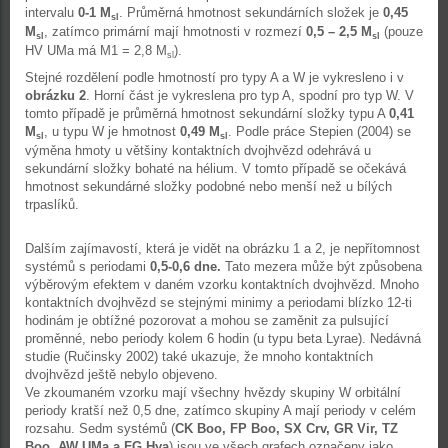
intervalu
0-1 M
. Průměrná hmotnost sekundárních složek je
0,45
sl
M
, zatímco primární mají hmotnosti v rozmezí
0,5 – 2,5 M
(pouze
sl
sl
HV UMa má M1 = 2,8 M
).
sl
Stejné rozdělení podle hmotností pro typy A a W je vykresleno i v
obrázku 2
. Horní část je vykreslena pro typ A, spodní pro typ W. V
tomto případě je průměrná hmotnost sekundární složky typu A
0,41
M
, u typu W je hmotnost
0,49 M
. Podle práce Stepien (2004) se
sl
sl
výměna hmoty u většiny kontaktních dvojhvězd odehrává u
sekundární složky bohaté na hélium. V tomto případě se očekává
hmotnost sekundárné složky podobné nebo menší než u bílých
trpaslíků.
Dalším zajímavostí, která je vidět na obrázku 1 a 2, je nepřítomnost
systémů s periodami
0,5-0,6 dne.
Tato mezera může být způsobena
výběrovým efektem v daném vzorku kontaktních dvojhvězd. Mnoho
kontaktních dvojhvězd se stejnými minimy a periodami blízko 12-ti
hodinám je obtížné pozorovat a mohou se zaměnit za pulsující
proměnné, nebo periody kolem 6 hodin (u typu beta Lyrae). Nedávná
studie (Ručinsky 2002) také ukazuje, že mnoho kontaktních
dvojhvězd ještě nebylo objeveno.
Ve zkoumaném vzorku mají všechny hvězdy skupiny W orbitální
periody kratší než 0,5 dne, zatímco skupiny A mají periody v celém
rozsahu. Sedm systémů (
CK Boo, FP Boo, SX Crv, GR Vir, TZ
Boo, AW UMa a FG Hya
) jsou ve všech grafech označeny jako