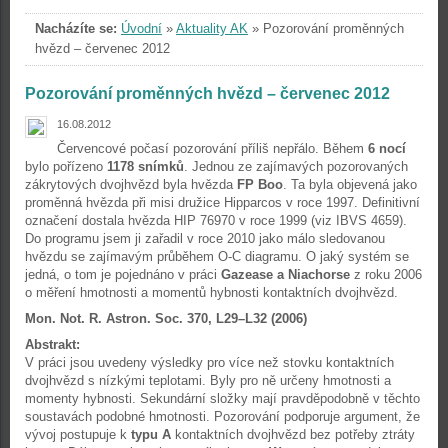
Nacházíte se:
Úvodní
»
Aktuality AK
»
Pozorování proměnných
hvězd – červenec 2012
Pozorování proměnných hvězd – červenec 2012
16.08.2012
Červencové počasí pozorování příliš nepřálo. Během
6 nocí
bylo pořízeno
1178 snímků
. Jednou ze zajímavých pozorovaných
zákrytových dvojhvězd byla hvězda
FP Boo
. Ta byla objevená jako
proměnná hvězda při misi družice Hipparcos v roce 1997. Definitivní
označení dostala hvězda HIP 76970 v roce 1999 (viz IBVS 4659).
Do programu jsem ji zařadil v roce 2010 jako málo sledovanou
hvězdu se zajímavým průběhem O-C diagramu. O jaký systém se
jedná, o tom je pojednáno v práci
Gazease a Niachorse
z roku 2006
o měření hmotnosti a momentů hybnosti kontaktních dvojhvězd.
Mon. Not. R. Astron. Soc. 370, L29–L32 (2006)
Abstrakt:
V práci jsou uvedeny výsledky pro více než stovku kontaktních
dvojhvězd s nízkými teplotami. Byly pro ně určeny hmotnosti a
momenty hybnosti. Sekundární složky mají pravděpodobně v těchto
soustavách podobné hmotnosti. Pozorování podporuje argument, že
vývoj postupuje k
typu A
kontaktních dvojhvězd bez potřeby ztráty