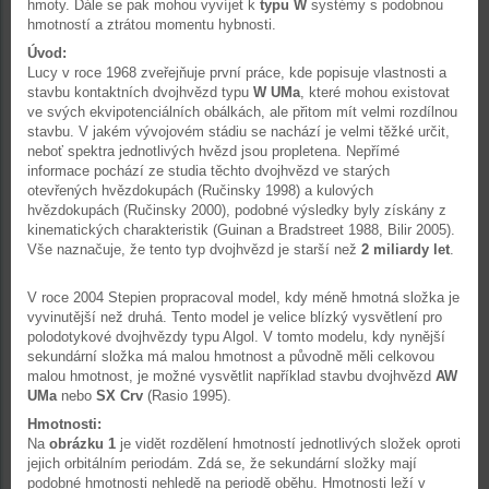
hmoty. Dále se pak mohou vyvíjet k
typu W
systémy s podobnou
hmotností a ztrátou momentu hybnosti.
Úvod:
Lucy v roce 1968 zveřejňuje první práce, kde popisuje vlastnosti a
stavbu kontaktních dvojhvězd typu
W UMa
, které mohou existovat
ve svých ekvipotenciálních obálkách, ale přitom mít velmi rozdílnou
stavbu. V jakém vývojovém stádiu se nachází je velmi těžké určit,
neboť spektra jednotlivých hvězd jsou propletena. Nepřímé
informace pochází ze studia těchto dvojhvězd ve starých
otevřených hvězdokupách (Ručinsky 1998) a kulových
hvězdokupách (Ručinsky 2000), podobné výsledky byly získány z
kinematických charakteristik (Guinan a Bradstreet 1988, Bilir 2005).
Vše naznačuje, že tento typ dvojhvězd je starší než
2 miliardy let
.
V roce 2004 Stepien propracoval model, kdy méně hmotná složka je
vyvinutější než druhá. Tento model je velice blízký vysvětlení pro
polodotykové dvojhvězdy typu Algol. V tomto modelu, kdy nynější
sekundární složka má malou hmotnost a původně měli celkovou
malou hmotnost, je možné vysvětlit například stavbu dvojhvězd
AW
UMa
nebo
SX Crv
(Rasio 1995).
Hmotnosti:
Na
obrázku 1
je vidět rozdělení hmotností jednotlivých složek oproti
jejich orbitálním periodám. Zdá se, že sekundární složky mají
podobné hmotnosti nehledě na periodě oběhu. Hmotnosti leží v