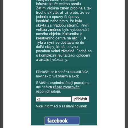
infrastruktuře celého areálu.
Zatím většina změn probíhala tak
trochu skrytě, ať už proto, že se
jednalo o opravy či úpravy
interiérů nebo proto, že byla
skryta za hradbou stromů. První
velkou změnou bylo vybudování
nového objektu Kulturního a
kreativního centra na ulici J. K.
Tyla a nyní se dostáváme do
další etapy, která je svou
povahou velmi zřetelná. Jedná se
o komplexní revitalizaci oplocení
a areálu hvězdárny.
Přihlašte se k odběru aktualit AKA,
novinek z hvězdárny a akcí:
S Vašimi osobními údaji pracujeme
dle našich
zásad zpracování
osobních údajů
.
Více informací o zasílání novinek