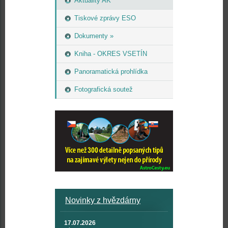
Aktuality AK
Tiskové zprávy ESO
Dokumenty »
Kniha - OKRES VSETÍN
Panoramatická prohlídka
Fotografická soutež
Novinky z hvězdárny
17.07.2026