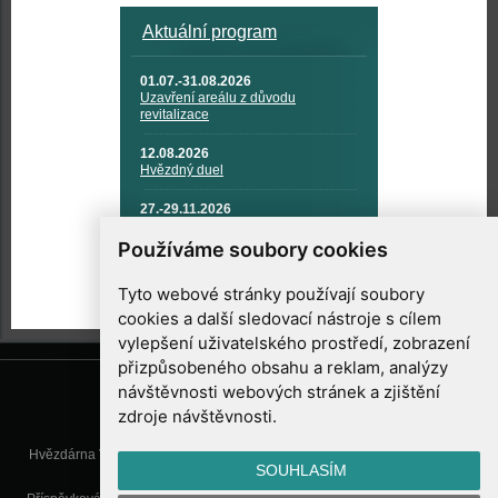
Aktuální program
01.07.-31.08.2026
Uzavření areálu z důvodu
revitalizace
12.08.2026
Hvězdný duel
27.-29.11.2026
KOSMONAUTIKA, RAKETOVÁ
TECHNIKA A KOSMICKÉ
Používáme soubory cookies
TECHNOLOGIE
Tyto webové stránky používají soubory
cookies a další sledovací nástroje s cílem
vylepšení uživatelského prostředí, zobrazení
přizpůsobeného obsahu a reklam, analýzy
návštěvnosti webových stránek a zjištění
zdroje návštěvnosti.
Hvězdárna Valašské Meziříčí, příspěvková organizace, Vsetínská 78, 757
SOUHLASÍM
01 Valašské Meziříčí