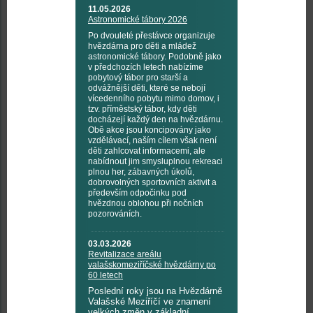
11.05.2026
Astronomické tábory 2026
Po dvouleté přestávce organizuje
hvězdárna pro děti a mládež
astronomické tábory. Podobně jako
v předchozích letech nabízíme
pobytový tábor pro starší a
odvážnější děti, které se nebojí
vícedenního pobytu mimo domov, i
tzv. příměstský tábor, kdy děti
docházejí každý den na hvězdárnu.
Obě akce jsou koncipovány jako
vzdělávací, naším cílem však není
děti zahlcovat informacemi, ale
nabídnout jim smysluplnou rekreaci
plnou her, zábavných úkolů,
dobrovolných sportovních aktivit a
především odpočinku pod
hvězdnou oblohou při nočních
pozorováních.
03.03.2026
Revitalizace areálu
valašskomeziříčské hvězdárny po
60 letech
Poslední roky jsou na Hvězdárně
Valašské Meziříčí ve znamení
velkých změn v základní