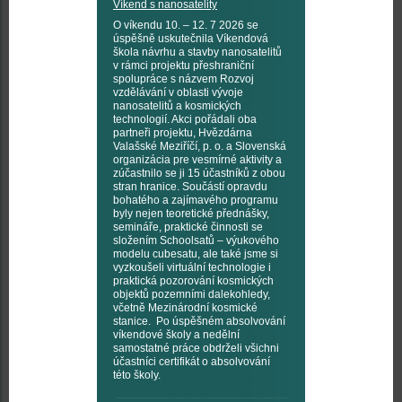
Víkend s nanosatelity
O víkendu 10. – 12. 7 2026 se
úspěšně uskutečnila Víkendová
škola návrhu a stavby nanosatelitů
v rámci projektu přeshraniční
spolupráce s názvem Rozvoj
vzdělávání v oblasti vývoje
nanosatelitů a kosmických
technologií. Akci pořádali oba
partneři projektu, Hvězdárna
Valašské Meziříčí, p. o. a Slovenská
organizácia pre vesmírné aktivity a
zúčastnilo se ji 15 účastníků z obou
stran hranice. Součástí opravdu
bohatého a zajímavého programu
byly nejen teoretické přednášky,
semináře, praktické činnosti se
složením Schoolsatů – výukového
modelu cubesatu, ale také jsme si
vyzkoušeli virtuální technologie i
praktická pozorování kosmických
objektů pozemními dalekohledy,
včetně Mezinárodní kosmické
stanice. Po úspěšném absolvování
víkendové školy a nedělní
samostatné práce obdrželi všichni
účastníci certifikát o absolvování
této školy.