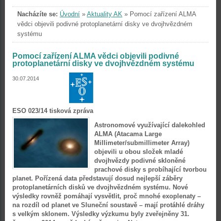
Nacházíte se:
Úvodní
»
Aktuality AK
»
Pomocí zařízení ALMA
vědci objevili podivné protoplanetární disky ve dvojhvězdném
systému
Pomocí zařízení ALMA vědci objevili podivné
protoplanetární disky ve dvojhvězdném systému
30.07.2014
ESO 023/14 tisková zpráva
Astronomové využívající dalekohled
ALMA (Atacama Large
Millimeter/submillimeter Array)
objevili u obou složek mladé
dvojhvězdy podivné skloněné
prachové disky s probíhající tvorbou
planet. Pořízená data představují dosud nejlepší záběry
protoplanetárních disků ve dvojhvězdném systému. Nové
výsledky rovněž pomáhají vysvětlit, proč mnohé exoplenaty –
na rozdíl od planet ve Sluneční soustavě – mají protáhlé dráhy
s velkým sklonem. Výsledky výzkumu byly zveřejněny 31.