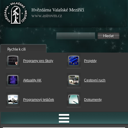
Hvězdárna Valašské Meziříčí
www.astrovm.cz
Programy pro školy
Projekty
Aktuality AK
Cestovní ruch
Programový letáček
Dokumenty