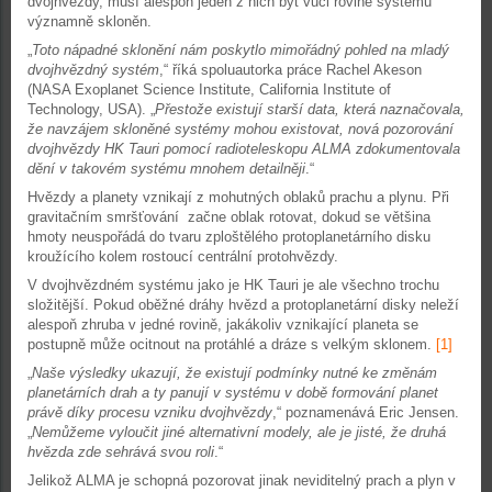
dvojhvězdy, musí alespoň jeden z nich být vůči rovině systému
významně skloněn.
„
Toto nápadné sklonění nám poskytlo mimořádný pohled na mladý
dvojhvězdný systém
,“ říká spoluautorka práce Rachel Akeson
(NASA Exoplanet Science Institute, California Institute of
Technology, USA). „
Přestože existují starší data, která naznačovala,
že navzájem skloněné systémy mohou existovat, nová pozorování
dvojhvězdy HK Tauri pomocí radioteleskopu ALMA zdokumentovala
dění v takovém systému mnohem detailněji
.“
Hvězdy a planety vznikají z mohutných oblaků prachu a plynu. Při
gravitačním smršťování začne oblak rotovat, dokud se většina
hmoty neuspořádá do tvaru zploštělého protoplanetárního disku
kroužícího kolem rostoucí centrální protohvězdy.
V dvojhvězdném systému jako je HK Tauri je ale všechno trochu
složitější. Pokud oběžné dráhy hvězd a protoplanetární disky neleží
alespoň zhruba v jedné rovině, jakákoliv vznikající planeta se
postupně může ocitnout na protáhlé a dráze s velkým sklonem.
[1]
„
Naše výsledky ukazují, že existují podmínky nutné ke změnám
planetárních drah a ty panují v systému v době formování planet
právě díky procesu vzniku dvojhvězdy
,“ poznamenává Eric Jensen.
„
Nemůžeme vyloučit jiné alternativní modely, ale je jisté, že druhá
hvězda zde sehrává svou roli
.“
Jelikož ALMA je schopná pozorovat jinak neviditelný prach a plyn v