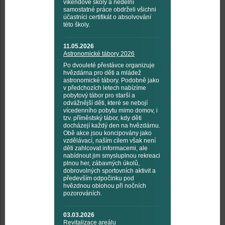
víkendové školy a nedělní
samostatné práce obdrželi všichni
účastníci certifikát o absolvování
této školy.
11.05.2026
Astronomické tábory 2026
Po dvouleté přestávce organizuje
hvězdárna pro děti a mládež
astronomické tábory. Podobně jako
v předchozích letech nabízíme
pobytový tábor pro starší a
odvážnější děti, které se nebojí
vícedenního pobytu mimo domov, i
tzv. příměstský tábor, kdy děti
docházejí každý den na hvězdárnu.
Obě akce jsou koncipovány jako
vzdělávací, naším cílem však není
děti zahlcovat informacemi, ale
nabídnout jim smysluplnou rekreaci
plnou her, zábavných úkolů,
dobrovolných sportovních aktivit a
především odpočinku pod
hvězdnou oblohou při nočních
pozorováních.
03.03.2026
Revitalizace areálu