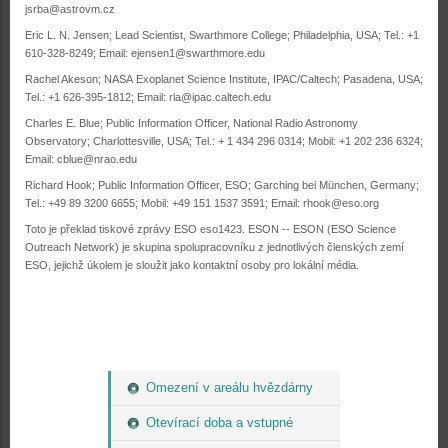
jsrba@astrovm.cz
Eric L. N. Jensen; Lead Scientist, Swarthmore College; Philadelphia, USA; Tel.: +1
610-328-8249; Email:
ejensen1@swarthmore.edu
Rachel Akeson; NASA Exoplanet Science Institute, IPAC/Caltech; Pasadena, USA;
Tel.: +1 626-395-1812; Email:
rla@ipac.caltech.edu
Charles E. Blue; Public Information Officer, National Radio Astronomy
Observatory; Charlottesville, USA; Tel.: + 1 434 296 0314; Mobil: +1 202 236 6324;
Email:
cblue@nrao.edu
Richard Hook; Public Information Officer, ESO; Garching bei München, Germany;
Tel.: +49 89 3200 6655; Mobil: +49 151 1537 3591; Email:
rhook@eso.org
Toto je překlad tiskové zprávy ESO eso1423. ESON -- ESON (ESO Science
Outreach Network) je skupina spolupracovníku z jednotlivých členských zemí
ESO, jejichž úkolem je sloužit jako kontaktní osoby pro lokální média.
Omezení v areálu hvězdárny
Otevírací doba a vstupné