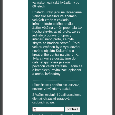
valašskomeziříčské hvězdárny po
60 letech
Poslední roky jsou na Hvězdárně
Valašské Meziříčí ve znamení
velkých změn v základní
infrastruktuře celého areálu.
Zatím většina změn probíhala tak
trochu skrytě, ať už proto, že se
jednalo o opravy či úpravy
interiérů nebo proto, že byla
skryta za hradbou stromů. První
velkou změnou bylo vybudování
nového objektu Kulturního a
kreativního centra na ulici J. K.
Tyla a nyní se dostáváme do
další etapy, která je svou
povahou velmi zřetelná. Jedná se
o komplexní revitalizaci oplocení
a areálu hvězdárny.
Přihlašte se k odběru aktualit AKA,
novinek z hvězdárny a akcí:
S Vašimi osobními údaji pracujeme
dle našich
zásad zpracování
osobních údajů
.