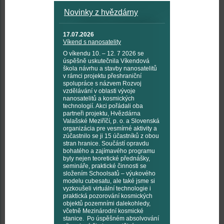
Novinky z hvězdárny
17.07.2026
Víkend s nanosatelity
O víkendu 10. – 12. 7 2026 se
úspěšně uskutečnila Víkendová
škola návrhu a stavby nanosatelitů
v rámci projektu přeshraniční
spolupráce s názvem Rozvoj
vzdělávání v oblasti vývoje
nanosatelitů a kosmických
technologií. Akci pořádali oba
partneři projektu, Hvězdárna
Valašské Meziříčí, p. o. a Slovenská
organizácia pre vesmírné aktivity a
zúčastnilo se ji 15 účastníků z obou
stran hranice. Součástí opravdu
bohatého a zajímavého programu
byly nejen teoretické přednášky,
semináře, praktické činnosti se
složením Schoolsatů – výukového
modelu cubesatu, ale také jsme si
vyzkoušeli virtuální technologie i
praktická pozorování kosmických
objektů pozemními dalekohledy,
včetně Mezinárodní kosmické
stanice. Po úspěšném absolvování