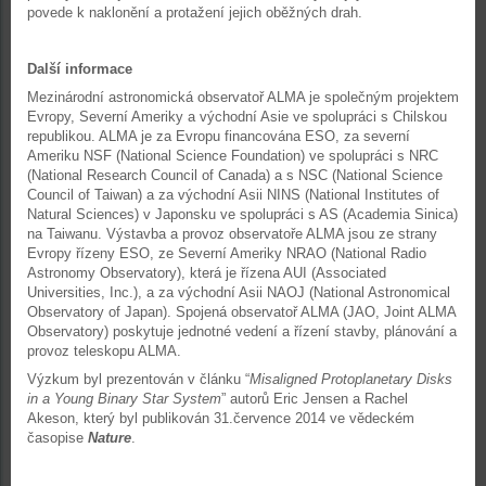
povede k naklonění a protažení jejich oběžných drah.
Další informace
Mezinárodní astronomická observatoř ALMA je společným projektem
Evropy, Severní Ameriky a východní Asie ve spolupráci s Chilskou
republikou. ALMA je za Evropu financována ESO, za severní
Ameriku NSF (National Science Foundation) ve spolupráci s NRC
(National Research Council of Canada) a s NSC (National Science
Council of Taiwan) a za východní Asii NINS (National Institutes of
Natural Sciences) v Japonsku ve spolupráci s AS (Academia Sinica)
na Taiwanu. Výstavba a provoz observatoře ALMA jsou ze strany
Evropy řízeny ESO, ze Severní Ameriky NRAO (National Radio
Astronomy Observatory), která je řízena AUI (Associated
Universities, Inc.), a za východní Asii NAOJ (National Astronomical
Observatory of Japan). Spojená observatoř ALMA (JAO, Joint ALMA
Observatory) poskytuje jednotné vedení a řízení stavby, plánování a
provoz teleskopu ALMA.
Výzkum byl prezentován v článku “
Misaligned Protoplanetary Disks
in a Young Binary Star System
” autorů Eric Jensen a Rachel
Akeson, který byl publikován 31.července 2014 ve vědeckém
časopise
Nature
.