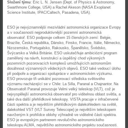
Složení týmu
: Eric L. N. Jensen (Dept. of Physics & Astronomy,
Swarthmore College, USA) a Rachel Akeson (NASA Exoplanet
Science Institute, IPAC/Caltech, Pasadena, USA).
ESO je nejvýznamnější mezivládní astronomická organizace Evropy
a v současnosti nejproduktivnější pozemní astronomická
observatoř. ESO podporuje celkem 15 členských zemí: Belgie,
Brazílie, Česká republika, Dánsko, Finsko, Francie, Itálie, Německo,
Nizozemsko, Portugalsko, Rakousko, Španělsko, Švédsko,
Švýcarsko a Velká Británie. ESO uskutečňuje ambiciózní program
zaměřený na návrh, konstrukci a úspěšný chod výkonných
pozemních pozorovacích komplexů umožňujících astronomům
dosáhnout významných vědeckých objevů. ESO také vedoucí úlohu
při podpoře a organizaci spolupráce v astronomickém výzkumu.
ESO provozuje tři unikátní pozorovací střediska světového
významu nacházející se v Chile: La Silla, Paranal a Chajnantor. Na
Observatoři Paranal provozuje Velmi velký teleskop (VLT), což je
nejvyspělejší astronomická observatoř pro viditelnou oblast světla, a
také dva další přehlídkové teleskopy. VISTA pracuje v infračervené
části spektra a je největším přehlídkovým dalekohledem na světě,
dalekohled VST (VLT Survey Telescope) je největším teleskopem
navrženým k prohlídce oblohy výhradně ve viditelné části spektra.
ESO je evropským partnerem revolučního astronomického
teleskopu ALMA, největšího astronomického projektu současnosti.