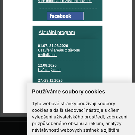
Více informací o zasílání novinek
Aktuální program
01.07.-31.08.2026
Uzavření areálu z důvodu
revitalizace
12.08.2026
Hvězdný duel
27.-29.11.2026
KOSMONAUTIKA, RAKETOVÁ
TECHNIKA A KOSMICKÉ
Používáme soubory cookies
TECHNOLOGIE
Tyto webové stránky používají soubory
cookies a další sledovací nástroje s cílem
vylepšení uživatelského prostředí, zobrazení
přizpůsobeného obsahu a reklam, analýzy
návštěvnosti webových stránek a zjištění