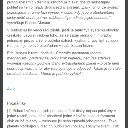
protoplanetárních discích, umožňuje získat dosud nedostupný
pohled na tento mladý dvojhvězdný systém. „
Díky tomu, že systém
pozorujeme v ranné fázi vývoje, v době, kdy jsou protoplanetární
disky ještě dobře patrné, můžeme lépe odhalit jejich orientaci
,“
vysvětluje Rachel Akeson.
V budoucnu by vědci rádi zjistili, jestli je tento typ systému obvyklý
či nikoliv. Jsou si vědomi toho, že se zatím jedná o mimořádný
jedinečný případ a že je potřeba dalších výzkumů, aby byli schopni
říci, jestli je takové uspořádání v naší Galaxii běžné.
Eric Jensen k tomu dodává: „
Přestože pochopení tohoto
mechanismu představuje velký krok kupředu, nemůže zdaleka
vysvětlit všechny podivné dráhy extrasolárních planet – prostě není
dost dvojhvězd na to, aby toto byla úplná odpověď. Takže je to stále
otevřená záležitost, kterou je potřeba vyřešit
.“
Zdroj
Poznámky
[1]
Pokud hvězdy a jejich protoplanetární disky nejsou položeny v
jedné rovině, gravitační působení jedné z hvězd bude deformovat
disk druhé hvězdy – rozhoupe jej nebo způsobí jeho precesi. Také
planety vznikající v discích budou ovlivňovány stejnými silami, což