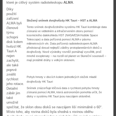
které je citlivý systém radioteleskopu
ALMA
.
Díky
použití
zařízení
Složený snímek dvojhvězdy HK Tauri – HST a ALMA
ALMA byli
Tento snímek dvojhvězdného systému HK Tauri kombinuje data
členové
získaná ve viditelném a infračerveném oboru pomocí
týmu
kosmického dalekohledu HST (NASA/ESA Hubble Space
schopni
Telescope) a data pořízená pomocí ALMA v pásmu
disk kolem
milimetrových vln. Data pořízená radioteleskopem ALMA
hvězd HK
představují dosud nejlepší záběry protoplanetárních disků u
Tauri A
dvojhvězdy. Nové výsledky rovněž pomáhají vysvětlit, proč
nejen
mnohé exoplenaty – na rozdíl od planet ve Sluneční soustavě –
zachytit,
mají protáhlé dráhy s velkým sklonem.
ale také
poprvé
změřit
Pohyb hmoty v discích kolem jednotlivých složek mladé
rychlost
dvojhvězdy HK Tauri
jeho rotace.
Detailní
Snímek znázorňuje klíčová data o rychlosti pohybu hmoty
získaná pomocí ALMA, která astronomům pomohla určit, že
záběr jim
disky v systému HK Tauri jsou navzájem skloněné.
také
umožnil
spočítat, že sklon obou disků se navzájem liší minimálně o 60°.
Místo toho, aby rovina disků byla shodná s rovinou oběhu