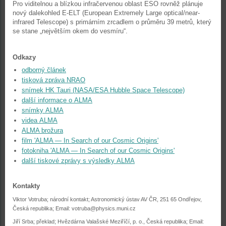
Pro viditelnou a blízkou infračervenou oblast ESO rovněž plánuje
nový dalekohled E-ELT (European Extremely Large optical/near-
infrared Telescope) s primárním zrcadlem o průměru 39 metrů, který
se stane „největším okem do vesmíru“.
Odkazy
odborný článek
tisková zpráva NRAO
snímek HK Tauri (NASA/ESA Hubble Space Telescope)
další informace o ALMA
snímky ALMA
videa ALMA
ALMA brožura
film 'ALMA — In Search of our Cosmic Origins'
fotokniha 'ALMA — In Search of our Cosmic Origins'
další tiskové zprávy s výsledky ALMA
Kontakty
Viktor Votruba; národní kontakt; Astronomický ústav AV ČR, 251 65 Ondřejov,
Česká republika; Email:
votruba@physics.muni.cz
Jiří Srba; překlad; Hvězdárna Valašské Meziříčí, p. o., Česká republika; Email: