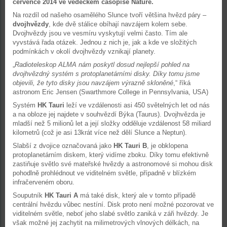
července 2014 ve vědeckém časopise Nature.
Na rozdíl od našeho osamělého Slunce tvoří většina hvězd páry –
dvojhvězdy
, kde dvě stálice obíhají navzájem kolem sebe.
Dvojhvězdy jsou ve vesmíru vyskytují velmi často. Tím ale
vyvstává řada otázek. Jednou z nich je, jak a kde ve složitých
podmínkách v okolí dvojhvězdy vznikají planety.
„
Radioteleskop ALMA nám poskytl dosud nejlepší pohled na
dvojhvězdný systém s protoplanetárními disky. Díky tomu jsme
objevili, že tyto disky jsou navzájem výrazně skloněné
,“ říká
astronom Eric Jensen (Swarthmore College in Pennsylvania, USA)
Systém
HK Tauri
leží ve vzdálenosti asi 450 světelných let od nás
a na obloze jej najdete v souhvězdí Býka (Taurus). Dvojhvězda je
mladší než 5 milionů let a její složky odděluje vzdálenost 58 miliard
kilometrů (což je asi 13krát více než dělí Slunce a Neptun).
Slabší z dvojice označovaná jako
HK Tauri B
, je obklopena
protoplanetárním diskem, který vidíme zboku. Díky tomu efektivně
zastiňuje světlo své mateřské hvězdy a astronomové si mohou disk
pohodlně prohlédnout ve viditelném světle, případně v blízkém
infračerveném oboru.
Souputník
HK Tauri A
má také disk, který ale v tomto případě
centrální hvězdu vůbec nestíní. Disk proto není možné pozorovat ve
viditelném světle, neboť jeho slabé světlo zaniká v záři hvězdy. Je
však možné jej zachytit na milimetrových vlnových délkách, na