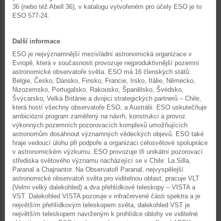
36 (nebo též Abell 36), v katalogu vytvořeném pro účely ESO je to
ESO 577-24.
Další informace
ESO je nejvýznamnější mezivládní astronomická organizace v
Evropě, která v současnosti provozuje nejproduktivnější pozemní
astronomické observatoře světa. ESO má 16 členských států:
Belgie, Česko, Dánsko, Finsko, Francie, Irsko, Itálie, Německo,
Nizozemsko, Portugalsko, Rakousko, Španělsko, Švédsko,
Švýcarsko, Velká Británie a dvojici strategických partnerů – Chile,
která hostí všechny observatoře ESO, a Austrálii. ESO uskutečňuje
ambiciózní program zaměřený na návrh, konstrukci a provoz
výkonných pozemních pozorovacích komplexů umožňujících
astronomům dosáhnout významných vědeckých objevů. ESO také
hraje vedoucí úlohu při podpoře a organizaci celosvětové spolupráce
v astronomickém výzkumu. ESO provozuje tři unikátní pozorovací
střediska světového významu nacházející se v Chile: La Silla,
Paranal a Chajnantor. Na Observatoři Paranal, nejvyspělejší
astronomické observatoři světa pro viditelnou oblast, pracuje VLT
(Velmi velký dalekohled) a dva přehlídkové teleskopy – VISTA a
VST. Dalekohled VISTA pozoruje v infračervené části spektra a je
největším přehlídkovým teleskopem světa, dalekohled VST je
největším teleskopem navrženým k prohlídce oblohy ve viditelné