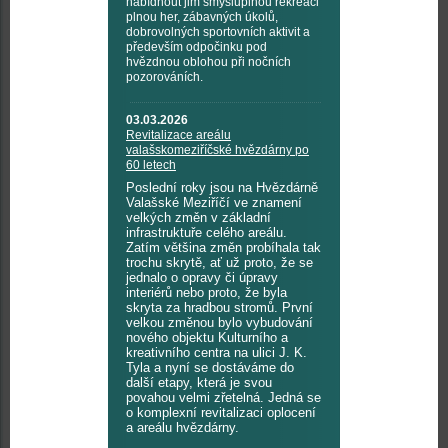
nabídnout jim smysluplnou rekreaci
plnou her, zábavných úkolů,
dobrovolných sportovních aktivit a
především odpočinku pod
hvězdnou oblohou při nočních
pozorováních.
03.03.2026
Revitalizace areálu
valašskomeziříčské hvězdárny po
60 letech
Poslední roky jsou na Hvězdárně
Valašské Meziříčí ve znamení
velkých změn v základní
infrastruktuře celého areálu.
Zatím většina změn probíhala tak
trochu skrytě, ať už proto, že se
jednalo o opravy či úpravy
interiérů nebo proto, že byla
skryta za hradbou stromů. První
velkou změnou bylo vybudování
nového objektu Kulturního a
kreativního centra na ulici J. K.
Tyla a nyní se dostáváme do
další etapy, která je svou
povahou velmi zřetelná. Jedná se
o komplexní revitalizaci oplocení
a areálu hvězdárny.