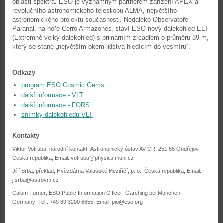
oblasti spektra. ESO je významným partnerem zařízení APEX a
revolučního astronomického teleskopu ALMA, největšího
astronomického projektu současnosti. Nedaleko Observatoře
Paranal, na hoře Cerro Armazones, staví ESO nový dalekohled ELT
(Extrémně velký dalekohled) s primárním zrcadlem o průměru 39 m,
který se stane „největším okem lidstva hledícím do vesmíru“.
Odkazy
program ESO Cosmic Gems
další informace - VLT
další informace - FORS
snímky dalekohledu VLT
Kontakty
Viktor Votruba; národní kontakt; Astronomický ústav AV ČR, 251 65 Ondřejov,
Česká republika; Email: votruba@physics.muni.cz
Jiří Srba; překlad; Hvězdárna Valašské Meziříčí, p. o., Česká republika; Email:
j.srba@astrovm.cz
Calum Turner; ESO Public Information Officer; Garching bei München,
Germany; Tel.: +49 89 3200 6655; Email: pio@eso.org