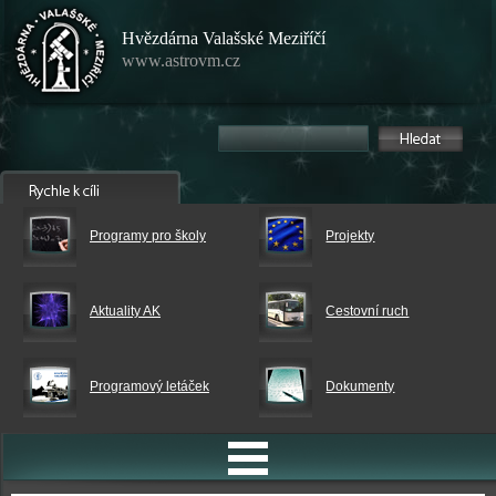
Hvězdárna Valašské Meziříčí
www.astrovm.cz
Programy pro školy
Projekty
Aktuality AK
Cestovní ruch
Programový letáček
Dokumenty