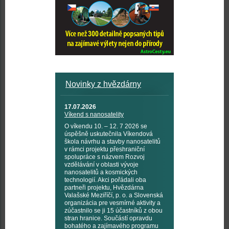
Novinky z hvězdárny
17.07.2026
Víkend s nanosatelity
O víkendu 10. – 12. 7 2026 se
úspěšně uskutečnila Víkendová
škola návrhu a stavby nanosatelitů
v rámci projektu přeshraniční
spolupráce s názvem Rozvoj
vzdělávání v oblasti vývoje
nanosatelitů a kosmických
technologií. Akci pořádali oba
partneři projektu, Hvězdárna
Valašské Meziříčí, p. o. a Slovenská
organizácia pre vesmírné aktivity a
zúčastnilo se ji 15 účastníků z obou
stran hranice. Součástí opravdu
bohatého a zajímavého programu