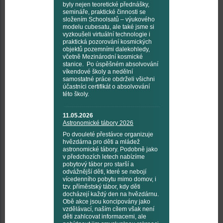
byly nejen teoretické přednášky,
semináře, praktické činnosti se
složením Schoolsatů – výukového
modelu cubesatu, ale také jsme si
vyzkoušeli virtuální technologie i
praktická pozorování kosmických
objektů pozemními dalekohledy,
včetně Mezinárodní kosmické
stanice. Po úspěšném absolvování
víkendové školy a nedělní
samostatné práce obdrželi všichni
účastníci certifikát o absolvování
této školy.
11.05.2026
Astronomické tábory 2026
Po dvouleté přestávce organizuje
hvězdárna pro děti a mládež
astronomické tábory. Podobně jako
v předchozích letech nabízíme
pobytový tábor pro starší a
odvážnější děti, které se nebojí
vícedenního pobytu mimo domov, i
tzv. příměstský tábor, kdy děti
docházejí každý den na hvězdárnu.
Obě akce jsou koncipovány jako
vzdělávací, naším cílem však není
děti zahlcovat informacemi, ale