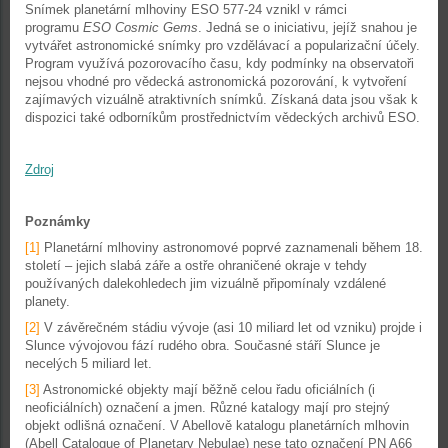
Snímek planetární mlhoviny ESO 577-24 vznikl v rámci
programu
ESO Cosmic Gems
. Jedná se o iniciativu, jejíž snahou je
vytvářet astronomické snímky pro vzdělávací a popularizační účely.
Program využívá pozorovacího času, kdy podmínky na observatoři
nejsou vhodné pro vědecká astronomická pozorování, k vytvoření
zajímavých vizuálně atraktivních snímků. Získaná data jsou však k
dispozici také odborníkům prostřednictvím vědeckých archivů ESO.
Zdroj
Poznámky
[1]
Planetární mlhoviny astronomové poprvé zaznamenali během 18.
století – jejich slabá záře a ostře ohraničené okraje v tehdy
používaných dalekohledech jim vizuálně připomínaly vzdálené
planety.
[2]
V závěrečném stádiu vývoje (asi 10 miliard let od vzniku) projde i
Slunce vývojovou fází rudého obra. Současné stáří Slunce je
necelých 5 miliard let.
[3]
Astronomické objekty mají běžně celou řadu oficiálních (i
neoficiálních) označení a jmen. Různé katalogy mají pro stejný
objekt odlišná označení. V Abellově katalogu planetárních mlhovin
(Abell Catalogue of Planetary Nebulae) nese tato označení PN A66