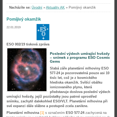
Nacházíte se:
Úvodní
»
Aktuality AK
»
Pomíjivý okamžik
Pomíjivý okamžik
22.01.2019
ESO 002/19 tisková zpráva
Poslední výdech umírající hvězdy
– snímek z programu ESO Cosmic
Gems
Slabá záře planetární mlhoviny ESO
577-24 je pozorovatelná pouze asi 10
tisíc let, což je z kosmického
hlediska okamžik. Svítící obálku
ionizovaného plynu, která
představuje doslova poslední výdech
umírající hvězdy, jejíž pozůstatky jsou patrné uprostřed
snímku, zachytil dalekohled ESO/VLT. Planetární mlhovina při
své expanzi dále slábne a postupně zcela zanikne.
Planetární mlhovina
[1]
s označením
ESO 577-24
zachycená na