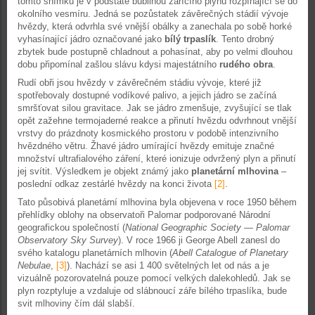
tomto snímku je v podstatě bublinou zářícího plynu rozpínající se do
okolního vesmíru. Jedná se pozůstatek závěrečných stádií vývoje
hvězdy, která odvrhla své vnější obálky a zanechala po sobě horké
vyhasínající jádro označované jako
bílý trpaslík
. Tento drobný
zbytek bude postupně chladnout a pohasínat, aby po velmi dlouhou
dobu připomínal zašlou slávu kdysi majestátního
rudého obra
.
Rudí obři jsou hvězdy v závěrečném stádiu vývoje, které již
spotřebovaly dostupné vodíkové palivo, a jejich jádro se začíná
smršťovat silou gravitace. Jak se jádro zmenšuje, zvyšující se tlak
opět zažehne termojaderné reakce a přinutí hvězdu odvrhnout vnější
vrstvy do prázdnoty kosmického prostoru v podobě intenzivního
hvězdného větru. Žhavé jádro umírající hvězdy emituje značné
množství ultrafialového záření, které ionizuje odvržený plyn a přinutí
jej svítit. Výsledkem je objekt známý jako
planetární mlhovina
–
poslední odkaz zestárlé hvězdy na konci života
[2]
.
Tato působivá planetární mlhovina byla objevena v roce 1950 během
přehlídky oblohy na observatoři Palomar podporované Národní
geografickou společností (
National Geographic Society — Palomar
Observatory Sky Survey
). V roce 1966 ji George Abell zanesl do
svého katalogu planetárních mlhovin (
Abell Catalogue of Planetary
Nebulae
,
[3]
). Nachází se asi 1 400 světelných let od nás a je
vizuálně pozorovatelná pouze pomocí velkých dalekohledů. Jak se
plyn rozptyluje a vzdaluje od slábnoucí záře bílého trpaslíka, bude
svit mlhoviny čím dál slabší.