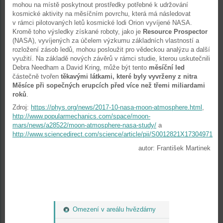
mohou na místě poskytnout prostředky potřebné k udržování
kosmické aktivity na měsíčním povrchu, která má následovat
v rámci pilotovaných letů kosmické lodi Orion vyvíjené NASA.
Kromě toho výsledky získané roboty, jako je
Resource Prospector
(NASA), vyvíjených za účelem výzkumu základních vlastností a
rozložení zásob ledů, mohou posloužit pro vědeckou analýzu a další
využití. Na základě nových závěrů v rámci studie, kterou uskutečnili
Debra Needham a David Kring, může být tento
měsíční led
částečně tvořen
těkavými látkami, které byly vyvrženy z nitra
Měsíce při sopečných erupcích před více než třemi miliardami
roků
.
Zdroj:
https://phys.org/news/2017-10-nasa-moon-atmosphere.html
,
http://www.popularmechanics.com/space/moon-
mars/news/a28522/moon-atmosphere-nasa-study/
a
http://www.sciencedirect.com/science/article/pii/S0012821X17304971
autor: František Martinek
Omezení v areálu hvězdárny