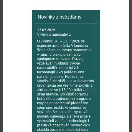
Novinky z hvězdárny
17.07.2026
Víkend s nanosatelity
O víkendu 10. – 12. 7 2026 se
úspěšně uskutečnila Víkendová
škola návrhu a stavby nanosatelitů
v rámci projektu přeshraniční
spolupráce s názvem Rozvoj
vzdělávání v oblasti vývoje
nanosatelitů a kosmických
technologií. Akci pořádali oba
partneři projektu, Hvězdárna
Valašské Meziříčí, p. o. a Slovenská
organizácia pre vesmírné aktivity a
zúčastnilo se ji 15 účastníků z obou
stran hranice. Součástí opravdu
bohatého a zajímavého programu
byly nejen teoretické přednášky,
semináře, praktické činnosti se
složením Schoolsatů – výukového
modelu cubesatu, ale také jsme si
vyzkoušeli virtuální technologie i
praktická pozorování kosmických
objektů pozemními dalekohledy,