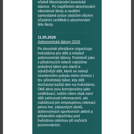
včetně Mezinárodní kosmické
stanice. Po úspěšném absolvování
víkendové školy a nedělní
samostatné práce obdrželi všichni
účastníci certifikát o absolvování
této školy.
11.05.2026
Astronomické tábory 2026
Po dvouleté přestávce organizuje
hvězdárna pro děti a mládež
astronomické tábory. Podobně jako
v předchozích letech nabízíme
pobytový tábor pro starší a
odvážnější děti, které se nebojí
vícedenního pobytu mimo domov, i
tzv. příměstský tábor, kdy děti
docházejí každý den na hvězdárnu.
Obě akce jsou koncipovány jako
vzdělávací, naším cílem však není
děti zahlcovat informacemi, ale
nabídnout jim smysluplnou rekreaci
plnou her, zábavných úkolů,
dobrovolných sportovních aktivit a
především odpočinku pod
hvězdnou oblohou při nočních
pozorováních.