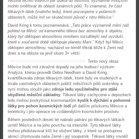
většina těchto vodních par unikla do vesmíru, významné množství
mohlo směřovat do oblasti lunárních pólů. To znamená, že část
těkavých látek (vodního ledu), které pozorujeme v polárních
oblastech, může mít ve skutečnosti původ v nitru Měsíce
.“
David Kring k tomu poznamenává: „
Tato práce významně mění náš
pohled na Měsíc od kamenného tělesa bez atmosféry k objektu,
který byl obklopen atmosférou mnohem rozsáhlejší než ovzduší,
které v současné době obklopuje planetu Mars
.“ Když byl Měsíc
obklopen atmosférou, nacházel se téměř třikrát blíže k Zemi než
dnes a na obloze se jevil skoro 3× větší.
Tento nový obraz
Měsíce bude mít závažné dopady na jeho budoucí výzkum.
Analýza, kterou provedli Debra Needham a David Kring,
kvantifikovala zdroje těkavých látek, které byly ve studených a
trvale zastíněných oblastech poblíž měsíčních pólů uvězněny a
nyní mohou sloužit jako
zdroje ledu využitelného pro stálé
obydlené měsíční základny
. Těkavé látky zachycené v depozitech
ledu mohou poskytnout kosmonautům
kyslík k dýchání a pohonné
látky pro pohon kosmických lodí
při dalším průzkumu Měsíce a
teoreticky i pro operace ve vzdálenějším kosmickém prostoru.
Během posledních deseti let nabralo pátrání po těkavých látkách
uvnitř Měsíce a na jeho povrchu na intenzitě. Tyto těkavé látky
mohou představovat klíč ke složení látky, z které se postupnou
akrecí zformovala naše Země i její souputník. Těkavé látky rovněž