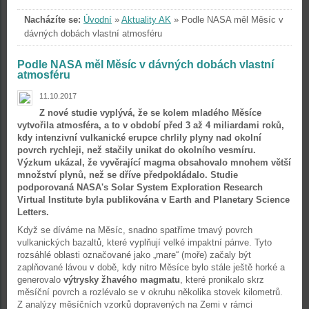
Nacházíte se:
Úvodní
»
Aktuality AK
»
Podle NASA měl Měsíc v
dávných dobách vlastní atmosféru
Podle NASA měl Měsíc v dávných dobách vlastní
atmosféru
11.10.2017
Z nové studie vyplývá, že se kolem mladého Měsíce
vytvořila atmosféra, a to v období před 3 až 4 miliardami roků,
kdy intenzivní vulkanické erupce chrlily plyny nad okolní
povrch rychleji, než stačily unikat do okolního vesmíru.
Výzkum ukázal, že vyvěrající magma obsahovalo mnohem větší
množství plynů, než se dříve předpokládalo. Studie
podporovaná NASA's Solar System Exploration Research
Virtual Institute byla publikována v Earth and Planetary Science
Letters.
Když se díváme na Měsíc, snadno spatříme tmavý povrch
vulkanických bazaltů, které vyplňují velké impaktní pánve. Tyto
rozsáhlé oblasti označované jako „mare“ (moře) začaly být
zaplňované lávou v době, kdy nitro Měsíce bylo stále ještě horké a
generovalo
výtrysky žhavého magmatu
, které pronikalo skrz
měsíční povrch a rozlévalo se v okruhu několika stovek kilometrů.
Z analýzy měsíčních vzorků dopravených na Zemi v rámci