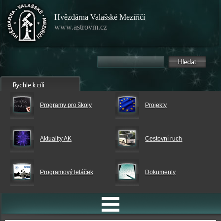
Hvězdárna Valašské Meziříčí
www.astrovm.cz
Programy pro školy
Projekty
Aktuality AK
Cestovní ruch
Programový letáček
Dokumenty