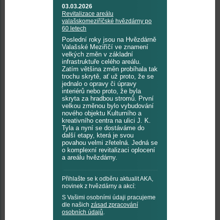
03.03.2026
Revitalizace areálu
valašskomeziříčské hvězdárny po
60 letech
Poslední roky jsou na Hvězdárně
Valašské Meziříčí ve znamení
velkých změn v základní
infrastruktuře celého areálu.
Zatím většina změn probíhala tak
trochu skrytě, ať už proto, že se
jednalo o opravy či úpravy
interiérů nebo proto, že byla
skryta za hradbou stromů. První
velkou změnou bylo vybudování
nového objektu Kulturního a
kreativního centra na ulici J. K.
Tyla a nyní se dostáváme do
další etapy, která je svou
povahou velmi zřetelná. Jedná se
o komplexní revitalizaci oplocení
a areálu hvězdárny.
Přihlašte se k odběru aktualit AKA,
novinek z hvězdárny a akcí:
S Vašimi osobními údaji pracujeme
dle našich
zásad zpracování
osobních údajů
.