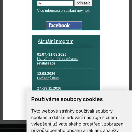
Více informací o zasílání novinek
Aktuální program
01.07.-31.08.2026
Uzavření areálu z důvodu
revitalizace
12.08.2026
Hvězdný duel
27.-29.11.2026
KOSMONAUTIKA, RAKETOVÁ
TECHNIKA A KOSMICKÉ
Používáme soubory cookies
TECHNOLOGIE
Tyto webové stránky používají soubory
cookies a další sledovací nástroje s cílem
vylepšení uživatelského prostředí, zobrazení
přizpůsobeného obsahu a reklam, analýzy