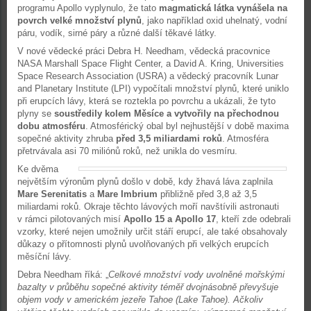
programu Apollo vyplynulo, že tato
magmatická látka vynášela na
povrch velké množství plynů
, jako například oxid uhelnatý, vodní
páru, vodík, sirné páry a různé další těkavé látky.
V nové vědecké práci Debra H. Needham, vědecká pracovnice
NASA Marshall Space Flight Center, a David A. Kring, Universities
Space Research Association (USRA) a vědecký pracovník Lunar
and Planetary Institute (LPI) vypočítali množství plynů, které uniklo
při erupcích lávy, která se roztekla po povrchu a ukázali, že tyto
plyny se
soustředily kolem Měsíce a vytvořily na přechodnou
dobu atmosféru
. Atmosférický obal byl nejhustější v době maxima
sopečné aktivity zhruba
před 3,5 miliardami roků
. Atmosféra
přetrvávala asi 70 miliónů roků, než unikla do vesmíru.
Ke dvěma
největším výronům plynů došlo v době, kdy žhavá láva zaplnila
Mare Serenitatis
a
Mare Imbrium
přibližně před 3,8 až 3,5
miliardami roků. Okraje těchto lávových moří navštívili astronauti
v rámci pilotovaných misí
Apollo 15 a Apollo 17
, kteří zde odebrali
vzorky, které nejen umožnily určit stáří erupcí, ale také obsahovaly
důkazy o přítomnosti plynů uvolňovaných při velkých erupcích
měsíční lávy.
Debra Needham říká: „
Celkové množství vody uvolněné mořskými
bazalty v průběhu sopečné aktivity téměř dvojnásobně převyšuje
objem vody v americkém jezeře Tahoe (Lake Tahoe). Ačkoliv