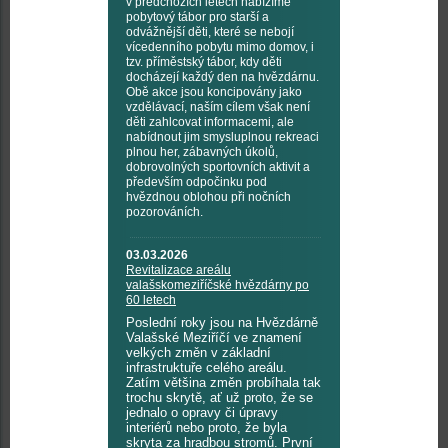
v předchozích letech nabízíme
pobytový tábor pro starší a
odvážnější děti, které se nebojí
vícedenního pobytu mimo domov, i
tzv. příměstský tábor, kdy děti
docházejí každý den na hvězdárnu.
Obě akce jsou koncipovány jako
vzdělávací, naším cílem však není
děti zahlcovat informacemi, ale
nabídnout jim smysluplnou rekreaci
plnou her, zábavných úkolů,
dobrovolných sportovních aktivit a
především odpočinku pod
hvězdnou oblohou při nočních
pozorováních.
03.03.2026
Revitalizace areálu
valašskomeziříčské hvězdárny po
60 letech
Poslední roky jsou na Hvězdárně
Valašské Meziříčí ve znamení
velkých změn v základní
infrastruktuře celého areálu.
Zatím většina změn probíhala tak
trochu skrytě, ať už proto, že se
jednalo o opravy či úpravy
interiérů nebo proto, že byla
skryta za hradbou stromů. První