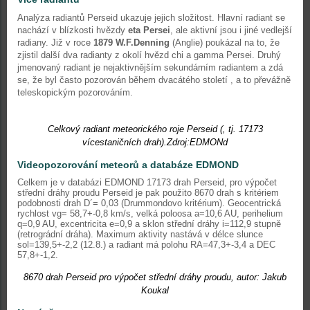
Analýza radiantů Perseid ukazuje jejich složitost. Hlavní radiant se
nachází v blízkosti hvězdy
eta Persei
, ale aktivní jsou i jiné vedlejší
radiany. Již v roce
1879 W.F.Denning
(Anglie) poukázal na to, že
zjistil další dva radianty z okolí hvězd chi a gamma Persei. Druhý
jmenovaný radiant je nejaktivnějším sekundárním radiantem a zdá
se, že byl často pozorován během dvacátého století , a to převážně
teleskopickým pozorováním.
Celkový radiant meteorického roje Perseid (, tj. 17173
vícestaničních drah).Zdroj:EDMONd
Videopozorování meteorů a databáze EDMOND
Celkem je v databázi EDMOND 17173 drah Perseid, pro výpočet
střední dráhy proudu Perseid je pak použito 8670 drah s kritériem
podobnosti drah D´= 0,03 (Drummondovo kritérium). Geocentrická
rychlost vg= 58,7+-0,8 km/s, velká poloosa a=10,6 AU, perihelium
q=0,9 AU, excentricita e=0,9 a sklon střední dráhy i=112,9 stupně
(retrográdní dráha). Maximum aktivity nastává v délce slunce
sol=139,5+-2,2 (12.8.) a radiant má polohu RA=47,3+-3,4 a DEC
57,8+-1,2.
8670 drah Perseid pro výpočet střední dráhy proudu, autor: Jakub
Koukal