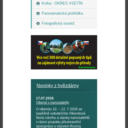
Kniha - OKRES VSETÍN
Panoramatická prohlídka
Fotografická soutež
Novinky z hvězdárny
17.07.2026
Víkend s nanosatelity
O víkendu 10. – 12. 7 2026 se
úspěšně uskutečnila Víkendová
škola návrhu a stavby nanosatelitů
v rámci projektu přeshraniční
spolupráce s názvem Rozvoj