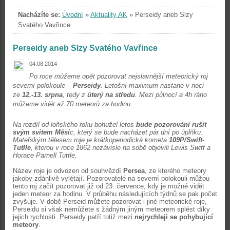
Nacházíte se:
Úvodní
»
Aktuality AK
»
Perseidy aneb Slzy
Svatého Vavřince
Perseidy aneb Slzy Svatého Vavřince
04.08.2014
Po roce můžeme opět pozorovat nejslavnější meteorický roj
severní polokoule –
Perseidy
. Letošní maximum nastane v noci
ze
12.-13. srpna
, tedy z
úterý na střed
u
. Mezi půlnocí a 4h ráno
můžeme vidět až 70 meteorů za hodinu.
Na rozdíl od loňského roku bohužel letos
bude pozorování rušit
svým svitem Měsí
c, který se bude nacházet pár dní po úplňku.
Mateřským tělesem roje je krátkoperiodická kometa
109P/Swift-
Tutlle
, kterou v roce 1862 nezávisle na sobě objevili Lewis Swift a
Horace Parnell Tuttle.
Název roje je odvozen od souhvězdí
Persea
, ze kterého meteory
jakoby zdánlivě vylétají. Pozorovatelé na severní polokouli můžou
tento roj začít pozorovat již od 23. července, kdy je možné vidět
jeden meteor za hodinu. V průběhu následujících týdnů se pak počet
zvyšuje. V době Perseid můžete pozorovat i jiné meteorické roje,
Perseidu si však nemůžete s žádným jiným meteorem splést díky
jejich rychlosti. Perseidy patří totiž mezi
nejrychleji se pohybující
meteory
.