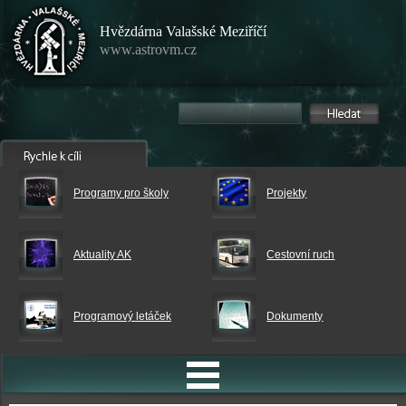
Hvězdárna Valašské Meziříčí
www.astrovm.cz
Programy pro školy
Projekty
Aktuality AK
Cestovní ruch
Programový letáček
Dokumenty