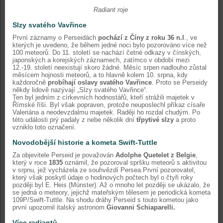
Radiant roje
Slzy svatého Vavřince
První záznamy o Perseidách
pochází z Číny z roku 36 n.l
., ve
kterých je uvedeno, že během jedné noci bylo pozorováno více než
100 meteorů. Do 11. století se nachází četné odkazy v čínských,
japonských a korejských záznamech, zatímco v období mezi
12.-19. století neexistují skoro žádné. Měsíc srpen nadlouho zůstal
měsícem hojnosti meteorů, a to hlavně kolem 10. srpna, kdy
každoročně
probíhají oslavy svatého Vavřince
. Proto se Perseidy
někdy lidově nazývají „Slzy svatého Vavřince“.
Ten byl jedním z církevních hodnostářů, kteří strážili majetek v
Římské říši. Byl však popraven, protože neuposlechl příkaz císaře
Valeriána a neodevzdalmu majetek. Raději ho rozdal chudým. Po
této události prý padaly z nebe několik dní
třpytivé slzy
a proto
vzniklo toto označení.
Novodobější historie a kometa Swift-Tuttle
Za objevitele Perseid je považován
Adolphe Quetelet z Belgie
,
který v roce
1835
oznámil, že pozoroval spršku meteorů s aktivitou
v srpnu, jež vycházela ze souhvězdí Persea.První pozorovatel,
který však poskytl údaje o hodinových počtech byl o čtyři roky
později byl E. Heis (Münster). Až o mnoho let později se ukázalo, že
se jedná o meteory, jejichž mateřským tělesem je periodická kometa
109P/Swift-Tuttle. Na shodu dráhy Perseid s touto kometou jako
první upozornil italský astronom
Giovanni Schiaparelli.
Více radiantů