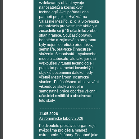
vzdělávání v oblasti vývoje
nanosatelitů a kosmických
technologií. Akci pořádali oba
partneři projektu, Hvězdárna
Valašské Meziříčí, p. o. a Slovenská
organizácia pre vesmírné aktivity a
zúčastnilo se ji 15 účastníků z obou
stran hranice. Součástí opravdu
bohatého a zajímavého programu
byly nejen teoretické přednášky,
semináře, praktické činnosti se
složením Schoolsatů – výukového
modelu cubesatu, ale také jsme si
vyzkoušeli virtuální technologie i
praktická pozorování kosmických
objektů pozemními dalekohledy,
včetně Mezinárodní kosmické
stanice. Po úspěšném absolvování
víkendové školy a nedělní
samostatné práce obdrželi všichni
účastníci certifikát o absolvování
této školy.
11.05.2026
Astronomické tábory 2026
Po dvouleté přestávce organizuje
hvězdárna pro děti a mládež
astronomické tábory. Podobně jako