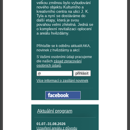
velkou změnou bylo vybudování
nového objektu Kulturního a
kreativního centra na ulici J. K.
Tyla a nyní se dostáváme do
další etapy, která je svou
povahou velmi zřetelná. Jedná se
o komplexní revitalizaci oplocení
a areálu hvězdárny.
Přihlašte se k odběru aktualit AKA,
novinek z hvězdárny a akcí:
S Vašimi osobními údaji pracujeme
dle našich
zásad zpracování
osobních údajů
.
Více informací o zasílání novinek
Aktuální program
01.07.-31.08.2026
Uzavření areálu z důvodu