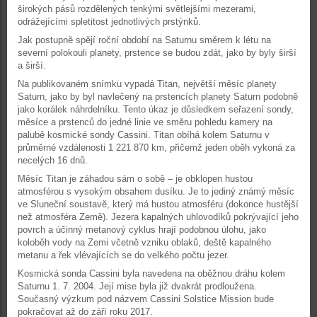
širokých pásů rozdělených tenkými světlejšími mezerami,
odrážejícími spletitost jednotlivých prstýnků.
Jak postupně spějí roční období na Saturnu směrem k létu na
severní polokouli planety, prstence se budou zdát, jako by byly širší
a širší.
Na publikovaném snímku vypadá Titan, největší měsíc planety
Saturn, jako by byl navlečený na prstencích planety Saturn podobně
jako korálek náhrdelníku. Tento úkaz je důsledkem seřazení sondy,
měsíce a prstenců do jedné linie ve směru pohledu kamery na
palubě kosmické sondy Cassini. Titan obíhá kolem Saturnu v
průměrné vzdálenosti 1 221 870 km, přičemž jeden oběh vykoná za
necelých 16 dnů.
Měsíc Titan je záhadou sám o sobě – je obklopen hustou
atmosférou s vysokým obsahem dusíku. Je to jediný známý měsíc
ve Sluneční soustavě, který má hustou atmosféru (dokonce hustější
než atmosféra Země). Jezera kapalných uhlovodíků pokrývající jeho
povrch a účinný metanový cyklus hrají podobnou úlohu, jako
koloběh vody na Zemi včetně vzniku oblaků, deště kapalného
metanu a řek vlévajících se do velkého počtu jezer.
Kosmická sonda Cassini byla navedena na oběžnou dráhu kolem
Saturnu 1. 7. 2004. Její mise byla již dvakrát prodloužena.
Současný výzkum pod názvem Cassini Solstice Mission bude
pokračovat až do září roku 2017.