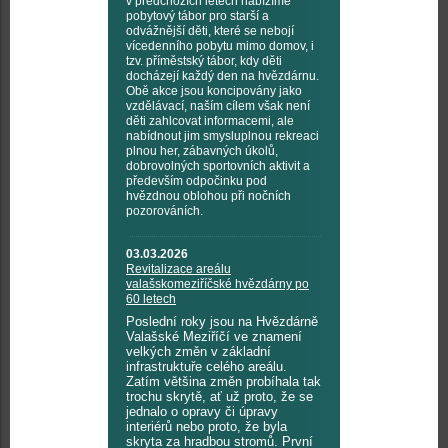
v předchozích letech nabízíme
pobytový tábor pro starší a
odvážnější děti, které se nebojí
vícedenního pobytu mimo domov, i
tzv. příměstský tábor, kdy děti
docházejí každý den na hvězdárnu.
Obě akce jsou koncipovány jako
vzdělávací, naším cílem však není
děti zahlcovat informacemi, ale
nabídnout jim smysluplnou rekreaci
plnou her, zábavných úkolů,
dobrovolných sportovních aktivit a
především odpočinku pod
hvězdnou oblohou při nočních
pozorováních.
03.03.2026
Revitalizace areálu
valašskomeziříčské hvězdárny po
60 letech
Poslední roky jsou na Hvězdárně
Valašské Meziříčí ve znamení
velkých změn v základní
infrastruktuře celého areálu.
Zatím většina změn probíhala tak
trochu skrytě, ať už proto, že se
jednalo o opravy či úpravy
interiérů nebo proto, že byla
skryta za hradbou stromů. První