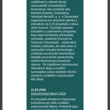
vzdělávání v oblasti vývoje
nanosatelitů a kosmických
technologií. Akci pořádali oba
partneři projektu, Hvězdárna
Valašské Meziříčí, p. o. a Slovenská
organizácia pre vesmírné aktivity a
zúčastnilo se ji 15 účastníků z obou
stran hranice. Součástí opravdu
bohatého a zajímavého programu
byly nejen teoretické přednášky,
semináře, praktické činnosti se
složením Schoolsatů – výukového
modelu cubesatu, ale také jsme si
vyzkoušeli virtuální technologie i
praktická pozorování kosmických
objektů pozemními dalekohledy,
včetně Mezinárodní kosmické
stanice. Po úspěšném absolvování
víkendové školy a nedělní
samostatné práce obdrželi všichni
účastníci certifikát o absolvování
této školy.
11.05.2026
Astronomické tábory 2026
Po dvouleté přestávce organizuje
hvězdárna pro děti a mládež
astronomické tábory. Podobně jako