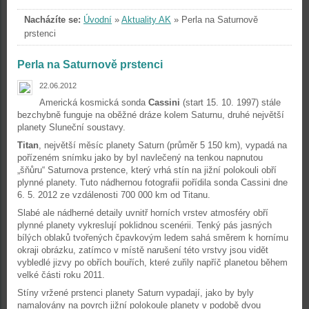
Nacházíte se:
Úvodní
»
Aktuality AK
»
Perla na Saturnově
prstenci
Perla na Saturnově prstenci
22.06.2012
Americká kosmická sonda
Cassini
(start 15. 10. 1997) stále
bezchybně funguje na oběžné dráze kolem Saturnu, druhé největší
planety Sluneční soustavy.
Titan
, největší měsíc planety Saturn (průměr 5 150 km), vypadá na
pořízeném snímku jako by byl navlečený na tenkou napnutou
„šňůru“ Saturnova prstence, který vrhá stín na jižní polokouli obří
plynné planety. Tuto nádhernou fotografii pořídila sonda Cassini dne
6. 5. 2012 ze vzdálenosti 700 000 km od Titanu.
Slabé ale nádherné detaily uvnitř horních vrstev atmosféry obří
plynné planety vykreslují poklidnou scenérii. Tenký pás jasných
bílých oblaků tvořených čpavkovým ledem sahá směrem k hornímu
okraji obrázku, zatímco v místě narušení této vrstvy jsou vidět
vybledlé jizvy po obřích bouřích, které zuřily napříč planetou během
velké části roku 2011.
Stíny vržené prstenci planety Saturn vypadají, jako by byly
namalovány na povrch jižní polokoule planety v podobě dvou