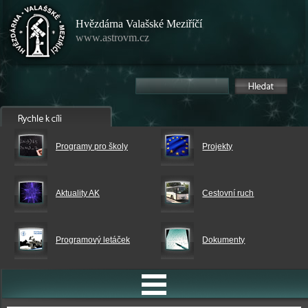
Hvězdárna Valašské Meziříčí
www.astrovm.cz
Programy pro školy
Projekty
Aktuality AK
Cestovní ruch
Programový letáček
Dokumenty