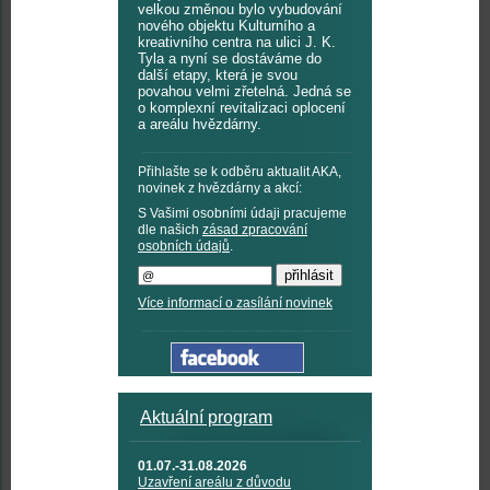
velkou změnou bylo vybudování
nového objektu Kulturního a
kreativního centra na ulici J. K.
Tyla a nyní se dostáváme do
další etapy, která je svou
povahou velmi zřetelná. Jedná se
o komplexní revitalizaci oplocení
a areálu hvězdárny.
Přihlašte se k odběru aktualit AKA,
novinek z hvězdárny a akcí:
S Vašimi osobními údaji pracujeme
dle našich
zásad zpracování
osobních údajů
.
Více informací o zasílání novinek
Aktuální program
01.07.-31.08.2026
Uzavření areálu z důvodu