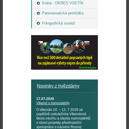
Kniha - OKRES VSETÍN
Panoramatická prohlídka
Fotografická soutež
Novinky z hvězdárny
17.07.2026
Víkend s nanosatelity
O víkendu 10. – 12. 7 2026 se
úspěšně uskutečnila Víkendová
škola návrhu a stavby nanosatelitů
v rámci projektu přeshraniční
spolupráce s názvem Rozvoj