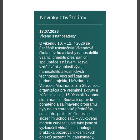
Novinky z hvězdárny
17.07.2026
Víkend s nanosatelity
O víkendu 10. – 12. 7 2026 se
úspěšně uskutečnila Víkendová
škola návrhu a stavby nanosatelitů
v rámci projektu přeshraniční
spolupráce s názvem Rozvoj
vzdělávání v oblasti vývoje
nanosatelitů a kosmických
technologií. Akci pořádali oba
partneři projektu, Hvězdárna
Valašské Meziříčí, p. o. a Slovenská
organizácia pre vesmírné aktivity a
zúčastnilo se ji 15 účastníků z obou
stran hranice. Součástí opravdu
bohatého a zajímavého programu
byly nejen teoretické přednášky,
semináře, praktické činnosti se
složením Schoolsatů – výukového
modelu cubesatu, ale také jsme si
vyzkoušeli virtuální technologie i
praktická pozorování kosmických
objektů pozemními dalekohledy,