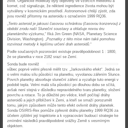
život. Organické molekuly byly objeveny ve vzorcích meteoritů a
komet, což signalizuje, že některé ingredience života mohou být
vytvářeny v kosmickém prostředí. Astronomové chtějí zjistit, zda
jsou rovněž přítomny na asteroidu s označením 1999 RQ36.
„
Tento asteroid je jakousi časovou schránkou (časovou konzervou) z
období zrodu naší Sluneční soustavy a ohlašuje novou éru
planetárního výzkumu
,“ říká Jim Green (NASA, Planetary Science
Division, Washington). „
Poznatky z této mise nám také pomohou
rozvinout metody k lepšímu určení drah asteroidů
.“
Podle současných pozorování existuje pravděpodobnost 1 : 1800,
že se planetka v roce 2182 srazí se Zemí.
Sonda bude rovněž
vůbec poprvé velmi přesně měřit tzv. „Jarkovského efekt“. Jedná se
o velmi malou sílu působící na planetku, vyvolanou zářením Slunce.
Povrch planetky absorbuje sluneční záření a vyzařuje tuto energii v
podobě tepla. Velmi malá síla působící po dlouhou dobu se sčítá,
avšak není stejná v důsledku nepravidelného tvaru planetky, složení
povrchu a rotace. To je důležité pro vědce, kteří počítají dráhy
asteroidů a jejich přiblížení k Zemi, a kteří se smaží porozumět
tomu, jakým způsobem může tento efekt ovlivnit dráhy planetek.
Sonda OSIRIS-Rex pomůže zpřesnit dráhu planetky 1999 RQ36 za
účelem zjištění její trajektorie a k vypracování budoucí strategie ke
zmírnění následků pravděpodobné srážky Země s vesmírným
objektem.