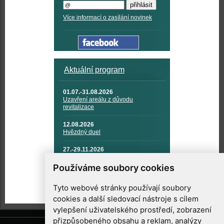
Více informací o zasílání novinek
Aktuální program
01.07.-31.08.2026
Uzavření areálu z důvodu
revitalizace
12.08.2026
Hvězdný duel
27.-29.11.2026
KOSMONAUTIKA, RAKETOVÁ
TECHNIKA A KOSMICKÉ
Používáme soubory cookies
TECHNOLOGIE
Tyto webové stránky používají soubory
cookies a další sledovací nástroje s cílem
vylepšení uživatelského prostředí, zobrazení
přizpůsobeného obsahu a reklam, analýzy