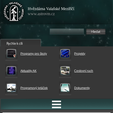
Hvězdárna Valašské Meziříčí
www.astrovm.cz
Programy pro školy
Projekty
Aktuality AK
Cestovní ruch
Programový letáček
Dokumenty