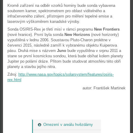
Kromě zařízení na odběr vzorků horniny bude sonda vybavena
souborem kamer, spektrometrem pro oblast viditelného a
infračerveného záření, přístrojem pro měření tepelné emise a
laserovým výškoměrem kanadské výroby.
Sonda OSIRIS-Rex je třetí misí v rámci programu
New Frontiers
(nové hranice). První byla sonda
New Horizons
(nové horizonty)
vypuštěná v lednu 2006. Soustavou Pluto-Charon prolétne v
červenci 2015, následně zamíří k vybranému objektu Kuiperova
pásu. Druhá mise s názvem
Juno
bude vypuštěna v srpnu 2011 a
stane se první kosmickou sondou, která bude obíhat kolem planety
Jupiter po polární dráze. Přitom bude studovat atmosféru této obří
planety a stavbu jejího nitra.
Zdroj:
http://www.nasa.gov/topics/solarsystem/features/osiris-
rex.html
autor: František Martinek
Omezení v areálu hvězdárny