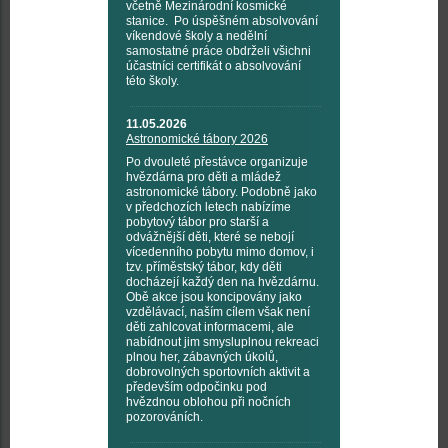
včetně Mezinárodní kosmické
stanice. Po úspěšném absolvování
víkendové školy a nedělní
samostatné práce obdrželi všichni
účastníci certifikát o absolvování
této školy.
11.05.2026
Astronomické tábory 2026
Po dvouleté přestávce organizuje
hvězdárna pro děti a mládež
astronomické tábory. Podobně jako
v předchozích letech nabízíme
pobytový tábor pro starší a
odvážnější děti, které se nebojí
vícedenního pobytu mimo domov, i
tzv. příměstský tábor, kdy děti
docházejí každý den na hvězdárnu.
Obě akce jsou koncipovány jako
vzdělávací, naším cílem však není
děti zahlcovat informacemi, ale
nabídnout jim smysluplnou rekreaci
plnou her, zábavných úkolů,
dobrovolných sportovních aktivit a
především odpočinku pod
hvězdnou oblohou při nočních
pozorováních.