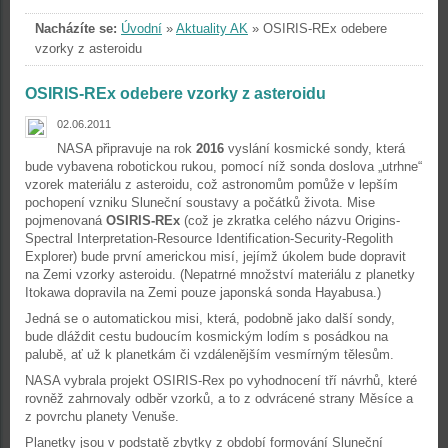
Nacházíte se:
Úvodní
»
Aktuality AK
»
OSIRIS-REx odebere
vzorky z asteroidu
OSIRIS-REx odebere vzorky z asteroidu
02.06.2011
NASA připravuje na rok
2016
vyslání kosmické sondy, která
bude vybavena robotickou rukou, pomocí níž sonda doslova „utrhne“
vzorek materiálu z asteroidu, což astronomům pomůže v lepším
pochopení vzniku Sluneční soustavy a počátků života. Mise
pojmenovaná
OSIRIS-REx
(což je zkratka celého názvu Origins-
Spectral Interpretation-Resource Identification-Security-Regolith
Explorer) bude první americkou misí, jejímž úkolem bude dopravit
na Zemi vzorky asteroidu. (Nepatrné množství materiálu z planetky
Itokawa dopravila na Zemi pouze japonská sonda Hayabusa.)
Jedná se o automatickou misi, která, podobně jako další sondy,
bude dláždit cestu budoucím kosmickým lodím s posádkou na
palubě, ať už k planetkám či vzdálenějším vesmírným tělesům.
NASA vybrala projekt OSIRIS-Rex po vyhodnocení tří návrhů, které
rovněž zahrnovaly odběr vzorků, a to z odvrácené strany Měsíce a
z povrchu planety Venuše.
Planetky jsou v podstatě zbytky z období formování Sluneční