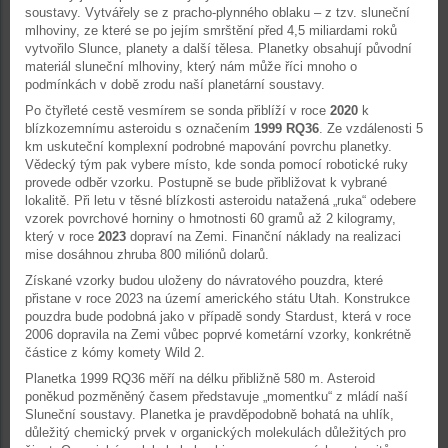
soustavy. Vytvářely se z pracho-plynného oblaku – z tzv. sluneční
mlhoviny, ze které se po jejím smrštění před 4,5 miliardami roků
vytvořilo Slunce, planety a další tělesa. Planetky obsahují původní
materiál sluneční mlhoviny, který nám může říci mnoho o
podmínkách v době zrodu naší planetární soustavy.
Po čtyřleté cestě vesmírem se sonda přiblíží v roce
2020
k
blízkozemnímu asteroidu s označením
1999 RQ36
. Ze vzdálenosti 5
km uskuteční komplexní podrobné mapování povrchu planetky.
Vědecký tým pak vybere místo, kde sonda pomocí robotické ruky
provede odběr vzorku. Postupně se bude přibližovat k vybrané
lokalitě. Při letu v těsné blízkosti asteroidu natažená „ruka“ odebere
vzorek povrchové horniny o hmotnosti 60 gramů až 2 kilogramy,
který v roce
2023
dopraví na Zemi. Finanční náklady na realizaci
mise dosáhnou zhruba 800 miliónů dolarů.
Získané vzorky budou uloženy do návratového pouzdra, které
přistane v roce 2023 na území amerického státu Utah. Konstrukce
pouzdra bude podobná jako v případě sondy Stardust, která v roce
2006 dopravila na Zemi vůbec poprvé kometární vzorky, konkrétně
částice z kómy komety Wild 2.
Planetka 1999 RQ36 měří na délku přibližně 580 m. Asteroid
poněkud pozměněný časem představuje „momentku“ z mládí naší
Sluneční soustavy. Planetka je pravděpodobně bohatá na uhlík,
důležitý chemický prvek v organických molekulách důležitých pro