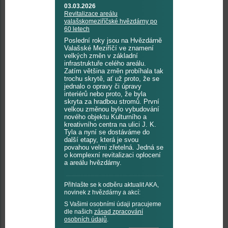
03.03.2026
Revitalizace areálu
valašskomeziříčské hvězdárny po
60 letech
Poslední roky jsou na Hvězdárně
Valašské Meziříčí ve znamení
velkých změn v základní
infrastruktuře celého areálu.
Zatím většina změn probíhala tak
trochu skrytě, ať už proto, že se
jednalo o opravy či úpravy
interiérů nebo proto, že byla
skryta za hradbou stromů. První
velkou změnou bylo vybudování
nového objektu Kulturního a
kreativního centra na ulici J. K.
Tyla a nyní se dostáváme do
další etapy, která je svou
povahou velmi zřetelná. Jedná se
o komplexní revitalizaci oplocení
a areálu hvězdárny.
Přihlašte se k odběru aktualit AKA,
novinek z hvězdárny a akcí:
S Vašimi osobními údaji pracujeme
dle našich
zásad zpracování
osobních údajů
.