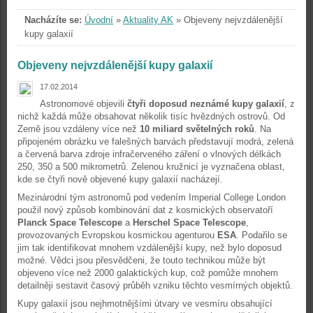
Nacházíte se:
Úvodní
»
Aktuality AK
»
Objeveny nejvzdálenější
kupy galaxií
Objeveny nejvzdálenější kupy galaxií
17.02.2014
Astronomové objevili
čtyři doposud neznámé kupy galaxií
, z
nichž každá může obsahovat několik tisíc hvězdných ostrovů. Od
Země jsou vzdáleny více než
10 miliard světelných roků
. Na
připojeném obrázku ve falešných barvách představují modrá, zelená
a červená barva zdroje infračerveného záření o vlnových délkách
250, 350 a 500 mikrometrů. Zelenou kružnicí je vyznačena oblast,
kde se čtyři nově objevené kupy galaxií nacházejí.
Mezinárodní tým astronomů pod vedením Imperial College London
použil nový způsob kombinování dat z kosmických observatoří
Planck Space Telescope
a
Herschel Space Telescope
,
provozovaných Evropskou kosmickou agenturou
ESA
. Podařilo se
jim tak identifikovat mnohem vzdálenější kupy, než bylo doposud
možné. Vědci jsou přesvědčeni, že touto technikou může být
objeveno více než 2000 galaktických kup, což pomůže mnohem
detailněji sestavit časový průběh vzniku těchto vesmírných objektů.
Kupy galaxií jsou nejhmotnějšími útvary ve vesmíru obsahující