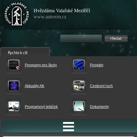
Hvězdárna Valašské Meziříčí
www.astrovm.cz
Programy pro školy
Projekty
Aktuality AK
Cestovní ruch
Programový letáček
Dokumenty