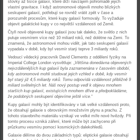
stovky až tisíce galaxií, které drží navzájem pohromadě jejich
vlastní gravitace. I když astronomové objevili mnoho blízkých
seskupení galaxií, potřebují se rovněž vrátit zpět v čase a
porozumět procesům, které kupy galaxií formovaly. To vyžaduje
objevit galaktické kupy v co největší vzdálenosti od Země.
Čtyři nově objevené kupy galaxií jsou tak daleko, že světlo z nich
putuje vesmírem více než 10 miliard roků, než dolétne na Zemi. To
znamená, že astronomové mohou vidět, jak tato seskupení galaxií
vypadala v době, kdy byl vesmír starý teprve 3 miliardy roků.
Vedoucí vědecký pracovník David Clements z oddělení fyziky na
Imperial College London vysvětluje: „
Většina donedávna objevených
nejvzdálenějších kup galaxií byla zaznamenána v časovém období,
kdy astronomové mohli studovat jejich vzhled v době, kdy vesmír
byl starý již 4,5 miliardy roků. Tomu odpovídá vzdálenost přibližně 9
miliard světelných let. Náš nový postup vedl k objevu mnohem
starších kup galaxií, existujících mnohem dříve a předpokládáme,
že podobných seskupení objevíme ještě více
.“
Kupy galaxií mohly být identifikovány v tak velké vzdálenosti proto,
že obsahují galaxie s obrovským množstvím plynu a prachu. Z
tohoto stavebního materiálu vznikají ve velké míře nové hvězdy. Při
tomto procesu vzniká záření, které může být zachyceno při
průzkumu vesmíru pomocí kosmických dalekohledů.
Galaxie dělíme do dvou základních typů: eliptické galaxie obsahují