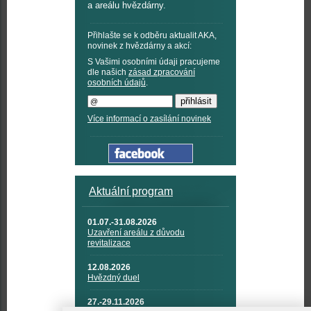
a areálu hvězdárny.
Přihlašte se k odběru aktualit AKA,
novinek z hvězdárny a akcí:
S Vašimi osobními údaji pracujeme
dle našich
zásad zpracování
osobních údajů
.
Více informací o zasílání novinek
Aktuální program
01.07.-31.08.2026
Uzavření areálu z důvodu
revitalizace
12.08.2026
Hvězdný duel
27.-29.11.2026