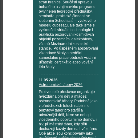
stran hranice. Součástí opravdu
bohatého a zajímavého programu
byly nejen teoretické přednášky,
semináře, praktické činnosti se
složením Schoolsatů – výukového
modelu cubesatu, ale také jsme si
vyzkoušeli virtuální technologie i
praktická pozorování kosmických
objektů pozemními dalekohledy,
včetně Mezinárodní kosmické
stanice. Po úspěšném absolvování
víkendové školy a nedělní
samostatné práce obdrželi všichni
účastníci certifikát o absolvování
této školy.
11.05.2026
Astronomické tábory 2026
Po dvouleté přestávce organizuje
hvězdárna pro děti a mládež
astronomické tábory. Podobně jako
v předchozích letech nabízíme
pobytový tábor pro starší a
odvážnější děti, které se nebojí
vícedenního pobytu mimo domov, i
tzv. příměstský tábor, kdy děti
docházejí každý den na hvězdárnu.
Obě akce jsou koncipovány jako