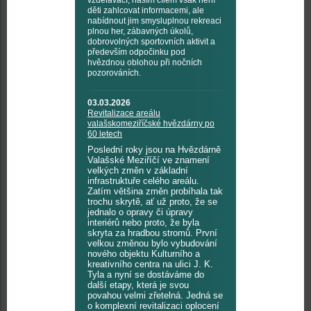
vzdělávací, naším cílem však není
děti zahlcovat informacemi, ale
nabídnout jim smysluplnou rekreaci
plnou her, zábavných úkolů,
dobrovolných sportovních aktivit a
především odpočinku pod
hvězdnou oblohou při nočních
pozorováních.
03.03.2026
Revitalizace areálu
valašskomeziříčské hvězdárny po
60 letech
Poslední roky jsou na Hvězdárně
Valašské Meziříčí ve znamení
velkých změn v základní
infrastruktuře celého areálu.
Zatím většina změn probíhala tak
trochu skrytě, ať už proto, že se
jednalo o opravy či úpravy
interiérů nebo proto, že byla
skryta za hradbou stromů. První
velkou změnou bylo vybudování
nového objektu Kulturního a
kreativního centra na ulici J. K.
Tyla a nyní se dostáváme do
další etapy, která je svou
povahou velmi zřetelná. Jedná se
o komplexní revitalizaci oplocení