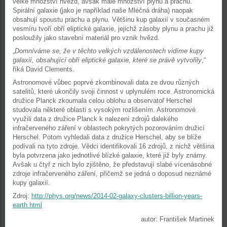
velké množství hvězd, avšak malé množství plynu a prachu.
Spirální galaxie (jako je například naše Mléčná dráha) naopak
obsahují spoustu prachu a plynu. Většinu kup galaxií v současném
vesmíru tvoří obří eliptické galaxie, jejichž zásoby plynu a prachu již
posloužily jako stavební materiál pro vznik hvězd.
„
Domníváme se, že v těchto velkých vzdálenostech vidíme kupy
galaxií, obsahující obří eliptické galaxie, které se právě vytvořily
,“
říká David Clements.
Astronomové vůbec poprvé zkombinovali data ze dvou různých
satelitů, které ukončily svoji činnost v uplynulém roce. Astronomická
družice Planck zkoumala celou oblohu a observatoř Herschel
studovala některé oblasti s vysokým rozlišením. Astronomové
využili data z družice Planck k nalezení zdrojů dalekého
infračerveného záření v oblastech pokrytých pozorováním družicí
Herschel. Potom vyhledali data z družice Herschel, aby se blíže
podívali na tyto zdroje. Vědci identifikovali 16 zdrojů, z nichž většina
byla potvrzena jako jednotlivé blízké galaxie, které již byly známy.
Avšak u čtyř z nich bylo zjištěno, že představují slabé vícenásobné
zdroje infračerveného záření, přičemž se jedná o doposud neznámé
kupy galaxií.
Zdroj:
http://phys.org/news/2014-02-galaxy-clusters-billion-years-
earth.html
autor: František Martinek