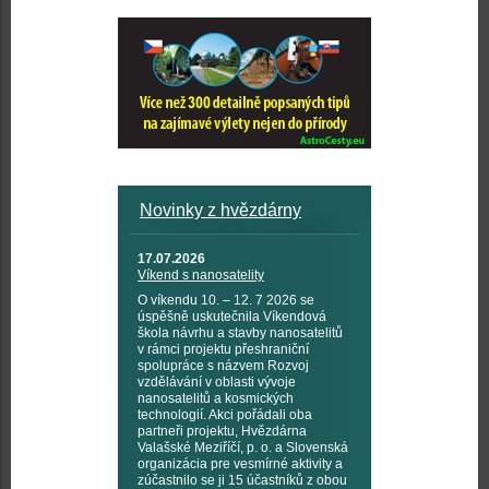
Novinky z hvězdárny
17.07.2026
Víkend s nanosatelity
O víkendu 10. – 12. 7 2026 se
úspěšně uskutečnila Víkendová
škola návrhu a stavby nanosatelitů
v rámci projektu přeshraniční
spolupráce s názvem Rozvoj
vzdělávání v oblasti vývoje
nanosatelitů a kosmických
technologií. Akci pořádali oba
partneři projektu, Hvězdárna
Valašské Meziříčí, p. o. a Slovenská
organizácia pre vesmírné aktivity a
zúčastnilo se ji 15 účastníků z obou