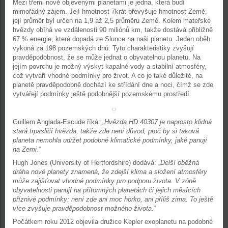
Mezi třemi nově objevenými planetami je jedna, která budí
mimořádný zájem. Její hmotnost 7krát převyšuje hmotnost Země,
její průměr byl určen na 1,9 až 2,5 průměru Země. Kolem mateřské
hvězdy obíhá ve vzdálenosti 90 miliónů km, takže dostává přibližně
67 % energie, které dopadá ze Slunce na naši planetu. Jeden oběh
vykoná za 198 pozemských dnů. Tyto charakteristiky zvyšují
pravděpodobnost, že se může jednat o obyvatelnou planetu. Na
jejím povrchu je možný výskyt kapalné vody a stabilní atmosféry,
což vytváří vhodné podmínky pro život. A co je také důležité, na
planetě pravděpodobně dochází ke střídání dne a noci, čímž se zde
vytvářejí podmínky ještě podobnější pozemskému prostředí.
Guillem Anglada-Escude říká: „
Hvězda HD 40307 je naprosto klidná
stará trpasličí hvězda, takže zde není důvod, proč by si taková
planeta nemohla udržet podobné klimatické podmínky, jaké panují
na Zemi
.“
Hugh Jones (University of Hertfordshire) dodává: „
Delší oběžná
dráha nové planety znamená, že zdejší klima a složení atmosféry
může zajišťovat vhodné podmínky pro podporu života. V zóně
obyvatelnosti panují na přítomných planetách či jejich měsících
příznivé podmínky: není zde ani moc horko, ani příliš zima. To ještě
více zvyšuje pravděpodobnost možného života
.“
Počátkem roku 2012 objevila družice Kepler exoplanetu na podobné