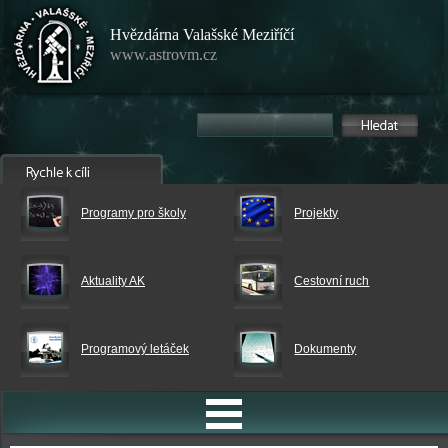
Hvězdárna Valašské Meziříčí
www.astrovm.cz
Programy pro školy
Projekty
Aktuality AK
Cestovní ruch
Programový letáček
Dokumenty