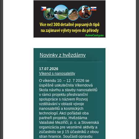
Novinky z hvězdárny
17.07.2026
Víkend s nanosatelity
O víkendu 10. – 12. 7 2026 se
úspěšně uskutečnila Víkendová
škola návrhu a stavby nanosatelitů
v rámci projektu přeshraniční
spolupráce s názvem Rozvoj
vzdělávání v oblasti vývoje
nanosatelitů a kosmických
technologií. Akci pořádali oba
partneři projektu, Hvězdárna
Valašské Meziříčí, p. o. a Slovenská
organizácia pre vesmírné aktivity a
zúčastnilo se ji 15 účastníků z obou
stran hranice. Součástí opravdu