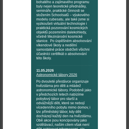
bohatého a zajímavého programu
byly nejen teoretické přednášky,
semináře, praktické činnosti se
složením Schoolsatů – výukového
modelu cubesatu, ale také jsme si
vyzkoušeli virtuální technologie i
praktická pozorování kosmických
objektů pozemními dalekohledy,
včetně Mezinárodní kosmické
stanice. Po úspěšném absolvování
víkendové školy a nedělní
samostatné práce obdrželi všichni
účastníci certifikát o absolvování
této školy.
11.05.2026
Astronomické tábory 2026
Po dvouleté přestávce organizuje
hvězdárna pro děti a mládež
astronomické tábory. Podobně jako
v předchozích letech nabízíme
pobytový tábor pro starší a
odvážnější děti, které se nebojí
vícedenního pobytu mimo domov, i
tzv. příměstský tábor, kdy děti
docházejí každý den na hvězdárnu.
Obě akce jsou koncipovány jako
vzdělávací, naším cílem však není