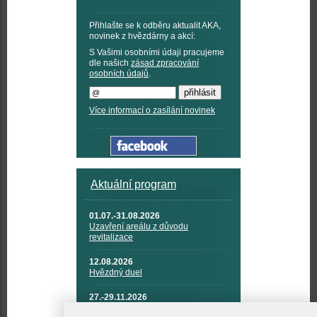
Přihlašte se k odběru aktualit AKA,
novinek z hvězdárny a akcí:
S Vašimi osobními údaji pracujeme
dle našich
zásad zpracování
osobních údajů
.
Více informací o zasílání novinek
Aktuální program
01.07.-31.08.2026
Uzavření areálu z důvodu
revitalizace
12.08.2026
Hvězdný duel
27.-29.11.2026
KOSMONAUTIKA, RAKETOVÁ