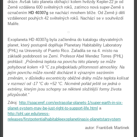
dráze. Avšak tato planeta obíhající kolem hvězdy Kepler-22 je od
Země vzdálena 600 světelných roků, zatímco nová super-Země s
označením
HD 40307g
se nachází mnohem blíže. Od Země ji dělí
vzdálenost pouhých 42 světelných roků. Nachází se v souhvězdí
Maliře.
Exoplaneta HD 40307g byla začleněna do katalogu obyvatelných
planet, který postupně doplňuje Planetary Habitability Laboratory
(PHL) na University of Puerto Rico. Zařadila se na 4. místo na
základě podobnosti se Zemí. Profesor Abel Mendez Torres (PHL)
prohlásil: „
Průměrná teplota na povrchu této planety se může
pohybovat kolem +9 °C za předpokladu přítomnosti atmosféry. Na
jejím povrchu může rovněž docházet k výrazným sezónním
změnám, v důsledku excentricity oběžné dráhy může teplota kolísat
v rozmezí od -17 °C do +52 °C. Nicméně pořád ještě se jedná o
extrémy, kterým jsou schopny se některé složitější formy života
přizpůsobit
.“
Zdroj:
http://spaceref.com/extrasolar-planets-1/super-earth-in-six-
planet-system-may-be-just-right-to-support-life.html
a
http://phl.upr.edu/press-
releases/firstpotentialhabitableexoplanetinasix-planetstarsystem
autor: František Martinek