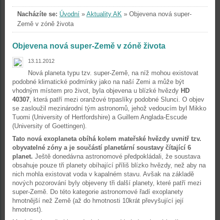
Nacházíte se:
Úvodní
»
Aktuality AK
»
Objevena nová super-
Země v zóně života
Objevena nová super-Země v zóně života
13.11.2012
Nová planeta typu tzv. super-Země, na níž mohou existovat
podobné klimatické podmínky jako na naší Zemi a může být
vhodným místem pro život, byla objevena u blízké hvězdy
HD
40307
, která patří mezi oranžové trpaslíky podobné Slunci. O objev
se zasloužil mezinárodní tým astronomů, jehož vedoucím byl Mikko
Tuomi (University of Hertfordshire) a Guillem Anglada-Escude
(University of Goettingen).
Tato nová exoplaneta obíhá kolem mateřské hvězdy uvnitř tzv.
obyvatelné zóny a je součástí planetární soustavy čítající 6
planet.
Ještě donedávna astronomové předpokládali, že soustava
obsahuje pouze tři planety obíhající příliš blízko hvězdy, než aby na
nich mohla existovat voda v kapalném stavu. Avšak na základě
nových pozorování byly objeveny tři další planety, které patří mezi
super-Země. Do této kategorie astronomové řadí exoplanety
hmotnější než Země (až do hmotnosti 10krát převyšující její
hmotnost).