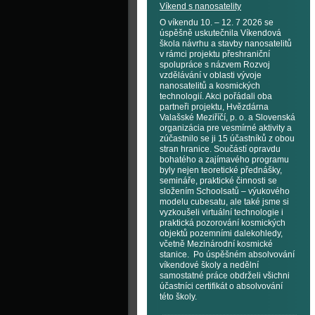
Víkend s nanosatelity
O víkendu 10. – 12. 7 2026 se
úspěšně uskutečnila Víkendová
škola návrhu a stavby nanosatelitů
v rámci projektu přeshraniční
spolupráce s názvem Rozvoj
vzdělávání v oblasti vývoje
nanosatelitů a kosmických
technologií. Akci pořádali oba
partneři projektu, Hvězdárna
Valašské Meziříčí, p. o. a Slovenská
organizácia pre vesmírné aktivity a
zúčastnilo se ji 15 účastníků z obou
stran hranice. Součástí opravdu
bohatého a zajímavého programu
byly nejen teoretické přednášky,
semináře, praktické činnosti se
složením Schoolsatů – výukového
modelu cubesatu, ale také jsme si
vyzkoušeli virtuální technologie i
praktická pozorování kosmických
objektů pozemními dalekohledy,
včetně Mezinárodní kosmické
stanice. Po úspěšném absolvování
víkendové školy a nedělní
samostatné práce obdrželi všichni
účastníci certifikát o absolvování
této školy.