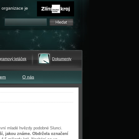
 organizace je
gramový letáček
Dokumenty
tem
O nás
ivní mladé hvězdy podobné Slunci.
ší, jakou známe. Obdržela označení