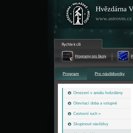
Hvězdárna V
www.astrovm.cz
Programy pro školy
P
Program
Pro návštěvníky
Omezení v areálu hvězdárny
Otevírací doba a vstupné
Cestovní ruch »
Skupinové návštěvy