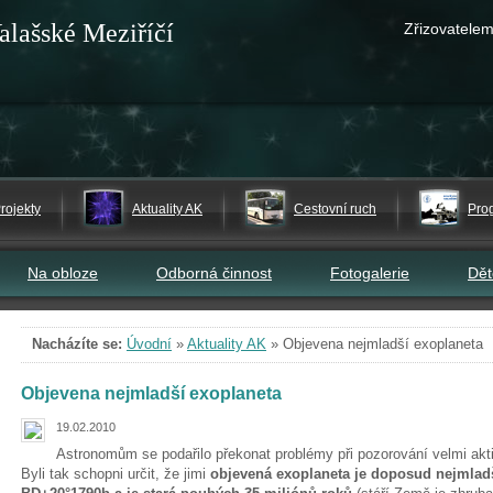
alašské Meziříčí
Zřizovatelem
rojekty
Aktuality AK
Cestovní ruch
Pro
Na obloze
Odborná činnost
Fotogalerie
Dě
Nacházíte se:
Úvodní
»
Aktuality AK
»
Objevena nejmladší exoplaneta
Objevena nejmladší exoplaneta
19.02.2010
Astronomům se podařilo překonat problémy při pozorování velmi akt
Byli tak schopni určit, že jimi
objevená exoplaneta je doposud nejmlad