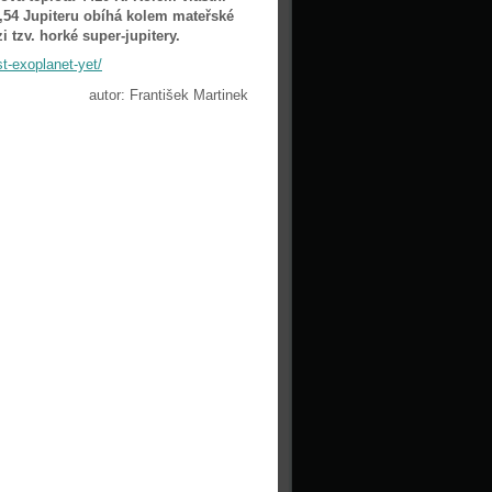
,54 Jupiteru obíhá kolem mateřské
 tzv. horké super-jupitery.
t-exoplanet-yet/
autor: František Martinek