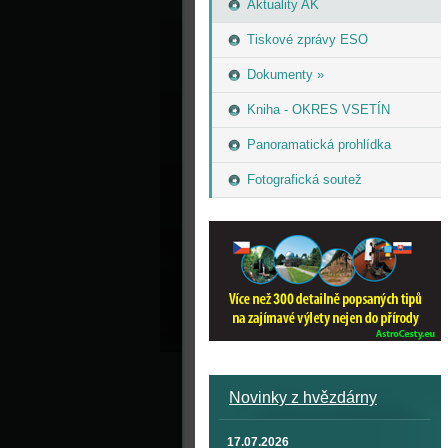
Aktuality AK
Tiskové zprávy ESO
Dokumenty »
Kniha - OKRES VSETÍN
Panoramatická prohlídka
Fotografická soutež
Novinky z hvězdárny
17.07.2026