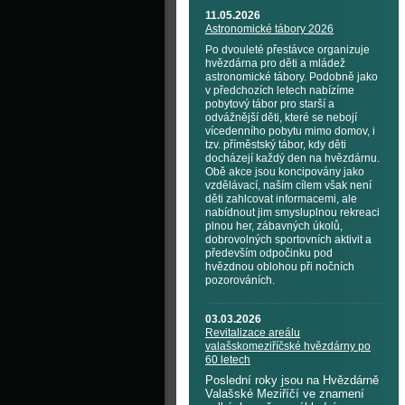
11.05.2026
Astronomické tábory 2026
Po dvouleté přestávce organizuje
hvězdárna pro děti a mládež
astronomické tábory. Podobně jako
v předchozích letech nabízíme
pobytový tábor pro starší a
odvážnější děti, které se nebojí
vícedenního pobytu mimo domov, i
tzv. příměstský tábor, kdy děti
docházejí každý den na hvězdárnu.
Obě akce jsou koncipovány jako
vzdělávací, naším cílem však není
děti zahlcovat informacemi, ale
nabídnout jim smysluplnou rekreaci
plnou her, zábavných úkolů,
dobrovolných sportovních aktivit a
především odpočinku pod
hvězdnou oblohou při nočních
pozorováních.
03.03.2026
Revitalizace areálu
valašskomeziříčské hvězdárny po
60 letech
Poslední roky jsou na Hvězdárně
Valašské Meziříčí ve znamení