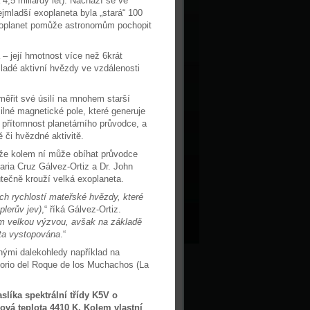
 4,5 miliardy let). Nachází se ve
jmladší exoplaneta byla „stará“ 100
xoplanet pomůže astronomům pochopit
– její hmotnost více než 6krát
ladé aktivní hvězdy ve vzdálenosti
měřit své úsilí na mnohem starší
ilné magnetické pole, které generuje
t“ přítomnost planetárního průvodce, a
 či hvězdné aktivitě.
 že kolem ní může obíhat průvodce
aria Cruz Gálvez-Ortiz a Dr. John
utečně krouží velká exoplaneta.
ch rychlostí mateřské hvězdy, které
lerův jev)
,“ říká Gálvez-Ortiz.
m velkou výzvou, avšak na základě
eta vystopována
.“
nými dalekohledy například na
torio del Roque de los Muchachos (La
líka spektrální třídy K5V o
ová teplota 4410 K. Kolem vlastní