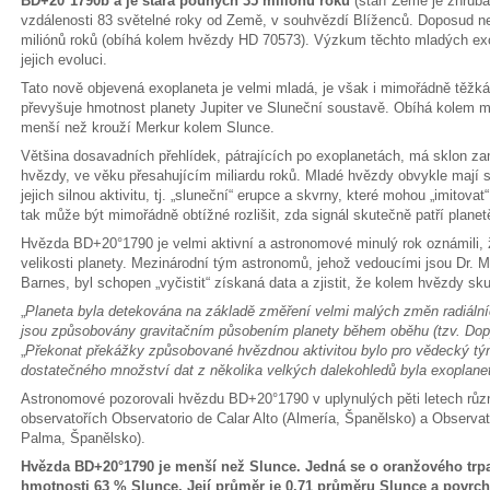
BD+20°1790b a je stará pouhých 35 miliónů roků
(stáří Země je zhruba
vzdálenosti 83 světelné roky od Země, v souhvězdí Blíženců. Doposud ne
miliónů roků (obíhá kolem hvězdy HD 70573). Výzkum těchto mladých e
jejich evoluci.
Tato nově objevená exoplaneta je velmi mladá, je však i mimořádně těžká 
převyšuje hmotnost planety Jupiter ve Sluneční soustavě. Obíhá kolem m
menší než krouží Merkur kolem Slunce.
Většina dosavadních přehlídek, pátrajících po exoplanetách, má sklon za
hvězdy, ve věku přesahujícím miliardu roků. Mladé hvězdy obvykle mají s
jejich silnou aktivitu, tj. „sluneční“ erupce a skvrny, které mohou „imitova
tak může být mimořádně obtížné rozlišit, zda signál skutečně patří planetě
Hvězda BD+20°1790 je velmi aktivní a astronomové minulý rok oznámili,
velikosti planety. Mezinárodní tým astronomů, jehož vedoucími jsou Dr. M
Barnes, byl schopen „vyčistit“ získaná data a zjistit, že kolem hvězdy sk
„
Planeta byla detekována na základě změření velmi malých změn radiální
jsou způsobovány gravitačním působením planety během oběhu (tzv. Dopp
„
Překonat překážky způsobované hvězdnou aktivitou bylo pro vědecký tý
dostatečného množství dat z několika velkých dalekohledů byla exoplan
Astronomové pozorovali hvězdu BD+20°1790 v uplynulých pěti letech růz
observatořích Observatorio de Calar Alto (Almería, Španělsko) a Observa
Palma, Španělsko).
Hvězda BD+20°1790 je menší než Slunce. Jedná se o oranžového trpas
hmotnosti 63 % Slunce. Její průměr je 0,71 průměru Slunce a povrch