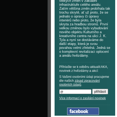
velkých změn v základní
infrastruktuře celého areálu.
Zatím většina změn probíhala tak
trochu skrytě, ať už proto, že se
jednalo o opravy či úpravy
interiérů nebo proto, že byla
skryta za hradbou stromů. První
velkou změnou bylo vybudování
nového objektu Kulturního a
kreativního centra na ulici J. K.
Tyla a nyní se dostáváme do
další etapy, která je svou
povahou velmi zřetelná. Jedná se
o komplexní revitalizaci oplocení
a areálu hvězdárny.
Přihlašte se k odběru aktualit AKA,
novinek z hvězdárny a akcí:
S Vašimi osobními údaji pracujeme
dle našich
zásad zpracování
osobních údajů
.
Více informací o zasílání novinek