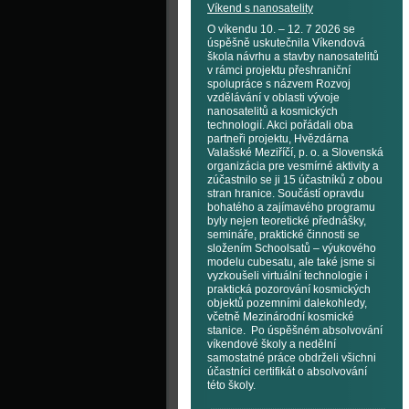
Víkend s nanosatelity
O víkendu 10. – 12. 7 2026 se
úspěšně uskutečnila Víkendová
škola návrhu a stavby nanosatelitů
v rámci projektu přeshraniční
spolupráce s názvem Rozvoj
vzdělávání v oblasti vývoje
nanosatelitů a kosmických
technologií. Akci pořádali oba
partneři projektu, Hvězdárna
Valašské Meziříčí, p. o. a Slovenská
organizácia pre vesmírné aktivity a
zúčastnilo se ji 15 účastníků z obou
stran hranice. Součástí opravdu
bohatého a zajímavého programu
byly nejen teoretické přednášky,
semináře, praktické činnosti se
složením Schoolsatů – výukového
modelu cubesatu, ale také jsme si
vyzkoušeli virtuální technologie i
praktická pozorování kosmických
objektů pozemními dalekohledy,
včetně Mezinárodní kosmické
stanice. Po úspěšném absolvování
víkendové školy a nedělní
samostatné práce obdrželi všichni
účastníci certifikát o absolvování
této školy.