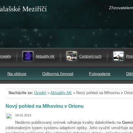
alašské Meziříčí
Zřizovatelem
rojekty
Aktuality AK
Cestovní ruch
Pro
Na obloze
Odborná činnost
Fotogalerie
Dě
Nacházíte se:
Úvodní
»
Aktuality AK
»
Nový pohled na Mlhovinu v Orio
Nový pohled na Mlhovinu v Orionu
16.01.2013
Nedávno publikovaný snímek odhaluje kvality dalekohledu na
Gemin
zdokonaleným typem systému adaptivní optiky. Jeho využití umožňuje a