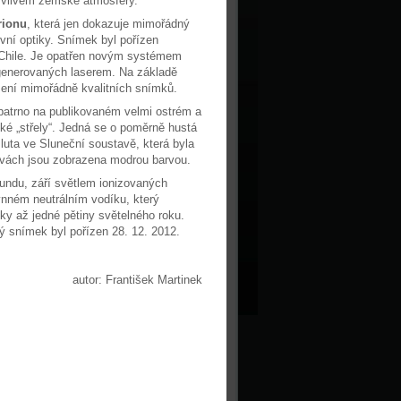
 vlivem zemské atmosféry.
rionu
, která jen dokazuje mimořádný
vní optiky. Snímek byl pořízen
Chile. Je opatřen novým systémem
generovaných laserem. Na základě
žení mimořádně kvalitních snímků.
 patrno na publikovaném velmi ostrém a
cké „střely“. Jedná se o poměrně hustá
luta ve Sluneční soustavě, která byla
rvách jsou zobrazena modrou barvou.
kundu, září světlem ionizovaných
ynném neutrálním vodíku, který
lky až jedné pětiny světelného roku.
ný snímek byl pořízen 28. 12. 2012.
autor: František Martinek