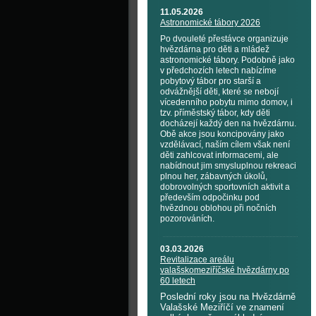
11.05.2026
Astronomické tábory 2026
Po dvouleté přestávce organizuje
hvězdárna pro děti a mládež
astronomické tábory. Podobně jako
v předchozích letech nabízíme
pobytový tábor pro starší a
odvážnější děti, které se nebojí
vícedenního pobytu mimo domov, i
tzv. příměstský tábor, kdy děti
docházejí každý den na hvězdárnu.
Obě akce jsou koncipovány jako
vzdělávací, naším cílem však není
děti zahlcovat informacemi, ale
nabídnout jim smysluplnou rekreaci
plnou her, zábavných úkolů,
dobrovolných sportovních aktivit a
především odpočinku pod
hvězdnou oblohou při nočních
pozorováních.
03.03.2026
Revitalizace areálu
valašskomeziříčské hvězdárny po
60 letech
Poslední roky jsou na Hvězdárně
Valašské Meziříčí ve znamení