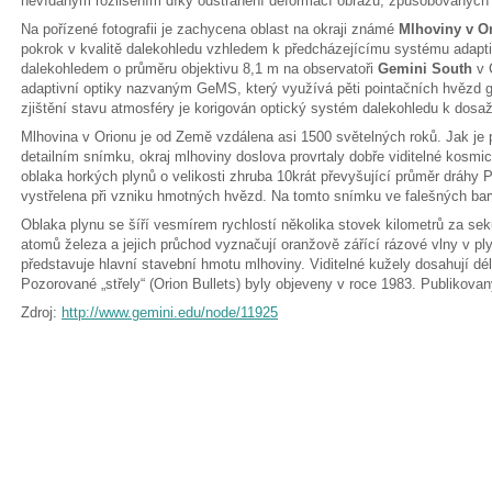
nevídaným rozlišením díky odstranění deformací obrazu, způsobovaných
Na pořízené fotografii je zachycena oblast na okraji známé
Mlhoviny v O
pokrok v kvalitě dalekohledu vzhledem k předcházejícímu systému adapti
dalekohledem o průměru objektivu 8,1 m na observatoři
Gemini South
v 
adaptivní optiky nazvaným GeMS, který využívá pěti pointačních hvězd 
zjištění stavu atmosféry je korigován optický systém dalekohledu k dosa
Mlhovina v Orionu je od Země vzdálena asi 1500 světelných roků. Jak je
detailním snímku, okraj mlhoviny doslova provrtaly dobře viditelné kosmi
oblaka horkých plynů o velikosti zhruba 10krát převyšující průměr dráhy P
vystřelena při vzniku hmotných hvězd. Na tomto snímku ve falešných ba
Oblaka plynu se šíří vesmírem rychlostí několika stovek kilometrů za se
atomů železa a jejich průchod vyznačují oranžově zářící rázové vlny v pl
představuje hlavní stavební hmotu mlhoviny. Viditelné kužely dosahují dé
Pozorované „střely“ (Orion Bullets) byly objeveny v roce 1983. Publikova
Zdroj:
http://www.gemini.edu/node/11925