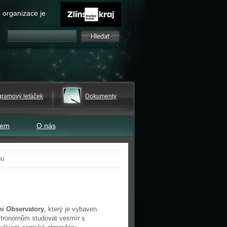
 organizace je
gramový letáček
Dokumenty
tem
O nás
nu
i Observatory
, který je vybaven
stronomům studovat vesmír s