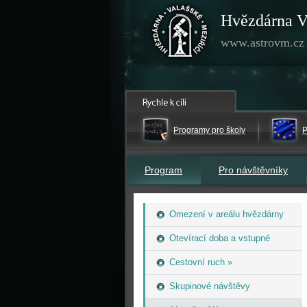
Hvězdárna V
www.astrovm.cz
Programy pro školy
P
Program
Pro návštěvníky
Omezení v areálu hvězdárny
Otevírací doba a vstupné
Cestovní ruch »
Skupinové návštěvy