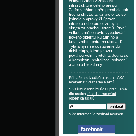
velkých změn v základní
infrastruktuře celého areálu.
Zatím většina změn probíhala tak
trochu skrytě, ať už proto, že se
jednalo o opravy či úpravy
interiérů nebo proto, že byla
skryta za hradbou stromů. První
velkou změnou bylo vybudování
nového objektu Kulturního a
kreativního centra na ulici J. K.
Tyla a nyní se dostáváme do
další etapy, která je svou
povahou velmi zřetelná. Jedná se
o komplexní revitalizaci oplocení
a areálu hvězdárny.
Přihlašte se k odběru aktualit AKA,
novinek z hvězdárny a akcí:
S Vašimi osobními údaji pracujeme
dle našich
zásad zpracování
osobních údajů
.
Více informací o zasílání novinek