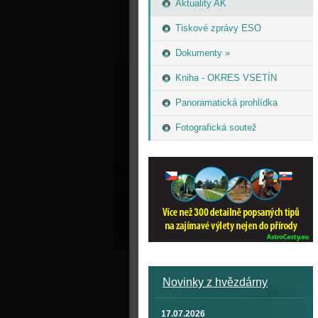
Aktuality AK
Tiskové zprávy ESO
Dokumenty »
Kniha - OKRES VSETÍN
Panoramatická prohlídka
Fotografická soutež
Novinky z hvězdárny
17.07.2026