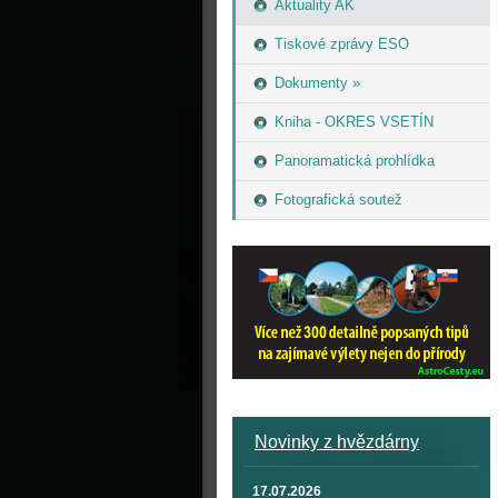
Aktuality AK
Tiskové zprávy ESO
Dokumenty »
Kniha - OKRES VSETÍN
Panoramatická prohlídka
Fotografická soutež
Novinky z hvězdárny
17.07.2026