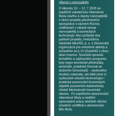
Víkend s nanosatelity
O víkendu 10. – 12. 7 2026 se
úspěšně uskutečnila Víkendová
škola návrhu a stavby nanosatelitů
v rámci projektu přeshraniční
spolupráce s názvem Rozvoj
vzdělávání v oblasti vývoje
nanosatelitů a kosmických
technologií. Akci pořádali oba
partneři projektu, Hvězdárna
Valašské Meziříčí, p. o. a Slovenská
organizácia pre vesmírné aktivity a
zúčastnilo se ji 15 účastníků z obou
stran hranice. Součástí opravdu
bohatého a zajímavého programu
byly nejen teoretické přednášky,
semináře, praktické činnosti se
složením Schoolsatů – výukového
modelu cubesatu, ale také jsme si
vyzkoušeli virtuální technologie i
praktická pozorování kosmických
objektů pozemními dalekohledy,
včetně Mezinárodní kosmické
stanice. Po úspěšném absolvování
víkendové školy a nedělní
samostatné práce obdrželi všichni
účastníci certifikát o absolvování
této školy.