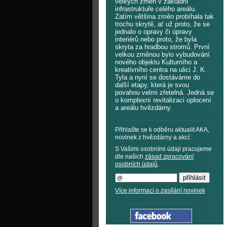
velkých změn v základní
infrastruktuře celého areálu.
Zatím většina změn probíhala tak
trochu skrytě, ať už proto, že se
jednalo o opravy či úpravy
interiérů nebo proto, že byla
skryta za hradbou stromů. První
velkou změnou bylo vybudování
nového objektu Kulturního a
kreativního centra na ulici J. K.
Tyla a nyní se dostáváme do
další etapy, která je svou
povahou velmi zřetelná. Jedná se
o komplexní revitalizaci oplocení
a areálu hvězdárny.
Přihlašte se k odběru aktualit AKA,
novinek z hvězdárny a akcí:
S Vašimi osobními údaji pracujeme
dle našich
zásad zpracování
osobních údajů
.
Více informací o zasílání novinek