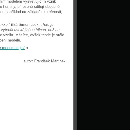
dním modelem vysvětlujícím vznik
horniny, přirozeně sdílejí obdobné
en například na základě skutečnosti,
zniku
,“ říká Simon Lock. „
Toto je
tvořil uvnitř jiného tělesa, což se
e vzniku Měsíce, avšak teorie je stále
íbení modelu.
e-moons-origin/
a
autor: František Martinek