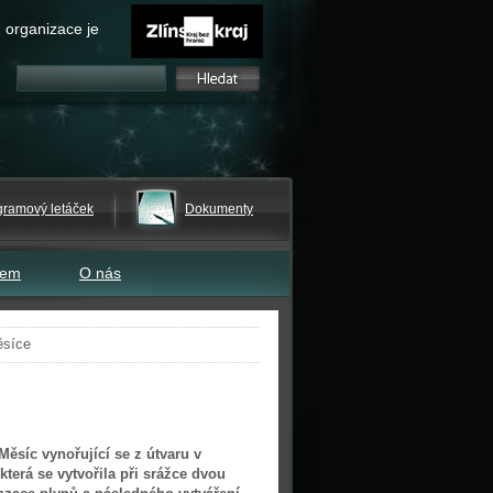
 organizace je
gramový letáček
Dokumenty
tem
O nás
ěsíce
ěsíc vynořující se z útvaru v
terá se vytvořila při srážce dvou