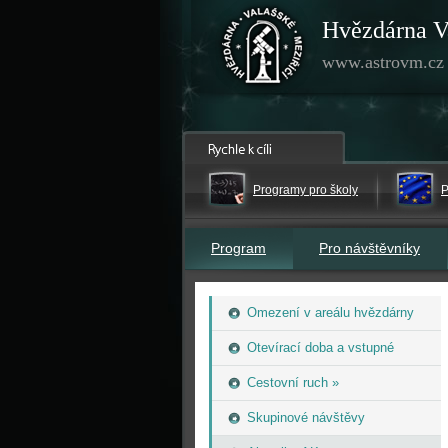
Hvězdárna V
www.astrovm.cz
Programy pro školy
P
Program
Pro návštěvníky
Omezení v areálu hvězdárny
Otevírací doba a vstupné
Cestovní ruch »
Skupinové návštěvy