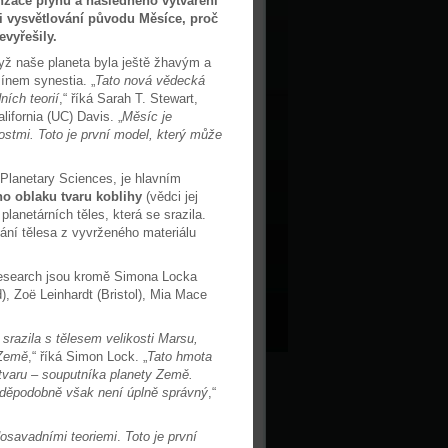
nzace plynů a následného vytváření
i vysvětlování původu Měsíce, proč
evyřešily.
yž naše planeta byla ještě žhavým a
mínem synestia. „
Tato nová vědecká
ních teorií
,“ říká Sarah T. Stewart,
ifornia (UC) Davis. „
Měsíc je
stmi. Toto je první model, který může
Planetary Sciences, je hlavním
ho oblaku tvaru koblihy
(vědci jej
lanetárních těles, která se srazila.
ání tělesa z vyvrženého materiálu
 Research jsou kromě Simona Locka
), Zoë Leinhardt (Bristol), Mia Mace
razila s tělesem velikosti Marsu,
 Země
,“ říká Simon Lock. „
Tato hmota
 tvaru – souputníka planety Země.
vděpodobně však není úplně správný
,“
dosavadními teoriemi
.
Toto je první