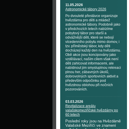
11.05.2026
Astronomické tábory 2026
Po dvouleté přestávce organizuje
hvězdárna pro děti a mládež
astronomické tábory. Podobně jako
v předchozích letech nabízíme
pobytový tábor pro starší a
odvážnější děti, které se nebojí
vícedenního pobytu mimo domov, i
tzv. příměstský tábor, kdy děti
docházejí každý den na hvězdárnu.
Obě akce jsou koncipovány jako
vzdělávací, naším cílem však není
děti zahlcovat informacemi, ale
nabídnout jim smysluplnou rekreaci
plnou her, zábavných úkolů,
dobrovolných sportovních aktivit a
především odpočinku pod
hvězdnou oblohou při nočních
pozorováních.
03.03.2026
Revitalizace areálu
valašskomeziříčské hvězdárny po
60 letech
Poslední roky jsou na Hvězdárně
Valašské Meziříčí ve znamení