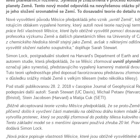
těles planetárních rozměrů. Synestia je znázorněna v procesu konde
planety Země. Tento nový model odpovídá na nevyřešenou otázku př
je jeho složení srovnatelné se Zemí. To dosavadní teorie do detailu n
Nové vysvětlení původu Měsíce předpokládá jeho vznik „uvnitř Země“, kd
rotujícím oblakem vypařené horniny, který autoři nové teorie nazývají ter
práce řeší vlastnosti Měsíce, které bylo obtížné vysvětlit pomocí dosavad
profesorka výzkumu Země a dalších planetárních těles na University of Cal
z chemického hlediska téměř stejný jako Země, avšak s některými odlišno
vysvětlit složení našeho souputníka
,“ doplňuje Sarah Stewart.
Simon Lock, postgraduální student na Harvard’s Department of Earth and 
autorem studie, která předpokládá, že se Měsíc zformoval
uvnitř plynné
označují jako synestia), představujícího vypařený kamenný materiál dvou p
Tuto teorii upřednostňuje před doposud favorizovanou představou zformov
v důsledku srážky mladé Země s velkým tělesem (nebo několika tělesy).
Pod studií publikovanou 28. 2. 2018 v časopise Journal of Geophysical
podepsáni další autoři: Sarah Stewart (UC Davis), Michail Petaev (Harvard
(Bristol), Stein Jacobsen (Harvard) a Matija Cuk (SETI).
„
Běžně akceptovaná teorie vzniku Měsíce předpokládá, že se proto-Země s
přičemž došlo k vyvržení části materiálu na oběžnou dráhu kolem mladé
vytvořila prstenec, který se později zformoval do podoby tělesa kulového
Tento základní model se s menšími úpravami používá zhruba 20 let. Pra
dodává Simon Lock.
„
Nová práce popisuje vlastnosti Měsíce, které jsou obtížně vysvětlitelné 