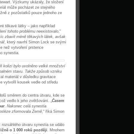
Stewart. Výzkumy ukázaly, že složení
eriál může pocházet ze stejného
vážně z pozůstatků pouze jednoho ze
 těkavé látky – jako například
ení tohoto problému neexistovalo
,“
síc zbavit méně těkavých látek, avšak
nář, který navrhl Simon Lock se svými
íše než vytvoření prstence
o synestia.
ři kolizi bylo uvolněno velké množství
apalném stavu. Takže způsob vzniku
čal materiál v důsledku gravitace
e vytvořil kousek vedle od středu
dolů směrem do centra útvaru, kde se
 což vedlo k jeho zvětšování. „
Časem
par
. Nakonec celá synestia
 posléze zformovala Země
,“ říká Simon
 rozsáhlého útvaru synestia se událo
ižně o 1 000 roků později
. Mnohem