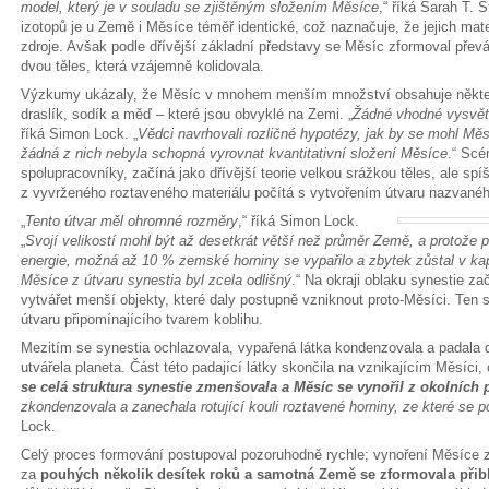
model, který je v souladu se zjištěným složením Měsíce
,“ říká Sarah T. 
izotopů je u Země i Měsíce téměř identické, což naznačuje, že jejich mat
zdroje. Avšak podle dřívější základní představy se Měsíc zformoval pře
dvou těles, která vzájemně kolidovala.
Výzkumy ukázaly, že Měsíc v mnohem menším množství obsahuje některé
draslík, sodík a měď – které jsou obvyklé na Zemi. „
Žádné vhodné vysvětl
říká Simon Lock. „
Vědci navrhovali rozličné hypotézy, jak by se mohl Mě
žádná z nich nebyla schopná vyrovnat kvantitativní složení Měsíce
.“ Scé
spolupracovníky, začíná jako dřívější teorie velkou srážkou těles, ale sp
z vyvrženého roztaveného materiálu počítá s vytvořením útvaru nazvanéh
„
Tento útvar měl ohromné rozměry
,“ říká Simon Lock.
„
Svojí velikostí mohl být až desetkrát větší než průměr Země, a protože p
energie, možná až 10 % zemské horniny se vypařilo a zbytek zůstal v k
Měsíce z útvaru synestia byl zcela odlišný
.“ Na okraji oblaku synestie za
vytvářet menší objekty, které daly postupně vzniknout proto-Měsíci. Ten s
útvaru připomínajícího tvarem koblihu.
Mezitím se synestia ochlazovala, vypařená látka kondenzovala a padala 
utvářela planeta. Část této padající látky skončila na vznikajícím Měsíci,
se celá struktura synestie zmenšovala a Měsíc se vynořil z okolních 
zkondenzovala a zanechala rotující kouli roztavené horniny, ze které se
Lock.
Celý proces formování postupoval pozoruhodně rychle; vynoření Měsíce z
za
pouhých několik desítek roků a samotná Země se zformovala přibl