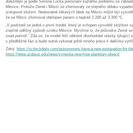
důležitější je podle Simona Locka porovnání každého problému se zákla
Měsíce. Protože Země i Měsíc se zformovaly ze stejného oblaku vypařené 
izotopové složení. Nedostatek těkavých látek na Měsíci může být vysvětl
že se Měsíc zformoval obklopen parami o teplotě 2 200 až 3 300 °C.
„
V podstatě se jedná o první model, který je schopen vysvětlit složitost v
značně odlišný způsob vzniku Měsíce. Myslíme si, že průvodce Země se vy
snad potvrdí
.“ Zdá se, že model řeší některé dlouhodobé otázky týkající s
v předběžné fázi a bude nutné vykonat ještě mnoho práce k dalšímu vytř
Zdroj:
https://scitechdaily.com/astronomers-have-a-new-explanation-for-th
https://www.ucdavis.edu/news/synestia-new-type-planetary-object/