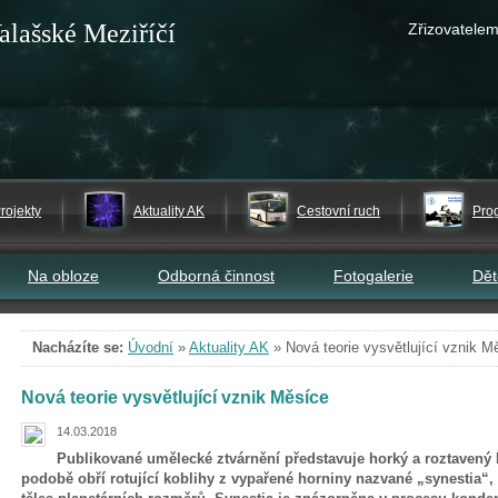
alašské Meziříčí
Zřizovatelem
rojekty
Aktuality AK
Cestovní ruch
Pro
Na obloze
Odborná činnost
Fotogalerie
Dě
Nacházíte se:
Úvodní
»
Aktuality AK
»
Nová teorie vysvětlující vznik M
Nová teorie vysvětlující vznik Měsíce
14.03.2018
Publikované umělecké ztvárnění představuje horký a roztavený M
podobě obří rotující koblihy z vypařené horniny nazvané „synestia“, k