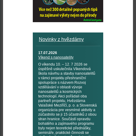
Novinky z hvězdárny
17.07.2026
Víkend s nanosatelity
O víkendu 10. – 12. 7 2026 se
úspěšně uskutečnila Víkendová
škola návrhu a stavby nanosatelitů
v rámci projektu přeshraniční
spolupráce s názvem Rozvoj
vzdělávání v oblasti vývoje
nanosatelitů a kosmických
technologií. Akci pořádali oba
partneři projektu, Hvězdárna
Valašské Meziříčí, p. o. a Slovenská
organizácia pre vesmírné aktivity a
zúčastnilo se ji 15 účastníků z obou
stran hranice. Součástí opravdu
bohatého a zajímavého programu
byly nejen teoretické přednášky,
semináře, praktické činnosti se