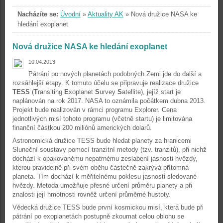
Nacházíte se:
Úvodní
»
Aktuality AK
»
Nová družice NASA ke
hledání exoplanet
Nová družice NASA ke hledání exoplanet
10.04.2013
Pátrání po nových planetách podobných Zemi jde do další a
rozsáhlejší etapy. K tomuto účelu se připravuje realizace družice
TESS
(
T
ransiting
E
xoplanet
S
urvey
S
atellite), jejíž start je
naplánován na rok 2017. NASA to oznámila počátkem dubna 2013.
Projekt bude realizován v rámci programu Explorer. Cena
jednotlivých misí tohoto programu (včetně startu) je limitována
finanční částkou 200 miliónů amerických dolarů.
Astronomická družice TESS bude hledat planety za hranicemi
Sluneční soustavy pomocí tranzitní metody (tzv. tranzitů), při nichž
dochází k opakovanému nepatrnému zeslabení jasnosti hvězdy,
kterou pravidelně při svém oběhu částečně zakrývá přítomná
planeta. Tím dochází k měřitelnému poklesu jasnosti sledované
hvězdy. Metoda umožňuje přesné určení průměru planety a při
znalosti její hmotnosti rovněž určení průměrné hustoty.
Vědecká družice TESS bude první kosmickou misí, která bude při
pátrání po exoplanetách postupně zkoumat celou oblohu se