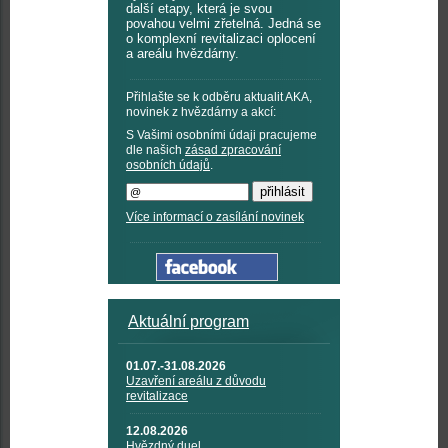
další etapy, která je svou
povahou velmi zřetelná. Jedná se
o komplexní revitalizaci oplocení
a areálu hvězdárny.
Přihlašte se k odběru aktualit AKA,
novinek z hvězdárny a akcí:
S Vašimi osobními údaji pracujeme
dle našich
zásad zpracování
osobních údajů
.
Více informací o zasílání novinek
Aktuální program
01.07.-31.08.2026
Uzavření areálu z důvodu
revitalizace
12.08.2026
Hvězdný duel