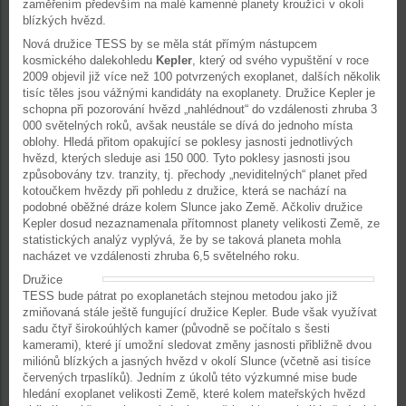
zaměřením především na malé kamenné planety kroužící v okolí
blízkých hvězd.
Nová družice TESS by se měla stát přímým nástupcem
kosmického dalekohledu
Kepler
, který od svého vypuštění v roce
2009 objevil již více než 100 potvrzených exoplanet, dalších několik
tisíc těles jsou vážnými kandidáty na exoplanety. Družice Kepler je
schopna při pozorování hvězd „nahlédnout“ do vzdálenosti zhruba 3
000 světelných roků, avšak neustále se dívá do jednoho místa
oblohy. Hledá přitom opakující se poklesy jasnosti jednotlivých
hvězd, kterých sleduje asi 150 000. Tyto poklesy jasnosti jsou
způsobovány tzv. tranzity, tj. přechody „neviditelných“ planet před
kotoučkem hvězdy při pohledu z družice, která se nachází na
podobné oběžné dráze kolem Slunce jako Země. Ačkoliv družice
Kepler dosud nezaznamenala přítomnost planety velikosti Země, ze
statistických analýz vyplývá, že by se taková planeta mohla
nacházet ve vzdálenosti zhruba 6,5 světelného roku.
Družice
TESS bude pátrat po exoplanetách stejnou metodou jako již
zmiňovaná stále ještě fungující družice Kepler. Bude však využívat
sadu čtyř širokoúhlých kamer (původně se počítalo s šesti
kamerami), které jí umožní sledovat změny jasnosti přibližně dvou
miliónů blízkých a jasných hvězd v okolí Slunce (včetně asi tisíce
červených trpaslíků). Jedním z úkolů této výzkumné mise bude
hledání exoplanet velikosti Země, které kolem mateřských hvězd