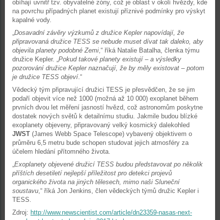
obíhají uvnitř tzv. obyvatelné zóny, což je oblast v okolí hvězdy, kde
na povrchu případných planet existují příznivé podmínky pro výskyt
kapalné vody.
„
Dosavadní závěry výzkumů z družice Kepler napovídají, že
připravovaná družice TESS se nebude muset dívat tak daleko, aby
objevila planety podobné Zemi
,“ říká Natalie Batalha, členka týmu
družice Kepler. „
Pokud takové planety existují – a výsledky
pozorování družice Kepler naznačují, že by měly existovat – potom
je družice TESS objeví
.“
Vědecký tým připravující družici TESS je přesvědčen, že se jim
podaří objevit více než 1000 (možná až 10 000) exoplanet během
prvních dvou let měření jasností hvězd, což astronomům poskytne
dostatek nových světů k detailnímu studiu. Jakmile budou blízké
exoplanety objeveny, připravovaný velký kosmický dalekohled
JWST
(James Webb Space Telescope) vybavený objektivem o
průměru 6,5 metru bude schopen studovat jejich atmosféry za
účelem hledání přítomného života.
„
Exoplanety objevené družicí TESS budou představovat po několik
příštích desetiletí nejlepší příležitost pro detekci projevů
organického života na jiných tělesech, mimo naši Sluneční
soustavu
,“ říká Jon Jenkins, člen vědeckých týmů družic Kepler i
TESS.
Zdroj:
http://www.newscientist.com/article/dn23359-nasas-next-