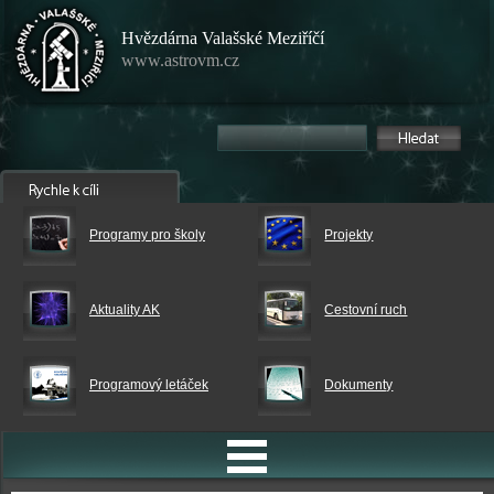
Hvězdárna Valašské Meziříčí
www.astrovm.cz
Programy pro školy
Projekty
Aktuality AK
Cestovní ruch
Programový letáček
Dokumenty