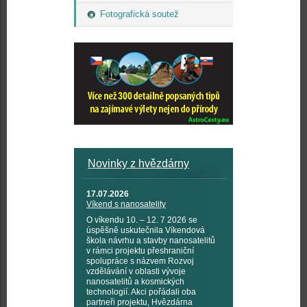
Fotografická soutež
Novinky z hvězdárny
17.07.2026
Víkend s nanosatelity
O víkendu 10. – 12. 7 2026 se
úspěšně uskutečnila Víkendová
škola návrhu a stavby nanosatelitů
v rámci projektu přeshraniční
spolupráce s názvem Rozvoj
vzdělávání v oblasti vývoje
nanosatelitů a kosmických
technologií. Akci pořádali oba
partneři projektu, Hvězdárna