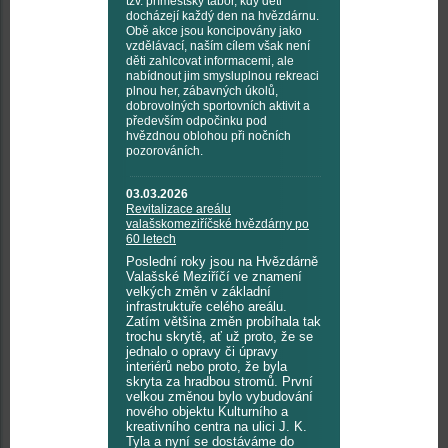
tzv. příměstský tábor, kdy děti
docházejí každý den na hvězdárnu.
Obě akce jsou koncipovány jako
vzdělávací, naším cílem však není
děti zahlcovat informacemi, ale
nabídnout jim smysluplnou rekreaci
plnou her, zábavných úkolů,
dobrovolných sportovních aktivit a
především odpočinku pod
hvězdnou oblohou při nočních
pozorováních.
03.03.2026
Revitalizace areálu
valašskomeziříčské hvězdárny po
60 letech
Poslední roky jsou na Hvězdárně
Valašské Meziříčí ve znamení
velkých změn v základní
infrastruktuře celého areálu.
Zatím většina změn probíhala tak
trochu skrytě, ať už proto, že se
jednalo o opravy či úpravy
interiérů nebo proto, že byla
skryta za hradbou stromů. První
velkou změnou bylo vybudování
nového objektu Kulturního a
kreativního centra na ulici J. K.
Tyla a nyní se dostáváme do