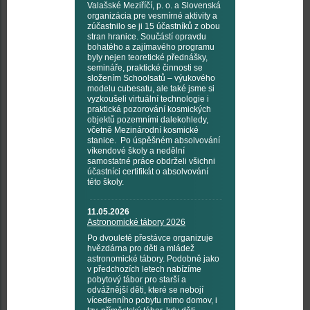
Valašské Meziříčí, p. o. a Slovenská
organizácia pre vesmírné aktivity a
zúčastnilo se ji 15 účastníků z obou
stran hranice. Součástí opravdu
bohatého a zajímavého programu
byly nejen teoretické přednášky,
semináře, praktické činnosti se
složením Schoolsatů – výukového
modelu cubesatu, ale také jsme si
vyzkoušeli virtuální technologie i
praktická pozorování kosmických
objektů pozemními dalekohledy,
včetně Mezinárodní kosmické
stanice. Po úspěšném absolvování
víkendové školy a nedělní
samostatné práce obdrželi všichni
účastníci certifikát o absolvování
této školy.
11.05.2026
Astronomické tábory 2026
Po dvouleté přestávce organizuje
hvězdárna pro děti a mládež
astronomické tábory. Podobně jako
v předchozích letech nabízíme
pobytový tábor pro starší a
odvážnější děti, které se nebojí
vícedenního pobytu mimo domov, i