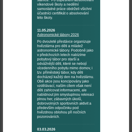
stanice. Po úspěšném absolvování
víkendové školy a nedělní
samostatné práce obdrželi všichni
účastníci certifikát o absolvování
této školy.
11.05.2026
Astronomické tábory 2026
Po dvouleté přestávce organizuje
hvězdárna pro děti a mládež
astronomické tábory. Podobně jako
v předchozích letech nabízíme
pobytový tábor pro starší a
odvážnější děti, které se nebojí
vícedenního pobytu mimo domov, i
tzv. příměstský tábor, kdy děti
docházejí každý den na hvězdárnu.
Obě akce jsou koncipovány jako
vzdělávací, naším cílem však není
děti zahlcovat informacemi, ale
nabídnout jim smysluplnou rekreaci
plnou her, zábavných úkolů,
dobrovolných sportovních aktivit a
především odpočinku pod
hvězdnou oblohou při nočních
pozorováních.
03.03.2026