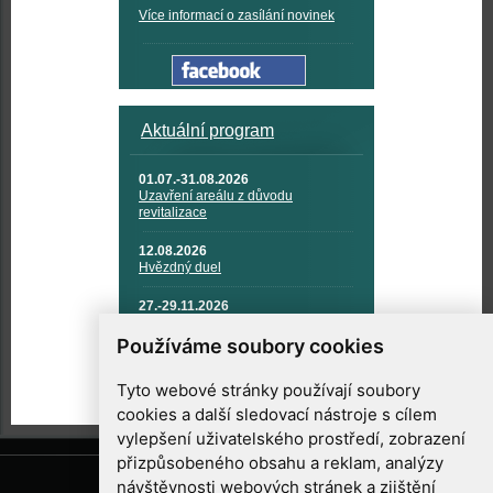
Více informací o zasílání novinek
Aktuální program
01.07.-31.08.2026
Uzavření areálu z důvodu
revitalizace
12.08.2026
Hvězdný duel
27.-29.11.2026
KOSMONAUTIKA, RAKETOVÁ
TECHNIKA A KOSMICKÉ
Používáme soubory cookies
TECHNOLOGIE
Tyto webové stránky používají soubory
cookies a další sledovací nástroje s cílem
vylepšení uživatelského prostředí, zobrazení
přizpůsobeného obsahu a reklam, analýzy
návštěvnosti webových stránek a zjištění