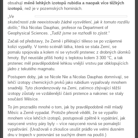
obsahují
méně lehkých izotopů rubidia a naopak více těžkých
izotopů
, než je v pozemských horninách.
„
Ve
skutečnosti zde neexistovalo žádné vysvětlení, jak k tomuto rozdílu
došlo
,“ říká Nicolas Dauphas, profesor na Department of
Geophysical Sciences. „
Tudíž jsme se rozhodli to zjistit
.“
Začali od představy, že Země i přilétající těleso se po vzájemné
kolizi vypařily. V tomto scénáři látka, která se stala Zemí, se
pomalu spojovala a kolem ní se vytvořil prstenec z drobných úlomků
hmoty. Byl neustále příliš horký s teplotou kolem 3 300 °C, a tak
prstenec měl pravděpodobně lehkou vnější vrstvu par obklopujících
jádro z tekutého magmatu.
Postupem doby, jak se Nicole Nie a Nicolas Dauphas domnívají, se
lehčí izotopy chemických prvků jako rubidium vypařovaly mnohem
snadněji. Tyto zkondenzovaly na Zemi, zatímco zbývající těžší
izotopy zůstaly ve vzdálenější části prstence a nakonec se staly
součástí Měsíce.
To jim prozradilo mnohé o tom, jak by pravděpodobně měl mladý
Měsíc a Země vypadat. Protože přesně věděli, že se vypařilo
mnohem více lehčích izotopů, postupovali zpětně k vypátrání, jak
nasycené vrstvy páry byly – více nasycené rovná se pomalejší
vypařování. (Uvažovali o zkoušce usušit prádlo ve velmi dusném
dnu v tropech v porovnání se suchým dnem na poušti.)