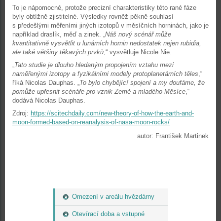
To je nápomocné, protože precizní charakteristiky této rané fáze
byly obtížně zjistitelné. Výsledky rovněž pěkně souhlasí
s předešlými měřeními jiných izotopů v měsíčních horninách, jako je
například draslík, měď a zinek. „
Náš nový scénář může
kvantitativně vysvětlit u lunárních hornin nedostatek nejen rubidia,
ale také většiny těkavých prvků
,“ vysvětluje Nicole Nie.
„
Tato studie je dlouho hledaným propojením vztahu mezi
naměřenými izotopy a fyzikálními modely protoplanetárních těles
,“
říká Nicolas Dauphas. „
To bylo chybějící spojení a my doufáme, že
pomůže upřesnit scénáře pro vznik Země a mladého Měsíce
,“
dodává Nicolas Dauphas.
Zdroj:
https://scitechdaily.com/new-theory-of-how-the-earth-and-
moon-formed-based-on-reanalysis-of-nasa-moon-rocks/
autor: František Martinek
Omezení v areálu hvězdárny
Otevírací doba a vstupné