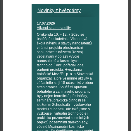
Novinky z hvězdárny
17.07.2026
Víkend s nanosatelity
O víkendu 10. – 12. 7 2026 se
úspěšně uskutečnila Víkendová
škola návrhu a stavby nanosatelitů
v rámci projektu přeshraniční
spolupráce s názvem Rozvoj
vzdělávání v oblasti vývoje
nanosatelitů a kosmických
technologií. Akci pořádali oba
partneři projektu, Hvězdárna
Valašské Meziříčí, p. o. a Slovenská
organizácia pre vesmírné aktivity a
zúčastnilo se ji 15 účastníků z obou
stran hranice. Součástí opravdu
bohatého a zajímavého programu
byly nejen teoretické přednášky,
semináře, praktické činnosti se
složením Schoolsatů – výukového
modelu cubesatu, ale také jsme si
vyzkoušeli virtuální technologie i
praktická pozorování kosmických
objektů pozemními dalekohledy,
včetně Mezinárodní kosmické