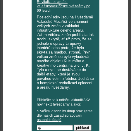
Revitalizace areálu
valašskomeziříčské hvězdárny po
60 letech
Poslední roky jsou na Hvězdárně
Valašské Meziříčí ve znamení
velkých změn v základní
infrastruktuře celého areálu.
Zatím většina změn probíhala tak
trochu skrytě, ať už proto, že se
jednalo o opravy či úpravy
interiérů nebo proto, že byla
skryta za hradbou stromů. První
velkou změnou bylo vybudování
nového objektu Kulturního a
kreativního centra na ulici J. K.
Tyla a nyní se dostáváme do
další etapy, která je svou
povahou velmi zřetelná. Jedná se
o komplexní revitalizaci oplocení
a areálu hvězdárny.
Přihlašte se k odběru aktualit AKA,
novinek z hvězdárny a akcí:
S Vašimi osobními údaji pracujeme
dle našich
zásad zpracování
osobních údajů
.