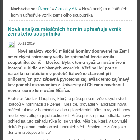
Nacházíte se:
Úvodní
»
Aktuality AK
»
Nová analýza měsíčních
hornin upřesňuje vznik zemského souputníka
Nová analýza měsíčních hornin upřesňuje vznik
zemského souputníka
05.11.2019
Nové analýzy vzorků měsíční horniny dopravené na Zemi
americkými astronauty vedly ke zpřesnění teorie vzniku
souputníka Země – Měsíce. Byla k tomu využita nová měření
izotopů rubidia v získaných vzorcích. Většina lidí pouze
narazila na rubidium v podobě fialového zbarvení při
ohňostrojích (tzv. zábavná pyrotechnika), avšak tento zajímavý
kov pomohl astronomům z University of Chicago navrhnout
novou teorii zformování Měsíce.
Profesor Nicolas Dauphas, který je průkopníkem vědeckých studií
izotopů v horninách ze Země i Měsíce, prováděl v laboratoři nová
měření rubidia v horninách z obou planetárních těles a vytvořil nový
model vysvětlující jejich odlišnost. Průkopnická práce odhalila nový
pohled na tuto záhadu týkající se vzniku Měsíce, která v uplynulé
dekádě poznamenala oblast lunárních věd. Problém je znám jako
„lunární izotopová krize“.