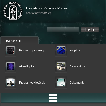
Hvězdárna Valašské Meziříčí
www.astrovm.cz
Programy pro školy
Projekty
Aktuality AK
Cestovní ruch
Programový letáček
Dokumenty