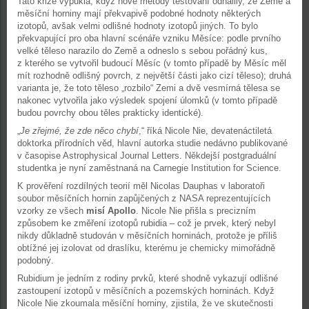
Tato krize vypukla, když nové metody testování odhalily, že Země a
měsíční horniny mají překvapivě podobné hodnoty některých
izotopů, avšak velmi odlišné hodnoty izotopů jiných. To bylo
překvapující pro oba hlavní scénáře vzniku Měsíce: podle prvního
velké těleso narazilo do Země a odneslo s sebou pořádný kus,
z kterého se vytvořil budoucí Měsíc (v tomto případě by Měsíc měl
mít rozhodně odlišný povrch, z největší části jako cizí těleso); druhá
varianta je, že toto těleso „rozbilo“ Zemi a dvě vesmírná tělesa se
nakonec vytvořila jako výsledek spojení úlomků (v tomto případě
budou povrchy obou těles prakticky identické).
„
Je zřejmé, že zde něco chybí
,“ říká Nicole Nie, devatenáctiletá
doktorka přírodních věd, hlavní autorka studie nedávno publikované
v časopise Astrophysical Journal Letters. Někdejší postgraduální
studentka je nyní zaměstnaná na Carnegie Institution for Science.
K prověření rozdílných teorií měl Nicolas Dauphas v laboratoři
soubor měsíčních hornin zapůjčených z NASA reprezentujících
vzorky ze všech
misí Apollo
. Nicole Nie přišla s precizním
způsobem ke změření izotopů rubidia – což je prvek, který nebyl
nikdy důkladně studován v měsíčních horninách, protože je příliš
obtížné jej izolovat od draslíku, kterému je chemicky mimořádně
podobný.
Rubidium je jedním z rodiny prvků, které shodně vykazují odlišné
zastoupení izotopů v měsíčních a pozemských horninách. Když
Nicole Nie zkoumala měsíční horniny, zjistila, že ve skutečnosti