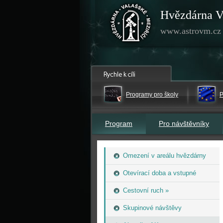
Hvězdárna V
www.astrovm.cz
Programy pro školy
P
Program
Pro návštěvníky
Omezení v areálu hvězdárny
Otevírací doba a vstupné
Cestovní ruch »
Skupinové návštěvy