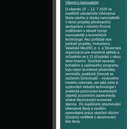
Víkend s nanosatelity
O víkendu 10. – 12. 7 2026 se
úspěšně uskutečnila Víkendová
škola návrhu a stavby nanosatelitů
v rámci projektu přeshraniční
spolupráce s názvem Rozvoj
vzdělávání v oblasti vývoje
nanosatelitů a kosmických
technologií. Akci pořádali oba
partneři projektu, Hvězdárna
Valašské Meziříčí, p. o. a Slovenská
organizácia pre vesmírné aktivity a
zúčastnilo se ji 15 účastníků z obou
stran hranice. Součástí opravdu
bohatého a zajímavého programu
byly nejen teoretické přednášky,
semináře, praktické činnosti se
složením Schoolsatů – výukového
modelu cubesatu, ale také jsme si
vyzkoušeli virtuální technologie i
praktická pozorování kosmických
objektů pozemními dalekohledy,
včetně Mezinárodní kosmické
stanice. Po úspěšném absolvování
víkendové školy a nedělní
samostatné práce obdrželi všichni
účastníci certifikát o absolvování
této školy.