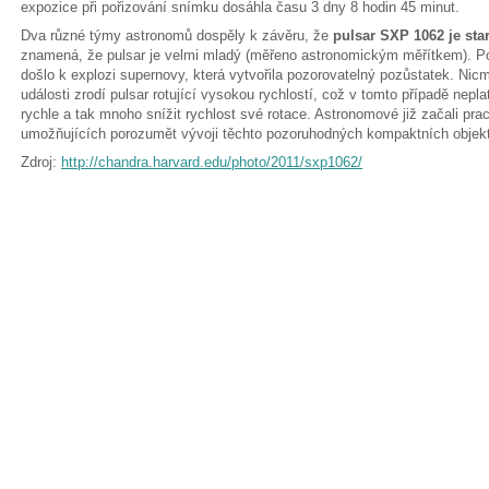
expozice při pořizování snímku dosáhla času 3 dny 8 hodin 45 minut.
Dva různé týmy astronomů dospěly k závěru, že
pulsar SXP 1062 je sta
znamená, že pulsar je velmi mladý (měřeno astronomickým měřítkem). Po
došlo k explozi supernovy, která vytvořila pozorovatelný pozůstatek. Nic
události zrodí pulsar rotující vysokou rychlostí, což v tomto případě nepla
rychle a tak mnoho snížit rychlost své rotace. Astronomové již začali pr
umožňujících porozumět vývoji těchto pozoruhodných kompaktních objek
Zdroj:
http://chandra.harvard.edu/photo/2011/sxp1062/