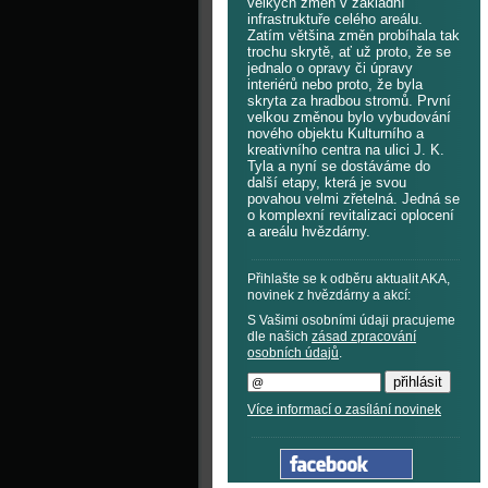
velkých změn v základní
infrastruktuře celého areálu.
Zatím většina změn probíhala tak
trochu skrytě, ať už proto, že se
jednalo o opravy či úpravy
interiérů nebo proto, že byla
skryta za hradbou stromů. První
velkou změnou bylo vybudování
nového objektu Kulturního a
kreativního centra na ulici J. K.
Tyla a nyní se dostáváme do
další etapy, která je svou
povahou velmi zřetelná. Jedná se
o komplexní revitalizaci oplocení
a areálu hvězdárny.
Přihlašte se k odběru aktualit AKA,
novinek z hvězdárny a akcí:
S Vašimi osobními údaji pracujeme
dle našich
zásad zpracování
osobních údajů
.
Více informací o zasílání novinek