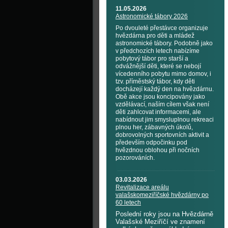
11.05.2026
Astronomické tábory 2026
Po dvouleté přestávce organizuje
hvězdárna pro děti a mládež
astronomické tábory. Podobně jako
v předchozích letech nabízíme
pobytový tábor pro starší a
odvážnější děti, které se nebojí
vícedenního pobytu mimo domov, i
tzv. příměstský tábor, kdy děti
docházejí každý den na hvězdárnu.
Obě akce jsou koncipovány jako
vzdělávací, naším cílem však není
děti zahlcovat informacemi, ale
nabídnout jim smysluplnou rekreaci
plnou her, zábavných úkolů,
dobrovolných sportovních aktivit a
především odpočinku pod
hvězdnou oblohou při nočních
pozorováních.
03.03.2026
Revitalizace areálu
valašskomeziříčské hvězdárny po
60 letech
Poslední roky jsou na Hvězdárně
Valašské Meziříčí ve znamení