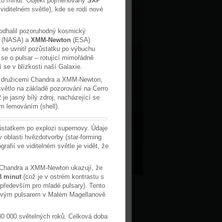
 18 minut. Objekt pojmenovaný
SXP
viditelném světle), kde se rodí nové
odhalil pozoruhodný kosmický
y
(NASA) a
XMM-Newton
(ESA)
se uvnitř pozůstatku po výbuchu
 se o pulsar – rotující mimořádně
 se v blízkosti naší Galaxie.
é družicemi Chandra a XMM-Newton,
světlo na základě pozorování na Cerro
e jasný bílý zdroj, nacházející se
ým lemováním (shell).
ůstatkem po explozi supernovy. Údaje
 oblasti hvězdotvorby (star-forming
afií ve viditelném světle je vidět, že
c Chandra a XMM-Newton ukazují, že
18 minut
(což je v ostrém kontrastu s
o především pro mladé pulsary). Tento
genovým pulsarem v Malém Magellanově
80 000 světelných roků. Celková doba