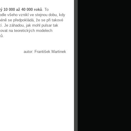
rý 10 000 až 40 000 roků
. To
dle všeho vznikl ve stejnou dobu, kdy
méně se předpokládá, že se při takové
tí. Je záhadou, jak mohl pulsar tak
acovat na teoretických modelech
tů.
autor: František Martinek