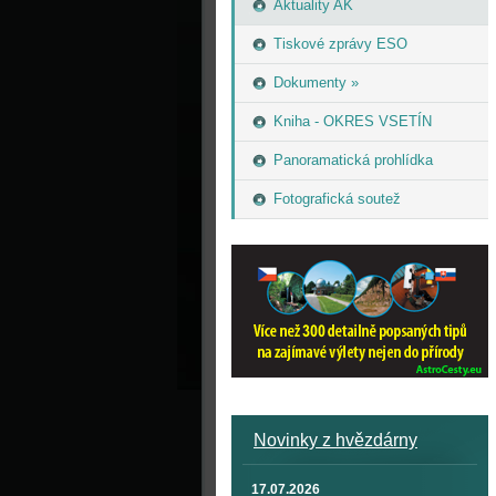
Aktuality AK
Tiskové zprávy ESO
Dokumenty »
Kniha - OKRES VSETÍN
Panoramatická prohlídka
Fotografická soutež
Novinky z hvězdárny
17.07.2026