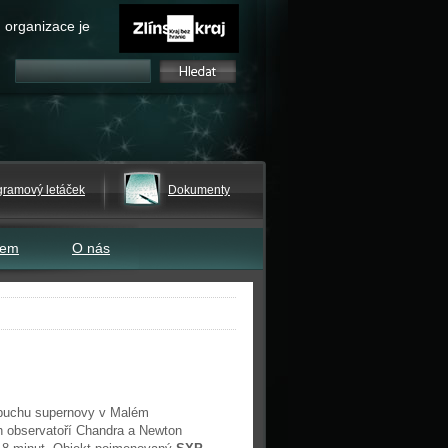
 organizace je
gramový letáček
Dokumenty
tem
O nás
výbuchu supernovy v Malém
 observatoří Chandra a Newton