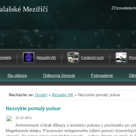
alašské Meziříčí
Zřizovatelem
rojekty
Aktuality AK
Cestovní ruch
Pro
Na obloze
Odborná činnost
Fotogalerie
Dě
Nacházíte se:
Úvodní
»
Aktuality AK
»
Nezvykle pomalý pulsar
Nezvykle pomalý pulsar
23.12.2011
Astronomové získali důkazy o existenci pulsaru v pozůstatku po 
Magellanově oblaku. Pozorování rentgenového záření pomocí kosmických