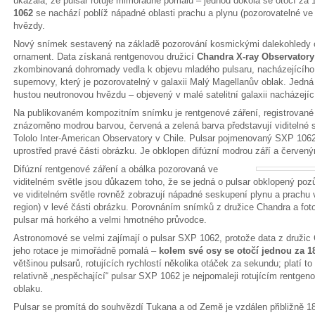
ukázala, že pulsar rotuje mimořádně pomalu – jednou dokola se otočí za
1062
se nachází poblíž nápadné oblasti prachu a plynu (pozorovatelné ve 
hvězdy.
Nový snímek sestavený na základě pozorování kosmickými dalekohledy 
ornament. Data získaná rentgenovou družicí
Chandra X-ray Observator
zkombinovaná dohromady vedla k objevu mladého pulsaru, nacházejícího 
supernovy, který je pozorovatelný v galaxii Malý Magellanův oblak. Jedná
hustou neutronovou hvězdu – objevený v malé satelitní galaxii nacházející
Na publikovaném kompozitním snímku je rentgenové záření, registrovan
znázorněno modrou barvou, červená a zelená barva představují viditelné 
Tololo Inter-American Observatory v Chile. Pulsar pojmenovaný SXP 1062 j
uprostřed pravé části obrázku. Je obklopen difúzní modrou září a červen
Difúzní rentgenové záření a obálka pozorovaná ve
viditelném světle jsou důkazem toho, že se jedná o pulsar obklopený poz
ve viditelném světle rovněž zobrazují nápadné seskupení plynu a prachu v
region) v levé části obrázku. Porovnáním snímků z družice Chandra a fotogr
pulsar má horkého a velmi hmotného průvodce.
Astronomové se velmi zajímají o pulsar SXP 1062, protože data z druži
jeho rotace je mimořádně pomalá –
kolem své osy se otočí jednou za 
většinou pulsarů, rotujících rychlostí několika otáček za sekundu; platí t
relativně „nespěchající“ pulsar SXP 1062 je nejpomaleji rotujícím rent
oblaku.
Pulsar se promítá do souhvězdí Tukana a od Země je vzdálen přibližně 1