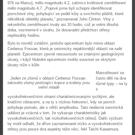
976 na Marsu), mělo magnitudu 4,2, zatímco květnové zemětřesení
mělo magnitudo 4,7. „Poprvé jsme byli schopni identifikovat
povrchové vlny, pohybující se podél kůry a svrchního pláště, které
několikrát obletěly planetu,“ poznamenal John Clinton. Vlny z
rekordního zemětřesení trvaly asi 10 hodin, což je velmi dlouhá
doba, vezmeme-li v úvahu, že dosavadní předchozí otřesy
nepřesáhly hodinu.
Bylo to rovněž zvláštní, protože epicentrum bylo mimo oblast
Cerberus Fossae, která je seismicky nejaktivnější oblastí na rudé
planetě. Epicentrum zjevně nesouviselo se známými geologickými
útvary, i když hluboké epicentrum mohlo souviset se skrytými
útvary níže v kůře.
Marsotřesení se
Jeden ze zlomů v oblasti Cerberus Fossae;
často dělí na dva
takovéto zlomy protínající kopce a krátery jsou
různé typy – na ty
velmi mladé
s
vysokofrekvenčními vlnami charakterizovanými rychlými, ale
kratšími vibracemi, a na ty s nízkou frekvencí, kdy se povrch
pohybuje pomalu, ale s větší amplitudou. Tato nedávná seismická
událost je vzácná v tom, že vykazuje charakteristiky jak
vysokofrekvenčních, tak nízkofrekvenčních otřesů. Další výzkum
by mohl odhalit, že dříve zaznamenané nízko a vysokofrekvenční
otřesy jsou pouze dva aspekty téže věci, řekl Taichi Kawamura.