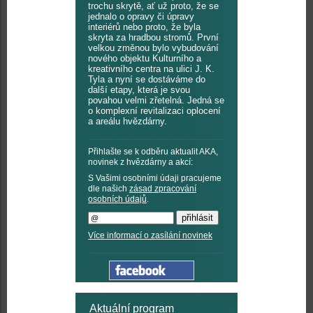
trochu skrytě, ať už proto, že se
jednalo o opravy či úpravy
interiérů nebo proto, že byla
skryta za hradbou stromů. První
velkou změnou bylo vybudování
nového objektu Kulturního a
kreativního centra na ulici J. K.
Tyla a nyní se dostáváme do
další etapy, která je svou
povahou velmi zřetelná. Jedná se
o komplexní revitalizaci oplocení
a areálu hvězdárny.
Přihlašte se k odběru aktualit AKA,
novinek z hvězdárny a akcí:
S Vašimi osobními údaji pracujeme
dle našich
zásad zpracování
osobních údajů
.
Více informací o zasílání novinek
Aktuální program