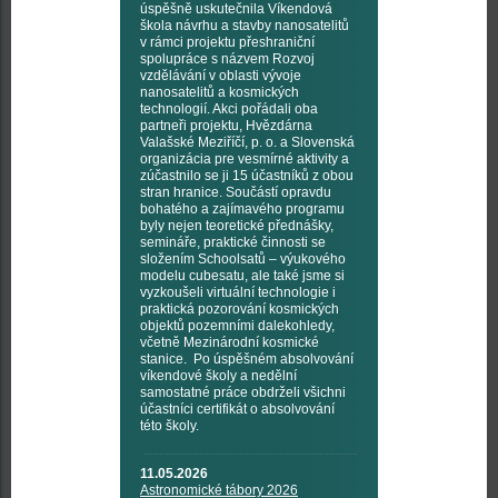
úspěšně uskutečnila Víkendová
škola návrhu a stavby nanosatelitů
v rámci projektu přeshraniční
spolupráce s názvem Rozvoj
vzdělávání v oblasti vývoje
nanosatelitů a kosmických
technologií. Akci pořádali oba
partneři projektu, Hvězdárna
Valašské Meziříčí, p. o. a Slovenská
organizácia pre vesmírné aktivity a
zúčastnilo se ji 15 účastníků z obou
stran hranice. Součástí opravdu
bohatého a zajímavého programu
byly nejen teoretické přednášky,
semináře, praktické činnosti se
složením Schoolsatů – výukového
modelu cubesatu, ale také jsme si
vyzkoušeli virtuální technologie i
praktická pozorování kosmických
objektů pozemními dalekohledy,
včetně Mezinárodní kosmické
stanice. Po úspěšném absolvování
víkendové školy a nedělní
samostatné práce obdrželi všichni
účastníci certifikát o absolvování
této školy.
11.05.2026
Astronomické tábory 2026