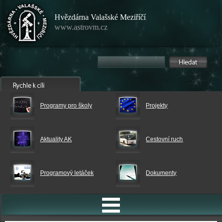
Hvězdárna Valašské Meziříčí
www.astrovm.cz
Programy pro školy
Projekty
Aktuality AK
Cestovní ruch
Programový letáček
Dokumenty