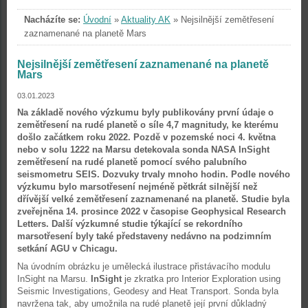
Nacházíte se:
Úvodní
»
Aktuality AK
»
Nejsilnější zemětřesení
zaznamenané na planetě Mars
Nejsilnější zemětřesení zaznamenané na planetě
Mars
03.01.2023
Na základě nového výzkumu byly publikovány první údaje o
zemětřesení na rudé planetě o síle 4,7 magnitudy, ke kterému
došlo začátkem roku 2022. Pozdě v pozemské noci 4. května
nebo v solu 1222 na Marsu detekovala sonda NASA InSight
zemětřesení na rudé planetě pomocí svého palubního
seismometru SEIS. Dozvuky trvaly mnoho hodin. Podle nového
výzkumu bylo marsotřesení nejméně pětkrát silnější než
dřívější velké zemětřesení zaznamenané na planetě. Studie byla
zveřejněna 14. prosince 2022 v časopise Geophysical Research
Letters. Další výzkumné studie týkající se rekordního
marsotřesení byly také představeny nedávno na podzimním
setkání AGU v Chicagu.
Na úvodním obrázku je umělecká ilustrace přistávacího modulu
InSight na Marsu.
InSight
je zkratka pro Interior Exploration using
Seismic Investigations, Geodesy and Heat Transport. Sonda byla
navržena tak, aby umožnila na rudé planetě její první důkladný