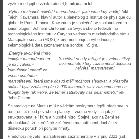
výzkum od jejího vzniku před 4,5 miliardami let.
„
Bylo to rozhodně největší marsotřesení, jaké jsme kdy viděli
,“ řekl
Taichi Kawamura, hlavní autor a planetolog z Institut de physique du
globe de Paris, Francie. Kawamura je společně se spoluautorem a
seismologem Johnem Clintonem ze Švýcarského federálního
technologického institutu v Curychu vedoucím mezinárodního týmu
Marsquake service (MQS), který monitoruje a vyhodnocuje
seismologická data zaznamenaná sondou InSight.
„
Energie uvolněná tímto
jediným marsotřesením
Součástí sondy InSight je i velmi citlivý
seismometr, který zaznamenal doposud
je ekvivalentní
největší marsotřesení
kumulativní energii ze
všech ostatních
marsotřesení, která jsme dosud měli možnost sledovat, a přestože
událost byla vzdálená přes 2 000 kilometrů, vlny zaznamenané na
InSight byly tak velké, že téměř saturovaly náš seismometr
,“ řekl
John Clinton.
Seismologie na Marsu může vědcům poskytnout lepší představu o
tom, co leží pod povrchem planety – včetně vody – a jak je
strukturována její kůra a hluboké nitro. Stejně jako na Zemi se
předpokládá, že k většině zjištěných marsotřesení dochází v
důsledku poruch při pohybu hmoty.
Předchozí největší marsotřesení zaznamenané v srpnu 2021 (sol