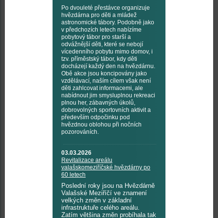
Po dvouleté přestávce organizuje
hvězdárna pro děti a mládež
astronomické tábory. Podobně jako
v předchozích letech nabízíme
pobytový tábor pro starší a
odvážnější děti, které se nebojí
vícedenního pobytu mimo domov, i
tzv. příměstský tábor, kdy děti
docházejí každý den na hvězdárnu.
Obě akce jsou koncipovány jako
vzdělávací, naším cílem však není
děti zahlcovat informacemi, ale
nabídnout jim smysluplnou rekreaci
plnou her, zábavných úkolů,
dobrovolných sportovních aktivit a
především odpočinku pod
hvězdnou oblohou při nočních
pozorováních.
03.03.2026
Revitalizace areálu
valašskomeziříčské hvězdárny po
60 letech
Poslední roky jsou na Hvězdárně
Valašské Meziříčí ve znamení
velkých změn v základní
infrastruktuře celého areálu.
Zatím většina změn probíhala tak