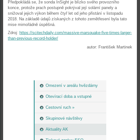
Předpokládá se, že sonda InSight je blízko svého provozního
konce, protože prach postupně pokrýval její solární panely a
snižoval jejich výkon během čtyř let od jeho přistání v listopadu
2018. Na základě údajů získaných z tohoto zemětřesení byla tato
mise mimořádně úspěšná.
Zdroj:
https://scitechdaily.com/massive-marsquake-five-times-larger-
than-previous-record-holder/
autor: František Martinek
Omezení v areálu hvězdárny
Otevírací doba a vstupné
Cestovní ruch »
Skupinové návštěvy
Aktuality AK