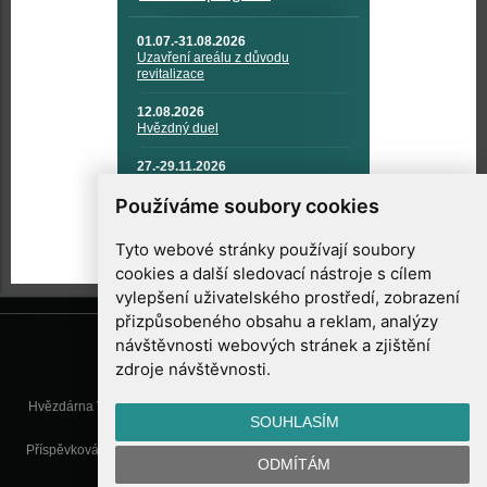
01.07.-31.08.2026
Uzavření areálu z důvodu
revitalizace
12.08.2026
Hvězdný duel
27.-29.11.2026
KOSMONAUTIKA, RAKETOVÁ
TECHNIKA A KOSMICKÉ
Používáme soubory cookies
TECHNOLOGIE
Tyto webové stránky používají soubory
cookies a další sledovací nástroje s cílem
vylepšení uživatelského prostředí, zobrazení
přizpůsobeného obsahu a reklam, analýzy
návštěvnosti webových stránek a zjištění
zdroje návštěvnosti.
Hvězdárna Valašské Meziříčí, příspěvková organizace, Vsetínská 78, 757
SOUHLASÍM
01 Valašské Meziříčí
Příspěvková organizace Zlínského kraje. Telefon:
571 611 928
, Mobil:
777
ODMÍTÁM
277 134
, E-mail:
info@astrovm.cz