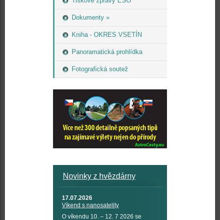
Tiskové zprávy ESO
Dokumenty »
Kniha - OKRES VSETÍN
Panoramatická prohlídka
Fotografická soutež
Novinky z hvězdárny
17.07.2026
Víkend s nanosatelity
O víkendu 10. – 12. 7 2026 se