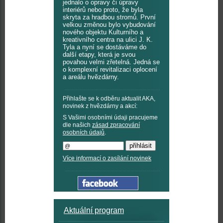
jednalo o opravy či úpravy
interiérů nebo proto, že byla
skryta za hradbou stromů. První
velkou změnou bylo vybudování
nového objektu Kulturního a
kreativního centra na ulici J. K.
Tyla a nyní se dostáváme do
další etapy, která je svou
povahou velmi zřetelná. Jedná se
o komplexní revitalizaci oplocení
a areálu hvězdárny.
Přihlašte se k odběru aktualit AKA,
novinek z hvězdárny a akcí:
S Vašimi osobními údaji pracujeme
dle našich
zásad zpracování
osobních údajů
.
Více informací o zasílání novinek
Aktuální program