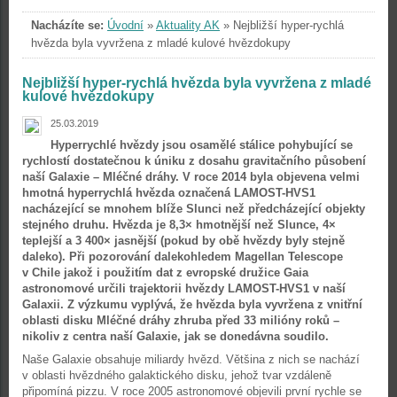
Nacházíte se:
Úvodní
»
Aktuality AK
»
Nejbližší hyper-rychlá
hvězda byla vyvržena z mladé kulové hvězdokupy
Nejbližší hyper-rychlá hvězda byla vyvržena z mladé
kulové hvězdokupy
25.03.2019
Hyperrychlé hvězdy jsou osamělé stálice pohybující se
rychlostí dostatečnou k úniku z dosahu gravitačního působení
naší Galaxie – Mléčné dráhy. V roce 2014 byla objevena velmi
hmotná hyperrychlá hvězda označená LAMOST-HVS1
nacházející se mnohem blíže Slunci než předcházející objekty
stejného druhu. Hvězda je 8,3× hmotnější než Slunce, 4×
teplejší a 3 400× jasnější (pokud by obě hvězdy byly stejně
daleko). Při pozorování dalekohledem Magellan Telescope
v Chile jakož i použitím dat z evropské družice Gaia
astronomové určili trajektorii hvězdy LAMOST-HVS1 v naší
Galaxii. Z výzkumu vyplývá, že hvězda byla vyvržena z vnitřní
oblasti disku Mléčné dráhy zhruba před 33 milióny roků –
nikoliv z centra naší Galaxie, jak se donedávna soudilo.
Naše Galaxie obsahuje miliardy hvězd. Většina z nich se nachází
v oblasti hvězdného galaktického disku, jehož tvar vzdáleně
připomíná pizzu. V roce 2005 astronomové objevili první rychle se