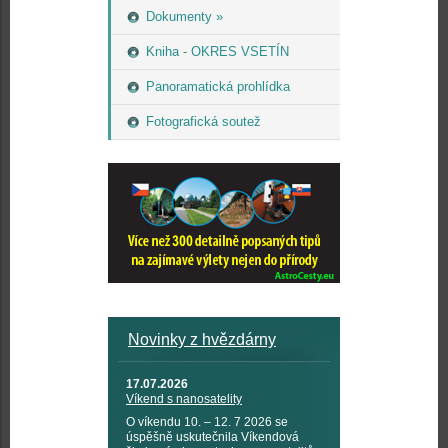
Dokumenty »
Kniha - OKRES VSETÍN
Panoramatická prohlídka
Fotografická soutež
Novinky z hvězdárny
17.07.2026
Víkend s nanosatelity
O víkendu 10. – 12. 7 2026 se
úspěšně uskutečnila Víkendová