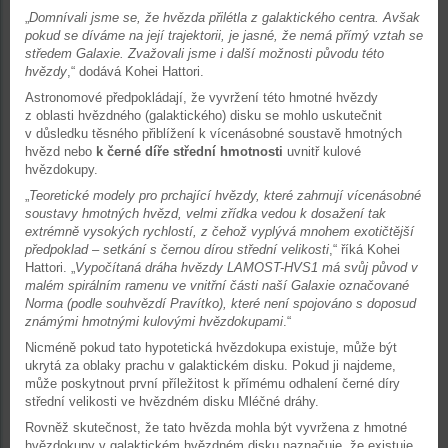
„
Domnívali jsme se, že hvězda přilétla z galaktického centra. Avšak
pokud se díváme na její trajektorii, je jasné, že nemá přímý vztah se
středem Galaxie. Zvažovali jsme i další možnosti původu této
hvězdy
,“ dodává Kohei Hattori.
Astronomové předpokládají, že vyvržení této hmotné hvězdy
z oblasti hvězdného (galaktického) disku se mohlo uskutečnit
v důsledku těsného přiblížení k vícenásobné soustavě hmotných
hvězd nebo
k černé díře střední hmotnosti
uvnitř kulové
hvězdokupy.
„
Teoretické modely pro prchající hvězdy, které zahrnují vícenásobné
soustavy hmotných hvězd, velmi zřídka vedou k dosažení tak
extrémně vysokých rychlostí, z čehož vyplývá mnohem exotičtější
předpoklad – setkání s černou dírou střední velikosti
,“ říká Kohei
Hattori. „
Vypočítaná dráha hvězdy LAMOST-HVS1 má svůj původ v
malém spirálním ramenu ve vnitřní části naší Galaxie označované
Norma (podle souhvězdí Pravítko), které není spojováno s doposud
známými hmotnými kulovými hvězdokupami
.“
Nicméně pokud tato hypotetická hvězdokupa existuje, může být
ukrytá za oblaky prachu v galaktickém disku. Pokud ji najdeme,
může poskytnout první příležitost k přímému odhalení černé díry
střední velikosti ve hvězdném disku Mléčné dráhy.
Rovněž skutečnost, že tato hvězda mohla být vyvržena z hmotné
hvězdokupy v galaktickém hvězdném disku naznačuje, že existuje