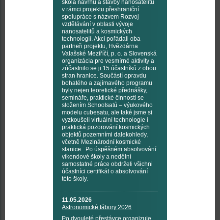
škola návrhu a stavby nanosatelitů
v rámci projektu přeshraniční
spolupráce s názvem Rozvoj
vzdělávání v oblasti vývoje
nanosatelitů a kosmických
technologií. Akci pořádali oba
partneři projektu, Hvězdárna
Valašské Meziříčí, p. o. a Slovenská
organizácia pre vesmírné aktivity a
zúčastnilo se ji 15 účastníků z obou
stran hranice. Součástí opravdu
bohatého a zajímavého programu
byly nejen teoretické přednášky,
semináře, praktické činnosti se
složením Schoolsatů – výukového
modelu cubesatu, ale také jsme si
vyzkoušeli virtuální technologie i
praktická pozorování kosmických
objektů pozemními dalekohledy,
včetně Mezinárodní kosmické
stanice. Po úspěšném absolvování
víkendové školy a nedělní
samostatné práce obdrželi všichni
účastníci certifikát o absolvování
této školy.
11.05.2026
Astronomické tábory 2026
Po dvouleté přestávce organizuje