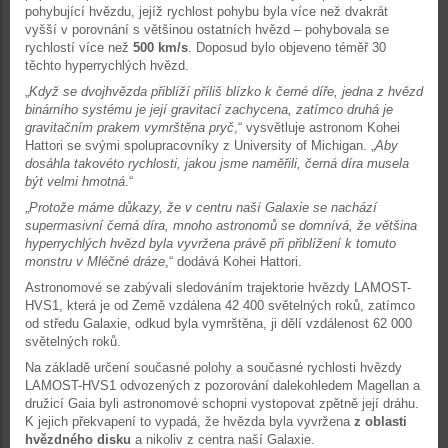
pohybující hvězdu, jejíž rychlost pohybu byla více než dvakrát
vyšší v porovnání s většinou ostatních hvězd – pohybovala se
rychlostí více než
500 km/s
. Doposud bylo objeveno téměř 30
těchto hyperrychlých hvězd.
„
Když se dvojhvězda přiblíží příliš blízko k černé díře, jedna z hvězd
binárního systému je její gravitací zachycena, zatímco druhá je
gravitačním prakem vymrštěna pryč
,“ vysvětluje astronom Kohei
Hattori se svými spolupracovníky z University of Michigan. „
Aby
dosáhla takovéto rychlosti, jakou jsme naměřili, černá díra musela
být velmi hmotná
.“
„
Protože máme důkazy, že v centru naší Galaxie se nachází
supermasivní černá díra, mnoho astronomů se domnívá, že většina
hyperrychlých hvězd byla vyvržena právě při přiblížení k tomuto
monstru v Mléčné dráze
,“ dodává Kohei Hattori.
Astronomové se zabývali sledováním trajektorie hvězdy LAMOST-
HVS1, která je od Země vzdálena 42 400 světelných roků, zatímco
od středu Galaxie, odkud byla vymrštěna, ji dělí vzdálenost 62 000
světelných roků.
Na základě určení současné polohy a současné rychlosti hvězdy
LAMOST-HVS1 odvozených z pozorování dalekohledem Magellan a
družicí Gaia byli astronomové schopni vystopovat zpětně její dráhu.
K jejich překvapení to vypadá, že hvězda byla vyvržena
z oblasti
hvězdného disku
a nikoliv z centra naší Galaxie.