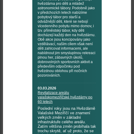
hvězdárna pro děti a mládež
astronomické tábory. Podobně jako
v předchozích letech nabízíme
pobytový tábor pro starší a
odvážnější děti, které se nebojí
vícedenního pobytu mimo domov, i
tzv. příměstský tábor, kdy děti
docházejí každý den na hvězdárnu.
Obě akce jsou koncipovány jako
vzdělávací, naším cílem však není
děti zahlcovat informacemi, ale
nabídnout jim smysluplnou rekreaci
plnou her, zábavných úkolů,
dobrovolných sportovních aktivit a
především odpočinku pod
hvězdnou oblohou při nočních
pozorováních.
03.03.2026
Revitalizace areálu
valašskomeziříčské hvězdárny po
60 letech
Poslední roky jsou na Hvězdárně
Valašské Meziříčí ve znamení
velkých změn v základní
infrastruktuře celého areálu.
Zatím většina změn probíhala tak
trochu skrytě, ať už proto, že se