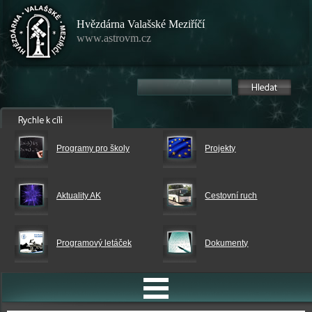
Hvězdárna Valašské Meziříčí
www.astrovm.cz
Programy pro školy
Projekty
Aktuality AK
Cestovní ruch
Programový letáček
Dokumenty