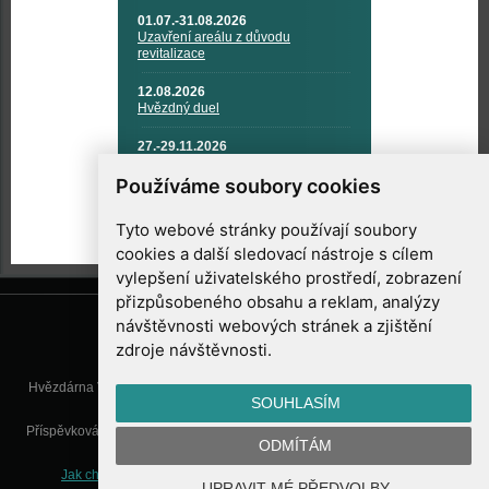
01.07.-31.08.2026
Uzavření areálu z důvodu
revitalizace
12.08.2026
Hvězdný duel
27.-29.11.2026
KOSMONAUTIKA, RAKETOVÁ
TECHNIKA A KOSMICKÉ
Používáme soubory cookies
TECHNOLOGIE
Tyto webové stránky používají soubory
cookies a další sledovací nástroje s cílem
vylepšení uživatelského prostředí, zobrazení
přizpůsobeného obsahu a reklam, analýzy
návštěvnosti webových stránek a zjištění
zdroje návštěvnosti.
Hvězdárna Valašské Meziříčí, příspěvková organizace, Vsetínská 78, 757
SOUHLASÍM
01 Valašské Meziříčí
Příspěvková organizace Zlínského kraje. Telefon:
571 611 928
, Mobil:
777
ODMÍTÁM
277 134
, E-mail:
info@astrovm.cz
Jak chráníme Vaše osobní údaje
|
Nastavení cookies
| Vyrobil:
UPRAVIT MÉ PŘEDVOLBY