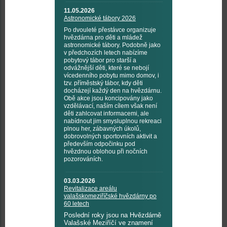
11.05.2026
Astronomické tábory 2026
Po dvouleté přestávce organizuje
hvězdárna pro děti a mládež
astronomické tábory. Podobně jako
v předchozích letech nabízíme
pobytový tábor pro starší a
odvážnější děti, které se nebojí
vícedenního pobytu mimo domov, i
tzv. příměstský tábor, kdy děti
docházejí každý den na hvězdárnu.
Obě akce jsou koncipovány jako
vzdělávací, naším cílem však není
děti zahlcovat informacemi, ale
nabídnout jim smysluplnou rekreaci
plnou her, zábavných úkolů,
dobrovolných sportovních aktivit a
především odpočinku pod
hvězdnou oblohou při nočních
pozorováních.
03.03.2026
Revitalizace areálu
valašskomeziříčské hvězdárny po
60 letech
Poslední roky jsou na Hvězdárně
Valašské Meziříčí ve znamení