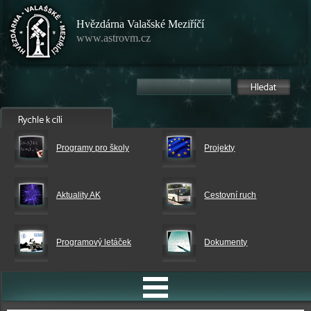
Hvězdárna Valašské Meziříčí
www.astrovm.cz
Programy pro školy
Projekty
Aktuality AK
Cestovní ruch
Programový letáček
Dokumenty