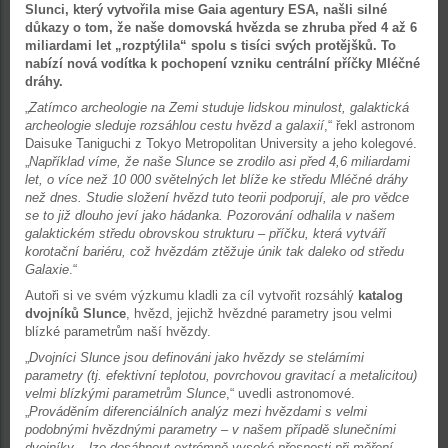
Slunci, který vytvořila mise Gaia agentury ESA, našli silné
důkazy o tom, že naše domovská hvězda se zhruba před 4 až 6
miliardami let „rozptýlila“ spolu s tisíci svých protějšků. To
nabízí nová vodítka k pochopení vzniku centrální příčky Mléčné
dráhy.
„
Zatímco archeologie na Zemi studuje lidskou minulost, galaktická
archeologie sleduje rozsáhlou cestu hvězd a galaxií
,“ řekl astronom
Daisuke Taniguchi z Tokyo Metropolitan University a jeho kolegové.
„
Například víme, že naše Slunce se zrodilo asi před 4,6 miliardami
let, o více než 10 000 světelných let blíže ke středu Mléčné dráhy
než dnes. Studie složení hvězd tuto teorii podporují, ale pro vědce
se to již dlouho jeví jako hádanka. Pozorování odhalila v našem
galaktickém středu obrovskou strukturu – příčku, která vytváří
korotační bariéru, což hvězdám ztěžuje únik tak daleko od středu
Galaxie
.“
Autoři si ve svém výzkumu kladli za cíl vytvořit rozsáhlý
katalog
dvojníků Slunce
, hvězd, jejichž hvězdné parametry jsou velmi
blízké parametrům naší hvězdy.
„
Dvojníci Slunce jsou definováni jako hvězdy se stelárními
parametry (tj. efektivní teplotou, povrchovou gravitací a metalicitou)
velmi blízkými parametrům Slunce
,“ uvedli astronomové.
„
Prováděním diferenciálních analýz mezi hvězdami s velmi
podobnými hvězdnými parametry – v našem případě slunečními
dvojníky – lze dosáhnout extrémně vysoké přesnosti při měření