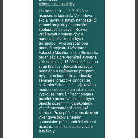
Víkend s nanosatelity
O víkendu 10. – 12. 7 2026 se
úspěšně uskutečnila Víkendová
škola návrhu a stavby nanosatelitů
v rámci projektu přeshraniční
spolupráce s názvem Rozvoj
vzdělávání v oblasti vývoje
nanosatelitů a kosmických
technologií. Akci pořádali oba
partneři projektu, Hvězdárna
Valašské Meziříčí, p. o. a Slovenská
organizácia pre vesmírné aktivity a
zúčastnilo se ji 15 účastníků z obou
stran hranice. Součástí opravdu
bohatého a zajímavého programu
byly nejen teoretické přednášky,
semináře, praktické činnosti se
složením Schoolsatů – výukového
modelu cubesatu, ale také jsme si
vyzkoušeli virtuální technologie i
praktická pozorování kosmických
objektů pozemními dalekohledy,
včetně Mezinárodní kosmické
stanice. Po úspěšném absolvování
víkendové školy a nedělní
samostatné práce obdrželi všichni
účastníci certifikát o absolvování
této školy.