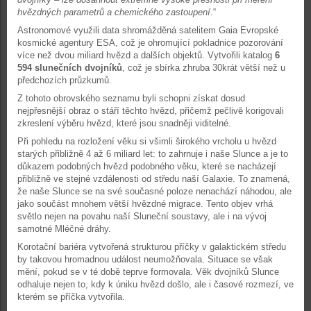
hvězdných parametrů a chemického zastoupení
.“
Astronomové využili data shromážděná satelitem Gaia Evropské
kosmické agentury ESA, což je ohromující pokladnice pozorování
více než dvou miliard hvězd a dalších objektů. Vytvořili katalog
6
594 slunečních dvojníků
, což je sbírka zhruba 30krát větší než u
předchozích průzkumů.
Z tohoto obrovského seznamu byli schopni získat dosud
nejpřesnější obraz o stáří těchto hvězd, přičemž pečlivě korigovali
zkreslení výběru hvězd, které jsou snadněji viditelné.
Při pohledu na rozložení věku si všimli širokého vrcholu u hvězd
starých přibližně 4 až 6 miliard let: to zahrnuje i naše Slunce a je to
důkazem podobných hvězd podobného věku, které se nacházejí
přibližně ve stejné vzdálenosti od středu naší Galaxie. To znamená,
že naše Slunce se na své současné poloze nenachází náhodou, ale
jako součást mnohem větší hvězdné migrace. Tento objev vrhá
světlo nejen na povahu naší Sluneční soustavy, ale i na vývoj
samotné Mléčné dráhy.
Korotační bariéra vytvořená strukturou příčky v galaktickém středu
by takovou hromadnou událost neumožňovala. Situace se však
mění, pokud se v té době teprve formovala. Věk dvojníků Slunce
odhaluje nejen to, kdy k úniku hvězd došlo, ale i časové rozmezí, ve
kterém se příčka vytvořila.