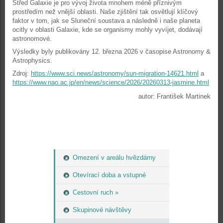
Střed Galaxie je pro vývoj života mnohem méně příznivým
prostředím než vnější oblasti. Naše zjištění tak osvětlují klíčový
faktor v tom, jak se Sluneční soustava a následně i naše planeta
ocitly v oblasti Galaxie, kde se organismy mohly vyvíjet, dodávají
astronomové.
Výsledky byly publikovány 12. března 2026 v časopise Astronomy &
Astrophysics.
Zdroj:
https://www.sci.news/astronomy/sun-migration-14621.html
a
https://www.nao.ac.jp/en/news/science/2026/20260313-jasmine.html
autor: František Martinek
Omezení v areálu hvězdárny
Otevírací doba a vstupné
Cestovní ruch »
Skupinové návštěvy