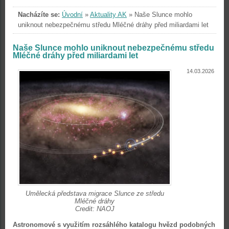
Nacházíte se:
Úvodní
»
Aktuality AK
»
Naše Slunce mohlo
uniknout nebezpečnému středu Mléčné dráhy před miliardami let
Naše Slunce mohlo uniknout nebezpečnému středu
Mléčné dráhy před miliardami let
14.03.2026
Umělecká představa migrace Slunce ze středu
Mléčné dráhy
Credit: NAOJ
Astronomové s využitím rozsáhlého katalogu hvězd podobných