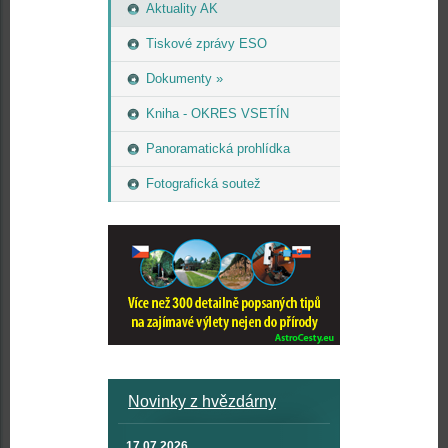
Aktuality AK
Tiskové zprávy ESO
Dokumenty »
Kniha - OKRES VSETÍN
Panoramatická prohlídka
Fotografická soutež
Novinky z hvězdárny
17.07.2026