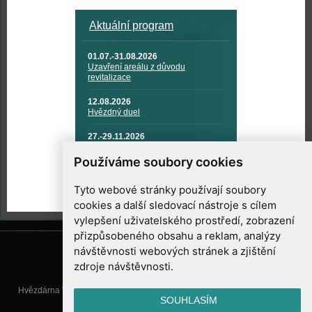
Aktuální program
01.07.-31.08.2026
Uzavření areálu z důvodu
revitalizace
12.08.2026
Hvězdný duel
27.-29.11.2026
KOSMONAUTIKA, RAKETOVÁ
TECHNIKA A KOSMICKÉ
Používáme soubory cookies
TECHNOLOGIE
Tyto webové stránky používají soubory
cookies a další sledovací nástroje s cílem
vylepšení uživatelského prostředí, zobrazení
přizpůsobeného obsahu a reklam, analýzy
návštěvnosti webových stránek a zjištění
zdroje návštěvnosti.
Hvězdárna Valašské Meziříčí, příspěvková organizace, Vsetínská 78, 757
SOUHLASÍM
01 Valašské Meziříčí