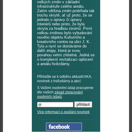
velkých změn v základní
infrastruktuře celého areálu.
Zatím většina změn probíhala tak
trochu skrytě, ať už proto, že se
jednalo o opravy či úpravy
interiérů nebo proto, že byla
skryta za hradbou stromů. První
velkou změnou bylo vybudování
nového objektu Kulturního a
kreativního centra na ulici J. K.
Tyla a nyní se dostáváme do
další etapy, která je svou
povahou velmi zřetelná. Jedná se
o komplexní revitalizaci oplocení
a areálu hvězdárny.
Přihlašte se k odběru aktualit AKA,
novinek z hvězdárny a akcí:
S Vašimi osobními údaji pracujeme
dle našich
zásad zpracování
osobních údajů
.
Více informací o zasílání novinek