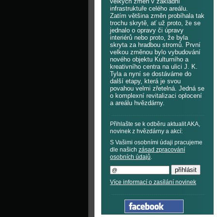
velkých změn v základní
infrastruktuře celého areálu.
Zatím většina změn probíhala tak
trochu skrytě, ať už proto, že se
jednalo o opravy či úpravy
interiérů nebo proto, že byla
skryta za hradbou stromů. První
velkou změnou bylo vybudování
nového objektu Kulturního a
kreativního centra na ulici J. K.
Tyla a nyní se dostáváme do
další etapy, která je svou
povahou velmi zřetelná. Jedná se
o komplexní revitalizaci oplocení
a areálu hvězdárny.
Přihlašte se k odběru aktualit AKA,
novinek z hvězdárny a akcí:
S Vašimi osobními údaji pracujeme
dle našich
zásad zpracování
osobních údajů
.
Více informací o zasílání novinek