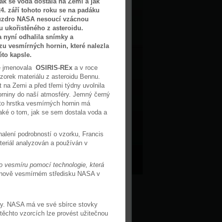
jak se voda dostala na Zemi a jak
24. září tohoto roku se na padáku
uzdro NASA nesoucí vzácnou
u ukořistěného z asteroidu.
 nyní odhalila snímky a
u vesmírných hornin, které nalezla
éto kapsle.
se jmenovala
OSIRIS-REx
a v roce
zorek materiálu z asteroidu Bennu.
 na Zemi a před třemi týdny uvolnila
horniny do naší atmosféry. Jemný černý
ato hrstka vesmírných hornin má
také o tom, jak se sem dostala voda a
halení podrobností o vzorku, Francis
teriál analyzován a používán v
y o vesmíru pomocí technologie, která
sonově vesmírném středisku NASA v
ity. NASA má ve své sbírce stovky
 těchto vzorcích lze provést užitečnou