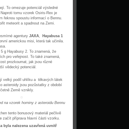
zejí. To omezuje potenciál výsledné
 Naproti tomu vzorek Osiris-Rex je
nám řeknou spoustu informací o Bennu.
řit meteorit a spadnout na Zemi.
vesmírné agentury
JAXA
,
Hayabusa 1
rvní americkou misi, která tak učinila.
usa.
 5 g Hayabusy 2. To znamená, že
ch pro veřejnost. To také znamená,
tost prozkoumat, jak jsou různé
tší vědecký potenciál.
jí velký podíl uhlíku a těkavých látek
yto asteroidy jsou pozůstatky z období
včetně Země vznikly.
led na vzorek horniny z asteroidu Bennu
chen tento bonusový materiál pečlivě
ačít příprava hlavní části vzorku.
a byla nalezena uzavřená uvnitř