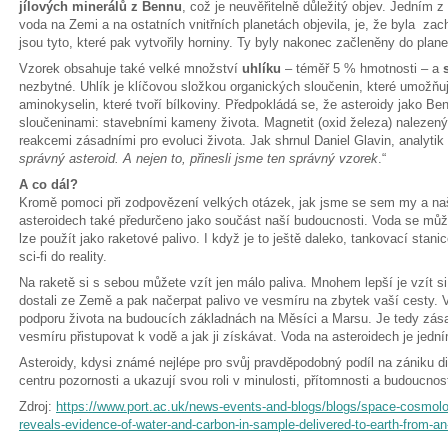
jílových minerálů z Bennu
, což je neuvěřitelně důležitý objev. Jedním
voda na Zemi a na ostatních vnitřních planetách objevila, je, že byla zach
jsou tyto, které pak vytvořily horniny. Ty byly nakonec začleněny do plane
Vzorek obsahuje také velké množství
uhlíku
– téměř 5 % hmotnosti – a
nezbytné. Uhlík je klíčovou složkou organických sloučenin, které umožňují 
aminokyselin, které tvoří bílkoviny. Předpokládá se, že asteroidy jako Be
sloučeninami: stavebními kameny života. Magnetit (oxid železa) nalezen
reakcemi zásadními pro evoluci života. Jak shrnul Daniel Glavin, analyti
správný asteroid. A nejen to, přinesli jsme ten správný vzorek
.“
A co dál?
Kromě pomoci při zodpovězení velkých otázek, jak jsme se sem my a naše
asteroidech také předurčeno jako součást naší budoucnosti. Voda se může 
lze použít jako raketové palivo. I když je to ještě daleko, tankovací stani
sci-fi do reality.
Na raketě si s sebou můžete vzít jen málo paliva. Mnohem lepší je vzít si 
dostali ze Země a pak načerpat palivo ve vesmíru na zbytek vaší cesty. 
podporu života na budoucích základnách na Měsíci a Marsu. Je tedy zá
vesmíru přistupovat k vodě a jak ji získávat. Voda na asteroidech je jední
Asteroidy, kdysi známé nejlépe pro svůj pravděpodobný podíl na zániku din
centru pozornosti a ukazují svou roli v minulosti, přítomnosti a budoucnost
Zdroj:
https://www.port.ac.uk/news-events-and-blogs/blogs/space-cosmolog
reveals-evidence-of-water-and-carbon-in-sample-delivered-to-earth-from-an