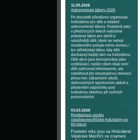
11.05.2026
Astronomické tábory 2026
Po dvouleté přestávce organizuje
hvězdárna pro děti a mládež
astronomické tábory. Podobně jako
v předchozích letech nabízíme
pobytový tábor pro starší a
odvážnější děti, které se nebojí
vícedenního pobytu mimo domov, i
tzv. příměstský tábor, kdy děti
docházejí každý den na hvězdárnu.
Obě akce jsou koncipovány jako
vzdělávací, naším cílem však není
děti zahlcovat informacemi, ale
nabídnout jim smysluplnou rekreaci
plnou her, zábavných úkolů,
dobrovolných sportovních aktivit a
především odpočinku pod
hvězdnou oblohou při nočních
pozorováních.
03.03.2026
Revitalizace areálu
valašskomeziříčské hvězdárny po
60 letech
Poslední roky jsou na Hvězdárně
Valašské Meziříčí ve znamení