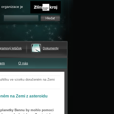
 organizace je
gramový letáček
Dokumenty
tem
O nás
uhlíku ve vzorku doručeném na Zemi
eném na Zemi z asteroidu
 planetky Bennu by mohlo pomoci