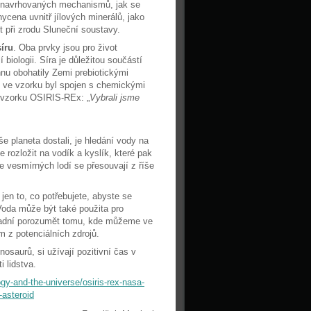
 z navrhovaných mechanismů, jak se
ycena uvnitř jílových minerálů, jako
t při zrodu Sluneční soustavy.
síru
. Oba prvky jsou pro život
biologii. Síra je důležitou součástí
nnu obohatily Zemi prebiotickými
ý ve vzorku byl spojen s chemickými
k vzorku OSIRIS-REx: „
Vybrali jsme
 planeta dostali, je hledání vody na
rozložit na vodík a kyslík, které pak
ce vesmírných lodí se přesouvají z říše
jen to, co potřebujete, abyste se
Voda může být také použita pro
sadní porozumět tomu, kde můžeme ve
m z potenciálních zdrojů.
osaurů, si užívají pozitivní čas v
i lidstva.
y-and-the-universe/osiris-rex-nasa-
-asteroid