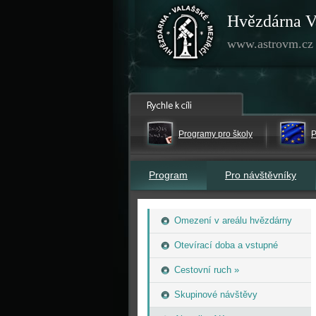
Hvězdárna V
www.astrovm.cz
Programy pro školy
P
Program
Pro návštěvníky
Omezení v areálu hvězdárny
Otevírací doba a vstupné
Cestovní ruch »
Skupinové návštěvy