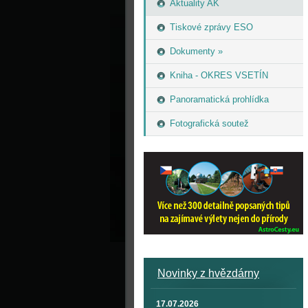
Aktuality AK
Tiskové zprávy ESO
Dokumenty »
Kniha - OKRES VSETÍN
Panoramatická prohlídka
Fotografická soutež
Novinky z hvězdárny
17.07.2026