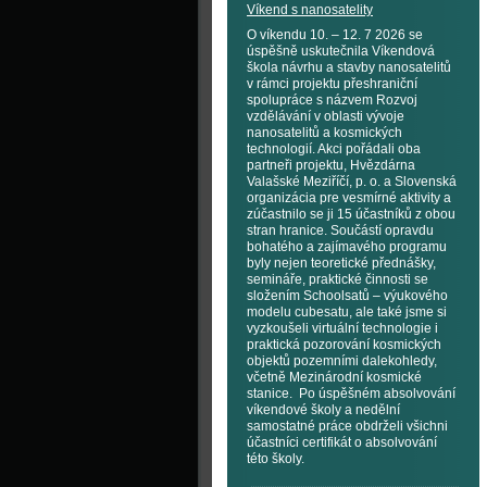
Víkend s nanosatelity
O víkendu 10. – 12. 7 2026 se
úspěšně uskutečnila Víkendová
škola návrhu a stavby nanosatelitů
v rámci projektu přeshraniční
spolupráce s názvem Rozvoj
vzdělávání v oblasti vývoje
nanosatelitů a kosmických
technologií. Akci pořádali oba
partneři projektu, Hvězdárna
Valašské Meziříčí, p. o. a Slovenská
organizácia pre vesmírné aktivity a
zúčastnilo se ji 15 účastníků z obou
stran hranice. Součástí opravdu
bohatého a zajímavého programu
byly nejen teoretické přednášky,
semináře, praktické činnosti se
složením Schoolsatů – výukového
modelu cubesatu, ale také jsme si
vyzkoušeli virtuální technologie i
praktická pozorování kosmických
objektů pozemními dalekohledy,
včetně Mezinárodní kosmické
stanice. Po úspěšném absolvování
víkendové školy a nedělní
samostatné práce obdrželi všichni
účastníci certifikát o absolvování
této školy.