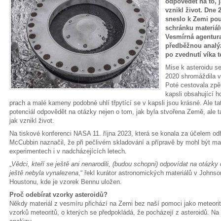
odpovědět na to, 
vznikl život. Dne 
sneslo k Zemi po
schránku materiál
Vesmírná agentura
předběžnou analýz
po zvednutí víka t
Mise k asteroidu 
2020 shromáždila v
Poté cestovala zpět
kapsli obsahující 
prach a malé kameny podobné uhlí třpytící se v kapsli jsou krásné. Ale t
potenciál odpovědět na otázky nejen o tom, jak byla stvořena Země, ale 
jak vznikl život.
Na tiskové konferenci NASA 11. října 2023, která se konala za účelem od
McCubbin naznačil, že při pečlivém skladování a přípravě by mohl být ma
experimentech i v nadcházejících letech.
„
Vědci, kteří se ještě ani nenarodili, (budou schopni) odpovídat na otázk
ještě nebyla vynalezena
,“ řekl kurátor astronomických materiálů v John
Houstonu, kde je vzorek Bennu uložen.
Proč odebírat vzorky asteroidů?
Někdy materiál z vesmíru přichází na Zemi bez naší pomoci jako meteor
vzorků meteoritů, o kterých se předpokládá, že pocházejí z asteroidů. Na