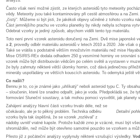
analýzu.
Často však není možné zjistit, ze kterých asteroidů tyto meteority pochá
vědy. Meteority jsou také kontaminovány při cestě atmosférou a na Zemi.
„čistý“. Můžeme si být jisti, že jakékoli objevy učiněné z tohoto vzorku 
Část jemnějšího prachu ve vzorku planetky by nikdy nebyla schopna vytvo
Odebrat vzorky je jediný způsob, abychom viděli tento typ materiálu.
Toto není první vzorek asteroidu doručený na Zemi. Dvě mise japonské 
a
2
, provedly odběr materiálu asteroidů v letech 2010 a 2020. Jde však o p
Také se vrátila s podstatně větším množstvím materiálu než mise Hayab
Mise OSIRIS-REx dodala odhadem 250 g vesmírné horniny ve srovnání s
vzorek může být distribuován vědcům po celém světě a vystaven v muzeí
že byly zahrnuty některé větší úlomky hornin, což dává jedinečnou příleži
minerály uspořádány ve větších kouscích asteroidu. To odemyká ještě vě
Co našli?
Bennu je to, co je známé jako „uhlíkatý“ neboli asteroid typu C. Ty obsahu
– sloučenin, které lze snadno odpařit, jako je voda. Předpokládá se, že t
formování Sluneční soustavy, a tak mohou pomoci vysvětlit, jak planety 
Zahájení analýzy hlavní části vzorku trvalo déle, než se
očekávalo, ale je to pěkný problém. Technika odběru
Detailní poh
vzorku byla tak úspěšná, že se vzorek „rozléval“ z
nádoby uvnitř vratné kapsle. Protože každé zrno je vzácné, musí být vše
shromážděn, než může být otevřeno samotné pouzdro se vzorkem a může z
Přesto již z počáteční analýzy vyplynuly některé vzrušující výsledky.
Vod