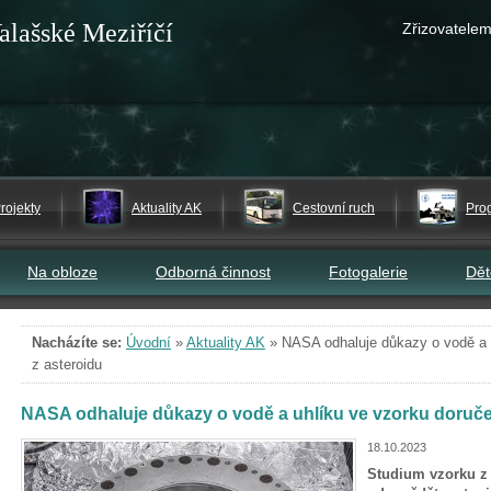
alašské Meziříčí
Zřizovatelem
rojekty
Aktuality AK
Cestovní ruch
Pro
Na obloze
Odborná činnost
Fotogalerie
Dě
Nacházíte se:
Úvodní
»
Aktuality AK
»
NASA odhaluje důkazy o vodě a 
z asteroidu
NASA odhaluje důkazy o vodě a uhlíku ve vzorku doruč
18.10.2023
Studium vzorku z