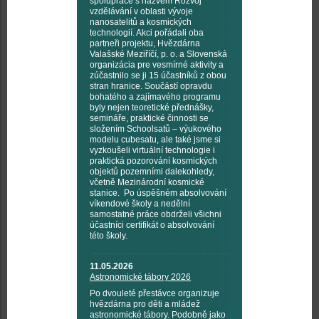
spolupráce s názvem Rozvoj
vzdělávání v oblasti vývoje
nanosatelitů a kosmických
technologií. Akci pořádali oba
partneři projektu, Hvězdárna
Valašské Meziříčí, p. o. a Slovenská
organizácia pre vesmírné aktivity a
zúčastnilo se ji 15 účastníků z obou
stran hranice. Součástí opravdu
bohatého a zajímavého programu
byly nejen teoretické přednášky,
semináře, praktické činnosti se
složením Schoolsatů – výukového
modelu cubesatu, ale také jsme si
vyzkoušeli virtuální technologie i
praktická pozorování kosmických
objektů pozemními dalekohledy,
včetně Mezinárodní kosmické
stanice. Po úspěšném absolvování
víkendové školy a nedělní
samostatné práce obdrželi všichni
účastníci certifikát o absolvování
této školy.
11.05.2026
Astronomické tábory 2026
Po dvouleté přestávce organizuje
hvězdárna pro děti a mládež
astronomické tábory. Podobně jako