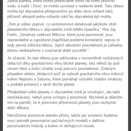
žádná planeta, která mohla potenciálně hostit na svém povrchu
vodu, a tudíž i život, se mohla vyvinout v nedávné době. Tato oblast
mohla být obyvatelná přinejmenším po dobu dvou miliard roků,
přičemž alespoň jednu miliardu roků by obyvatelná být mohla.
„
Toto je vůbec poprvé, co astronomové detekovali jakýkoliv druh
planetárního tělesa v obyvatelné zóně bílého trpaslíka
,“ říká Jay
Farihi. „
Struktury velikosti Měsíce, které jsme pozorovali, jsou
nepravidelné a zaprášené (například podobné kometám); nejsou to
tedy pevná sférická tělesa. Jejich absolutní pravidelnost je záhadou,
kterou nedokážeme v současné době vysvětlit
.“
Je úžasné, že tato tělesa jsou udržována v rovnoměrně rozložených
oblacích díky gravitačnímu vlivu blízké planety, bez něhož by pod
vlivem tření a kolizí ztratily svoji precizní pravidelnost. Známým
případem efektu „hlídacích psů“ je způsob gravitačního vlivu měsíců
kolem Neptunu a Saturnu, které pomáhají vytvářet stabilní struktury
v podobě prstenců v okolí těchto planet.
Předpoklad velké planety v obyvatelné zóně je vzrušující, ale také
neočekávaný; nebyli jsme schopni ji pozorovat. Nicméně je důležité
mít na paměti, že k potvrzení přítomnosti planety jsou nezbytné
další důkazy.
Nemůžeme pozorovat planetu přímo, takže její existenci budeme
moci potvrdit porovnáním počítačových modelů s dalšími
pozorováními hvězdy a kolem ní obíhajících trosek.