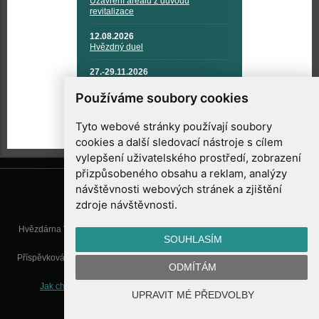
Uzavření areálu z důvodu
revitalizace
12.08.2026
Hvězdný duel
27.-29.11.2026
KOSMONAUTIKA, RAKETOVÁ
TECHNIKA A KOSMICKÉ
Používáme soubory cookies
TECHNOLOGIE
Tyto webové stránky používají soubory
cookies a další sledovací nástroje s cílem
vylepšení uživatelského prostředí, zobrazení
přizpůsobeného obsahu a reklam, analýzy
návštěvnosti webových stránek a zjištění
zdroje návštěvnosti.
Hvězdárna Valašské Meziříčí, příspěvková organizace, Vsetínská 78, 757
SOUHLASÍM
01 Valašské Meziříčí
Příspěvková organizace Zlínského kraje. Telefon:
571 611 928
, Mobil:
777
ODMÍTÁM
277 134
, E-mail:
info@astrovm.cz
Jak chráníme Vaše osobní údaje
|
Nastavení cookies
| Vyrobil:
UPRAVIT MÉ PŘEDVOLBY
WebConsult.cz