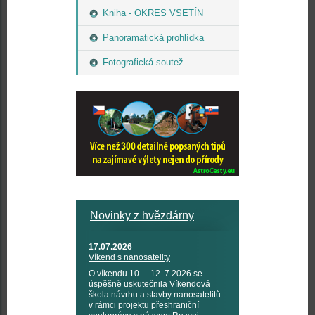
Kniha - OKRES VSETÍN
Panoramatická prohlídka
Fotografická soutež
Novinky z hvězdárny
17.07.2026
Víkend s nanosatelity
O víkendu 10. – 12. 7 2026 se
úspěšně uskutečnila Víkendová
škola návrhu a stavby nanosatelitů
v rámci projektu přeshraniční