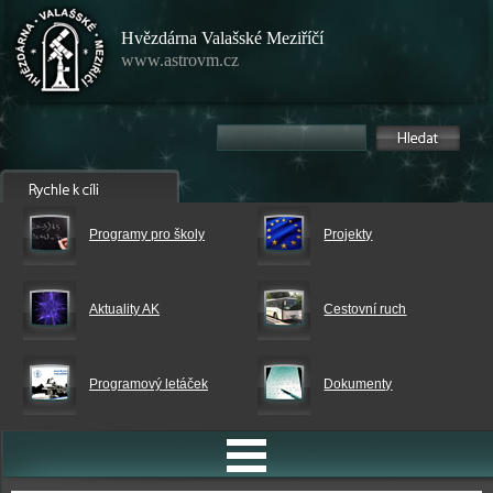
Hvězdárna Valašské Meziříčí
www.astrovm.cz
Programy pro školy
Projekty
Aktuality AK
Cestovní ruch
Programový letáček
Dokumenty