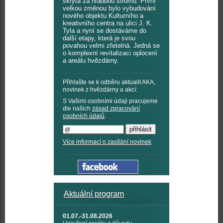
skryta za hradbou stromů. První
velkou změnou bylo vybudování
nového objektu Kulturního a
kreativního centra na ulici J. K.
Tyla a nyní se dostáváme do
další etapy, která je svou
povahou velmi zřetelná. Jedná se
o komplexní revitalizaci oplocení
a areálu hvězdárny.
Přihlašte se k odběru aktualit AKA,
novinek z hvězdárny a akcí:
S Vašimi osobními údaji pracujeme
dle našich
zásad zpracování
osobních údajů
.
Více informací o zasílání novinek
Aktuální program
01.07.-31.08.2026