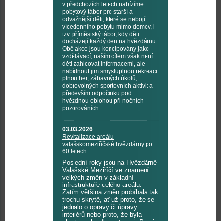
v předchozích letech nabízíme
pobytový tábor pro starší a
odvážnější děti, které se nebojí
vícedenního pobytu mimo domov, i
tzv. příměstský tábor, kdy děti
docházejí každý den na hvězdárnu.
Obě akce jsou koncipovány jako
vzdělávací, naším cílem však není
děti zahlcovat informacemi, ale
nabídnout jim smysluplnou rekreaci
plnou her, zábavných úkolů,
dobrovolných sportovních aktivit a
především odpočinku pod
hvězdnou oblohou při nočních
pozorováních.
03.03.2026
Revitalizace areálu
valašskomeziříčské hvězdárny po
60 letech
Poslední roky jsou na Hvězdárně
Valašské Meziříčí ve znamení
velkých změn v základní
infrastruktuře celého areálu.
Zatím většina změn probíhala tak
trochu skrytě, ať už proto, že se
jednalo o opravy či úpravy
interiérů nebo proto, že byla