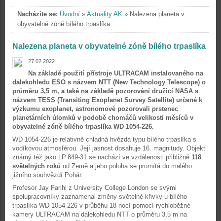
Nacházíte se:
Úvodní
»
Aktuality AK
»
Nalezena planeta v
obyvatelné zóně bílého trpaslíka
Nalezena planeta v obyvatelné zóně bílého trpaslíka
27.02.2022
Na základě použití přístroje ULTRACAM instalovaného na
dalekohledu ESO s názvem NTT (New Technology Telescope) o
průměru 3,5 m, a také na základě pozorování družicí NASA s
názvem TESS (Transiting Exoplanet Survey Satellite) určené k
výzkumu exoplanet, astronomové pozorovali prstenec
planetárních úlomků v podobě chomáčů velikosti měsíců v
obyvatelné zóně bílého trpaslíka WD 1054-226.
WD 1054-226 je relativně chladná hvězda typu bílého trpaslíka s
vodíkovou atmosférou. Její jasnost dosahuje 16. magnitudy. Objekt
známý též jako LP 849-31 se nachází ve vzdálenosti přibližně
118
světelných roků
od Země a jeho poloha se promítá do malého
jižního souhvězdí Pohár.
Profesor Jay Farihi z University College London se svými
spolupracovníky zaznamenal změny světelné křivky u bílého
trpaslíka WD 1054-226 v průběhu 18 nocí pomocí rychloběžné
kamery ULTRACAM na dalekohledu NTT o průměru 3,5 m na