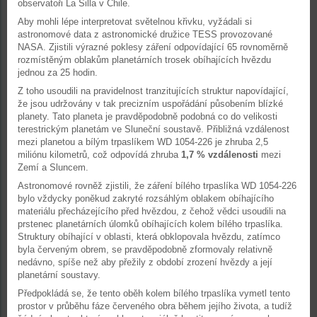
observatoři La Silla v Chile.
Aby mohli lépe interpretovat světelnou křivku, vyžádali si
astronomové data z astronomické družice TESS provozované
NASA. Zjistili výrazné poklesy záření odpovídající 65 rovnoměrně
rozmístěným oblakům planetárních trosek obíhajících hvězdu
jednou za 25 hodin.
Z toho usoudili na pravidelnost tranzitujících struktur napovídající,
že jsou udržovány v tak precizním uspořádání působením blízké
planety. Tato planeta je pravděpodobně podobná co do velikosti
terestrickým planetám ve Sluneční soustavě. Přibližná vzdálenost
mezi planetou a bílým trpaslíkem WD 1054-226 je zhruba 2,5
miliónu kilometrů, což odpovídá zhruba
1,7 % vzdálenosti
mezi
Zemí a Sluncem.
Astronomové rovněž zjistili, že záření bílého trpaslíka WD 1054-226
bylo vždycky poněkud zakryté rozsáhlým oblakem obíhajícího
materiálu přecházejícího před hvězdou, z čehož vědci usoudili na
prstenec planetárních úlomků obíhajících kolem bílého trpaslíka.
Struktury obíhající v oblasti, která obklopovala hvězdu, zatímco
byla červeným obrem, se pravděpodobně zformovaly relativně
nedávno, spíše než aby přežily z období zrození hvězdy a její
planetární soustavy.
Předpokládá se, že tento oběh kolem bílého trpaslíka vymetl tento
prostor v průběhu fáze červeného obra během jejího života, a tudíž