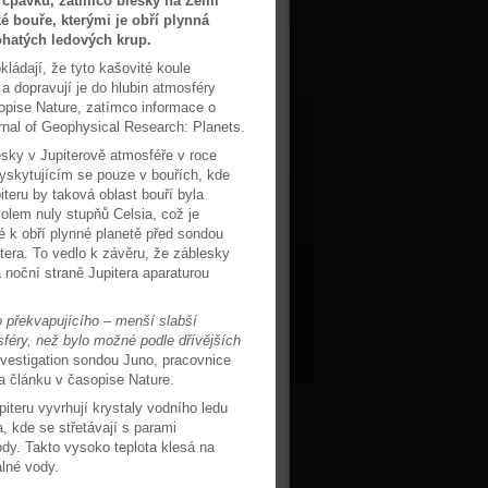
čpavku, zatímco blesky na Zemi
ké bouře, kterými je obří plynná
ohatých ledových krup.
ádají, že tyto kašovité koule
a dopravují je do hlubin atmosféry
sopise Nature, zatímco informace o
rnal of Geophysical Research: Planets.
sky v Jupiterově atmosféře v roce
yskytujícím se pouze v bouřích, kde
teru by taková oblast bouří byla
kolem nuly stupňů Celsia, což je
é k obří plynné planetě před sondou
tera. To vedlo k závěru, že záblesky
noční straně Jupitera aparaturou
 překvapujícího – menší slabší
féry, než bylo možné podle dřívějších
nvestigation sondou Juno, pracovnice
ka článku v časopise Nature.
iteru vyvrhují krystaly vodního ledu
, kde se střetávají s parami
ody. Takto vysoko teplota klesá na
alné vody.