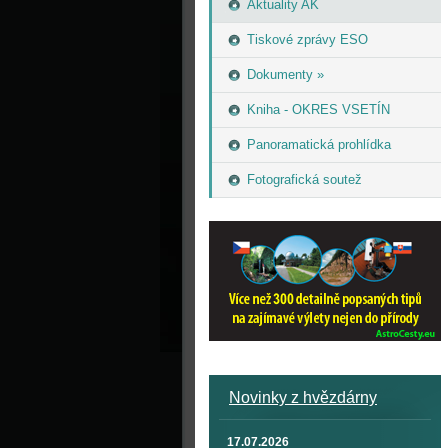
Aktuality AK
Tiskové zprávy ESO
Dokumenty »
Kniha - OKRES VSETÍN
Panoramatická prohlídka
Fotografická soutež
Novinky z hvězdárny
17.07.2026