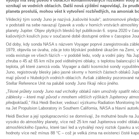
výbojů má svůj původ v oblacích kontaminovaných roztokem vody a 
vznikají ve vodních oblacích. Další nová zjištění napovídají, že prud
planeta proslulá, mohou vést k vytvoření rozbředlých, na amoniak b
Vědecký tým sondy Juno je nazývá „kašovité koule“; astronomové předpokl
v podstatě na sebe navazují čpavek a vodu v horních vrstvách atmosféry 
planety Jupiter. Objev plytkých blesků byl publikován 6. srpna 2020 v ča
kašovitých koulích jsou v současné době dostupné online v časopise Jou
Od doby, kdy sonda NASA s názvem Voyager poprvé zaregistrovala záble
1979, objevila se úvaha, zda je toto blýskání podobné úkazům na Zemi, v
voda existuje ve všech fázích – v podobě ledu, vody a vodní páry. Na Jupi
zhruba o 45 až 65 km níže pod viditelnými oblaky, s teplotou balancující 
teplota, při které zamrzá voda. Voyager a další kosmické sondy vypuštěn
Juno, registrovaly blesky jako jasné skvrny v horních částech oblaků Jupi
mají původ v hlubokých vodních oblacích. Avšak záblesky pozorované na 
Stellar Reference Unit na palubě sondy Juno říkají něco jiného.
„
Těsné průlety sondy Juno nad vrcholky oblaků nám umožnily spatřit něco
záblesky – které mají původ v mnohem větších výškách Jupiterovy atmos
předpokladů
,“ říká Heidi Becker, vedoucí výzkumu Radiation Monitoring I
na Jet Propulsion Laboratory in Southern California, NASA a hlavní autor
Heidi Becker a její spolupracovníci se domnívají, že mohutné bouře na Jup
vysoko do atmosféry planety, více než 25 km nad Jupiterova vodní oblaka
atmosférického čpavku, které taví led a vytvářejí nový roztok čpavku a v
hodnoty více než mínus 88 °C – což je velká zima na existenci čisté kap