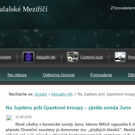
alašské Meziříčí
Zřizovatelem
rojekty
Aktuality AK
Cestovní ruch
Pro
Na obloze
Odborná činnost
Fotogalerie
Dě
Nacházíte se:
Úvodní
»
Aktuality AK
»
Na Jupiteru prší čpavkové kroupy
Na Jupiteru prší čpavkové kroupy – zjistila sonda Juno
12.08.2020
Nové závěry z kosmické sondy Juno, kterou NASA vypustila k Jup
planeta Sluneční soustavy je domovem tzv. „plytkých blesků“. Neoč