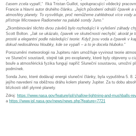
časem zcela vypaří
,“ říká Tristan Guillot, spolupracující vědecký pracovn
Francie a hlavní autor druhého článku. „
Jejich působení odnáší čpavek a v
atmosféry planety. To vysvětluje, proč nemůžeme zahlédnout více vody 
přístroje Microwave Radiometer na palubě sondy Juno
.“
„
Zkombinování těchto dvou závěrů bylo rozhodující k vyřešení záhady ch
Scott Bolton. „
Jak se ukázalo, čpavek ve skutečnosti nechybí; akorát je t
prosté a elegantní podle následující teorie: Když jsou voda a čpavek v ka
dokud nedosáhnou hloubky, kde se vypaří – a to je docela hluboko
.“
Porozumění meteorologii na Jupiteru nám umožňuje vyvinout teorie atmo
ve Sluneční soustavě, stejně tak pro exoplanety, které byly objeveny u c
bouře a atmosférická fyzika fungují napříč Sluneční soustavou, umožní p
podmínek.
Sonda Juno, které dodávají energii sluneční články, byla vypuštěna 5. 8. 
jejího navedení na oběžnou dráhu kolem planety Jupiter. Za tu dobu abso
blízkosti obří plynné planety.
Zdroj:
https://www.nasa.gov/feature/jpl/shallow-lightning-and-mushballs-r
a
https://www.jpl.nasa.gov/news/news.php?feature=7721