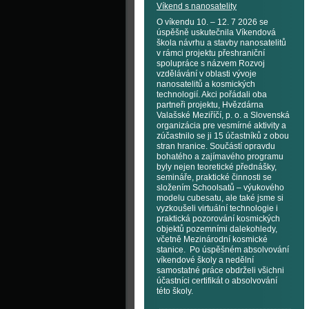
Víkend s nanosatelity
O víkendu 10. – 12. 7 2026 se
úspěšně uskutečnila Víkendová
škola návrhu a stavby nanosatelitů
v rámci projektu přeshraniční
spolupráce s názvem Rozvoj
vzdělávání v oblasti vývoje
nanosatelitů a kosmických
technologií. Akci pořádali oba
partneři projektu, Hvězdárna
Valašské Meziříčí, p. o. a Slovenská
organizácia pre vesmírné aktivity a
zúčastnilo se ji 15 účastníků z obou
stran hranice. Součástí opravdu
bohatého a zajímavého programu
byly nejen teoretické přednášky,
semináře, praktické činnosti se
složením Schoolsatů – výukového
modelu cubesatu, ale také jsme si
vyzkoušeli virtuální technologie i
praktická pozorování kosmických
objektů pozemními dalekohledy,
včetně Mezinárodní kosmické
stanice. Po úspěšném absolvování
víkendové školy a nedělní
samostatné práce obdrželi všichni
účastníci certifikát o absolvování
této školy.