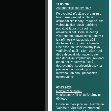
11.05.2026
Astronomické tábory 2026
Po dvouleté přestávce organizuje
hvězdárna pro děti a mládež
astronomické tábory. Podobně jako
v předchozích letech nabízíme
pobytový tábor pro starší a
odvážnější děti, které se nebojí
vícedenního pobytu mimo domov, i
tzv. příměstský tábor, kdy děti
docházejí každý den na hvězdárnu.
Obě akce jsou koncipovány jako
vzdělávací, naším cílem však není
děti zahlcovat informacemi, ale
nabídnout jim smysluplnou rekreaci
plnou her, zábavných úkolů,
dobrovolných sportovních aktivit a
především odpočinku pod
hvězdnou oblohou při nočních
pozorováních.
03.03.2026
Revitalizace areálu
valašskomeziříčské hvězdárny po
60 letech
Poslední roky jsou na Hvězdárně
Valašské Meziříčí ve znamení