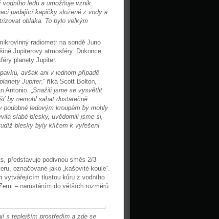
í vodního ledu a umožňuje vznik
uaci padající kapičky složené z vody a
rizovat oblaka. To bylo velkým
: mikrovlnný radiometr na sondě Juno
tšině Jupiterovy atmosféry. Dokonce
éry planety Jupiter.
čpavku, avšak ani v jednom případě
planety Jupiter
,“ říká Scott Bolton,
n Antonio. „
Snažili jsme se vysvětlit
ť by nemohl sahat dostatečně
ary podobné ledovým kroupám by mohly
ila slabé blesky, uvědomili jsme si,
udíž blesky byly klíčem k vyřešení
ts, představuje podivnou směs 2/3
eru, označované jako „kašovité koule“.
 vytvářejícím tlustou kůru z vodního
Zemi – narůstáním do větších rozměrů
jí s teplejším prostředím a zde se