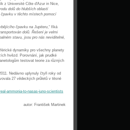
ík z Université Côte d'Azur in Nice,
odu dolů do hlubších oblastí
a čpavku v těchto místech pomocí
ybějícího čpavku na Jupiteru
,“ říká
ransportován dolů. Řešení je velmi
palném stavu, jsou pro nás neviditelné,
sférické dynamiky pro všechny planety
izích hvězd. Porovnání, jak prudké
lanetologům testovat teorie za různých
2011. Nedávno uplynuly čtyři roky od
lvovala 27 vědeckých průletů v těsné
eveal-ammonia-to-nasas-juno-scientists
autor: František Martinek