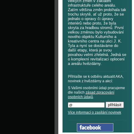
velkých změn v základní
infrastruktuře celého areálu.
Zatím většina změn probíhala tak
trochu skrytě, ať už proto, že se
jednalo o opravy či úpravy
interiérů nebo proto, že byla
skryta za hradbou stromů. První
velkou změnou bylo vybudování
nového objektu Kulturního a
kreativního centra na ulici J. K.
Tyla a nyní se dostáváme do
další etapy, která je svou
povahou velmi zřetelná. Jedná se
o komplexní revitalizaci oplocení
a areálu hvězdárny.
Přihlašte se k odběru aktualit AKA,
novinek z hvězdárny a akcí:
S Vašimi osobními údaji pracujeme
dle našich
zásad zpracování
osobních údajů
.
Více informací o zasílání novinek