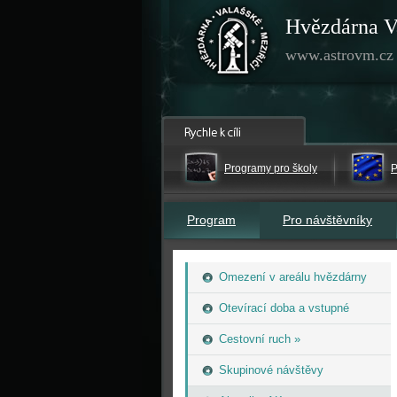
Hvězdárna V
www.astrovm.cz
Programy pro školy
P
Program
Pro návštěvníky
Omezení v areálu hvězdárny
Otevírací doba a vstupné
Cestovní ruch »
Skupinové návštěvy