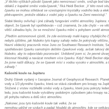
„
V těchto výškách působí čpavek jako nemrznoucí směs, snižuje bod tán
oblaků z kapalné směsi voda-čpavek
,“ říká Heidi Becker. „
V této nové sit
čpavku se mohou střetávat se vzestupnými krystalky vodního ledu a elekt
překvapením, protože oblaka z vodní páry a čpavku na Zemi neexistují
.“
Slabé blesky ovlivňují i jiné záhady fungování vnitřní atmosféry Jupitera
objevil, že čpavek byl spotřebován – což znamená, že zde chybí – ve vě
větší záhadou bylo, že se množství čpavku mění s pohybem uvnitř atmosf
„
Předtím astronomové zjistili, že zde existovaly malé kapsy chybějícího 
nebylo zjištěno, jak hluboko tyto kapsy sahaly nebo že pokrývaly většinu 
hlavní vědecký pracovník mise Juno ze Southwest Research Institute, Sa
spotřebování čpavku samotným deštěm čpavkové vody, avšak takový déš
hluboko, aby to odpovídalo pozorování. Uvědomil jsem si, že pevné útv
klesnout hlouběji a navázat mnohem více čpavku. Když Heidi Becker objev
že jsme našli důkazy, že se čpavek mísí s vodou vysoko v atmosféře, a t
záhady
.“
Kašovité koule na Jupiteru
Druhý článek vydaný v časopise Journal of Geophysical Research: Plane
vody a 1/3 plynného čpavku, která se stává zárodkem pro kroupy na Jupit
Složené z vrstev rozbředlé směsi vody a čpavku, které jsou pokryty ledem
ledu, jsou kašovité koule vytvářeny podobným způsobem jako kroupy na 
při pohybu nahoru a dolů skrz atmosféru.
„
Nakonec jsou tyto kašovité koule tak velké, že se
nemohou udržet ve vzduch a padají hlouběji do atmosféry, kde se setkáva