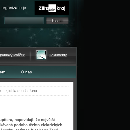
 organizace je
gramový letáček
Dokumenty
tem
O nás
 – zjistila sonda Juno
iteru, napovídají, že největší
ekávaná podoba těchto elektrických