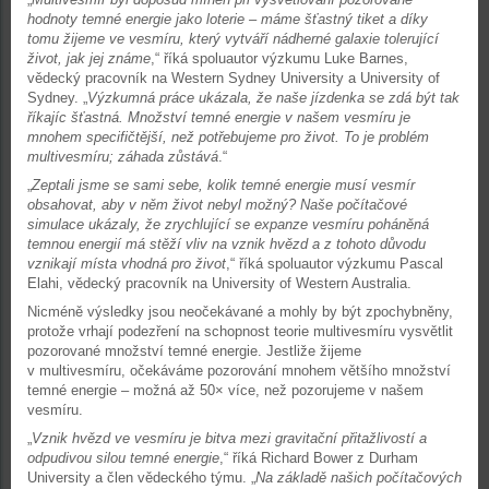
hodnoty temné energie jako loterie – máme šťastný tiket a díky
tomu žijeme ve vesmíru, který vytváří nádherné galaxie tolerující
život, jak jej známe
,“ říká spoluautor výzkumu Luke Barnes,
vědecký pracovník na Western Sydney University a University of
Sydney. „
Výzkumná práce ukázala, že naše jízdenka se zdá být tak
říkajíc šťastná. Množství temné energie v našem vesmíru je
mnohem specifičtější, než potřebujeme pro život. To je problém
multivesmíru; záhada zůstává
.“
„
Zeptali jsme se sami sebe, kolik temné energie musí vesmír
obsahovat, aby v něm život nebyl možný? Naše počítačové
simulace ukázaly, že zrychlující se expanze vesmíru poháněná
temnou energií má stěží vliv na vznik hvězd a z tohoto důvodu
vznikají místa vhodná pro život
,“ říká spoluautor výzkumu Pascal
Elahi, vědecký pracovník na University of Western Australia.
Nicméně výsledky jsou neočekávané a mohly by být zpochybněny,
protože vrhají podezření na schopnost teorie multivesmíru vysvětlit
pozorované množství temné energie. Jestliže žijeme
v multivesmíru, očekáváme pozorování mnohem většího množství
temné energie – možná až 50× více, než pozorujeme v našem
vesmíru.
„
Vznik hvězd ve vesmíru je bitva mezi gravitační přitažlivostí a
odpudivou silou temné energie
,“ říká Richard Bower z Durham
University a člen vědeckého týmu. „
Na základě našich počítačových