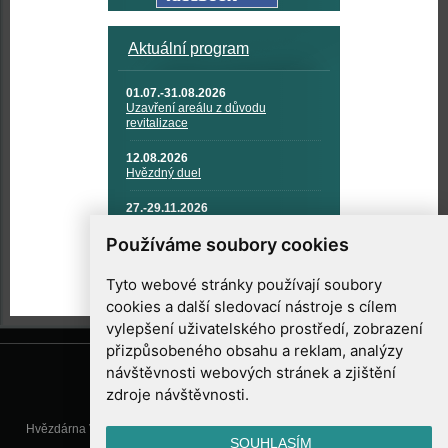
Aktuální program
01.07.-31.08.2026
Uzavření areálu z důvodu
revitalizace
12.08.2026
Hvězdný duel
27.-29.11.2026
KOSMONAUTIKA, RAKETOVÁ
TECHNIKA A KOSMICKÉ
Používáme soubory cookies
TECHNOLOGIE
Tyto webové stránky používají soubory
cookies a další sledovací nástroje s cílem
vylepšení uživatelského prostředí, zobrazení
přizpůsobeného obsahu a reklam, analýzy
návštěvnosti webových stránek a zjištění
zdroje návštěvnosti.
Hvězdárna Valašské Meziříčí, příspěvková organizace, Vsetínská 78, 757
SOUHLASÍM