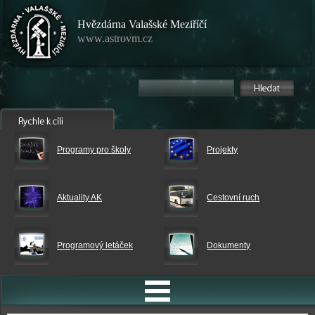
Hvězdárna Valašské Meziříčí
www.astrovm.cz
Programy pro školy
Projekty
Aktuality AK
Cestovní ruch
Programový letáček
Dokumenty