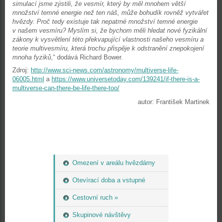
simulací jsme zjistili, že vesmír, který by měl mnohem větší
množství temné energie než ten náš, může bohudík rovněž vytvářet
hvězdy. Proč tedy existuje tak nepatrné množství temné energie
v našem vesmíru? Myslím si, že bychom měli hledat nové fyzikální
zákony k vysvětlení této překvapující vlastnosti našeho vesmíru a
teorie multivesmíru, která trochu přispěje k odstranění znepokojení
mnoha fyziků
,“ dodává Richard Bower.
Zdroj:
http://www.sci-news.com/astronomy/multiverse-life-
06005.html
a
https://www.universetoday.com/139241/if-there-is-a-
multiverse-can-there-be-life-there-too/
autor: František Martinek
Omezení v areálu hvězdárny
Otevírací doba a vstupné
Cestovní ruch »
Skupinové návštěvy