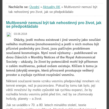
Nacházíte se:
Úvodní
»
Aktuality AK
»
Multivesmír nemusí být
tak nehostinný pro život, jak se předpokládalo
Multivesmír nemusí být tak nehostinný pro život, jak
se předpokládalo
03.06.2018
Otázky, jestli mohou existovat i jiné vesmíry jako součást
velkého multiversa (mnohovesmíru) a jestli v nich mohou být
příznivé podmínky pro život, jsou palčivým problémem
současné kosmologie. Nyní nové výzkumy – publikované ve
dvou článcích v Monthly Notices of the Royal Astronomical
Society – ukázaly, že život by potenciálně mohl být přítomen
v celém multiversu, pokud ovšem existuje. Klíčem k tomu je
temná (skrytá) energie, která přirozeně prostupuje veškerý
prostor a zvyšuje rychlost rozpínání vesmíru.
Některé současné teorie vzniku vesmíru předpovídají mnohem víc
temné energie, než je pozorováno. Pokud by tomu tak bylo, její
větší množství by mohlo způsobit tak rychlou expanzi, že by
rozředila hmotu vesmíru ještě před tím, než by se zformovaly
hvězdy, planety – a život.
Jak se uvádělo v 70. a 80. letech minulého století, teorie