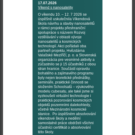
17.07.2026
Víkend s nanosatelity
O víkendu 10. – 12. 7 2026 se
úspěšně uskutečnila Víkendová
škola návrhu a stavby nanosatelitů
v rámci projektu přeshraniční
spolupráce s názvem Rozvoj
vzdělávání v oblasti vývoje
nanosatelitů a kosmických
technologií. Akci pořádali oba
partneři projektu, Hvězdárna
Valašské Meziříčí, p. o. a Slovenská
organizácia pre vesmírné aktivity a
zúčastnilo se ji 15 účastníků z obou
stran hranice. Součástí opravdu
bohatého a zajímavého programu
byly nejen teoretické přednášky,
semináře, praktické činnosti se
složením Schoolsatů – výukového
modelu cubesatu, ale také jsme si
vyzkoušeli virtuální technologie i
praktická pozorování kosmických
objektů pozemními dalekohledy,
včetně Mezinárodní kosmické
stanice. Po úspěšném absolvování
víkendové školy a nedělní
samostatné práce obdrželi všichni
účastníci certifikát o absolvování
této školy.