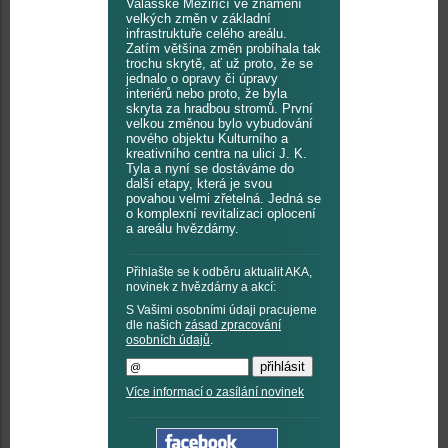
Valašské Meziříčí ve znamení
velkých změn v základní
infrastruktuře celého areálu.
Zatím většina změn probíhala tak
trochu skrytě, ať už proto, že se
jednalo o opravy či úpravy
interiérů nebo proto, že byla
skryta za hradbou stromů. První
velkou změnou bylo vybudování
nového objektu Kulturního a
kreativního centra na ulici J. K.
Tyla a nyní se dostáváme do
další etapy, která je svou
povahou velmi zřetelná. Jedná se
o komplexní revitalizaci oplocení
a areálu hvězdárny.
Přihlašte se k odběru aktualit AKA,
novinek z hvězdárny a akcí:
S Vašimi osobními údaji pracujeme
dle našich
zásad zpracování
osobních údajů
.
Více informací o zasílání novinek