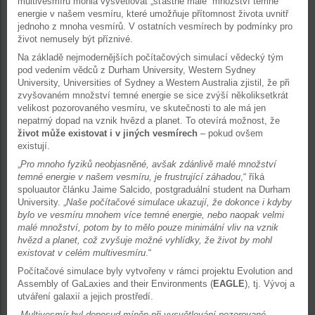
multivesmíru mohla vysvětlovat „šťastně malé“ množství temné
energie v našem vesmíru, které umožňuje přítomnost života uvnitř
jednoho z mnoha vesmírů. V ostatních vesmírech by podmínky pro
život nemusely být příznivé.
Na základě nejmodernějších počítačových simulací vědecký tým
pod vedením vědců z Durham University, Western Sydney
University, Universities of Sydney a Western Australia zjistil, že při
zvyšovaném množství temné energie se sice zvýší několiksetkrát
velikost pozorovaného vesmíru, ve skutečnosti to ale má jen
nepatrný dopad na vznik hvězd a planet. To otevírá možnost, že
život může existovat i v jiných vesmírech
– pokud ovšem
existují.
„
Pro mnoho fyziků neobjasněné, avšak zdánlivě malé množství
temné energie v našem vesmíru, je frustrující záhadou
,“ říká
spoluautor článku Jaime Salcido, postgraduální student na Durham
University. „
Naše počítačové simulace ukazují, že dokonce i kdyby
bylo ve vesmíru mnohem více temné energie, nebo naopak velmi
malé množství, potom by to mělo pouze minimální vliv na vznik
hvězd a planet, což zvyšuje možné vyhlídky, že život by mohl
existovat v celém multivesmíru
.“
Počítačové simulace byly vytvořeny v rámci projektu Evolution and
Assembly of GaLaxies and their Environments (
EAGLE
), tj. Vývoj a
utváření galaxií a jejich prostředí.
„
Multivesmír byl doposud míněn při vysvětlování pozorované