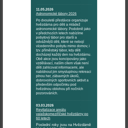
11.05.2026
Astronomické tábory 2026
Po dvouleté přestávce organizuje
hvězdárna pro děti a mládež
astronomické tábory. Podobně jako
v předchozích letech nabízíme
pobytový tábor pro starší a
odvážnější děti, které se nebojí
vícedenního pobytu mimo domov, i
tzv. příměstský tábor, kdy děti
docházejí každý den na hvězdárnu.
Obě akce jsou koncipovány jako
vzdělávací, naším cílem však není
děti zahlcovat informacemi, ale
nabídnout jim smysluplnou rekreaci
plnou her, zábavných úkolů,
dobrovolných sportovních aktivit a
především odpočinku pod
hvězdnou oblohou při nočních
pozorováních.
03.03.2026
Revitalizace areálu
valašskomeziříčské hvězdárny po
60 letech
Poslední roky jsou na Hvězdárně