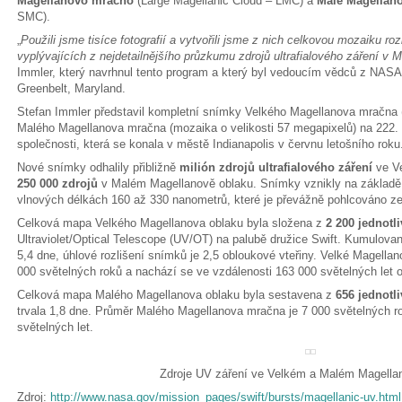
Magellanovo mračno
(Large Magellanic Cloud – LMC) a
Malé Magellan
SMC).
„
Použili jsme tisíce fotografií a vytvořili jsme z nich celkovou mozaiku ro
vyplývajících z nejdetailnějšího průzkumu zdrojů ultrafialového záření v
Immler, který navrhnul tento program a který byl vedoucím vědců z NASA
Greenbelt, Maryland.
Stefan Immler představil kompletní snímky Velkého Magellanova mračna (
Malého Magellanova mračna (mozaika o velikosti 57 megapixelů) na 222.
společnosti, která se konala v městě Indianapolis v červnu letošního roku
Nové snímky odhalily přibližně
milión zdrojů ultrafialového záření
ve V
250 000 zdrojů
v Malém Magellanově oblaku. Snímky vznikly na základě d
vlnových délkách 160 až 330 nanometrů, které je převážně pohlcováno 
Celková mapa Velkého Magellanova oblaku byla složena z
2 200 jednotl
Ultraviolet/Optical Telescope (UV/OT) na palubě družice Swift. Kumulovan
5,4 dne, úhlové rozlišení snímků je 2,5 obloukové vteřiny. Velké Magel
000 světelných roků a nachází se ve vzdálenosti 163 000 světelných let
Celková mapa Malého Magellanova oblaku byla sestavena z
656 jednotl
trvala 1,8 dne. Průměr Malého Magellanova mračna je 7 000 světelných r
světelných let.
Zdroje UV záření ve Velkém a Malém Magella
Zdroj:
http://www.nasa.gov/mission_pages/swift/bursts/magellanic-uv.html