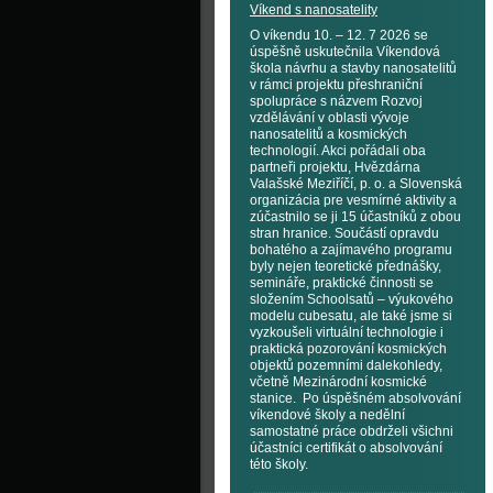
Víkend s nanosatelity
O víkendu 10. – 12. 7 2026 se
úspěšně uskutečnila Víkendová
škola návrhu a stavby nanosatelitů
v rámci projektu přeshraniční
spolupráce s názvem Rozvoj
vzdělávání v oblasti vývoje
nanosatelitů a kosmických
technologií. Akci pořádali oba
partneři projektu, Hvězdárna
Valašské Meziříčí, p. o. a Slovenská
organizácia pre vesmírné aktivity a
zúčastnilo se ji 15 účastníků z obou
stran hranice. Součástí opravdu
bohatého a zajímavého programu
byly nejen teoretické přednášky,
semináře, praktické činnosti se
složením Schoolsatů – výukového
modelu cubesatu, ale také jsme si
vyzkoušeli virtuální technologie i
praktická pozorování kosmických
objektů pozemními dalekohledy,
včetně Mezinárodní kosmické
stanice. Po úspěšném absolvování
víkendové školy a nedělní
samostatné práce obdrželi všichni
účastníci certifikát o absolvování
této školy.