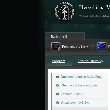
Hvězdárna V
www.astrovm.cz
Programy pro školy
P
Program
Pro návštěvníky
Omezení v areálu hvězdárny
Otevírací doba a vstupné
Cestovní ruch »
Skupinové návštěvy