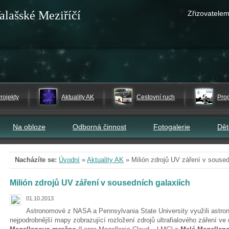
alašské Meziříčí
Zřizovatelem
rojekty
Aktuality AK
Cestovní ruch
Pro
Na obloze
Odborná činnost
Fotogalerie
Dě
Nacházíte se:
Úvodní
»
Aktuality AK
»
Milión zdrojů UV záření v soused
Milión zdrojů UV záření v sousedních galaxiích
01.10.2013
Astronomové z NASA a Pennsylvania State University využili astro
nejpodrobnější mapy zobrazující rozložení zdrojů ultrafialového záření v