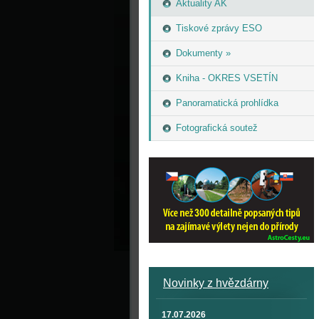
Aktuality AK
Tiskové zprávy ESO
Dokumenty »
Kniha - OKRES VSETÍN
Panoramatická prohlídka
Fotografická soutež
Novinky z hvězdárny
17.07.2026