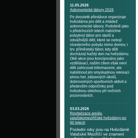
11.05.2026
Astronomické tábory 2026
Po dvouleté přestávce organizuje
hvězdárna pro děti a mládež
astronomické tábory. Podobně jako
v předchozích letech nabízíme
pobytový tábor pro starší a
odvážnější děti, které se nebojí
vícedenního pobytu mimo domov, i
tzv. příměstský tábor, kdy děti
docházejí každý den na hvězdárnu.
Obě akce jsou koncipovány jako
vzdělávací, naším cílem však není
děti zahlcovat informacemi, ale
nabídnout jim smysluplnou rekreaci
plnou her, zábavných úkolů,
dobrovolných sportovních aktivit a
především odpočinku pod
hvězdnou oblohou při nočních
pozorováních.
03.03.2026
Revitalizace areálu
valašskomeziříčské hvězdárny po
60 letech
Poslední roky jsou na Hvězdárně
Valašské Meziříčí ve znamení