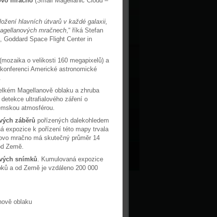
ovo mračno
(Small Magellanic Cloud –
zložení hlavních útvarů v každé galaxii,
 Magellanových mračnech
,“ říká Stefan
, Goddard Space Flight Center in
mozaika o velikosti 160 megapixelů) a
 konferenci Americké astronomické
.
elkém Magellanově oblaku a zhruba
etekce ultrafialového záření o
zemskou atmosférou.
ivých záběrů
pořízených dalekohledem
á expozice k pořízení této mapy trvala
lanovo mračno má skutečný průměr 14
 od Země.
ivých snímků
. Kumulovaná expozice
oků a od Země je vzdáleno 200 000
nově oblaku