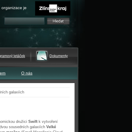
 organizace je
gramový letáček
Dokumenty
tem
O nás
ních galaxiích
nomickou družici
Swift
k vytvoření
e dvou sousedních galaxiích
Velké