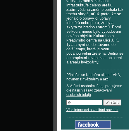
velkých změn v základní
infrastruktuře celého areálu.
Zatím většina změn probíhala tak
trochu skrytě, ať už proto, že se
jednalo o opravy či úpravy
interiérů nebo proto, že byla
skryta za hradbou stromů. První
velkou změnou bylo vybudování
nového objektu Kulturního a
kreativního centra na ulici J. K.
Tyla a nyní se dostáváme do
další etapy, která je svou
povahou velmi zřetelná. Jedná se
o komplexní revitalizaci oplocení
a areálu hvězdárny.
Přihlašte se k odběru aktualit AKA,
novinek z hvězdárny a akcí:
S Vašimi osobními údaji pracujeme
dle našich
zásad zpracování
osobních údajů
.
Více informací o zasílání novinek