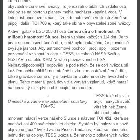
která obíhá v
obyvatelné zóně své hvězdy. To je rozsah orbitálních vzdáleností,
kde by se na povrchu planety mohla nacházet kapalná voda. V
lednu astronomové oznámili, že k tomuto světu velikosti Země se
připojil další,
TOI 700 e
, který také obíhá v obyvatelné zóně hvězdy.
Aktivní galaxie ESO 253-3 hostí
černou díru o hmotnosti 78
milionů hmotností Slunce
, která vzplane každých 114 dní. Je to
první supermasivní černá díra, u níž bylo prokázáno, že pravidelně
zvyšuje jasnost. Aby astronomové pochopili proč, spojili pozemní
pozorování vzplanutí s daty z TESS, teleskopů NASA Swift a
NuSTAR a satelitu XMM-Newton provozovaného ESA.
Nejpravděpodobnější odpovědí je podle nich, že se obří hvězda při
každém oběhu přiblíží dostatečně blízko k monstrózní černé díře,
takže gravitace černé díry si přivlastní určité množství hvězdného
plynu. Tento materiál padá dovnitř a vytváří vzplanutí, když narazí
na obrovský disk plynu obklopující černou díru.
TESS také objevila
Umělecké ztvárnění exoplanetární soustavy
trojici horkých světů
TOI-451
větších než Země
obíhající kolem
mnohem mladší verze našeho Slunce s názvem
TOI 451
, která se
nachází asi 400 světelných let daleko. Systém byl nalezen v nově
objevené „řece“ hvězd zvané Pisces-Eridanus, která se táhne přes
jednu třetinu oblohy. TESS ukázala, že mnoho z odhalených hvězd