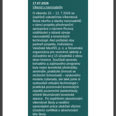
17.07.2026
Víkend s nanosatelity
O víkendu 10. – 12. 7 2026 se
úspěšně uskutečnila Víkendová
škola návrhu a stavby nanosatelitů
v rámci projektu přeshraniční
spolupráce s názvem Rozvoj
vzdělávání v oblasti vývoje
nanosatelitů a kosmických
technologií. Akci pořádali oba
partneři projektu, Hvězdárna
Valašské Meziříčí, p. o. a Slovenská
organizácia pre vesmírné aktivity a
zúčastnilo se ji 15 účastníků z obou
stran hranice. Součástí opravdu
bohatého a zajímavého programu
byly nejen teoretické přednášky,
semináře, praktické činnosti se
složením Schoolsatů – výukového
modelu cubesatu, ale také jsme si
vyzkoušeli virtuální technologie i
praktická pozorování kosmických
objektů pozemními dalekohledy,
včetně Mezinárodní kosmické
stanice. Po úspěšném absolvování
víkendové školy a nedělní
samostatné práce obdrželi všichni
účastníci certifikát o absolvování
této školy.