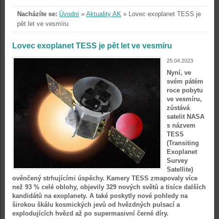
Nacházíte se:
Úvodní
»
Aktuality AK
»
Lovec exoplanet TESS je
pět let ve vesmíru
Lovec exoplanet TESS je pět let ve vesmíru
25.04.2023
Nyní, ve
svém pátém
roce pobytu
ve vesmíru,
zůstává
satelit NASA
s názvem
TESS
(Transiting
Exoplanet
Survey
Satellite)
ověnčený strhujícími úspěchy. Kamery TESS zmapovaly více
než 93 % celé oblohy, objevily 329 nových světů a tisíce dalších
kandidátů na exoplanety. A také poskytly nové pohledy na
širokou škálu kosmických jevů od hvězdných pulsací a
explodujících hvězd až po supermasivní černé díry.