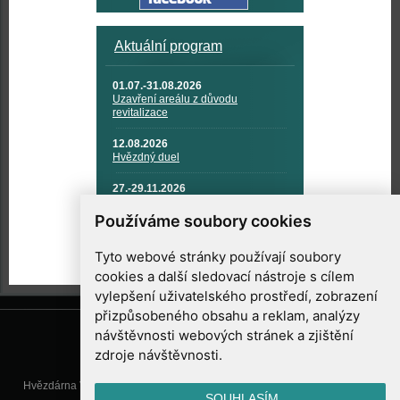
Aktuální program
01.07.-31.08.2026
Uzavření areálu z důvodu
revitalizace
12.08.2026
Hvězdný duel
27.-29.11.2026
KOSMONAUTIKA, RAKETOVÁ
TECHNIKA A KOSMICKÉ
Používáme soubory cookies
TECHNOLOGIE
Tyto webové stránky používají soubory
cookies a další sledovací nástroje s cílem
vylepšení uživatelského prostředí, zobrazení
přizpůsobeného obsahu a reklam, analýzy
návštěvnosti webových stránek a zjištění
zdroje návštěvnosti.
Hvězdárna Valašské Meziříčí, příspěvková organizace, Vsetínská 78, 757
SOUHLASÍM