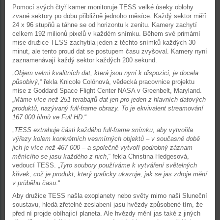
Pomocí svých čtyř kamer monitoruje TESS velké úseky oblohy
zvané sektory po dobu přibližně jednoho měsíce. Každý sektor měří
24 x 96 stupňů a táhne se od horizontu k zenitu. Kamery zachytí
celkem 192 milionů pixelů v každém snímku. Během své primární
mise družice TESS zachytila jeden z těchto snímků každých 30
minut, ale tento proud dat se postupem času zvyšoval. Kamery nyní
zaznamenávají každý sektor každých 200 sekund.
„
Objem velmi kvalitních dat, která jsou nyní k dispozici, je docela
působivý
,“ řekla Knicole Colónová, vědecká pracovnice projektu
mise z Goddard Space Flight Center NASA v Greenbelt, Maryland.
„
Máme více než 251 terabajtů dat jen pro jeden z hlavních datových
produktů, nazývaný full-frame obrazy. To je ekvivalent streamování
167 000 filmů ve Full HD
.“
„
TESS extrahuje části každého full-frame snímku, aby vytvořila
výřezy kolem konkrétních vesmírných objektů – v současné době
jich je více než 467 000 – a společně vytvoří podrobný záznam
měnícího se jasu každého z nich
,“ řekla Christina Hedgesová,
vedoucí TESS. „
Tyto soubory používáme k vytváření světelných
křivek, což je produkt, který graficky ukazuje, jak se jas zdroje mění
v průběhu času
.“
Aby družice TESS našla exoplanety nebo světy mimo naši Sluneční
soustavu, hledá zřetelné zeslabení jasu hvězdy způsobené tím, že
před ní projde obíhající planeta. Ale hvězdy mění jas také z jiných