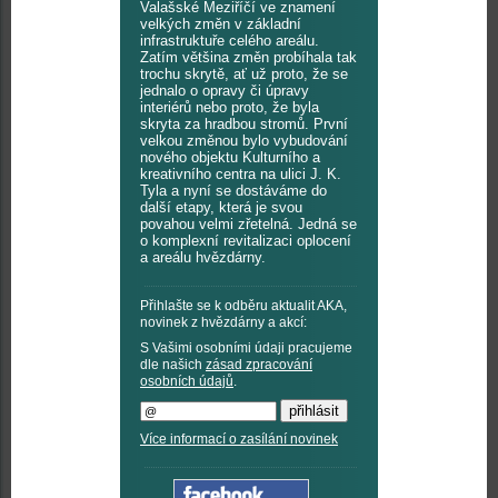
Valašské Meziříčí ve znamení
velkých změn v základní
infrastruktuře celého areálu.
Zatím většina změn probíhala tak
trochu skrytě, ať už proto, že se
jednalo o opravy či úpravy
interiérů nebo proto, že byla
skryta za hradbou stromů. První
velkou změnou bylo vybudování
nového objektu Kulturního a
kreativního centra na ulici J. K.
Tyla a nyní se dostáváme do
další etapy, která je svou
povahou velmi zřetelná. Jedná se
o komplexní revitalizaci oplocení
a areálu hvězdárny.
Přihlašte se k odběru aktualit AKA,
novinek z hvězdárny a akcí:
S Vašimi osobními údaji pracujeme
dle našich
zásad zpracování
osobních údajů
.
Více informací o zasílání novinek