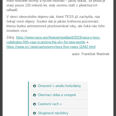
mělo hvězdné skvrny a rychle rotovalo – jasný důkaz, že proud je
starý pouze 120 milionů let, tedy osminu stáří z předchozích
odhadů.
V rámci obrovského objemu dat, které TESS již zachytila, nás
čekají nové objevy. Soubor dat je jakási knihovna pozorování,
kterou budou astronomové prozkoumávat roky, ale čeká nás toho
mnohem více.
Zdroj:
https://www.nasa.gov/feature/goddard/2023/nasa-s-tess-
celebrates-fifth-year-scanning-the-sky-for-new-worlds
a
https://www.sci.news/astronomy/tess-five-years-11842.html
autor: František Martinek
Omezení v areálu hvězdárny
Otevírací doba a vstupné
Cestovní ruch »
Skupinové návštěvy