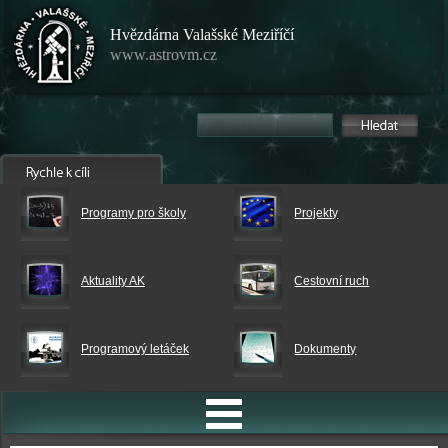
Hvězdárna Valašské Meziříčí
www.astrovm.cz
Programy pro školy
Projekty
Aktuality AK
Cestovní ruch
Programový letáček
Dokumenty