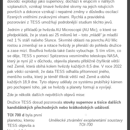
důvodů: explodují jako supernovy, dochází k erupcím v náhlých
vzplanutích, vznikají tmavé hvězdné skvrny na jejich rotujících
površích a dokonce vznikají i nepatrné změny v důsledku oscilací
řízených vnitřními zvukovými vlnami. Rychlá a pravidelná
pozorování z TESS umožňují podrobnější studium těchto jevů.
Jedním z příkladů je hvězda AU Microscopii (AU Mic), o které se
předpokládá, že je stará asi 25 milionů let – toto „mládě“ je mladší
než 1 % stáří našeho Slunce. Skvrnité oblasti na povrchu AU Mic
rostou a zmenšují se a rotace hvězdy je přenáší do pohledu družice
a zase mizí. Bouřlivá hvězda také často vybuchuje. S tím vším, co
se děje, TESS s pomocí Spitzerova vesmírného teleskopu NASA,
který je nyní již v důchodu, objevila planetu přibližně čtyřikrát větší
než Země, která obíhá kolem hvězdy každých 8,5 dne. V roce 2022
pak vědci oznámili, že data TESS odhalila přítomnost jiného,
menšího světa, který je téměř třikrát větší než Země a obíhá
každých 18,9 dne. Tyto objevy udělaly ze systému prubířský kámen
pro pochopení toho, jak se hvězdy a planety formují a vyvíjejí.
Zde je několik dalších největších objevů mise:
Družice TESS dosud pozorovala
stovky supernov a tisíce dalších
kandidátských přechodných nebo krátkodobých událostí
.
TOI 700 d
byla první
planetou, kterou
Umělecké ztvárnění exoplanetární soustavy
TOI-700
TESS objevila a