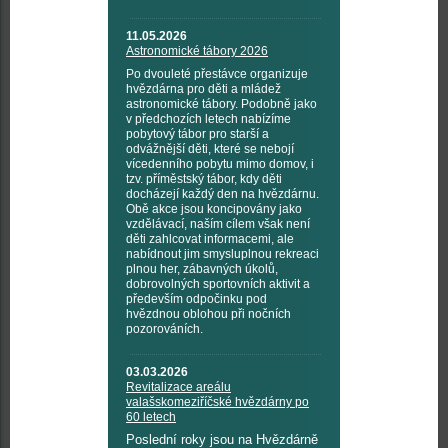
11.05.2026
Astronomické tábory 2026
Po dvouleté přestávce organizuje
hvězdárna pro děti a mládež
astronomické tábory. Podobně jako
v předchozích letech nabízíme
pobytový tábor pro starší a
odvážnější děti, které se nebojí
vícedenního pobytu mimo domov, i
tzv. příměstský tábor, kdy děti
docházejí každý den na hvězdárnu.
Obě akce jsou koncipovány jako
vzdělávací, naším cílem však není
děti zahlcovat informacemi, ale
nabídnout jim smysluplnou rekreaci
plnou her, zábavných úkolů,
dobrovolných sportovních aktivit a
především odpočinku pod
hvězdnou oblohou při nočních
pozorováních.
03.03.2026
Revitalizace areálu
valašskomeziříčské hvězdárny po
60 letech
Poslední roky jsou na Hvězdárně