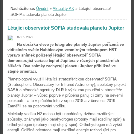
Nacházíte se:
Úvodní
»
Aktuality AK
»
Létající observatoř
SOFIA studovala planetu Jupiter
Létající observatoř SOFIA studovala planetu Jupiter
07.05.2022
Na obrázku vlevo je fotografie planety Jupiter pořízená ve
viditelném světle Hubbleovým vesmírným teleskopem HST,
vpravo snímek pořízený létající observatoří SOFIA
demonstrující variace teplot Jupitera v různých planetárních
šířkách. Dva snímky zachycují planetu Jupiter přibližně ve
stejné orientaci.
Planetologové využili létající stratosférickou observatoř
SOFIA
(Stratospheric Observatory for Infrared Astronomy), společný projekt
NASA
a německé agentury
DLR
k výzkumu proudění v atmosféře
planety Jupiter – vůbec poprvé v průběhu panující zimy na severní
polokouli – a to v průběhu letu v srpnu 2018 a v červenci 2019.
Zaměřili se na pozorování vodíku.
Molekuly vodíku H2 mohou být uspořádány dvěma rozdílnými
způsoby, známými jako parahydrogen (protony mají rozdílný spin) a
orthohydrogen (protony mají stejný spin). Orthohydrogen má vyšší
energii. Odlišné orientace mají rozdílné energie rozhodující pro