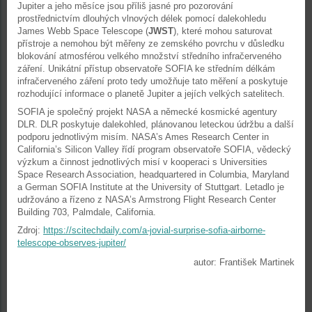
Jupiter a jeho měsíce jsou příliš jasné pro pozorování
prostřednictvím dlouhých vlnových délek pomocí dalekohledu
James Webb Space Telescope (
JWST
), které mohou saturovat
přístroje a nemohou být měřeny ze zemského povrchu v důsledku
blokování atmosférou velkého množství středního infračerveného
záření. Unikátní přístup observatoře SOFIA ke středním délkám
infračerveného záření proto tedy umožňuje tato měření a poskytuje
rozhodující informace o planetě Jupiter a jejích velkých satelitech.
SOFIA je společný projekt NASA a německé kosmické agentury
DLR. DLR poskytuje dalekohled, plánovanou leteckou údržbu a další
podporu jednotlivým misím. NASA’s Ames Research Center in
California’s Silicon Valley řídí program observatoře SOFIA, vědecký
výzkum a činnost jednotlivých misí v kooperaci s Universities
Space Research Association, headquartered in Columbia, Maryland
a German SOFIA Institute at the University of Stuttgart. Letadlo je
udržováno a řízeno z NASA’s Armstrong Flight Research Center
Building 703, Palmdale, California.
Zdroj:
https://scitechdaily.com/a-jovial-surprise-sofia-airborne-
telescope-observes-jupiter/
autor: František Martinek