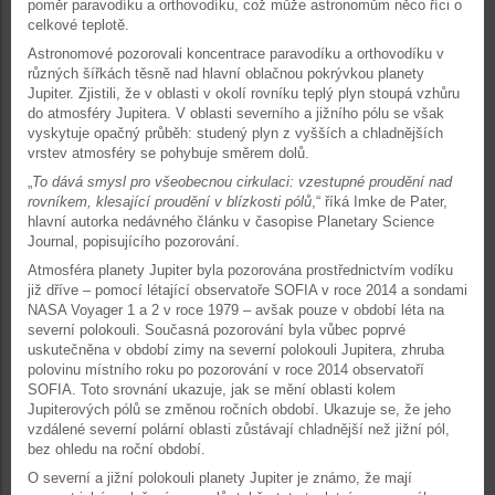
poměr paravodíku a orthovodíku, což může astronomům něco říci o
celkové teplotě.
Astronomové pozorovali koncentrace paravodíku a orthovodíku v
různých šířkách těsně nad hlavní oblačnou pokrývkou planety
Jupiter. Zjistili, že v oblasti v okolí rovníku teplý plyn stoupá vzhůru
do atmosféry Jupitera. V oblasti severního a jižního pólu se však
vyskytuje opačný průběh: studený plyn z vyšších a chladnějších
vrstev atmosféry se pohybuje směrem dolů.
„
To dává smysl pro všeobecnou cirkulaci: vzestupné proudění nad
rovníkem, klesající proudění v blízkosti pólů
,“ říká Imke de Pater,
hlavní autorka nedávného článku v časopise Planetary Science
Journal, popisujícího pozorování.
Atmosféra planety Jupiter byla pozorována prostřednictvím vodíku
již dříve – pomocí létající observatoře SOFIA v roce 2014 a sondami
NASA Voyager 1 a 2 v roce 1979 – avšak pouze v období léta na
severní polokouli. Současná pozorování byla vůbec poprvé
uskutečněna v období zimy na severní polokouli Jupitera, zhruba
polovinu místního roku po pozorování v roce 2014 observatoří
SOFIA. Toto srovnání ukazuje, jak se mění oblasti kolem
Jupiterových pólů se změnou ročních období. Ukazuje se, že jeho
vzdálené severní polární oblasti zůstávají chladnější než jižní pól,
bez ohledu na roční období.
O severní a jižní polokouli planety Jupiter je známo, že mají