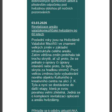
dobrovolných sportovních aktivit a
především odpočinku pod
hvězdnou oblohou při nočních
pozorováních.
03.03.2026
Revitalizace areálu
valašskomeziříčské hvězdárny po
60 letech
Poslední roky jsou na Hvězdárně
Valašské Meziříčí ve znamení
velkých změn v základní
infrastruktuře celého areálu.
Zatím většina změn probíhala tak
trochu skrytě, ať už proto, že se
jednalo o opravy či úpravy
interiérů nebo proto, že byla
skryta za hradbou stromů. První
velkou změnou bylo vybudování
nového objektu Kulturního a
kreativního centra na ulici J. K.
Tyla a nyní se dostáváme do
další etapy, která je svou
povahou velmi zřetelná. Jedná se
o komplexní revitalizaci oplocení
a areálu hvězdárny.
Přihlašte se k odběru aktualit AKA,