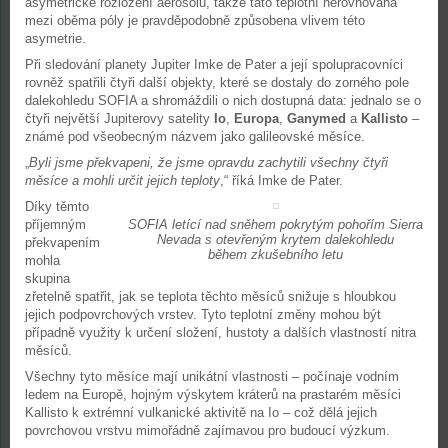
asymetrické rozložení aerosolů, takže tato teplotní nerovnováha
mezi oběma póly je pravděpodobně způsobena vlivem této
asymetrie.
Při sledování planety Jupiter Imke de Pater a její spolupracovníci
rovněž spatřili čtyři další objekty, které se dostaly do zorného pole
dalekohledu SOFIA a shromáždili o nich dostupná data: jednalo se o
čtyři největší Jupiterovy satelity
Io
,
Europa
,
Ganymed
a
Kallisto
–
známé pod všeobecným názvem jako galileovské měsíce.
„
Byli jsme překvapeni, že jsme opravdu zachytili všechny čtyři
měsíce a mohli určit jejich teploty
,“ říká Imke de Pater.
Díky těmto
příjemným
SOFIA letící nad sněhem pokrytým pohořím Sierra
Nevada s otevřeným krytem dalekohledu
překvapením
během zkušebního letu
mohla
skupina
zřetelně spatřit, jak se teplota těchto měsíců snižuje s hloubkou
jejich podpovrchových vrstev. Tyto teplotní změny mohou být
případně využity k určení složení, hustoty a dalších vlastností nitra
měsíců.
Všechny tyto měsíce mají unikátní vlastnosti – počínaje vodním
ledem na Europě, hojným výskytem kráterů na prastarém měsíci
Kallisto k extrémní vulkanické aktivitě na Io – což dělá jejich
povrchovou vrstvu mimořádně zajímavou pro budoucí výzkum.