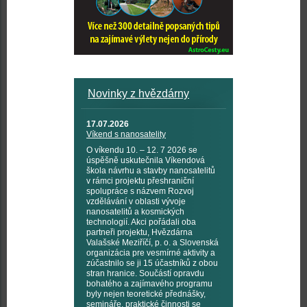
Novinky z hvězdárny
17.07.2026
Víkend s nanosatelity
O víkendu 10. – 12. 7 2026 se
úspěšně uskutečnila Víkendová
škola návrhu a stavby nanosatelitů
v rámci projektu přeshraniční
spolupráce s názvem Rozvoj
vzdělávání v oblasti vývoje
nanosatelitů a kosmických
technologií. Akci pořádali oba
partneři projektu, Hvězdárna
Valašské Meziříčí, p. o. a Slovenská
organizácia pre vesmírné aktivity a
zúčastnilo se ji 15 účastníků z obou
stran hranice. Součástí opravdu
bohatého a zajímavého programu
byly nejen teoretické přednášky,
semináře, praktické činnosti se