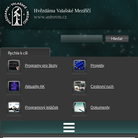
Hvězdárna Valašské Meziříčí
www.astrovm.cz
Programy pro školy
Projekty
Aktuality AK
Cestovní ruch
Programový letáček
Dokumenty