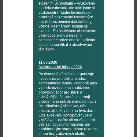
složením Schoolsatů – výukového
modelu cubesatu, ale také jsme si
vyzkoušeli virtuální technologie i
praktická pozorování kosmických
objektů pozemními dalekohledy,
včetně Mezinárodní kosmické
stanice. Po úspěšném absolvování
víkendové školy a nedělní
samostatné práce obdrželi všichni
účastníci certifikát o absolvování
této školy.
11.05.2026
Astronomické tábory 2026
Po dvouleté přestávce organizuje
hvězdárna pro děti a mládež
astronomické tábory. Podobně jako
v předchozích letech nabízíme
pobytový tábor pro starší a
odvážnější děti, které se nebojí
vícedenního pobytu mimo domov, i
tzv. příměstský tábor, kdy děti
docházejí každý den na hvězdárnu.
Obě akce jsou koncipovány jako
vzdělávací, naším cílem však není
děti zahlcovat informacemi, ale
nabídnout jim smysluplnou rekreaci
plnou her, zábavných úkolů,