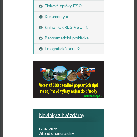
Tiskové zprávy ESO
Dokumenty »
Kniha - OKRES VSETÍN
Panoramatická prohlídka
Fotografická soutež
Novinky z hvězdárny
17.07.2026
Víkend s nanosatelity