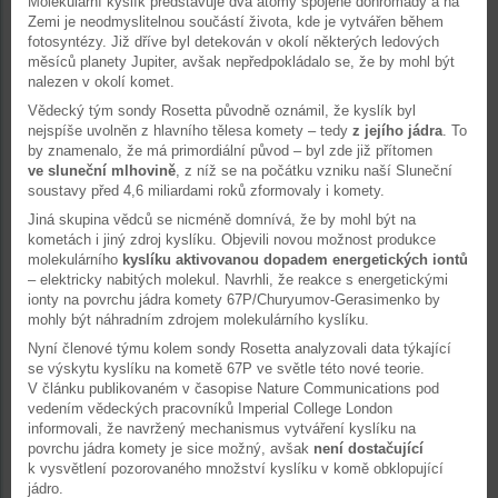
Molekulární kyslík představuje dva atomy spojené dohromady a na
Zemi je neodmyslitelnou součástí života, kde je vytvářen během
fotosyntézy. Již dříve byl detekován v okolí některých ledových
měsíců planety Jupiter, avšak nepředpokládalo se, že by mohl být
nalezen v okolí komet.
Vědecký tým sondy Rosetta původně oznámil, že kyslík byl
nejspíše uvolněn z hlavního tělesa komety – tedy
z jejího jádra
. To
by znamenalo, že má primordiální původ – byl zde již přítomen
ve sluneční mlhovině
, z níž se na počátku vzniku naší Sluneční
soustavy před 4,6 miliardami roků zformovaly i komety.
Jiná skupina vědců se nicméně domnívá, že by mohl být na
kometách i jiný zdroj kyslíku. Objevili novou možnost produkce
molekulárního
kyslíku aktivovanou dopadem energetických iontů
– elektricky nabitých molekul. Navrhli, že reakce s energetickými
ionty na povrchu jádra komety 67P/Churyumov-Gerasimenko by
mohly být náhradním zdrojem molekulárního kyslíku.
Nyní členové týmu kolem sondy Rosetta analyzovali data týkající
se výskytu kyslíku na kometě 67P ve světle této nové teorie.
V článku publikovaném v časopise Nature Communications pod
vedením vědeckých pracovníků Imperial College London
informovali, že navržený mechanismus vytváření kyslíku na
povrchu jádra komety je sice možný, avšak
není dostačující
k vysvětlení pozorovaného množství kyslíku v komě obklopující
jádro.