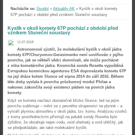
Nacházíte se:
Úvodní
»
Aktuality AK
»
Kyslík v okolí komety
67P pochází z období před vznikem Sluneční soustavy
Kyslík v okolí komety 67P pochází z období před
vznikem Sluneční soustavy
11.07.2018
Astronomové zjistili, že molekulární kyslík v okolí jádra
komety 67P/Churyumov-Gerasimenko není uvolňován z jejího
povrchu, jak se někteří vědci domnívali, ale může pocházet
z nitra kometárního jádra. Kosmická sonda Rosetta vypuštěná
Evropskou kosmickou agenturou ESA doprovázela kometu 67P
na její dráze kolem Slunce od srpna 2014 do září 2016. Během
této doby vyslala k povrchu průzkumný modul Philae a
nakonec zakončila svoji existenci pádem na povrch jádra
komety.
Když se kometa nachází dostatečně blízko Slunce, led na jejím
povrchu sublimuje – mění se z pevného skupenství na plynné – a
vytváří plynnou atmosféru v okolí jádra, tzv. komu. Analýzou vzorků
z komy prostřednictvím přístrojů na palubě sondy Rosetta bylo
zjištěno, že obsahuje nejen vodu, oxid uhelnatý a oxid uhličitý, jak
se předpokládalo, ale také molekulární kyslík.