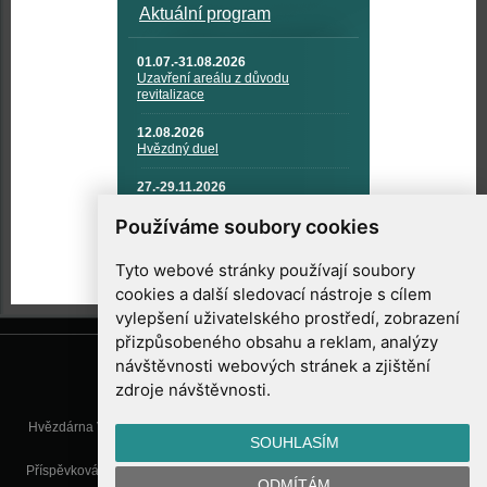
Aktuální program
01.07.-31.08.2026
Uzavření areálu z důvodu
revitalizace
12.08.2026
Hvězdný duel
27.-29.11.2026
KOSMONAUTIKA, RAKETOVÁ
TECHNIKA A KOSMICKÉ
Používáme soubory cookies
TECHNOLOGIE
Tyto webové stránky používají soubory
cookies a další sledovací nástroje s cílem
vylepšení uživatelského prostředí, zobrazení
přizpůsobeného obsahu a reklam, analýzy
návštěvnosti webových stránek a zjištění
zdroje návštěvnosti.
Hvězdárna Valašské Meziříčí, příspěvková organizace, Vsetínská 78, 757
SOUHLASÍM
01 Valašské Meziříčí
Příspěvková organizace Zlínského kraje. Telefon:
571 611 928
, Mobil:
777
ODMÍTÁM