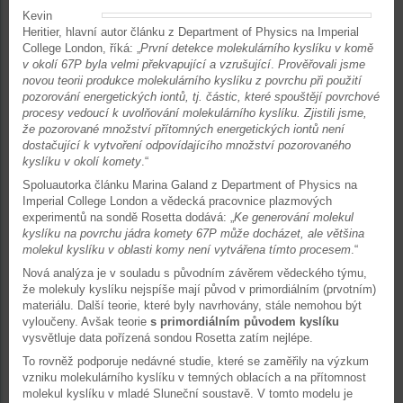
Kevin
Heritier, hlavní autor článku z Department of Physics na Imperial
College London, říká: „
První detekce molekulárního kyslíku v komě
v okolí 67P byla velmi překvapující a vzrušující
.
Prověřovali jsme
novou teorii produkce molekulárního kyslíku z povrchu při použití
pozorování energetických iontů, tj. částic, které spouštějí povrchové
procesy vedoucí k uvolňování molekulárního kyslíku. Zjistili jsme,
že pozorované množství přítomných energetických iontů není
dostačující k vytvoření odpovídajícího množství pozorovaného
kyslíku v okolí komety
.“
Spoluautorka článku Marina Galand z Department of Physics na
Imperial College London a vědecká pracovnice plazmových
experimentů na sondě Rosetta dodává: „
Ke generování molekul
kyslíku na povrchu jádra komety 67P může docházet, ale většina
molekul kyslíku v oblasti komy není vytvářena tímto procesem
.“
Nová analýza je v souladu s původním závěrem vědeckého týmu,
že molekuly kyslíku nejspíše mají původ v primordiálním (prvotním)
materiálu. Další teorie, které byly navrhovány, stále nemohou být
vyloučeny. Avšak teorie
s primordiálním původem kyslíku
vysvětluje data pořízená sondou Rosetta zatím nejlépe.
To rovněž podporuje nedávné studie, které se zaměřily na výzkum
vzniku molekulárního kyslíku v temných oblacích a na přítomnost
molekul kyslíku v mladé Sluneční soustavě. V tomto modelu je