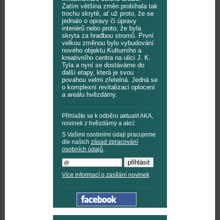
Zatím většina změn probíhala tak
trochu skrytě, ať už proto, že se
jednalo o opravy či úpravy
interiérů nebo proto, že byla
skryta za hradbou stromů. První
velkou změnou bylo vybudování
nového objektu Kulturního a
kreativního centra na ulici J. K.
Tyla a nyní se dostáváme do
další etapy, která je svou
povahou velmi zřetelná. Jedná se
o komplexní revitalizaci oplocení
a areálu hvězdárny.
Přihlašte se k odběru aktualit AKA,
novinek z hvězdárny a akcí:
S Vašimi osobními údaji pracujeme
dle našich
zásad zpracování
osobních údajů
.
Více informací o zasílání novinek