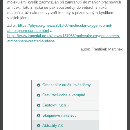
molekulární kyslík zachytáván při zamrznutí do malých prachových
zrníček. Tato zrníčka se pak soustřeďují do větších shluků
materiálu, až nakonec vytvoří komety s pozorovaným kyslíkem
v jejich jádru.
Zdroj:
https://phys.org/news/2018-07-molecular-oxygen-comet-
atmosphere-surface.html
a
https://www.imperial.ac.uk/news/187056/molecular-oxygen-comets-
atmosphere-created-surface/
autor: František Martinek
Omezení v areálu hvězdárny
Otevírací doba a vstupné
Cestovní ruch »
Skupinové návštěvy
Aktuality AK