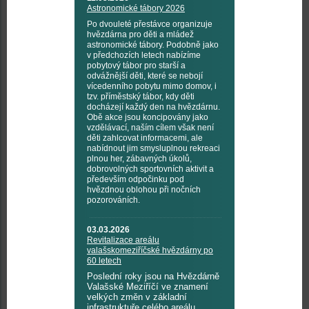
Astronomické tábory 2026
Po dvouleté přestávce organizuje
hvězdárna pro děti a mládež
astronomické tábory. Podobně jako
v předchozích letech nabízíme
pobytový tábor pro starší a
odvážnější děti, které se nebojí
vícedenního pobytu mimo domov, i
tzv. příměstský tábor, kdy děti
docházejí každý den na hvězdárnu.
Obě akce jsou koncipovány jako
vzdělávací, naším cílem však není
děti zahlcovat informacemi, ale
nabídnout jim smysluplnou rekreaci
plnou her, zábavných úkolů,
dobrovolných sportovních aktivit a
především odpočinku pod
hvězdnou oblohou při nočních
pozorováních.
03.03.2026
Revitalizace areálu
valašskomeziříčské hvězdárny po
60 letech
Poslední roky jsou na Hvězdárně
Valašské Meziříčí ve znamení
velkých změn v základní
infrastruktuře celého areálu.