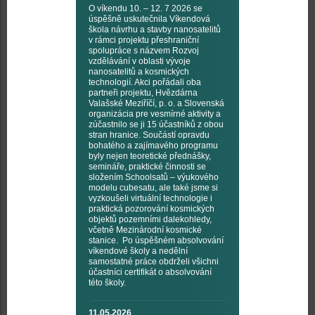
O víkendu 10. – 12. 7 2026 se
úspěšně uskutečnila Víkendová
škola návrhu a stavby nanosatelitů
v rámci projektu přeshraniční
spolupráce s názvem Rozvoj
vzdělávání v oblasti vývoje
nanosatelitů a kosmických
technologií. Akci pořádali oba
partneři projektu, Hvězdárna
Valašské Meziříčí, p. o. a Slovenská
organizácia pre vesmírné aktivity a
zúčastnilo se ji 15 účastníků z obou
stran hranice. Součástí opravdu
bohatého a zajímavého programu
byly nejen teoretické přednášky,
semináře, praktické činnosti se
složením Schoolsatů – výukového
modelu cubesatu, ale také jsme si
vyzkoušeli virtuální technologie i
praktická pozorování kosmických
objektů pozemními dalekohledy,
včetně Mezinárodní kosmické
stanice. Po úspěšném absolvování
víkendové školy a nedělní
samostatné práce obdrželi všichni
účastníci certifikát o absolvování
této školy.
11.05.2026