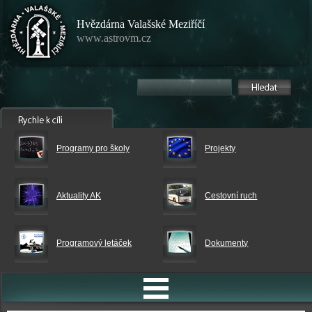
Hvězdárna Valašské Meziříčí
www.astrovm.cz
Programy pro školy
Projekty
Aktuality AK
Cestovní ruch
Programový letáček
Dokumenty