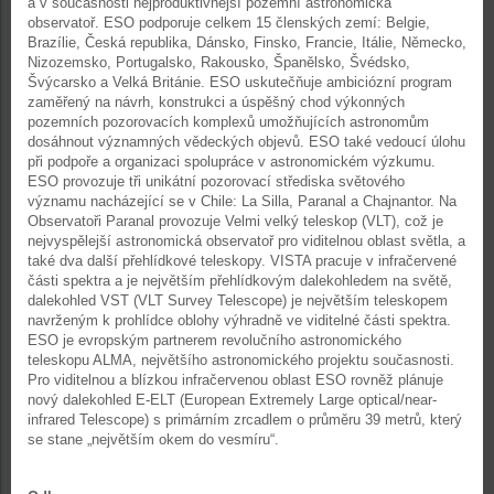
a v současnosti nejproduktivnější pozemní astronomická
observatoř. ESO podporuje celkem 15 členských zemí: Belgie,
Brazílie, Česká republika, Dánsko, Finsko, Francie, Itálie, Německo,
Nizozemsko, Portugalsko, Rakousko, Španělsko, Švédsko,
Švýcarsko a Velká Británie. ESO uskutečňuje ambiciózní program
zaměřený na návrh, konstrukci a úspěšný chod výkonných
pozemních pozorovacích komplexů umožňujících astronomům
dosáhnout významných vědeckých objevů. ESO také vedoucí úlohu
při podpoře a organizaci spolupráce v astronomickém výzkumu.
ESO provozuje tři unikátní pozorovací střediska světového
významu nacházející se v Chile: La Silla, Paranal a Chajnantor. Na
Observatoři Paranal provozuje Velmi velký teleskop (VLT), což je
nejvyspělejší astronomická observatoř pro viditelnou oblast světla, a
také dva další přehlídkové teleskopy. VISTA pracuje v infračervené
části spektra a je největším přehlídkovým dalekohledem na světě,
dalekohled VST (VLT Survey Telescope) je největším teleskopem
navrženým k prohlídce oblohy výhradně ve viditelné části spektra.
ESO je evropským partnerem revolučního astronomického
teleskopu ALMA, největšího astronomického projektu současnosti.
Pro viditelnou a blízkou infračervenou oblast ESO rovněž plánuje
nový dalekohled E-ELT (European Extremely Large optical/near-
infrared Telescope) s primárním zrcadlem o průměru 39 metrů, který
se stane „největším okem do vesmíru“.