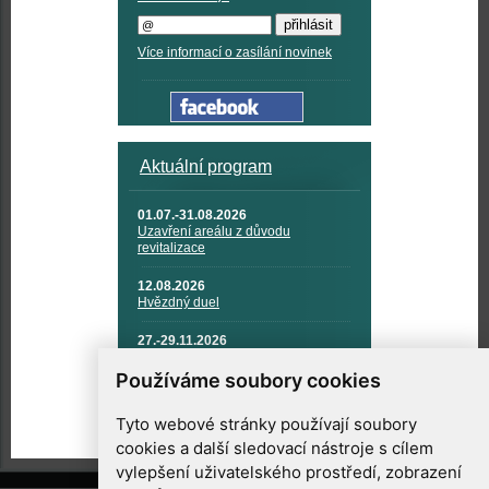
Více informací o zasílání novinek
Aktuální program
01.07.-31.08.2026
Uzavření areálu z důvodu
revitalizace
12.08.2026
Hvězdný duel
27.-29.11.2026
KOSMONAUTIKA, RAKETOVÁ
TECHNIKA A KOSMICKÉ
Používáme soubory cookies
TECHNOLOGIE
Tyto webové stránky používají soubory
cookies a další sledovací nástroje s cílem
vylepšení uživatelského prostředí, zobrazení