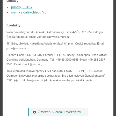
Odkazy
přístroj FORS
snímky dalekohledu VLT
Kontakty
Viktor Votruba; národní kontakt; Astronomický ústav AV ČR, 251 65 Ondřejov,
Česká republika; Email:
votruba@physics.muni.cz
Jiří Srba; překlad; Hvězdárna Valašské Meziříčí, p. o., Česká republika; Email:
jsrba@astrovm.cz
Richard Hook; ESO, La Silla, Paranal, E-ELT & Survey Telescopes Press Officer;
Garching bei München, Germany; Tel.: +49 89 3200 6655; Mobil: +49 151 1537
3591; Email:
rhook@eso.org
Toto je překlad tiskové zprávy ESO eso1315. ESON -- ESON (ESO Science
Outreach Network) je skupina spolupracovníku z jednotlivých členských zemí
ESO, jejichž úkolem je sloužit jako kontaktní osoby pro lokální média.
Omezení v areálu hvězdárny