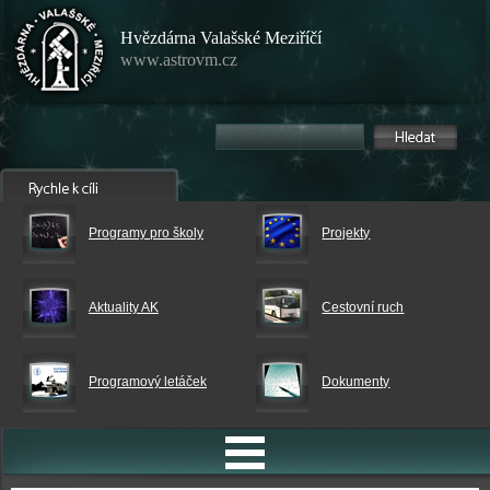
Hvězdárna Valašské Meziříčí
www.astrovm.cz
Programy pro školy
Projekty
Aktuality AK
Cestovní ruch
Programový letáček
Dokumenty