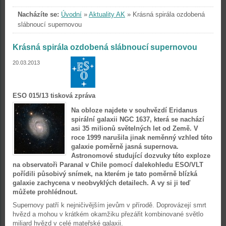
Nacházíte se:
Úvodní
»
Aktuality AK
»
Krásná spirála ozdobená
slábnoucí supernovou
Krásná spirála ozdobená slábnoucí supernovou
20.03.2013
ESO 015/13 tisková zpráva
Na obloze najdete v souhvězdí Eridanus
spirální galaxii NGC 1637, která se nachází
asi 35 milionů světelných let od Země. V
roce 1999 narušila jinak neměnný vzhled této
galaxie poměrně jasná supernova.
Astronomové studující dozvuky této exploze
na observatoři Paranal v Chile pomocí dalekohledu ESO/VLT
pořídili působivý snímek, na kterém je tato poměrně blízká
galaxie zachycena v neobvyklých detailech. A vy si ji teď
můžete prohlédnout.
Supernovy patří k nejničivějším jevům v přírodě. Doprovázejí smrt
hvězd a mohou v krátkém okamžiku přezářit kombinované světlo
miliard hvězd v celé mateřské galaxii.