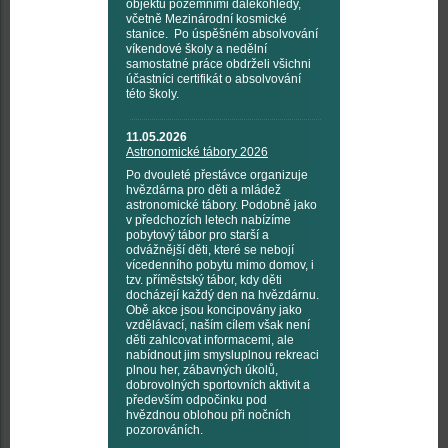
objektů pozemními dalekohledy,
včetně Mezinárodní kosmické
stanice. Po úspěšném absolvování
víkendové školy a nedělní
samostatné práce obdrželi všichni
účastníci certifikát o absolvování
této školy.
11.05.2026
Astronomické tábory 2026
Po dvouleté přestávce organizuje
hvězdárna pro děti a mládež
astronomické tábory. Podobně jako
v předchozích letech nabízíme
pobytový tábor pro starší a
odvážnější děti, které se nebojí
vícedenního pobytu mimo domov, i
tzv. příměstský tábor, kdy děti
docházejí každý den na hvězdárnu.
Obě akce jsou koncipovány jako
vzdělávací, naším cílem však není
děti zahlcovat informacemi, ale
nabídnout jim smysluplnou rekreaci
plnou her, zábavných úkolů,
dobrovolných sportovních aktivit a
především odpočinku pod
hvězdnou oblohou při nočních
pozorováních.