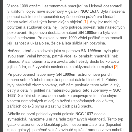
V roce 1999 oznámili astronomové pracující na Lickově observatoři
v Kalifornii objev nové supernovy v galaxii
NGC 1637
. Byla nalezena
pomocí dalekohledu speciálně uzpůsobeného právě pro hledání
těchto velmi důležitých kosmických objektů
[1]
. Aby jev mohl být
potvrzen a studován detailněji, bylo potřeba provést řadu následných
pozorování. Supernova dostala označení
SN 1999em
a byla velmi
hojně sledována. Po explozi v roce 1999 vědci pečlivě monitorovali
její jasnost a ukázalo se, že celá léta slábla jen pozvolna.
Hvězda, která explodovala jako supernova
SN 1999em
, byla před
svou smrtí velmi hmotná, patrně více jak osmkrát hmotnější než
Slunce. V samotném závěru života této hvězdy došlo ke kolapsu
jejího jádra, což vyvolalo následnou kataklyzmatickou explozi
[2]
.
Při pozorováních supernovy
SN 1999em
astronomové pořídili
mnoho snímků tohoto objektu i pomocí dalekohledu VLT. Záběry
byly následně zkombinovány, což nám poskytlo tento velmi čistý,
ostrý a detailní pohled na mateřskou galaxii této supernovy –
NGC
1637
. Spirální struktura se na snímku projevuje velmi nápadným
vzorem namodralých mladých hvězd uspořádaných do vláken,
zářících oblaků plynu a zastiňujících pásů prachu.
Ačkoliv na první pohled vypadá galaxie
NGC 1637
docela
symetrická, narazíme u ní na řadu zajímavých vlastností. Tento typ
galaxie astronomové klasifikují jako ‚nesouměrná spirála‘ (lopsided
spiral galaxy): poměrně volně zavinuté spirální rameno vlevo nahoře