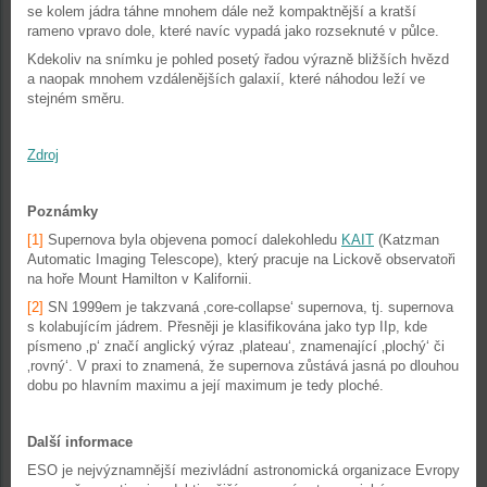
se kolem jádra táhne mnohem dále než kompaktnější a kratší
rameno vpravo dole, které navíc vypadá jako rozseknuté v půlce.
Kdekoliv na snímku je pohled posetý řadou výrazně bližších hvězd
a naopak mnohem vzdálenějších galaxií, které náhodou leží ve
stejném směru.
Zdroj
Poznámky
[1]
Supernova byla objevena pomocí dalekohledu
KAIT
(Katzman
Automatic Imaging Telescope), který pracuje na Lickově observatoři
na hoře Mount Hamilton v Kalifornii.
[2]
SN 1999em je takzvaná ‚core-collapse‘ supernova, tj. supernova
s kolabujícím jádrem. Přesněji je klasifikována jako typ IIp, kde
písmeno ‚p‘ značí anglický výraz ‚plateau‘, znamenající ‚plochý‘ či
‚rovný‘. V praxi to znamená, že supernova zůstává jasná po dlouhou
dobu po hlavním maximu a její maximum je tedy ploché.
Další informace
ESO je nejvýznamnější mezivládní astronomická organizace Evropy