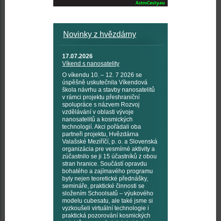
Novinky z hvězdárny
17.07.2026
Víkend s nanosatelity
O víkendu 10. – 12. 7 2026 se
úspěšně uskutečnila Víkendová
škola návrhu a stavby nanosatelitů
v rámci projektu přeshraniční
spolupráce s názvem Rozvoj
vzdělávání v oblasti vývoje
nanosatelitů a kosmických
technologií. Akci pořádali oba
partneři projektu, Hvězdárna
Valašské Meziříčí, p. o. a Slovenská
organizácia pre vesmírné aktivity a
zúčastnilo se ji 15 účastníků z obou
stran hranice. Součástí opravdu
bohatého a zajímavého programu
byly nejen teoretické přednášky,
semináře, praktické činnosti se
složením Schoolsatů – výukového
modelu cubesatu, ale také jsme si
vyzkoušeli virtuální technologie i
praktická pozorování kosmických