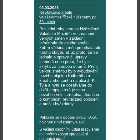
03.03.2026
Revitalizace areálu
valašskomeziříčské hvězdárny po
60 letech
Poslední roky jsou na Hvězdárně
Valašské Meziříčí ve znamení
velkých změn v základní
infrastruktuře celého areálu.
Zatím většina změn probíhala tak
trochu skrytě, ať už proto, že se
jednalo o opravy či úpravy
interiérů nebo proto, že byla
skryta za hradbou stromů. První
velkou změnou bylo vybudování
nového objektu Kulturního a
kreativního centra na ulici J. K.
Tyla a nyní se dostáváme do
další etapy, která je svou
povahou velmi zřetelná. Jedná se
o komplexní revitalizaci oplocení
a areálu hvězdárny.
Přihlašte se k odběru aktualit AKA,
novinek z hvězdárny a akcí:
S Vašimi osobními údaji pracujeme
dle našich
zásad zpracování
osobních údajů
.