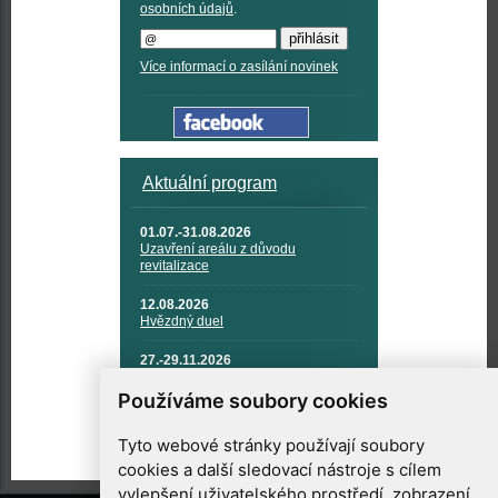
osobních údajů
.
Více informací o zasílání novinek
Aktuální program
01.07.-31.08.2026
Uzavření areálu z důvodu
revitalizace
12.08.2026
Hvězdný duel
27.-29.11.2026
KOSMONAUTIKA, RAKETOVÁ
TECHNIKA A KOSMICKÉ
Používáme soubory cookies
TECHNOLOGIE
Tyto webové stránky používají soubory
cookies a další sledovací nástroje s cílem
vylepšení uživatelského prostředí, zobrazení