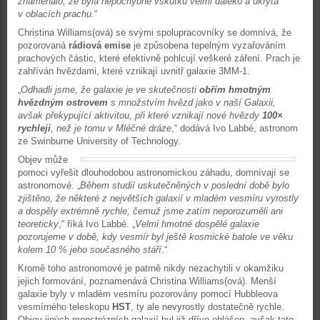
znamenalo, že byla nepochybně vskutku velmi daleko a ukrytá
v oblacích prachu
.“
Christina Williams(ová) se svými spolupracovníky se domnívá, že
pozorovaná
rádiová emise
je způsobena tepelným vyzařováním
prachových částic, které efektivně pohlcují veškeré záření. Prach je
zahříván hvězdami, které vznikají uvnitř galaxie 3MM-1.
„
Odhadli jsme, že galaxie je ve skutečnosti
obřím hmotným
hvězdným ostrovem
s množstvím hvězd jako v naší Galaxii,
avšak překypující aktivitou, při které vznikají nové hvězdy
100×
rychleji
, než je tomu v Mléčné dráze
,“ dodává Ivo Labbé, astronom
ze Swinburne University of Technology.
Objev může
pomoci vyřešit dlouhodobou astronomickou záhadu, domnívají se
astronomové. „
Během studií uskutečněných v poslední době bylo
zjištěno, že některé z největších galaxií v mladém vesmíru vyrostly
a dospěly extrémně rychle, čemuž jsme zatím neporozuměli ani
teoreticky
,“ říká Ivo Labbé. „
Velmi hmotné dospělé galaxie
pozorujeme v době, kdy vesmír byl ještě kosmické batole ve věku
kolem 10 % jeho současného stáří
.“
Kromě toho astronomové je patrně nikdy nezachytili v okamžiku
jejich formování, poznamenává Christina Williams(ová). Menší
galaxie byly v mladém vesmíru pozorovány pomocí Hubbleova
vesmírného teleskopu
HST
, ty ale nevyrostly dostatečně rychle.
Objev jiných monstrózních galaxií byl již dříve ohlášen, avšak tato