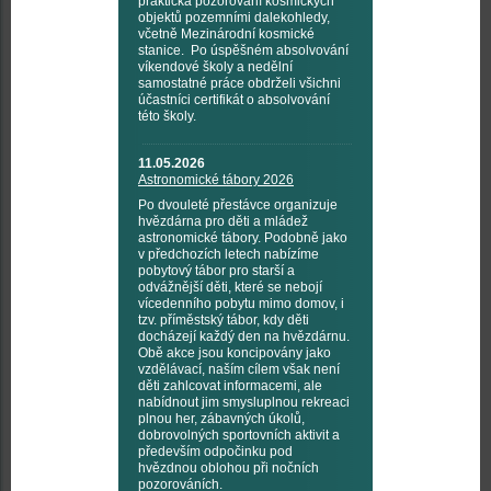
praktická pozorování kosmických
objektů pozemními dalekohledy,
včetně Mezinárodní kosmické
stanice. Po úspěšném absolvování
víkendové školy a nedělní
samostatné práce obdrželi všichni
účastníci certifikát o absolvování
této školy.
11.05.2026
Astronomické tábory 2026
Po dvouleté přestávce organizuje
hvězdárna pro děti a mládež
astronomické tábory. Podobně jako
v předchozích letech nabízíme
pobytový tábor pro starší a
odvážnější děti, které se nebojí
vícedenního pobytu mimo domov, i
tzv. příměstský tábor, kdy děti
docházejí každý den na hvězdárnu.
Obě akce jsou koncipovány jako
vzdělávací, naším cílem však není
děti zahlcovat informacemi, ale
nabídnout jim smysluplnou rekreaci
plnou her, zábavných úkolů,
dobrovolných sportovních aktivit a
především odpočinku pod
hvězdnou oblohou při nočních
pozorováních.