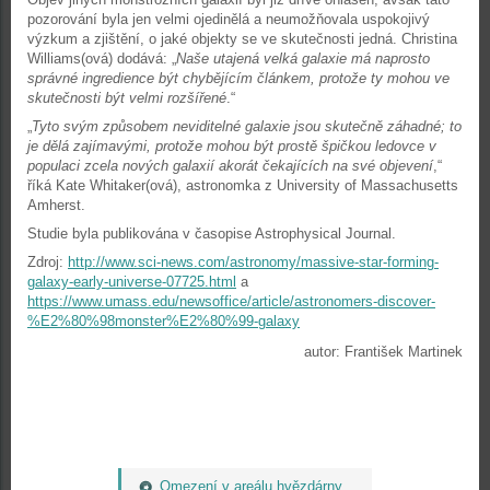
pozorování byla jen velmi ojedinělá a neumožňovala uspokojivý
výzkum a zjištění, o jaké objekty se ve skutečnosti jedná. Christina
Williams(ová) dodává: „
Naše utajená velká galaxie má naprosto
správné ingredience být chybějícím článkem, protože ty mohou ve
skutečnosti být velmi rozšířené
.“
„
Tyto svým způsobem neviditelné galaxie jsou skutečně záhadné; to
je dělá zajímavými, protože mohou být prostě špičkou ledovce v
populaci zcela nových galaxií akorát čekajících na své objevení
,“
říká Kate Whitaker(ová), astronomka z University of Massachusetts
Amherst.
Studie byla publikována v časopise Astrophysical Journal.
Zdroj:
http://www.sci-news.com/astronomy/massive-star-forming-
galaxy-early-universe-07725.html
a
https://www.umass.edu/newsoffice/article/astronomers-discover-
%E2%80%98monster%E2%80%99-galaxy
autor: František Martinek
Omezení v areálu hvězdárny