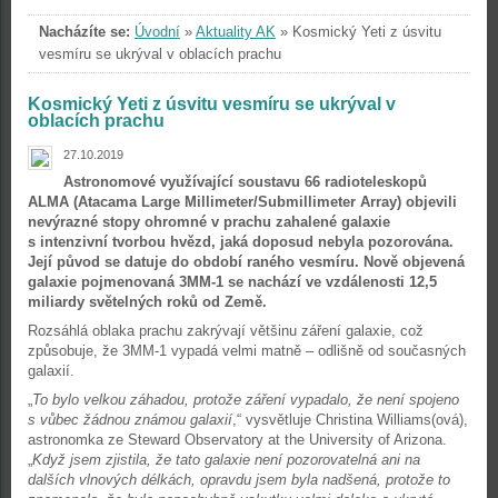
Nacházíte se:
Úvodní
»
Aktuality AK
»
Kosmický Yeti z úsvitu
vesmíru se ukrýval v oblacích prachu
Kosmický Yeti z úsvitu vesmíru se ukrýval v
oblacích prachu
27.10.2019
Astronomové využívající soustavu 66 radioteleskopů
ALMA (Atacama Large Millimeter/Submillimeter Array) objevili
nevýrazné stopy ohromné v prachu zahalené galaxie
s intenzivní tvorbou hvězd, jaká doposud nebyla pozorována.
Její původ se datuje do období raného vesmíru. Nově objevená
galaxie pojmenovaná 3MM-1 se nachází ve vzdálenosti 12,5
miliardy světelných roků od Země.
Rozsáhlá oblaka prachu zakrývají většinu záření galaxie, což
způsobuje, že 3MM-1 vypadá velmi matně – odlišně od současných
galaxií.
„
To bylo velkou záhadou, protože záření vypadalo, že není spojeno
s vůbec žádnou známou galaxií
,“ vysvětluje Christina Williams(ová),
astronomka ze Steward Observatory at the University of Arizona.
„
Když jsem zjistila, že tato galaxie není pozorovatelná ani na
dalších vlnových délkách, opravdu jsem byla nadšená, protože to