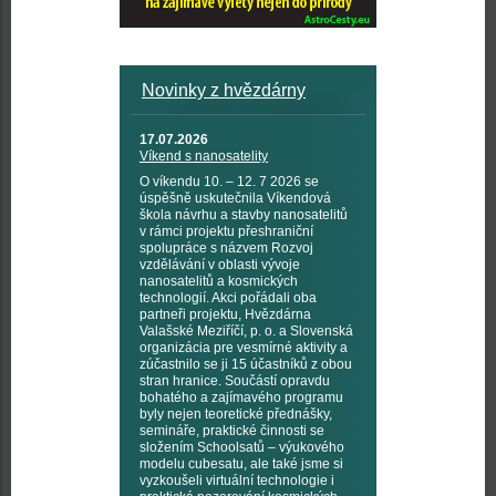
Novinky z hvězdárny
17.07.2026
Víkend s nanosatelity
O víkendu 10. – 12. 7 2026 se
úspěšně uskutečnila Víkendová
škola návrhu a stavby nanosatelitů
v rámci projektu přeshraniční
spolupráce s názvem Rozvoj
vzdělávání v oblasti vývoje
nanosatelitů a kosmických
technologií. Akci pořádali oba
partneři projektu, Hvězdárna
Valašské Meziříčí, p. o. a Slovenská
organizácia pre vesmírné aktivity a
zúčastnilo se ji 15 účastníků z obou
stran hranice. Součástí opravdu
bohatého a zajímavého programu
byly nejen teoretické přednášky,
semináře, praktické činnosti se
složením Schoolsatů – výukového
modelu cubesatu, ale také jsme si
vyzkoušeli virtuální technologie i