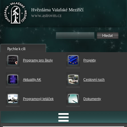
Hvězdárna Valašské Meziříčí
www.astrovm.cz
Programy pro školy
Projekty
Aktuality AK
Cestovní ruch
Programový letáček
Dokumenty