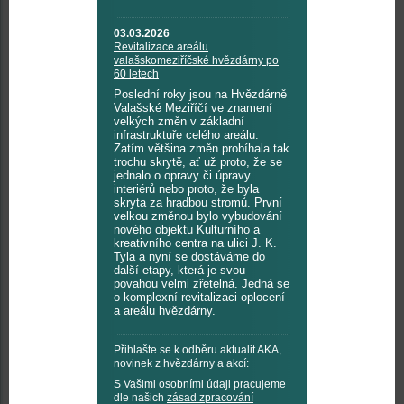
03.03.2026
Revitalizace areálu
valašskomeziříčské hvězdárny po
60 letech
Poslední roky jsou na Hvězdárně
Valašské Meziříčí ve znamení
velkých změn v základní
infrastruktuře celého areálu.
Zatím většina změn probíhala tak
trochu skrytě, ať už proto, že se
jednalo o opravy či úpravy
interiérů nebo proto, že byla
skryta za hradbou stromů. První
velkou změnou bylo vybudování
nového objektu Kulturního a
kreativního centra na ulici J. K.
Tyla a nyní se dostáváme do
další etapy, která je svou
povahou velmi zřetelná. Jedná se
o komplexní revitalizaci oplocení
a areálu hvězdárny.
Přihlašte se k odběru aktualit AKA,
novinek z hvězdárny a akcí:
S Vašimi osobními údaji pracujeme
dle našich
zásad zpracování