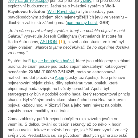
(
Very Large Telescope
) pomocí přístroje
VISIR
, má před sebou
explozivní budoucnost. Jedná se o hvězdný systém s
Wolf-
Rayetovou hvězdou
(
Wolf-Rayet star
) a tyto soustavy jsou
pravděpodobným zdrojem těch nejenergičtějších jevů ve vesmíru –
dlouhých záblesků záření gama (
gamma-ray burst
,
GRB
).
„
Je to vůbec první takový systém, který se podařilo objevit v naší
Galaxii
,“ vysvětluje Joseph Callingham (Netherlands Institute for
Radio Astronomy,
ASTRON
,
[1]
), hlavní autor studie, ve které byl
objev ohlášen. „
Naprosto jsme neočekávali, že ho objevíme doslova
za humny
.“
Systém tvoří
trojice hmotných hvězd
, které jsou obklopeny spirálami
prachu. Je znám pouze pod těžko zapamatovatelným katalogovým
označením
2XMM J160050.7-514245
, proto se astronomové
rozhodli mu dát přezdívku
Apep
(česky též Apofis). Toto přiléhavé
pojmenování objekt získal díky spletitému tvaru obálek, které
připomínají hada ovíjejícího hvězdy uprostřed. Apofis byl
staroegyptský bůh v podobě obřího hada, který reprezentoval princip
chaosu. Byl věčným protivníkem slunečního boha Rea, se kterým
bojoval každou noc. Vítězství Rea a jeho ranní návrat na oblohu
zajistily pouze modlitby a uctívání.
Gama záblesky patří k nejmohutnějším explozivním jevům ve
vesmíru. S délkou trvání od tisícin sekundy až po několik hodin
mohou uvolnit takové množství energie, jaké Slunce vyrobí za celý
svůj život. Předpokládá se, že původcem dlouhých gama záblesků