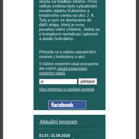
skryta za hradbou stromů. První
velkou změnou bylo vybudování
nového objektu Kulturního a
kreativního centra na ulici J. K.
Tyla a nyní se dostáváme do
další etapy, která je svou
povahou velmi zřetelná. Jedná se
o komplexní revitalizaci oplocení
a areálu hvězdárny.
Přihlašte se k odběru aktualit AKA,
novinek z hvězdárny a akcí:
S Vašimi osobními údaji pracujeme
dle našich
zásad zpracování
osobních údajů
.
Více informací o zasílání novinek
Aktuální program
01.07.-31.08.2026