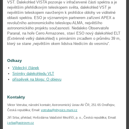
VST. Dalekohled VISTA pozoruje v infračervené části spektra a je
největším přehlídkovým teleskopem světa, dalekohled VST je
největším teleskopem navrženým k prohlídce oblohy ve viditelné
oblasti spektra. ESO je významným partnerem zařízení APEX a
revolučního astronomického teleskopu ALMA, největšího
astronomického projektu současnosti. Nedaleko Observatoře
Paranal, na hoře Cerro Armazones, staví ESO nový dalekohled ELT
(Extrémně velký dalekohled) s primárním zrcadlem o průměru 39 m,
který se stane „největším okem lidstva hledícím do vesmíru“.
Odkazy
Vědecký článek
Snímky dalekohledu VLT
příspěvek na blogu: O objevu
Kontakty
Viktor Votruba; národní kontakt; Astronomický ústav AV ČR, 251 65 Ondřejov,
Česká republika; Email:
votruba@physics.muni.cz
Jiří Srba; překlad; Hvězdárna Valašské Meziříčí, p. o., Česká republika; Email:
j.srba@astrovm.cz