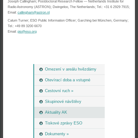
Joseph Callingham; Postdoctoral Research Fellow — Netherlands Institute for
Radio Astronomy (ASTRON); Dwingeloo, The Netherlands; Tel.: +31 6 2929 7915;
Email:
callingham@astron.nl
Calum Turner; ESO Public Information Officer; Garching bei München, Germany;
Tel.: +49 89 3200 6670
Email:
pio@eso.org
Omezení v areálu hvězdárny
Otevírací doba a vstupné
Cestovní ruch »
Skupinové návštěvy
Aktuality AK
Tiskové zprávy ESO
Dokumenty »