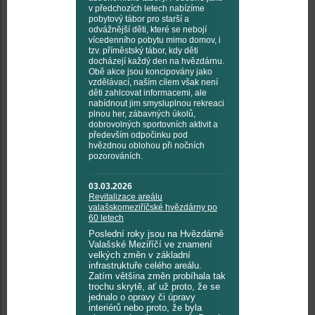
v předchozích letech nabízíme
pobytový tábor pro starší a
odvážnější děti, které se nebojí
vícedenního pobytu mimo domov, i
tzv. příměstský tábor, kdy děti
docházejí každý den na hvězdárnu.
Obě akce jsou koncipovány jako
vzdělávací, naším cílem však není
děti zahlcovat informacemi, ale
nabídnout jim smysluplnou rekreaci
plnou her, zábavných úkolů,
dobrovolných sportovních aktivit a
především odpočinku pod
hvězdnou oblohou při nočních
pozorováních.
03.03.2026
Revitalizace areálu
valašskomeziříčské hvězdárny po
60 letech
Poslední roky jsou na Hvězdárně
Valašské Meziříčí ve znamení
velkých změn v základní
infrastruktuře celého areálu.
Zatím většina změn probíhala tak
trochu skrytě, ať už proto, že se
jednalo o opravy či úpravy
interiérů nebo proto, že byla