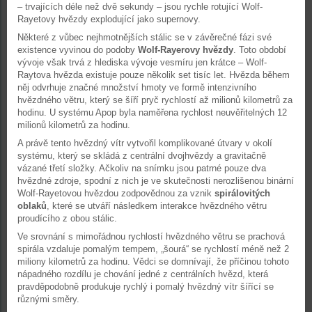
– trvajících déle než dvě sekundy – jsou rychle rotující Wolf-
Rayetovy hvězdy explodující jako supernovy.
Některé z vůbec nejhmotnějších stálic se v závěrečné fázi své
existence vyvinou do podoby
Wolf-Rayerovy hvězdy
. Toto období
vývoje však trvá z hlediska vývoje vesmíru jen krátce – Wolf-
Raytova hvězda existuje pouze několik set tisíc let. Hvězda během
něj odvrhuje značné množství hmoty ve formě intenzivního
hvězdného větru, který se šíří pryč rychlostí až milionů kilometrů za
hodinu. U systému Apop byla naměřena rychlost neuvěřitelných 12
milionů kilometrů za hodinu.
A právě tento hvězdný vítr vytvořil komplikované útvary v okolí
systému, který se skládá z centrální dvojhvězdy a gravitačně
vázané třetí složky. Ačkoliv na snímku jsou patrné pouze dva
hvězdné zdroje, spodní z nich je ve skutečnosti nerozlišenou binární
Wolf-Rayetovou hvězdou zodpovědnou za vznik
spirálovitých
oblaků
, které se utváří následkem interakce hvězdného větru
proudícího z obou stálic.
Ve srovnání s mimořádnou rychlostí hvězdného větru se prachová
spirála vzdaluje pomalým tempem, „šourá“ se rychlostí méně než 2
miliony kilometrů za hodinu. Vědci se domnívají, že příčinou tohoto
nápadného rozdílu je chování jedné z centrálních hvězd, která
pravděpodobně produkuje rychlý i pomalý hvězdný vítr šířící se
různými směry.