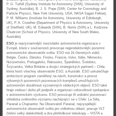
P. G. Tuthill (Sydney Institute for Astronomy [SIfA], University of
Sydney, Austrálie), B. J. S. Pope (SIfA; Center for Cosmology and
Particle Physics, New York University, USA; NASA Sagan Fellow),
P. M. Williams (Institute for Astronomy, University of Edinburgh,
UK), P. A. Crowther (Department of Physics & Astronomy, University
of Sheffield, UK), M. Edwards (SIfA), B. Norris (SIfA) a L. Kedziora-
Chudczer (School of Physics, University of New South Wales,
Austrálie).
ESO
je nejvýznamnější mezivládní astronomická organizace v
Evropě, která v současnosti provozuje nejproduktivnější pozemní
astronomické observatoře světa. ESO má 16 členských států:
Belgie, Česko, Dánsko, Finsko, Francie, Irsko, Itálie, Německo,
Nizozemsko, Portugalsko, Rakousko, Španělsko, Švédsko,
Švýcarsko, Velká Británie a dvojici strategických partnerů – Chile,
která hostí všechny observatoře ESO, a Austrálii. ESO uskutečňuje
ambiciózní program zaměřený na návrh, konstrukci a provoz
výkonných pozemních pozorovacích komplexů umožňujících
astronomům dosáhnout významných vědeckých objevů. ESO také
hraje vedoucí úlohu při podpoře a organizaci celosvětové spolupráce
v astronomickém výzkumu. ESO provozuje tři unikátní pozorovací
střediska světového významu nacházející se v Chile: La Silla,
Paranal a Chajnantor. Na Observatoři Paranal, nejvyspělejší
astronomické observatoři světa pro viditelnou oblast, pracuje VLT
(Velmi velký dalekohled) a dva přehlídkové teleskopy – VISTA a