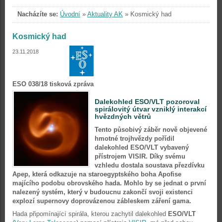
Nacházíte se:
Úvodní
»
Aktuality AK
»
Kosmický had
Kosmický had
23.11.2018
ESO 038/18 tisková zpráva
Dalekohled ESO/VLT pozoroval
spirálovitý útvar vzniklý interakcí
hvězdných větrů
Tento působivý záběr nově objevené
hmotné trojhvězdy pořídil
dalekohled ESO/VLT vybavený
přístrojem VISIR. Díky svému
vzhledu dostala soustava přezdívku
Apep, která odkazuje na staroegyptského boha Apofise
majícího podobu obrovského hada. Mohlo by se jednat o první
nalezený systém, který v budoucnu zakončí svoji existenci
explozí supernovy doprovázenou zábleskem záření gama.
Hada připomínající spirála, kterou zachytil dalekohled
ESO/VLT