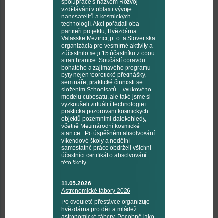
spolupráce s názvem Rozvoj
vzdělávání v oblasti vývoje
nanosatelitů a kosmických
technologií. Akci pořádali oba
partneři projektu, Hvězdárna
Valašské Meziříčí, p. o. a Slovenská
organizácia pre vesmírné aktivity a
zúčastnilo se ji 15 účastníků z obou
stran hranice. Součástí opravdu
bohatého a zajímavého programu
byly nejen teoretické přednášky,
semináře, praktické činnosti se
složením Schoolsatů – výukového
modelu cubesatu, ale také jsme si
vyzkoušeli virtuální technologie i
praktická pozorování kosmických
objektů pozemními dalekohledy,
včetně Mezinárodní kosmické
stanice. Po úspěšném absolvování
víkendové školy a nedělní
samostatné práce obdrželi všichni
účastníci certifikát o absolvování
této školy.
11.05.2026
Astronomické tábory 2026
Po dvouleté přestávce organizuje
hvězdárna pro děti a mládež
astronomické tábory. Podobně jako