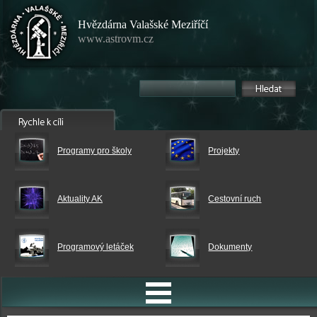
Hvězdárna Valašské Meziříčí
www.astrovm.cz
Programy pro školy
Projekty
Aktuality AK
Cestovní ruch
Programový letáček
Dokumenty