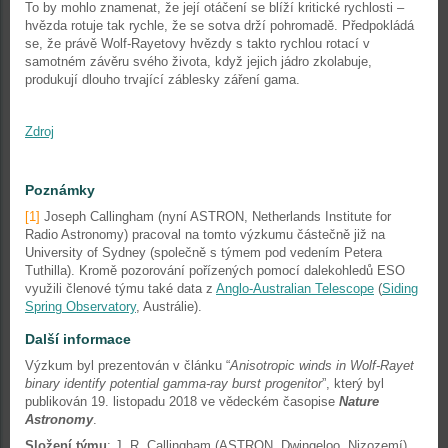
To by mohlo znamenat, že její otáčení se blíží kritické rychlosti –
hvězda rotuje tak rychle, že se sotva drží pohromadě. Předpokládá
se, že právě Wolf-Rayetovy hvězdy s takto rychlou rotací v
samotném závěru svého života, když jejich jádro zkolabuje,
produkují dlouho trvající záblesky záření gama.
Zdroj
Poznámky
[1]
Joseph Callingham (nyní ASTRON, Netherlands Institute for
Radio Astronomy) pracoval na tomto výzkumu částečně již na
University of Sydney (společně s týmem pod vedením Petera
Tuthilla). Kromě pozorování pořízených pomocí dalekohledů ESO
využili členové týmu také data z
Anglo-Australian Telescope
(
Siding
Spring Observatory
, Austrálie).
Další informace
Výzkum byl prezentován v článku “
Anisotropic winds in Wolf-Rayet
binary identify potential gamma-ray burst progenitor
”, který byl
publikován 19. listopadu 2018 ve vědeckém časopise
Nature
Astronomy
.
Složení týmu
: J. R. Callingham (ASTRON, Dwingeloo, Nizozemí),