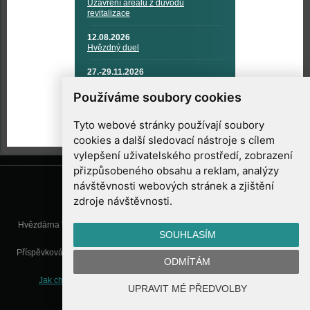
Uzavření areálu z důvodu
revitalizace
12.08.2026
Hvězdný duel
27.-29.11.2026
KOSMONAUTIKA, RAKETOVÁ
TECHNIKA A KOSMICKÉ
Používáme soubory cookies
TECHNOLOGIE
Tyto webové stránky používají soubory
cookies a další sledovací nástroje s cílem
vylepšení uživatelského prostředí, zobrazení
přizpůsobeného obsahu a reklam, analýzy
návštěvnosti webových stránek a zjištění
zdroje návštěvnosti.
Hvězdárna Valašské Meziříčí, příspěvková organizace, Vsetínská 78, 757
SOUHLASÍM
01 Valašské Meziříčí
Příspěvková organizace Zlínského kraje. Telefon:
571 611 928
, Mobil:
777
ODMÍTÁM
277 134
, E-mail:
info@astrovm.cz
Jak chráníme Vaše osobní údaje
|
Nastavení cookies
| Vyrobil:
UPRAVIT MÉ PŘEDVOLBY
WebConsult.cz