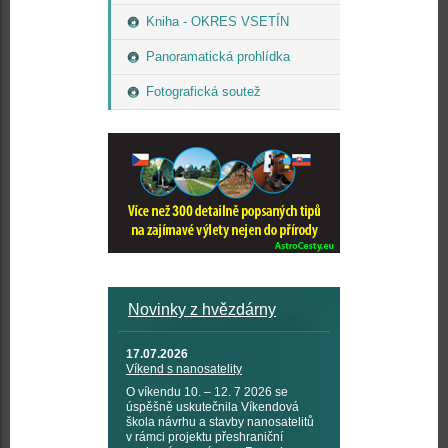
Kniha - OKRES VSETÍN
Panoramatická prohlídka
Fotografická soutež
Novinky z hvězdárny
17.07.2026
Víkend s nanosatelity
O víkendu 10. – 12. 7 2026 se
úspěšně uskutečnila Víkendová
škola návrhu a stavby nanosatelitů
v rámci projektu přeshraniční