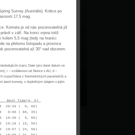
pring Survey (Austrálie). Krátce po
jasnosti 17,5 mag.
ce. Kometa je od nás pozorovatelná již
právě v září. Na konci srpna totiž
i kolem 5,5 mag (tedy na hranici
ude na přelomu listopadu a prosince
nek pozorovatelná až 30° nad obzorem.
ásledujícím tvaru: Date (pro dané datum ve
m), r – vzdálenost od Slunce v AU, d –
ch (vypočítána z fotometrických parametrů) a
ání dané komety, s doplněným údajem o jejím
 Time(A, h)
4 20:33 ( 0, 60)
 0:00 ( 80, 35)
3 19:30 ( 5, 60)
 19:18 ( 15, 59)
 19:07 ( 24, 58)