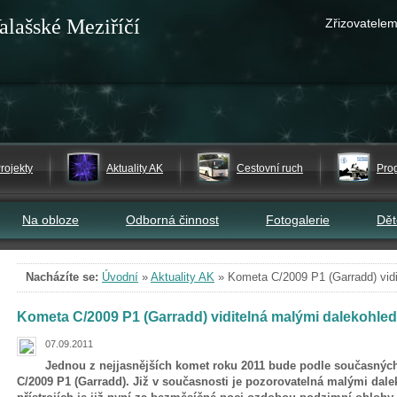
alašské Meziříčí
Zřizovatelem
rojekty
Aktuality AK
Cestovní ruch
Pro
Na obloze
Odborná činnost
Fotogalerie
Dě
Nacházíte se:
Úvodní
»
Aktuality AK
»
Kometa C/2009 P1 (Garradd) vid
Kometa C/2009 P1 (Garradd) viditelná malými dalekohle
07.09.2011
Jednou z nejjasnějších komet roku 2011 bude podle současnýc
C/2009 P1 (Garradd). Již v současnosti je pozorovatelná malými dale