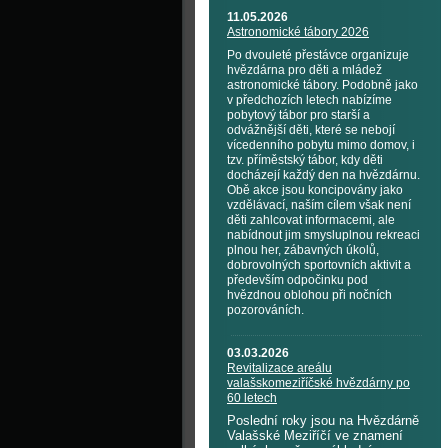
11.05.2026
Astronomické tábory 2026
Po dvouleté přestávce organizuje
hvězdárna pro děti a mládež
astronomické tábory. Podobně jako
v předchozích letech nabízíme
pobytový tábor pro starší a
odvážnější děti, které se nebojí
vícedenního pobytu mimo domov, i
tzv. příměstský tábor, kdy děti
docházejí každý den na hvězdárnu.
Obě akce jsou koncipovány jako
vzdělávací, naším cílem však není
děti zahlcovat informacemi, ale
nabídnout jim smysluplnou rekreaci
plnou her, zábavných úkolů,
dobrovolných sportovních aktivit a
především odpočinku pod
hvězdnou oblohou při nočních
pozorováních.
03.03.2026
Revitalizace areálu
valašskomeziříčské hvězdárny po
60 letech
Poslední roky jsou na Hvězdárně
Valašské Meziříčí ve znamení