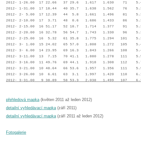
2012- 1-26.00 17 22.66 37 29.6 1.617 1.630 71 5.4
2012- 1-31.00 17 18.44 40 35.7 1.638 1.562 76 5.3
2012- 2- 5.00 17 12.39 44 5.8 1.661 1.496 81 5.3
2012- 2-10.00 17 3.71 48 0.6 1.686 1.433 86 5.3
2012- 2-15.00 16 51.17 52 18.7 1.714 1.377 91 5.3
2012- 2-20.00 16 32.78 56 54.7 1.743 1.330 96 5.3
2012- 2-25.00 16 5.32 61 35.8 1.775 1.294 101 5.3
2012- 3- 1.00 15 24.02 65 57.0 1.808 1.272 105 5.
2012- 3- 6.00 14 23.95 69 16.3 1.843 1.266 108 5.
2012- 3-11.00 13 7.15 70 41.1 1.880 1.278 111 5.5
2012- 3-16.00 11 49.76 69 44.1 1.918 1.308 112 5.
2012- 3-21.00 10 48.64 66 53.6 1.957 1.356 111 5.9
2012- 3-26.00 10 6.61 63 3.1 1.997 1.420 110 6.1 
2012- 3-31.00 9 38.89 58 53.3 2.038 1.499 107 6.3
přehledová mapka
(květen 2011 až leden 2012)
detailní vyhledávací mapka
(září 2011)
detailní vyhledávací mapka
(září 2011 až leden 2012)
Fotogalerie