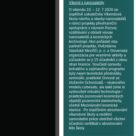
Víkend s nanosatelity
O víkendu 10. – 12. 7 2026 se
úspěšně uskutečnila Víkendová
škola návrhu a stavby nanosatelitů
v rámci projektu přeshraniční
spolupráce s názvem Rozvoj
vzdělávání v oblasti vývoje
nanosatelitů a kosmických
technologií. Akci pořádali oba
partneři projektu, Hvězdárna
Valašské Meziříčí, p. o. a Slovenská
organizácia pre vesmírné aktivity a
zúčastnilo se ji 15 účastníků z obou
stran hranice. Součástí opravdu
bohatého a zajímavého programu
byly nejen teoretické přednášky,
semináře, praktické činnosti se
složením Schoolsatů – výukového
modelu cubesatu, ale také jsme si
vyzkoušeli virtuální technologie i
praktická pozorování kosmických
objektů pozemními dalekohledy,
včetně Mezinárodní kosmické
stanice. Po úspěšném absolvování
víkendové školy a nedělní
samostatné práce obdrželi všichni
účastníci certifikát o absolvování
této školy.