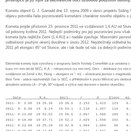
přístrojích je již nyní za bezměsíčné noci ozdobou podzimní oblohy.
Kometu objevil G. J. Garradd dne 13. srpna 2009 v rámci projektu Siding S
objevu potvrdila řada pozorovatelů kometární charakter nového objektu o 
Kometa projde přísluním 23. prosince 2011 ve vzdálenosti 1,6 AU od Slun
od poloviny května 2011. Nejlepší podmínky pro její pozorování jsou však 
kometa byla nejblíže Zemi (1,4 AU) a i nadále zjasňuje. Maximální jasnost
viditelnosti pouhým okem) dosáhne v únoru 2012. Nejobtížněji viditelná b
2011 při elongaci 45° od Slunce, ale i tak bude od nás za dobrých podmí
Efemerida komety byla vytvořeny v programu Seichi Yoshidy Come4Win a je uvedena v n
tvaru rrrr-mm-dd.dd SEČ), R.A. – rektascenze (ss mm.mm), Decl. – deklinace (ss mm.m
vzdálenost od Země v AU, Elong. – elongace ve °, m1 – očekávaná jasnost v magnitudá
Best Time - udává nejvhodnější čas (v SEČ, s přihlédnutím k pozici Měsíce) pro sledov
aktuálním azimutu (A – 0°=jih, 90°=západ) a výšce nad obzorem v daném okamžiku.
Date R.A. Decl. r d Elong m1 Best
2011- 9- 3.00 19 26.26 19 39.0 2.153 1.423 123 6.
2011- 9- 8.00 19 8.24 19 53.1 2.110 1.457 116 6.4
2011- 9-13.00 18 52.02 19 56.6 2.067 1.500 109 6.
2011- 9-18.00 18 37.71 19 52.2 2.025 1.550 102 6.3
2011- 9-23.00 18 25.28 19 42.9 1.984 1.604 96 6.3