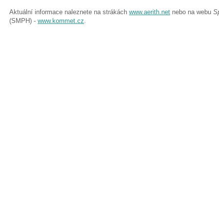
Aktuální informace naleznete na strákách
www.aerith.net
nebo na webu
S
(SMPH) -
www.kommet.cz
.