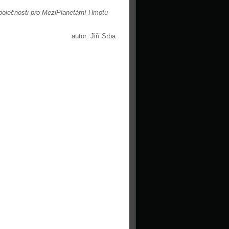
polečnosti pro MeziPlanetární Hmotu
autor: Jiří Srba