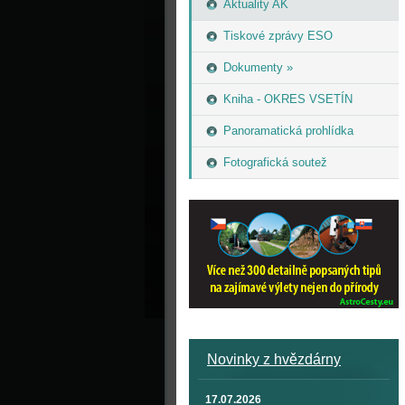
Aktuality AK
Tiskové zprávy ESO
Dokumenty »
Kniha - OKRES VSETÍN
Panoramatická prohlídka
Fotografická soutež
Novinky z hvězdárny
17.07.2026