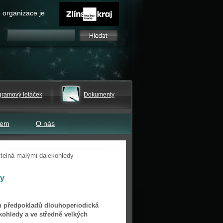
 organizace je
gramový letáček
Dokumenty
tem
O nás
itelná malými dalekohledy
dy
h předpokladů dlouhoperiodická
kohledy a ve středně velkých