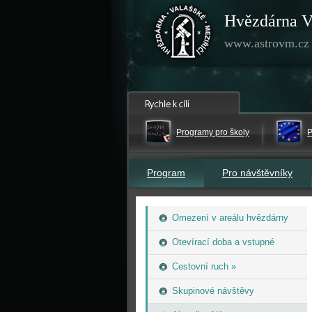
Hvězdárna V
www.astrovm.cz
Programy pro školy
P
Program
Pro návštěvníky
Omezení v areálu hvězdárny
Otevírací doba a vstupné
Cestovní ruch »
Skupinové návštěvy