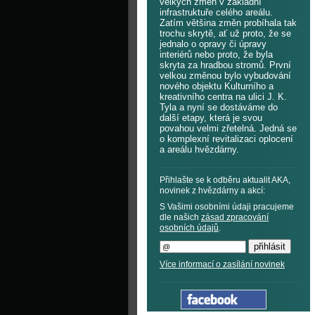
velkých změn v základní
infrastruktuře celého areálu.
Zatím většina změn probíhala tak
trochu skrytě, ať už proto, že se
jednalo o opravy či úpravy
interiérů nebo proto, že byla
skryta za hradbou stromů. První
velkou změnou bylo vybudování
nového objektu Kulturního a
kreativního centra na ulici J. K.
Tyla a nyní se dostáváme do
další etapy, která je svou
povahou velmi zřetelná. Jedná se
o komplexní revitalizaci oplocení
a areálu hvězdárny.
Přihlašte se k odběru aktualit AKA,
novinek z hvězdárny a akcí:
S Vašimi osobními údaji pracujeme
dle našich
zásad zpracování
osobních údajů
.
Více informací o zasílání novinek