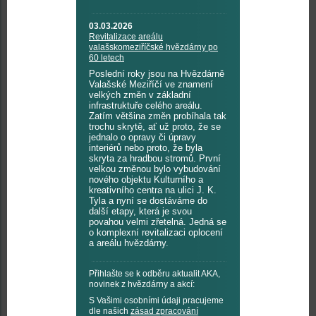
03.03.2026
Revitalizace areálu
valašskomeziříčské hvězdárny po
60 letech
Poslední roky jsou na Hvězdárně
Valašské Meziříčí ve znamení
velkých změn v základní
infrastruktuře celého areálu.
Zatím většina změn probíhala tak
trochu skrytě, ať už proto, že se
jednalo o opravy či úpravy
interiérů nebo proto, že byla
skryta za hradbou stromů. První
velkou změnou bylo vybudování
nového objektu Kulturního a
kreativního centra na ulici J. K.
Tyla a nyní se dostáváme do
další etapy, která je svou
povahou velmi zřetelná. Jedná se
o komplexní revitalizaci oplocení
a areálu hvězdárny.
Přihlašte se k odběru aktualit AKA,
novinek z hvězdárny a akcí:
S Vašimi osobními údaji pracujeme
dle našich
zásad zpracování