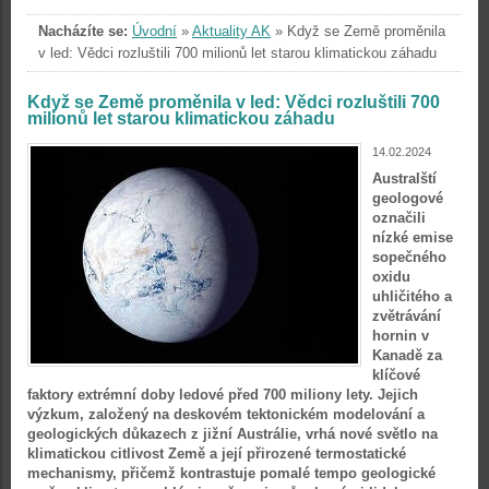
Nacházíte se:
Úvodní
»
Aktuality AK
»
Když se Země proměnila
v led: Vědci rozluštili 700 milionů let starou klimatickou záhadu
Když se Země proměnila v led: Vědci rozluštili 700
milionů let starou klimatickou záhadu
14.02.2024
Australští
geologové
označili
nízké emise
sopečného
oxidu
uhličitého a
zvětrávání
hornin v
Kanadě za
klíčové
faktory extrémní doby ledové před 700 miliony lety. Jejich
výzkum, založený na deskovém tektonickém modelování a
geologických důkazech z jižní Austrálie, vrhá nové světlo na
klimatickou citlivost Země a její přirozené termostatické
mechanismy, přičemž kontrastuje pomalé tempo geologické