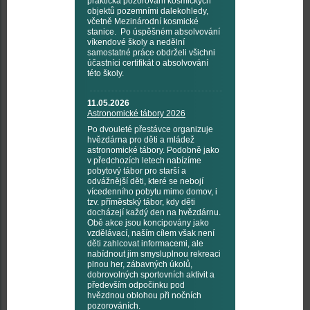
praktická pozorování kosmických
objektů pozemními dalekohledy,
včetně Mezinárodní kosmické
stanice. Po úspěšném absolvování
víkendové školy a nedělní
samostatné práce obdrželi všichni
účastníci certifikát o absolvování
této školy.
11.05.2026
Astronomické tábory 2026
Po dvouleté přestávce organizuje
hvězdárna pro děti a mládež
astronomické tábory. Podobně jako
v předchozích letech nabízíme
pobytový tábor pro starší a
odvážnější děti, které se nebojí
vícedenního pobytu mimo domov, i
tzv. příměstský tábor, kdy děti
docházejí každý den na hvězdárnu.
Obě akce jsou koncipovány jako
vzdělávací, naším cílem však není
děti zahlcovat informacemi, ale
nabídnout jim smysluplnou rekreaci
plnou her, zábavných úkolů,
dobrovolných sportovních aktivit a
především odpočinku pod
hvězdnou oblohou při nočních
pozorováních.