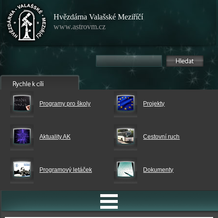
Hvězdárna Valašské Meziříčí
www.astrovm.cz
Programy pro školy
Projekty
Aktuality AK
Cestovní ruch
Programový letáček
Dokumenty