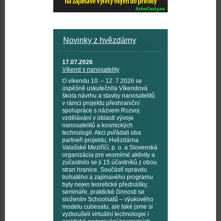
Novinky z hvězdárny
17.07.2026
Víkend s nanosatelity
O víkendu 10. – 12. 7 2026 se
úspěšně uskutečnila Víkendová
škola návrhu a stavby nanosatelitů
v rámci projektu přeshraniční
spolupráce s názvem Rozvoj
vzdělávání v oblasti vývoje
nanosatelitů a kosmických
technologií. Akci pořádali oba
partneři projektu, Hvězdárna
Valašské Meziříčí, p. o. a Slovenská
organizácia pre vesmírné aktivity a
zúčastnilo se ji 15 účastníků z obou
stran hranice. Součástí opravdu
bohatého a zajímavého programu
byly nejen teoretické přednášky,
semináře, praktické činnosti se
složením Schoolsatů – výukového
modelu cubesatu, ale také jsme si
vyzkoušeli virtuální technologie i