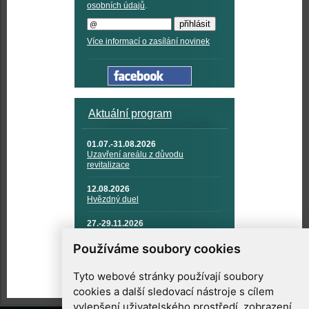
osobních údajů
.
Více informací o zasílání novinek
Aktuální program
01.07.-31.08.2026
Uzavření areálu z důvodu
revitalizace
12.08.2026
Hvězdný duel
27.-29.11.2026
KOSMONAUTIKA, RAKETOVÁ
TECHNIKA A KOSMICKÉ
Používáme soubory cookies
TECHNOLOGIE
Tyto webové stránky používají soubory
cookies a další sledovací nástroje s cílem
vylepšení uživatelského prostředí, zobrazení