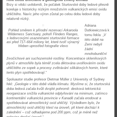
Brzy si vědci uvědomili, že počátek Sturtovské doby ledové přesně
koreluje s historicky nízkým množstvím vulkanických emisí oxidu
uhličitého. Navíc jeho výron zůstal po celou dobu ledové doby
relativně nízký.
Adriana
Pohled směrem k přírodní rezervaci Arkaroola
Dutkiewiczová k
Wilderness Sanctuary, pohoří Flinders Ranges,
tomu řekla: „
V
s ledovcovými usazeninami sturtovské formace
této době na
asi před 717–664 miliony let, které tvoří výrazný
Zemi nebyli
hřeben uprostřed fotografie vlevo
žádní
mnohobuněční
živočichové ani suchozemské rostliny. Koncentrace skleníkových
plynů v atmosféře byla téměř zcela diktována uvolňováním oxidu
uhličitého ze sopek a procesy zvětrávání silikátových hornin, které
tento plyn spotřebovávají
.“
Spoluautor studie profesor Dietmar Müller z University of Sydney
řekl: „
Geologie v této době vládla klimatu. Myslíme si, že sturtovská
doba ledová začala kvůli dvojité pohromě: desková tektonická
reorganizace snížila vulkanické odplyňování na minimum, zatímco
kontinentální vulkanická provincie v Kanadě začala erodovat a
spotřebovávat atmosférický oxid uhličitý. Výsledkem bylo, že
atmosférický oxid uhličitý klesl na úroveň, při které dochází k
zalednění – což odhadujeme pod 200 ppm, což je méně než
polovina dnešní úrovně
.“