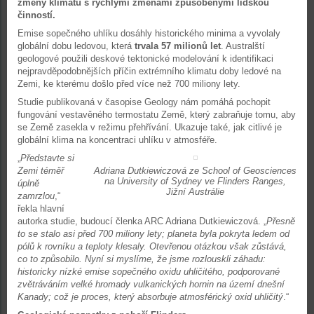
změny klimatu s rychlými změnami způsobenými lidskou
činností.
Emise sopečného uhlíku dosáhly historického minima a vyvolaly
globální dobu ledovou, která
trvala 57 milionů let
. Australští
geologové použili deskové tektonické modelování k identifikaci
nejpravděpodobnějších příčin extrémního klimatu doby ledové na
Zemi, ke kterému došlo před více než 700 miliony lety.
Studie publikovaná v časopise Geology nám pomáhá pochopit
fungování vestavěného termostatu Země, který zabraňuje tomu, aby
se Země zasekla v režimu přehřívání. Ukazuje také, jak citlivé je
globální klima na koncentraci uhlíku v atmosféře.
„
Představte si
Zemi téměř
Adriana Dutkiewiczová ze School of Geosciences
na University of Sydney ve Flinders Ranges,
úplně
Jižní Austrálie
zamrzlou
,“
řekla hlavní
autorka studie, budoucí členka ARC Adriana Dutkiewiczová. „
Přesně
to se stalo asi před 700 miliony lety; planeta byla pokryta ledem od
pólů k rovníku a teploty klesaly. Otevřenou otázkou však zůstává,
co to způsobilo. Nyní si myslíme, že jsme rozlouskli záhadu:
historicky nízké emise sopečného oxidu uhličitého, podporované
zvětráváním velké hromady vulkanických hornin na území dnešní
Kanady; což je proces, který absorbuje atmosférický oxid uhličitý
.“