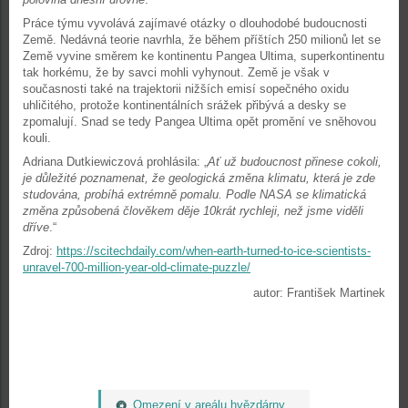
Práce týmu vyvolává zajímavé otázky o dlouhodobé budoucnosti
Země. Nedávná teorie navrhla, že během příštích 250 milionů let se
Země vyvine směrem ke kontinentu Pangea Ultima, superkontinentu
tak horkému, že by savci mohli vyhynout. Země je však v
současnosti také na trajektorii nižších emisí sopečného oxidu
uhličitého, protože kontinentálních srážek přibývá a desky se
zpomalují. Snad se tedy Pangea Ultima opět promění ve sněhovou
kouli.
Adriana Dutkiewiczová prohlásila: „
Ať už budoucnost přinese cokoli,
je důležité poznamenat, že geologická změna klimatu, která je zde
studována, probíhá extrémně pomalu. Podle NASA se klimatická
změna způsobená člověkem děje 10krát rychleji, než jsme viděli
dříve
.“
Zdroj:
https://scitechdaily.com/when-earth-turned-to-ice-scientists-
unravel-700-million-year-old-climate-puzzle/
autor: František Martinek
Omezení v areálu hvězdárny