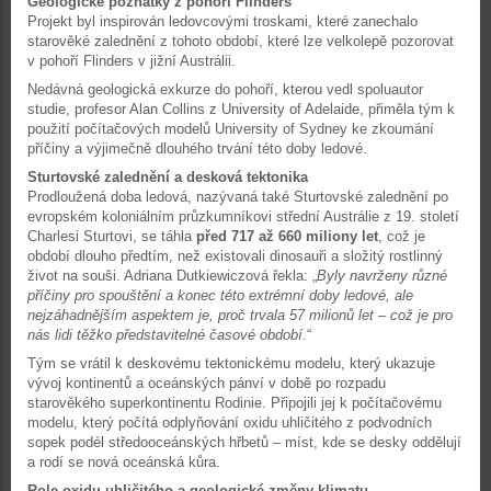
Geologické poznatky z pohoří Flinders
Projekt byl inspirován ledovcovými troskami, které zanechalo
starověké zalednění z tohoto období, které lze velkolepě pozorovat
v pohoří Flinders v jižní Austrálii.
Nedávná geologická exkurze do pohoří, kterou vedl spoluautor
studie, profesor Alan Collins z University of Adelaide, přiměla tým k
použití počítačových modelů University of Sydney ke zkoumání
příčiny a výjimečně dlouhého trvání této doby ledové.
Sturtovské zalednění a desková tektonika
Prodloužená doba ledová, nazývaná také Sturtovské zalednění po
evropském koloniálním průzkumníkovi střední Austrálie z 19. století
Charlesi Sturtovi, se táhla
před 717 až 660 miliony let
, což je
období dlouho předtím, než existovali dinosauři a složitý rostlinný
život na souši. Adriana Dutkiewiczová řekla: „
Byly navrženy různé
příčiny pro spouštění a konec této extrémní doby ledové, ale
nejzáhadnějším aspektem je, proč trvala 57 milionů let – což je pro
nás lidi těžko představitelné časové období
.“
Tým se vrátil k deskovému tektonickému modelu, který ukazuje
vývoj kontinentů a oceánských pánví v době po rozpadu
starověkého superkontinentu Rodinie. Připojili jej k počítačovému
modelu, který počítá odplyňování oxidu uhličitého z podvodních
sopek podél středooceánských hřbetů – míst, kde se desky oddělují
a rodí se nová oceánská kůra.
Role oxidu uhličitého a geologické změny klimatu