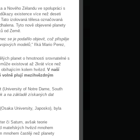
ka a Nového Zélandu ve spolupráci s
 důkazy existence více než deseti
r. Tato izolovaná tělesa označovaná
odhalena. Tyto nově objevené planety
oků od Země.
ec se je podařilo objevit, což přispěje
ývojových modelů
,“ říká Mario Perez,
ých planet o hmotnosti srovnatelné s
 může existovat až 2krát více než
 obíhajícím kolem hvězd.
V naší
ré volně plují mezihvězdným
tt (University of Notre Dame, South
ek a na základě získaných dat
Osaka University, Japosko), byla
r či Saturn, avšak teorie
 od mateřských hvězd mnohem
em mnohem častěji než planety