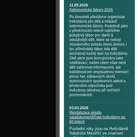
11.05.2026
Astronomické tábory 2026
Po dvouleté přestávce organizuje
hvězdárna pro děti a mládež
astronomické tábory. Podobně jako
v předchozích letech nabízíme
pobytový tábor pro starší a
odvážnější děti, které se nebojí
vícedenního pobytu mimo domov, i
tzv. příměstský tábor, kdy děti
docházejí každý den na hvězdárnu.
Obě akce jsou koncipovány jako
vzdělávací, naším cílem však není
děti zahlcovat informacemi, ale
nabídnout jim smysluplnou rekreaci
plnou her, zábavných úkolů,
dobrovolných sportovních aktivit a
především odpočinku pod
hvězdnou oblohou při nočních
pozorováních.
03.03.2026
Revitalizace areálu
valašskomeziříčské hvězdárny po
60 letech
Poslední roky jsou na Hvězdárně
Valašské Meziříčí ve znamení