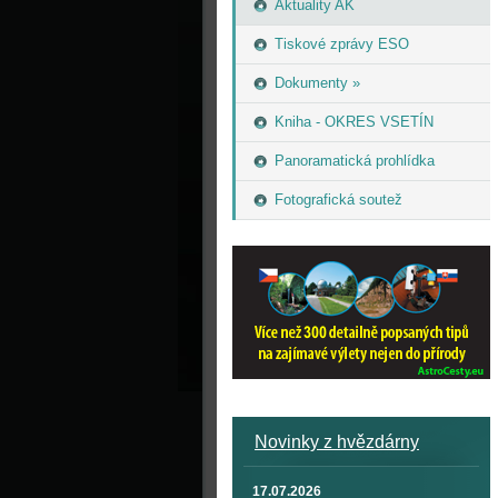
Aktuality AK
Tiskové zprávy ESO
Dokumenty »
Kniha - OKRES VSETÍN
Panoramatická prohlídka
Fotografická soutež
Novinky z hvězdárny
17.07.2026