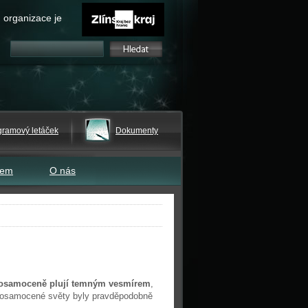
 organizace je
gramový letáček
Dokumenty
tem
O nás
 osamoceně plují temným vesmírem
,
to osamocené světy byly pravděpodobně