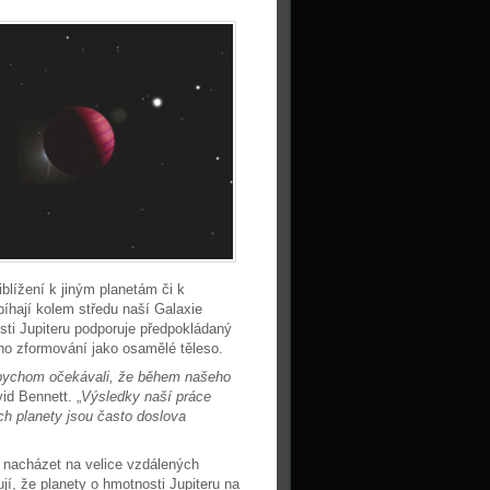
blížení k jiným planetám či k
íhají kolem středu naší Galaxie
sti Jupiteru podporuje předpokládaný
ého zformování jako osamělé těleso.
k bychom očekávali, že během našeho
vid Bennett. „
Výsledky naší práce
ich planety jsou často doslova
 nacházet na velice vzdálených
, že planety o hmotnosti Jupiteru na