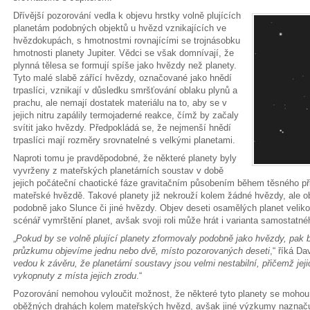
Dřívější pozorování vedla k objevu hrstky volně plujících
planetám podobných objektů u hvězd vznikajících ve
hvězdokupách, s hmotnostmi rovnajícími se trojnásobku
hmotnosti planety Jupiter. Vědci se však domnívají, že
plynná tělesa se formují spíše jako hvězdy než planety.
Tyto malé slabě zářící hvězdy, označované jako hnědí
trpaslíci, vznikají v důsledku smršťování oblaku plynů a
prachu, ale nemají dostatek materiálu na to, aby se v
jejich nitru zapálily termojaderné reakce, čímž by začaly
svítit jako hvězdy. Předpokládá se, že nejmenší hnědí
trpaslíci mají rozměry srovnatelné s velkými planetami.
Naproti tomu je pravděpodobné, že některé planety byly
vyvrženy z mateřských planetárních soustav v době
jejich počáteční chaotické fáze gravitačním působením během těsného při
mateřské hvězdě. Takové planety již nekrouží kolem žádné hvězdy, ale ob
podobně jako Slunce či jiné hvězdy. Objev deseti osamělých planet veliko
scénář vymrštění planet, avšak svoji roli může hrát i varianta samostatn
„
Pokud by se volně plující planety zformovaly podobně jako hvězdy, pa
průzkumu objevíme jednu nebo dvě, místo pozorovaných deseti
,“ říká Da
vedou k závěru, že planetární soustavy jsou velmi nestabilní, přičemž jej
vykopnuty z místa jejich zrodu
.“
Pozorování nemohou vyloučit možnost, že některé tyto planety se mohou
oběžných drahách kolem mateřských hvězd, avšak jiné výzkumy naznačují