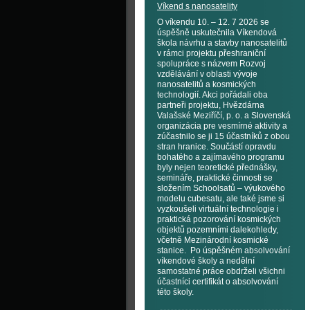
Víkend s nanosatelity
O víkendu 10. – 12. 7 2026 se
úspěšně uskutečnila Víkendová
škola návrhu a stavby nanosatelitů
v rámci projektu přeshraniční
spolupráce s názvem Rozvoj
vzdělávání v oblasti vývoje
nanosatelitů a kosmických
technologií. Akci pořádali oba
partneři projektu, Hvězdárna
Valašské Meziříčí, p. o. a Slovenská
organizácia pre vesmírné aktivity a
zúčastnilo se ji 15 účastníků z obou
stran hranice. Součástí opravdu
bohatého a zajímavého programu
byly nejen teoretické přednášky,
semináře, praktické činnosti se
složením Schoolsatů – výukového
modelu cubesatu, ale také jsme si
vyzkoušeli virtuální technologie i
praktická pozorování kosmických
objektů pozemními dalekohledy,
včetně Mezinárodní kosmické
stanice. Po úspěšném absolvování
víkendové školy a nedělní
samostatné práce obdrželi všichni
účastníci certifikát o absolvování
této školy.