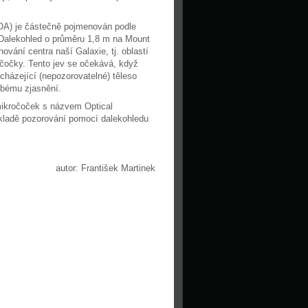
OA) je částečně pojmenován podle
 Dalekohled o průměru 1,8 m na Mount
vání centra naší Galaxie, tj. oblastí
očočky. Tento jev se očekává, když
cházející (nepozorovatelné) těleso
dobému zjasnění.
mikročoček s názvem Optical
ákladě pozorování pomocí dalekohledu
autor: František Martinek