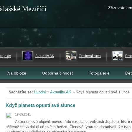
alašské Meziříčí
Zřizovatelem
rojekty
Aktuality AK
Cestovní ruch
Pro
Na obloze
Odborná činnost
Fotogalerie
Dě
Nacházíte se:
Úvodní
»
Aktuality AK
»
Když planeta opustí své slunce
Když planeta opustí své slunce
19.05.2011
Astronomové objevili novou třídu exoplanet velikosti Jupiteru,
které
přičemž se vzdalují od světla hvězd. Členové týmu se domnívají, že ty