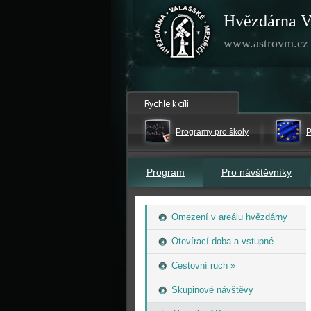
Hvězdárna V
www.astrovm.cz
Programy pro školy
P
Program
Pro návštěvníky
Omezení v areálu hvězdárny
Otevírací doba a vstupné
Cestovní ruch »
Skupinové návštěvy