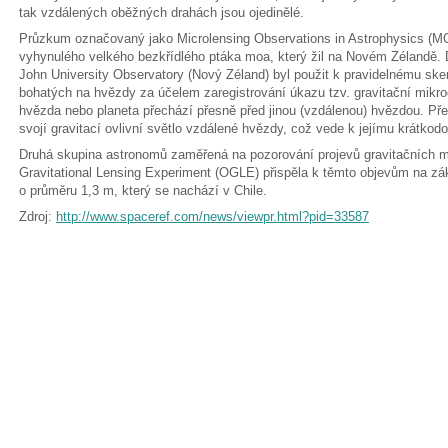
tak vzdálených oběžných drahách jsou ojedinělé.
Průzkum označovaný jako Microlensing Observations in Astrophysics (M
vyhynulého velkého bezkřídlého ptáka moa, který žil na Novém Zélandě.
John University Observatory (Nový Zéland) byl použit k pravidelnému skeno
bohatých na hvězdy za účelem zaregistrování úkazu tzv. gravitační mikr
hvězda nebo planeta přechází přesně před jinou (vzdálenou) hvězdou. Pře
svojí gravitací ovlivní světlo vzdálené hvězdy, což vede k jejímu krátko
Druhá skupina astronomů zaměřená na pozorování projevů gravitačních 
Gravitational Lensing Experiment (OGLE) přispěla k těmto objevům na z
o průměru 1,3 m, který se nachází v Chile.
Zdroj:
http://www.spaceref.com/news/viewpr.html?pid=33587