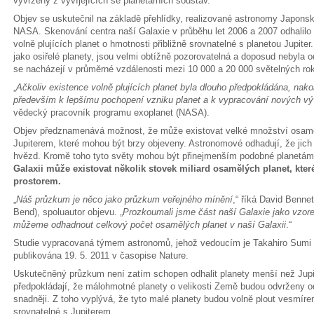
vyvrženy z vyvíjejících se planetárních soustav.
Objev se uskutečnil na základě přehlídky, realizované astronomy Japons
NASA. Skenování centra naší Galaxie v průběhu let 2006 a 2007 odhalilo
volně plujících planet o hmotnosti přibližně srovnatelné s planetou Jupite
jako osiřelé planety, jsou velmi obtížně pozorovatelná a doposud nebyla 
se nacházejí v průměrné vzdálenosti mezi 10 000 a 20 000 světelných r
„
Ačkoliv existence volně plujících planet byla dlouho předpokládána, nakon
především k lepšímu pochopení vzniku planet a k vypracování nových v
vědecký pracovník programu exoplanet (NASA).
Objev předznamenává možnost, že může existovat velké množství osaměl
Jupiterem, které mohou být brzy objeveny. Astronomové odhadují, že jich
hvězd. Kromě toho tyto světy mohou být přinejmenším podobné planetám
Galaxii může existovat několik stovek miliard osamělých planet, kte
prostorem.
„
Náš průzkum je něco jako průzkum veřejného mínění
,“ říká David Benne
Bend), spoluautor objevu. „
Prozkoumali jsme část naší Galaxie jako vzor
můžeme odhadnout celkový počet osamělých planet v naší Galaxii
.“
Studie vypracovaná týmem astronomů, jehož vedoucím je Takahiro Sumi (
publikována 19. 5. 2011 v časopise Nature.
Uskutečněný průzkum není zatím schopen odhalit planety menší než Jupite
předpokládají, že málohmotné planety o velikosti Země budou odvrženy
snadněji. Z toho vyplývá, že tyto malé planety budou volně plout vesmír
srovnatelné s Jupiterem.