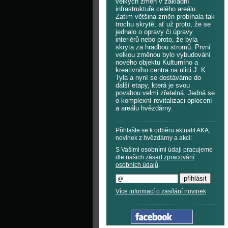
velkých změn v základní
infrastruktuře celého areálu.
Zatím většina změn probíhala tak
trochu skrytě, ať už proto, že se
jednalo o opravy či úpravy
interiérů nebo proto, že byla
skryta za hradbou stromů. První
velkou změnou bylo vybudování
nového objektu Kulturního a
kreativního centra na ulici J. K.
Tyla a nyní se dostáváme do
další etapy, která je svou
povahou velmi zřetelná. Jedná se
o komplexní revitalizaci oplocení
a areálu hvězdárny.
Přihlašte se k odběru aktualit AKA,
novinek z hvězdárny a akcí:
S Vašimi osobními údaji pracujeme
dle našich
zásad zpracování
osobních údajů
.
Více informací o zasílání novinek