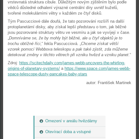
vrstevnatá struktura cibule. Důležitým novým zjištěním bylo podle
vědců důsledné odhalení výrazné centrální díry uvnitř kuželů,
tvořené molekulárními větry v každém ze čtyř disků.
Tým Pascucciové dále doufá, že tato pozorování rozšíří na další
protoplanetární disky, aby získal lepší představu o tom, jak běžné
jsou pozorované struktury větru ve vesmíru a jak se vyvíjejí v čase.
„
Domníváme se, že by mohly být běžné, ale u čtyř objektů je to
trochu obtížné říci
,“ řekla Pascucciová. „
Chceme získat větší
vzorek pomocí Webbova teleskopu a pak také zjistit, zda můžeme
detekovat změny v těchto větrech při vzniku hvězd a vzniku planet
.“
Zdroj:
https://scitechdaily.com/james-webb-uncovers-the-whirling-
origins-of-planetary-systems/
a
https://www.space.com/james-webb-
space-telescope-dusty-pancakes-baby-stars
autor: František Martinek
Omezení v areálu hvězdárny
Otevírací doba a vstupné