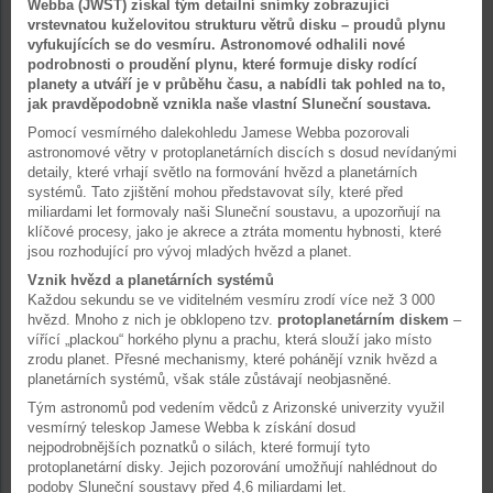
Webba (JWST) získal tým detailní snímky zobrazující
vrstevnatou kuželovitou strukturu větrů disku – proudů plynu
vyfukujících se do vesmíru. Astronomové odhalili nové
podrobnosti o proudění plynu, které formuje disky rodící
planety a utváří je v průběhu času, a nabídli tak pohled na to,
jak pravděpodobně vznikla naše vlastní Sluneční soustava.
Pomocí vesmírného dalekohledu Jamese Webba pozorovali
astronomové větry v protoplanetárních discích s dosud nevídanými
detaily, které vrhají světlo na formování hvězd a planetárních
systémů. Tato zjištění mohou představovat síly, které před
miliardami let formovaly naši Sluneční soustavu, a upozorňují na
klíčové procesy, jako je akrece a ztráta momentu hybnosti, které
jsou rozhodující pro vývoj mladých hvězd a planet.
Vznik hvězd a planetárních systémů
Každou sekundu se ve viditelném vesmíru zrodí více než 3 000
hvězd. Mnoho z nich je obklopeno tzv.
protoplanetárním diskem
–
vířící „plackou“ horkého plynu a prachu, která slouží jako místo
zrodu planet. Přesné mechanismy, které pohánějí vznik hvězd a
planetárních systémů, však stále zůstávají neobjasněné.
Tým astronomů pod vedením vědců z Arizonské univerzity využil
vesmírný teleskop Jamese Webba k získání dosud
nejpodrobnějších poznatků o silách, které formují tyto
protoplanetární disky. Jejich pozorování umožňují nahlédnout do
podoby Sluneční soustavy před 4,6 miliardami let.