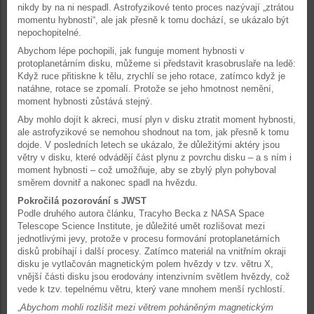
nikdy by na ni nespadl. Astrofyzikové tento proces nazývají „ztrátou
momentu hybnosti“, ale jak přesně k tomu dochází, se ukázalo být
nepochopitelné.
Abychom lépe pochopili, jak funguje moment hybnosti v
protoplanetárním disku, můžeme si představit krasobruslaře na ledě:
Když ruce přitiskne k tělu, zrychlí se jeho rotace, zatímco když je
natáhne, rotace se zpomalí. Protože se jeho hmotnost nemění,
moment hybnosti zůstává stejný.
Aby mohlo dojít k akreci, musí plyn v disku ztratit moment hybnosti,
ale astrofyzikové se nemohou shodnout na tom, jak přesně k tomu
dojde. V posledních letech se ukázalo, že důležitými aktéry jsou
větry v disku, které odvádějí část plynu z povrchu disku – a s ním i
moment hybnosti – což umožňuje, aby se zbylý plyn pohyboval
směrem dovnitř a nakonec spadl na hvězdu.
Pokročilá pozorování s JWST
Podle druhého autora článku, Tracyho Becka z NASA Space
Telescope Science Institute, je důležité umět rozlišovat mezi
jednotlivými jevy, protože v procesu formování protoplanetárních
disků probíhají i další procesy. Zatímco materiál na vnitřním okraji
disku je vytlačován magnetickým polem hvězdy v tzv. větru X,
vnější části disku jsou erodovány intenzivním světlem hvězdy, což
vede k tzv. tepelnému větru, který vane mnohem menší rychlostí.
„
Abychom mohli rozlišit mezi větrem poháněným magnetickým