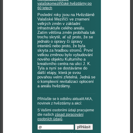
valašskomeziříčské hvězdárny po
60 letech
Poslední roky jsou na Hvězdárně
Valašské Meziříčí ve znamení
velkých změn v základní
infrastruktuře celého areálu.
Zatím většina změn probíhala tak
trochu skrytě, ať už proto, že se
jednalo o opravy či úpravy
interiérů nebo proto, že byla
skryta za hradbou stromů. První
velkou změnou bylo vybudování
nového objektu Kulturního a
kreativního centra na ulici J. K.
Tyla a nyní se dostáváme do
další etapy, která je svou
povahou velmi zřetelná. Jedná se
o komplexní revitalizaci oplocení
a areálu hvězdárny.
Přihlašte se k odběru aktualit AKA,
novinek z hvězdárny a akcí:
S Vašimi osobními údaji pracujeme
dle našich
zásad zpracování
osobních údajů
.