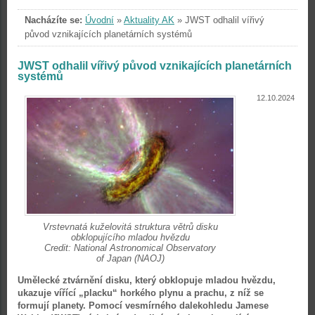
Nacházíte se:
Úvodní
»
Aktuality AK
»
JWST odhalil vířivý
původ vznikajících planetárních systémů
JWST odhalil vířivý původ vznikajících planetárních
systémů
12.10.2024
Vrstevnatá kuželovitá struktura větrů disku
obklopujícího mladou hvězdu
Credit: National Astronomical Observatory
of Japan (NAOJ)
Umělecké ztvárnění disku, který obklopuje mladou hvězdu,
ukazuje vířící „placku“ horkého plynu a prachu, z níž se
formují planety. Pomocí vesmírného dalekohledu Jamese