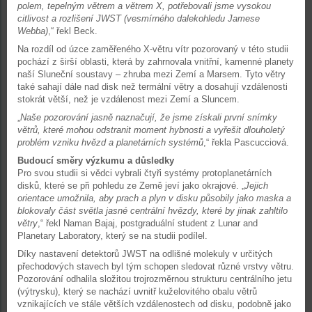
polem, tepelným větrem a větrem X, potřebovali jsme vysokou
citlivost a rozlišení JWST (vesmírného dalekohledu Jamese
Webba)
,“ řekl Beck.
Na rozdíl od úzce zaměřeného X-větru vítr pozorovaný v této studii
pochází z širší oblasti, která by zahrnovala vnitřní, kamenné planety
naší Sluneční soustavy – zhruba mezi Zemí a Marsem. Tyto větry
také sahají dále nad disk než termální větry a dosahují vzdálenosti
stokrát větší, než je vzdálenost mezi Zemí a Sluncem.
„
Naše pozorování jasně naznačují, že jsme získali první snímky
větrů, které mohou odstranit moment hybnosti a vyřešit dlouholetý
problém vzniku hvězd a planetárních systémů
,“ řekla Pascucciová.
Budoucí směry výzkumu a důsledky
Pro svou studii si vědci vybrali čtyři systémy protoplanetárních
disků, které se při pohledu ze Země jeví jako okrajové. „
Jejich
orientace umožnila, aby prach a plyn v disku působily jako maska a
blokovaly část světla jasné centrální hvězdy, které by jinak zahltilo
větry
,“ řekl Naman Bajaj, postgraduální student z Lunar and
Planetary Laboratory, který se na studii podílel.
Díky nastavení detektorů JWST na odlišné molekuly v určitých
přechodových stavech byl tým schopen sledovat různé vrstvy větru.
Pozorování odhalila složitou trojrozměrnou strukturu centrálního jetu
(výtrysku), který se nachází uvnitř kuželovitého obalu větrů
vznikajících ve stále větších vzdálenostech od disku, podobně jako