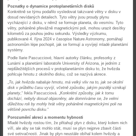
Poznatky o dynamice protoplanetárních disků
Konkrétně se týmu podařilo vysledovat takzvané větry v disku v
dosud nevídaných detailech. Tyto větry jsou proudy plynu
vycházející z disku, v němž se formuje planeta, do vesmíru. Tyto
větry, poháněné převážně magnetickými poli, mohou urazit desítky
kilometrů za pouhou jednu sekundu. Výsledky výzkumu,
publikované 4. října 2024 v časopise Nature Astronomy, pomáhají
astronomům lépe pochopit, jak se formují a vyvíjejí mladé planetární
systémy.
Podle Ilarie Pascucciové, hlavní autorky článku, profesorky z
Lunární a planetární laboratoře University of Arizona, je jedním z
nejdůležitějších procesů v protoplanetárním disku to, že hvězda
pohlcuje hmotu z okolního disku, což se nazývá akrece.
„
To, jak hvězda nabaluje hmotu, má velký vliv na to, jak se okolní
disk v průběhu času vyvíjí, včetně způsobu, jakým později vznikají
planety
,“ řekla Pascucciová. „
Konkrétní způsoby, jak k tomu
dochází, nebyly dosud objasněny, ale domníváme se, že velmi
důležitou roli by mohly hrát větry poháněné magnetickými poli na
většině povrchu disku
.“
Porozumění akreci a momentu hybnosti
Mladé hvězdy rostou tím, že přitahují plyn z disku, který kolem nich
víří, ale aby se tak mohlo stát, musí se plyn nejprve zbavit části
své setrvačnosti. Jinak by plyn neustále obíhal kolem hvězdy a