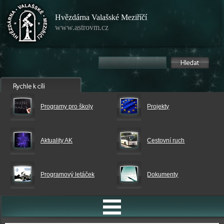
Hvězdárna Valašské Meziříčí
www.astrovm.cz
Programy pro školy
Projekty
Aktuality AK
Cestovní ruch
Programový letáček
Dokumenty