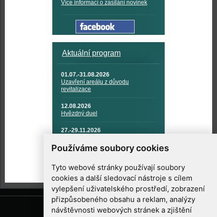
Více informací o zasílání novinek
Aktuální program
01.07.-31.08.2026
Uzavření areálu z důvodu
revitalizace
12.08.2026
Hvězdný duel
27.-29.11.2026
KOSMONAUTIKA, RAKETOVÁ
TECHNIKA A KOSMICKÉ
Používáme soubory cookies
TECHNOLOGIE
Tyto webové stránky používají soubory
cookies a další sledovací nástroje s cílem
vylepšení uživatelského prostředí, zobrazení
přizpůsobeného obsahu a reklam, analýzy
návštěvnosti webových stránek a zjištění