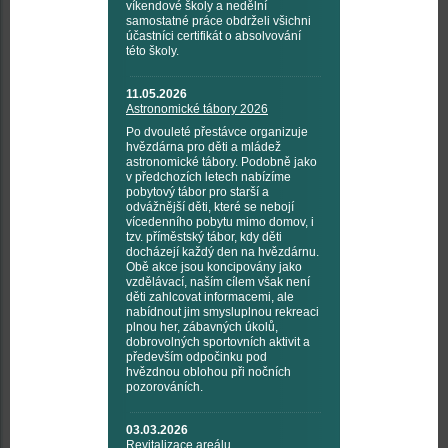
víkendové školy a nedělní
samostatné práce obdrželi všichni
účastníci certifikát o absolvování
této školy.
11.05.2026
Astronomické tábory 2026
Po dvouleté přestávce organizuje
hvězdárna pro děti a mládež
astronomické tábory. Podobně jako
v předchozích letech nabízíme
pobytový tábor pro starší a
odvážnější děti, které se nebojí
vícedenního pobytu mimo domov, i
tzv. příměstský tábor, kdy děti
docházejí každý den na hvězdárnu.
Obě akce jsou koncipovány jako
vzdělávací, naším cílem však není
děti zahlcovat informacemi, ale
nabídnout jim smysluplnou rekreaci
plnou her, zábavných úkolů,
dobrovolných sportovních aktivit a
především odpočinku pod
hvězdnou oblohou při nočních
pozorováních.
03.03.2026
Revitalizace areálu