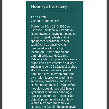
Novinky z hvězdárny
17.07.2026
Víkend s nanosatelity
O víkendu 10. – 12. 7 2026 se
úspěšně uskutečnila Víkendová
škola návrhu a stavby nanosatelitů
v rámci projektu přeshraniční
spolupráce s názvem Rozvoj
vzdělávání v oblasti vývoje
nanosatelitů a kosmických
technologií. Akci pořádali oba
partneři projektu, Hvězdárna
Valašské Meziříčí, p. o. a Slovenská
organizácia pre vesmírné aktivity a
zúčastnilo se ji 15 účastníků z obou
stran hranice. Součástí opravdu
bohatého a zajímavého programu
byly nejen teoretické přednášky,
semináře, praktické činnosti se
složením Schoolsatů – výukového
modelu cubesatu, ale také jsme si
vyzkoušeli virtuální technologie i
praktická pozorování kosmických
objektů pozemními dalekohledy,
včetně Mezinárodní kosmické
stanice. Po úspěšném absolvování