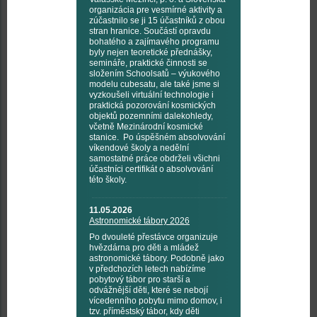
organizácia pre vesmírné aktivity a
zúčastnilo se ji 15 účastníků z obou
stran hranice. Součástí opravdu
bohatého a zajímavého programu
byly nejen teoretické přednášky,
semináře, praktické činnosti se
složením Schoolsatů – výukového
modelu cubesatu, ale také jsme si
vyzkoušeli virtuální technologie i
praktická pozorování kosmických
objektů pozemními dalekohledy,
včetně Mezinárodní kosmické
stanice. Po úspěšném absolvování
víkendové školy a nedělní
samostatné práce obdrželi všichni
účastníci certifikát o absolvování
této školy.
11.05.2026
Astronomické tábory 2026
Po dvouleté přestávce organizuje
hvězdárna pro děti a mládež
astronomické tábory. Podobně jako
v předchozích letech nabízíme
pobytový tábor pro starší a
odvážnější děti, které se nebojí
vícedenního pobytu mimo domov, i
tzv. příměstský tábor, kdy děti