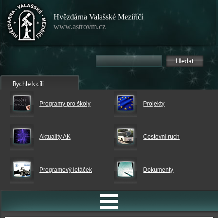
Hvězdárna Valašské Meziříčí
www.astrovm.cz
Programy pro školy
Projekty
Aktuality AK
Cestovní ruch
Programový letáček
Dokumenty