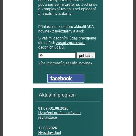
povahou velmi zřetelná. Jedná se
o komplexní revitalizaci oplocení
a areálu hvězdárny.
Přihlašte se k odběru aktualit AKA,
novinek z hvězdárny a akcí:
S Vašimi osobními údaji pracujeme
dle našich
zásad zpracování
osobních údajů
.
Více informací o zasílání novinek
Aktuální program
01.07.-31.08.2026
Uzavření areálu z důvodu
revitalizace
12.08.2026
Hvězdný duel