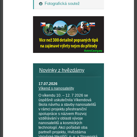
Fotografická soutež
Novinky z hvězdárny
17.07.2026
Víkend s nanosatelity
O víkendu 10. – 12. 7 2026 se
úspěšně uskutečnila Víkendová
škola návrhu a stavby nanosatelitů
v rámci projektu přeshraniční
spolupráce s názvem Rozvoj
vzdělávání v oblasti vývoje
nanosatelitů a kosmických
technologií. Akci pořádali oba
partneři projektu, Hvězdárna
Valašské Meziříčí, p. o. a Slovenská