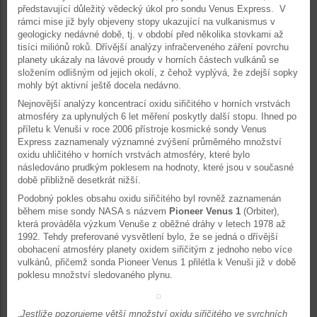
představující důležitý vědecký úkol pro sondu Venus Express. V
rámci mise již byly objeveny stopy ukazující na vulkanismus v
geologicky nedávné době, tj. v období před několika stovkami až
tisíci miliónů roků. Dřívější analýzy infračerveného záření povrchu
planety ukázaly na lávové proudy v horních částech vulkánů se
složením odlišným od jejich okolí, z čehož vyplývá, že zdejší sopky
mohly být aktivní ještě docela nedávno.
Nejnovější analýzy koncentrací oxidu siřičitého v horních vrstvách
atmosféry za uplynulých 6 let měření poskytly další stopu. Ihned po
příletu k Venuši v roce 2006 přístroje kosmické sondy Venus
Express zaznamenaly významné zvýšení průměrného množství
oxidu uhličitého v horních vrstvách atmosféry, které bylo
následováno prudkým poklesem na hodnoty, které jsou v současné
době přibližně desetkrát nižší.
Podobný pokles obsahu oxidu siřičitého byl rovněž zaznamenán
během mise sondy NASA s názvem
Pioneer Venus 1
(Orbiter),
která prováděla výzkum Venuše z oběžné dráhy v letech 1978 až
1992. Tehdy preferované vysvětlení bylo, že se jedná o dřívější
obohacení atmosféry planety oxidem siřičitým z jednoho nebo více
vulkánů, přičemž sonda Pioneer Venus 1 přilétla k Venuši již v době
poklesu množství sledovaného plynu.
„
Jestliže pozorujeme větší množství oxidu siřičitého ve svrchních