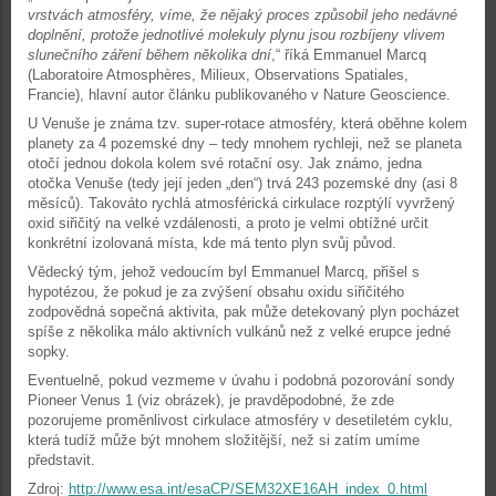
vrstvách atmosféry, víme, že nějaký proces způsobil jeho nedávné
doplnění, protože jednotlivé molekuly plynu jsou rozbíjeny vlivem
slunečního záření během několika dní
,“ říká Emmanuel Marcq
(Laboratoire Atmosphères, Milieux, Observations Spatiales,
Francie), hlavní autor článku publikovaného v Nature Geoscience.
U Venuše je známa tzv. super-rotace atmosféry, která oběhne kolem
planety za 4 pozemské dny – tedy mnohem rychleji, než se planeta
otočí jednou dokola kolem své rotační osy. Jak známo, jedna
otočka Venuše (tedy její jeden „den“) trvá 243 pozemské dny (asi 8
měsíců). Takováto rychlá atmosférická cirkulace rozptýlí vyvržený
oxid siřičitý na velké vzdálenosti, a proto je velmi obtížné určit
konkrétní izolovaná místa, kde má tento plyn svůj původ.
Vědecký tým, jehož vedoucím byl Emmanuel Marcq, přišel s
hypotézou, že pokud je za zvýšení obsahu oxidu siřičitého
zodpovědná sopečná aktivita, pak může detekovaný plyn pocházet
spíše z několika málo aktivních vulkánů než z velké erupce jedné
sopky.
Eventuelně, pokud vezmeme v úvahu i podobná pozorování sondy
Pioneer Venus 1 (viz obrázek), je pravděpodobné, že zde
pozorujeme proměnlivost cirkulace atmosféry v desetiletém cyklu,
která tudíž může být mnohem složitější, než si zatím umíme
představit.
Zdroj:
http://www.esa.int/esaCP/SEM32XE16AH_index_0.html