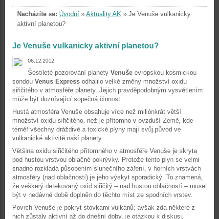
Nacházíte se:
Úvodní
»
Aktuality AK
»
Je Venuše vulkanicky
aktivní planetou?
Je Venuše vulkanicky aktivní planetou?
06.12.2012
Šestileté pozorování planety
Venuše
evropskou kosmickou
sondou
Venus Express
odhalilo velké změny množství oxidu
siřičitého v atmosféře planety. Jejich pravděpodobným vysvětlením
může být doznívající sopečná činnost.
Hustá atmosféra Venuše obsahuje více než miliónkrát větší
množství oxidu siřičitého, než je přítomno v ovzduší Země, kde
téměř všechny dráždivé a toxické plyny mají svůj původ ve
vulkanické aktivitě naší planety.
Většina oxidu siřičitého přítomného v atmosféře Venuše je skryta
pod hustou vrstvou oblačné pokrývky. Protože tento plyn se velmi
snadno rozkládá působením slunečního záření, v horních vrstvách
atmosféry (nad oblačností) je jeho výskyt sporadický. To znamená,
že veškerý detekovaný oxid siřičitý – nad hustou oblačností – musel
být v nedávné době doplněn do těchto míst ze spodních vrstev.
Povrch Venuše je pokryt stovkami vulkánů; avšak zda některé z
nich zůstaly aktivní až do dnešní doby, je otázkou k diskusi,