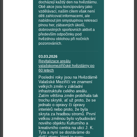
docházejí každý den na hvězdárnu.
Obě akce jsou koncipovány jako
vzdělávací, naším cílem však není
děti zahlcovat informacemi, ale
nabídnout jim smysluplnou rekreaci
plnou her, zábavných úkolů,
dobrovolných sportovních aktivit a
především odpočinku pod
hvězdnou oblohou při nočních
pozorováních.
03.03.2026
Revitalizace areálu
valašskomeziříčské hvězdárny po
60 letech
Poslední roky jsou na Hvězdárně
Valašské Meziříčí ve znamení
velkých změn v základní
infrastruktuře celého areálu.
Zatím většina změn probíhala tak
trochu skrytě, ať už proto, že se
jednalo o opravy či úpravy
interiérů nebo proto, že byla
skryta za hradbou stromů. První
velkou změnou bylo vybudování
nového objektu Kulturního a
kreativního centra na ulici J. K.
Tyla a nyní se dostáváme do
další etapy, která je svou