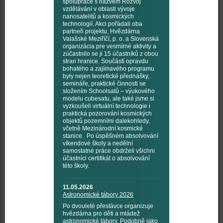
spolupráce s názvem Rozvoj
vzdělávání v oblasti vývoje
nanosatelitů a kosmických
technologií. Akci pořádali oba
partneři projektu, Hvězdárna
Valašské Meziříčí, p. o. a Slovenská
organizácia pre vesmírné aktivity a
zúčastnilo se ji 15 účastníků z obou
stran hranice. Součástí opravdu
bohatého a zajímavého programu
byly nejen teoretické přednášky,
semináře, praktické činnosti se
složením Schoolsatů – výukového
modelu cubesatu, ale také jsme si
vyzkoušeli virtuální technologie i
praktická pozorování kosmických
objektů pozemními dalekohledy,
včetně Mezinárodní kosmické
stanice. Po úspěšném absolvování
víkendové školy a nedělní
samostatné práce obdrželi všichni
účastníci certifikát o absolvování
této školy.
11.05.2026
Astronomické tábory 2026
Po dvouleté přestávce organizuje
hvězdárna pro děti a mládež
astronomické tábory. Podobně jako