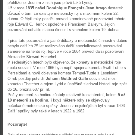
přehlíženo. Jedním z nich jsou právě také Lyridy. .
Už v roce
1835 našel Dominique François Jean Arago
dostatek
důkazů o tom, že existuje meteorický roj s maximem kolem 22.
dubna. O čtyři roky později provedl koordinované pozorování tohoto
roje Edward C. Herrick společně s Francisem Baileym. Jejich
pozorování odhalilo slabou činnost s vrcholem kolem 19. dubna.
I přes tato pozorování a jasné důkazy o meteorické činnosti v dubnu
nebylo dalších 25 let realizováno další specializované pozorování
zaměřené na tento roj, teprve v roce 1864 provedl další pozorování
Alexander Stewart Herschel.
V šedesátých letech bylo objeveno, že komety a meteorické roje
spolu souvisí. V roce 1866 byla např. spojena kometa Swift-Tuttle s
Perseidami a nově objevená kometa Tempel-Tuttle s Leonidami.
O rok později potvrdil
Johann Gottfried Galle
souvislost mezi
kometou Thatcher a rojem Lyrid a úspěšně sledoval historii roje zpět
do 16. března 687 př. nl.
Počty meteorů za hodinu zůstaly relativně konzistentní, kolem
5 až
10 meteorů za hodinu, i
když některé roky se objevovaly
nečekané meteorické spršky. Jeden z nejsilnějších byl v roce 1803.
Další spršky byly také v letech 1922 a 1982.
Pozorujte!