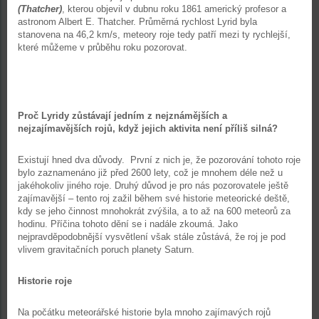
(Thatcher)
, kterou objevil v dubnu roku 1861 americký profesor a
astronom Albert E. Thatcher. Průměrná rychlost Lyrid byla
stanovena na 46,2 km/s, meteory roje tedy patří mezi ty rychlejší,
které můžeme v průběhu roku pozorovat.
Proč Lyridy zůstávají jedním z nejznámějších a
nejzajímavějších rojů, když jejich aktivita není příliš silná?
Existují hned dva důvody. První z nich je, že pozorování tohoto roje
bylo zaznamenáno již před 2600 lety, což je mnohem déle než u
jakéhokoliv jiného roje. Druhý důvod je pro nás pozorovatele ještě
zajímavější – tento roj zažil během své historie meteorické deště,
kdy se jeho činnost mnohokrát zvýšila, a to až na 600 meteorů za
hodinu. Příčina tohoto dění se i nadále zkoumá. Jako
nejpravděpodobnější vysvětlení však stále zůstává, že roj je pod
vlivem gravitačních poruch planety Saturn.
Historie roje
Na počátku meteorářské historie byla mnoho zajímavých rojů