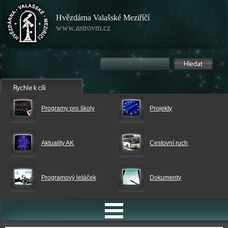
Hvězdárna Valašské Meziříčí
www.astrovm.cz
Programy pro školy
Projekty
Aktuality AK
Cestovní ruch
Programový letáček
Dokumenty