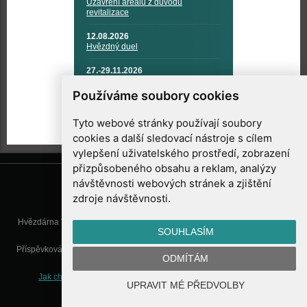
Uzavření areálu z důvodu
revitalizace
12.08.2026
Hvězdný duel
27.-29.11.2026
KOSMONAUTIKA, RAKETOVÁ
TECHNIKA A KOSMICKÉ
Používáme soubory cookies
TECHNOLOGIE
Tyto webové stránky používají soubory
cookies a další sledovací nástroje s cílem
vylepšení uživatelského prostředí, zobrazení
přizpůsobeného obsahu a reklam, analýzy
návštěvnosti webových stránek a zjištění
zdroje návštěvnosti.
Hvězdárna Valašské Meziříčí, příspěvková organizace, Vsetínská 78, 757
SOUHLASÍM
01 Valašské Meziříčí
Příspěvková organizace Zlínského kraje. Telefon:
571 611 928
, Mobil:
777
ODMÍTÁM
277 134
, E-mail:
info@astrovm.cz
Jak chráníme Vaše osobní údaje
|
Nastavení cookies
| Vyrobil:
UPRAVIT MÉ PŘEDVOLBY
WebConsult.cz