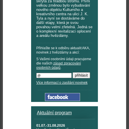
skryta za hradbou stromů. První
velkou změnou bylo vybudování
nového objektu Kulturního a
kreativního centra na ulici J. K.
Tyla a nyní se dostáváme do
další etapy, která je svou
povahou velmi zřetelná. Jedná se
o komplexní revitalizaci oplocení
a areálu hvězdárny.
Přihlašte se k odběru aktualit AKA,
novinek z hvězdárny a akcí:
S Vašimi osobními údaji pracujeme
dle našich
zásad zpracování
osobních údajů
.
Více informací o zasílání novinek
Aktuální program
01.07.-31.08.2026