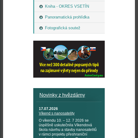
Kniha - OKRES VSETÍN
Panoramatická prohlídka
Fotografická soutež
Novinky z hvězdárny
17.07.2026
Víkend s nanosatelity
O víkendu 10. – 12. 7 2026 se
úspěšně uskutečnila Víkendová
škola návrhu a stavby nanosatelitů
v rámci projektu přeshraniční