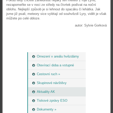
Pokud tedy chcete zahlédnout nějaký ten meteor z roje Lyrid,
nezapomeňte se v noci ze středy na čtvrtek podívat na noční
oblohu. Nejlepší způsob je si lehnout do spacáku či lehátka. Jak
jsme již psali, meteory sice vylétají od souhvězdí Lyry, vidět je však
můžete po celé obloze.
autor: Sylvie Gorková
Omezení v areálu hvězdárny
Otevírací doba a vstupné
Cestovní ruch »
Skupinové návštěvy
Aktuality AK
Tiskové zprávy ESO
Dokumenty »