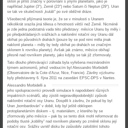
sklon je příliš značný v porovnání s jinými planetami, jako je
například Jupiter (3°), Země (23°) nebo Saturn či Neptun (29°). Uran
se tak ve skutečnosti „kutálí“ po své oběžné dráze.
Všeobecně přijímaná teorie je, že se v minulosti s Uranem
několikrát srazila jiná tělesa o hmotnosti větší než Země. Nicméně
je zde jedna podstatná vada této představy: měsíce Uranu by měly i
po předpokládaných srážkách a naklonění rotační osy Uranu dál
obíhat po původních drahách (pouze by se pod nimi měla jinak
naklonit planeta – měly by tedy obíhat po drahách se značným
sklonem k rovníku planety). Avšak jak známo, měsíce obíhají
přesně nad rovníkem planety, jako kdyby se tak již zformovaly.
Tato dlouho přetrvávající záhada byla vyřešena mezinárodním
týmem astronomů, jehož vedoucím byl Alessandro Morbidelli
(Observatoire de la Cote d’Azur, Nice, Francie). Závěry výzkumu
byly představeny 6. října 2011 na zasedání EPSC-DPS v Nantes.
Alessandro Morbidelli a
jeho spolupracovníci provedli simulace k napodobení různých
impaktních scénářů, aby zjistili nejpravděpodobnější způsob
naklonění rotační osy Uranu. Dospěli k závěru, že pokud by byl
Uran „bombardován“ v době, kdy byl ještě obklopen
protoplanetárním diskem – tj. materiálem, z kterého by se
zformovaly jeho měsíce – pak by se tento disk mohl reformovat do
podoby tlusté „koblihy“ nad rovníkem planety po změně sklonu její
rotační osy. Srážky uvnitř disku by způsobily zploštění tohoto