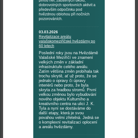
plnou her, zábavných úkolů,
dobrovolných sportovních aktivit a
především odpočinku pod
hvězdnou oblohou při nočních
pozorováních.
03.03.2026
Revitalizace areálu
valašskomeziříčské hvězdárny po
60 letech
Poslední roky jsou na Hvězdárně
Valašské Meziříčí ve znamení
velkých změn v základní
infrastruktuře celého areálu.
Zatím většina změn probíhala tak
trochu skrytě, ať už proto, že se
jednalo o opravy či úpravy
interiérů nebo proto, že byla
skryta za hradbou stromů. První
velkou změnou bylo vybudování
nového objektu Kulturního a
kreativního centra na ulici J. K.
Tyla a nyní se dostáváme do
další etapy, která je svou
povahou velmi zřetelná. Jedná se
o komplexní revitalizaci oplocení
a areálu hvězdárny.