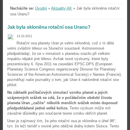
Nacházíte se:
Úvodní
»
Aktuality AK
»
Jak byla skloněna rotační
osa Uranu?
Jak byla skloněna rotační osa Uranu?
13.10.2011
Rotační osa planety Uran je velmi skloněná, což z ní dělá
velmi zvláštní těleso ve Sluneční soustavě. Astronomové
předpokládají, že se v minulosti s planetou srazilo při velkém
impaktu nějaké jiné těleso. Avšak nové výzkumy, které byly
prezentovány 6. října 2011 na zasedání EPSC-DPS (European
Planetary Science Congress organizovaný Division for Planetary
Sciences of the American Astronomical Society) v Nantes (Francie),
pozměňují naše poznatky o tom, jak Uran k nakloněné rotační ose
přišel.
Na základě počítačových simulací vzniku planet a jejich
vzájemných srážek se zdá, že v počátečním období života
planeta Uran „zažila“ několik menších srážek místo doposud
předpokládané jedné velké kolize.
Tento výzkum může mít
závažné důsledky pro současné teorie vzniku obřích planet.
Uran je zajímavý tím, že jeho rotační osa je skloněna o úhel 98°,
tzn. že leží téměř v rovině jeho oběžné dráhy kolem Slunce. Tento