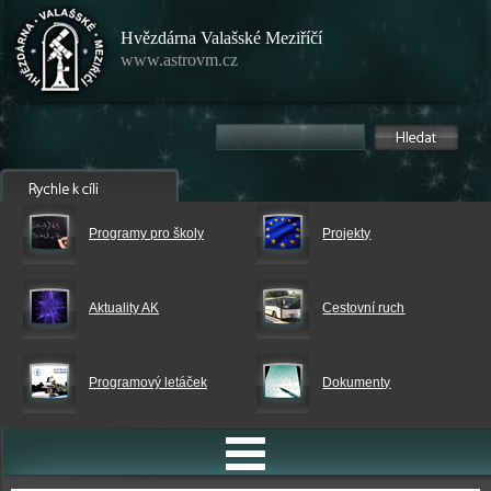
Hvězdárna Valašské Meziříčí
www.astrovm.cz
Programy pro školy
Projekty
Aktuality AK
Cestovní ruch
Programový letáček
Dokumenty