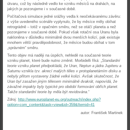
útvaru, což by následně vedlo ke vzniku měsíců na drahách, na
jakých je pozorujeme i v současné době.
Počítačová simulace jedné srážky vedla k neočekávanému závěru:
z výše uvedeného scénáře vyplynulo, že by měsíce měly obíhat
retrográdně – totiž v opačném směru, než se otáčí planeta a než
pozorujeme v současné době. Pokud však rotační osa Uranu byla
nakloněna v důsledku minimálně dvou menších kolizí, pak existuje
mnohem větší pravděpodobnost, že měsíce budou obíhat v tom
„správném“ směru.
Tento objev má naději na úspěch, nehledě na současné teorie
vzniku planet, které bude nutno změnit. Morbidelli říká: „
Standardní
teorie vzniku planet předpokládá, že Uran, Neptun a jádra Jupiteru a
Saturnu vznikla tzv. akrecí malých těles v protoplanetárním disku a
nebyly přitom vystaveny žádné velké kolizi. Avšak skutečnost, že
Uran byl zasažen jiným tělesem minimálně dvakrát, napovídá, že
závažné impakty byly typické pro období formování obřích planet.
Takže standardní teorie by měla být revidována
.“
Zdroj:
http://www.europlanet-eu.org/outreach/index.php?
option=com_content&task=view&id=359&Itemid=41
autor: František Martinek