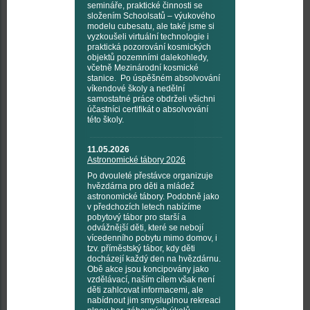
semináře, praktické činnosti se
složením Schoolsatů – výukového
modelu cubesatu, ale také jsme si
vyzkoušeli virtuální technologie i
praktická pozorování kosmických
objektů pozemními dalekohledy,
včetně Mezinárodní kosmické
stanice. Po úspěšném absolvování
víkendové školy a nedělní
samostatné práce obdrželi všichni
účastníci certifikát o absolvování
této školy.
11.05.2026
Astronomické tábory 2026
Po dvouleté přestávce organizuje
hvězdárna pro děti a mládež
astronomické tábory. Podobně jako
v předchozích letech nabízíme
pobytový tábor pro starší a
odvážnější děti, které se nebojí
vícedenního pobytu mimo domov, i
tzv. příměstský tábor, kdy děti
docházejí každý den na hvězdárnu.
Obě akce jsou koncipovány jako
vzdělávací, naším cílem však není
děti zahlcovat informacemi, ale
nabídnout jim smysluplnou rekreaci