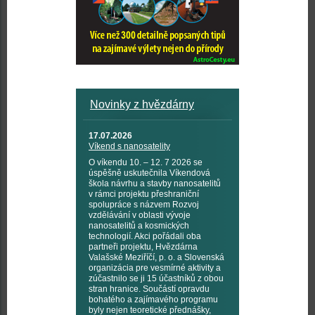
Novinky z hvězdárny
17.07.2026
Víkend s nanosatelity
O víkendu 10. – 12. 7 2026 se
úspěšně uskutečnila Víkendová
škola návrhu a stavby nanosatelitů
v rámci projektu přeshraniční
spolupráce s názvem Rozvoj
vzdělávání v oblasti vývoje
nanosatelitů a kosmických
technologií. Akci pořádali oba
partneři projektu, Hvězdárna
Valašské Meziříčí, p. o. a Slovenská
organizácia pre vesmírné aktivity a
zúčastnilo se ji 15 účastníků z obou
stran hranice. Součástí opravdu
bohatého a zajímavého programu
byly nejen teoretické přednášky,