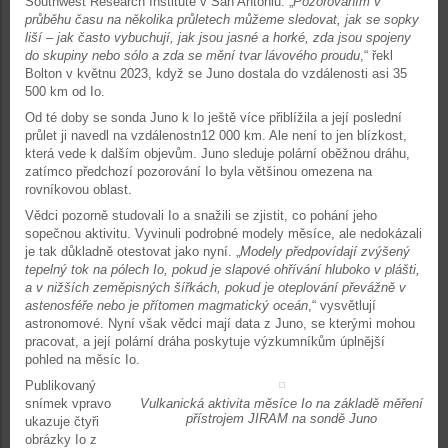
Southwest Research Institute v San Antoniu. „
Pozorováním v
průběhu času na několika průletech můžeme sledovat, jak se sopky
liší – jak často vybuchují, jak jsou jasné a horké, zda jsou spojeny
do skupiny nebo sólo a zda se mění tvar lávového proudu
,“ řekl
Bolton v květnu 2023, když se Juno dostala do vzdálenosti asi 35
500 km od Io.
Od té doby se sonda Juno k Io ještě více přiblížila a její poslední
průlet ji navedl na vzdálenostn12 000 km. Ale není to jen blízkost,
která vede k dalším objevům. Juno sleduje polární oběžnou dráhu,
zatímco předchozí pozorování Io byla většinou omezena na
rovníkovou oblast.
Vědci pozorně studovali Io a snažili se zjistit, co pohání jeho
sopečnou aktivitu. Vyvinuli podrobné modely měsíce, ale nedokázali
je tak důkladně otestovat jako nyní. „
Modely předpovídají zvýšený
tepelný tok na pólech Io, pokud je slapové ohřívání hluboko v plášti,
a v nižších zeměpisných šířkách, pokud je oteplování převážně v
astenosféře nebo je přítomen magmatický oceán
,“ vysvětlují
astronomové. Nyní však vědci mají data z Juno, se kterými mohou
pracovat, a její polární dráha poskytuje výzkumníkům úplnější
pohled na měsíc Io.
Publikovaný
snímek vpravo
Vulkanická aktivita měsíce Io na základě měření
přístrojem JIRAM na sondě Juno
ukazuje čtyři
obrázky Io z