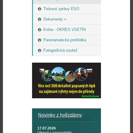
Tiskové zprávy ESO
Dokumenty »
Kniha - OKRES VSETÍN
Panoramatická prohlídka
Fotografická soutež
Novinky z hvězdárny
17.07.2026
Víkend s nanosatelity