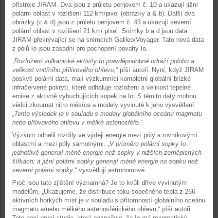
přístroje JIRAM. Dva jsou z průletu perijovem č. 10 a ukazují jižní
polární oblast v rozlišení 112 km/pixel (obrázky a & b). Další dva
obrázky (c & d) jsou z průletu perijovem č. 43 a ukazují severní
polární oblast v rozlišení 21 km/ pixel. Snímky b a d jsou data
JIRAM překrývající se na snímcích Galileo/Voyager. Tato nová data
z pólů Io jsou zásadní pro pochopení povahy Io.
„
Rozložení vulkanické aktivity Io pravděpodobně odráží polohu a
velikost vnitřního přílivového ohřevu
,“ píší autoři. Nyní, když JIRAM
poskytl polární data, mají výzkumníci kompletní globální blízké
infračervené pokrytí, které odhaluje rozložení a velikost tepelné
emise z aktivně vybuchujících sopek na Io. S těmito daty mohou
vědci zkoumat nitro měsíce a modely vyvinuté k jeho vysvětlení.
„
Tento výsledek je v souladu s modely globálního oceánu magmatu
nebo přílivového ohřevu v mělké astenosféře
.“
Výzkum odhalil rozdíly ve výdeji energie mezi póly a rovníkovými
oblastmi a mezi póly samotnými. „
V průměru polární sopky Io
jednotlivě generují méně energie než sopky v nižších zeměpisných
šířkách; a jižní polární sopky generují méně energie na sopku než
severní polární sopky
,“ vysvětlují astronomové.
Proč jsou tato zjištění významná? Je to kvůli dříve vyvinutým
modelům. „Ukazujeme, že distribuce toku sopečného tepla z 266
aktivních horkých míst je v souladu s přítomností globálního oceánu
magmatu a/nebo mělkého astenosférického ohřevu,“ píší autoři.
Toto není první studie, která naznačuje, že Io má magmatický