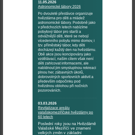
11.05.2026
Astronomické tábory 2026
Po dvouleté přestávce organizuje
hvězdárna pro děti a mládež
astronomické tábory. Podobně jako
v předchozích letech nabízíme
pobytový tábor pro starší a
odvážnější děti, které se nebojí
vícedenního pobytu mimo domov, i
tzv. příměstský tábor, kdy děti
docházejí každý den na hvězdárnu.
Obě akce jsou koncipovány jako
vzdělávací, naším cílem však není
děti zahlcovat informacemi, ale
nabídnout jim smysluplnou rekreaci
plnou her, zábavných úkolů,
dobrovolných sportovních aktivit a
především odpočinku pod
hvězdnou oblohou při nočních
pozorováních.
03.03.2026
Revitalizace areálu
valašskomeziříčské hvězdárny po
60 letech
Poslední roky jsou na Hvězdárně
Valašské Meziříčí ve znamení
velkých změn v základní