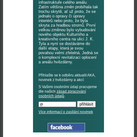
infrastruktuře celého areálu.
Zatím většina změn probíhala tak
trochu skrytě, ať už proto, že se
jednalo o opravy či úpravy
interiérů nebo proto, že byla
skryta za hradbou stromů. První
velkou změnou bylo vybudování
nového objektu Kulturního a
kreativního centra na ulici J. K.
Tyla a nyní se dostáváme do
další etapy, která je svou
povahou velmi zřetelná. Jedná se
o komplexní revitalizaci oplocení
a areálu hvězdárny.
Přihlašte se k odběru aktualit AKA,
novinek z hvězdárny a akcí:
S Vašimi osobními údaji pracujeme
dle našich
zásad zpracování
osobních údajů
.
Více informací o zasílání novinek