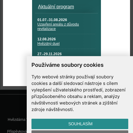
Aktuální program
01.07.-31.08.2026
Uzavření areálu z důvodu
revitalizace
12.08.2026
Hvězdný duel
27.-29.11.2026
KOSMONAUTIKA, RAKETOVÁ
TECHNIKA A KOSMICKÉ
Používáme soubory cookies
TECHNOLOGIE
Tyto webové stránky používají soubory
cookies a další sledovací nástroje s cílem
vylepšení uživatelského prostředí, zobrazení
přizpůsobeného obsahu a reklam, analýzy
návštěvnosti webových stránek a zjištění
zdroje návštěvnosti.
Hvězdárna Valašské Meziříčí, příspěvková organizace, Vsetínská 78, 757
SOUHLASÍM
01 Valašské Meziříčí
Příspěvková organizace Zlínského kraje. Telefon:
571 611 928
, Mobil:
777