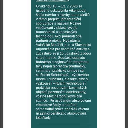
O víkendu 10. – 12. 7 2026 se
úspěšně uskutečnila Víkendová
škola návrhu a stavby nanosatelitů
v rámci projektu přeshraniční
spolupráce s názvem Rozvoj
vzdělávání v oblasti vývoje
nanosatelitů a kosmických
technologií. Akci pořádali oba
partneři projektu, Hvězdárna
Valašské Meziříčí, p. o. a Slovenská
organizácia pre vesmírné aktivity a
zúčastnilo se ji 15 účastníků z obou
stran hranice. Součástí opravdu
bohatého a zajímavého programu
byly nejen teoretické přednášky,
semináře, praktické činnosti se
složením Schoolsatů – výukového
modelu cubesatu, ale také jsme si
vyzkoušeli virtuální technologie i
praktická pozorování kosmických
objektů pozemními dalekohledy,
včetně Mezinárodní kosmické
stanice. Po úspěšném absolvování
víkendové školy a nedělní
samostatné práce obdrželi všichni
účastníci certifikát o absolvování
této školy.