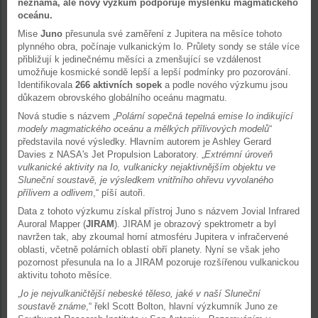
neznámá, ale nový výzkum podporuje myšlenku magmatického
oceánu.
Mise
Juno
přesunula své zaměření z Jupitera na měsíce tohoto
plynného obra, počínaje vulkanickým Io. Průlety sondy se stále více
přibližují k jedinečnému měsíci a zmenšující se vzdálenost
umožňuje kosmické sondě lepší a lepší podmínky pro pozorování.
Identifikovala
266 aktivních sopek
a podle nového výzkumu jsou
důkazem obrovského globálního oceánu magmatu.
Nová studie s názvem „
Polární sopečná tepelná emise Io indikující
modely magmatického oceánu a mělkých přílivových modelů
“
představila nové výsledky. Hlavním autorem je Ashley Gerard
Davies z NASA's Jet Propulsion Laboratory. „
Extrémní úroveň
vulkanické aktivity na Io, vulkanicky nejaktivnějším objektu ve
Sluneční soustavě, je výsledkem vnitřního ohřevu vyvolaného
přílivem a odlivem
,“ píší autoři.
Data z tohoto výzkumu získal přístroj Juno s názvem Jovial Infrared
Auroral Mapper (
JIRAM
). JIRAM je obrazový spektrometr a byl
navržen tak, aby zkoumal horní atmosféru Jupitera v infračervené
oblasti, včetně polárních oblastí obří planety. Nyní se však jeho
pozornost přesunula na Io a JIRAM pozoruje rozšířenou vulkanickou
aktivitu tohoto měsíce.
„
Io je nejvulkaničtější nebeské těleso, jaké v naší Sluneční
soustavě známe
,“ řekl Scott Bolton, hlavní výzkumník Juno ze