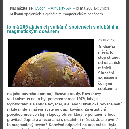
Nacházíte se:
Úvodní
»
Aktuality AK
»
Io má 266 aktivních
vulkánů spojených s globálním magmatickým oceánem
Io má 266 aktivních vulkánů spojených s globálním
magmatickým oceánem
28.10.2023
Jupiterův
měsíc Io
stojí stranou
od ostatních
měsíců
Sluneční
soustavy s
četnými
sopkami a
na jeho povrchu dominují lávové proudy. Povrchový
vulkanismus na Io byl potvrzen v roce 1979, kdy jej
vyfotografovala sonda Voyager, ale jeho vulkanická povaha není
nikde jinde v našem systému duplikována. Za eruptivní
povahou měsíce stojí slapový ohřev, který je poháněn silnou
gravitací Jupitera a rezonancí s ostatními měsíci. Je ale uvnitř
Io magmatický oceán? Konečná odpověď na tuto otázku byla