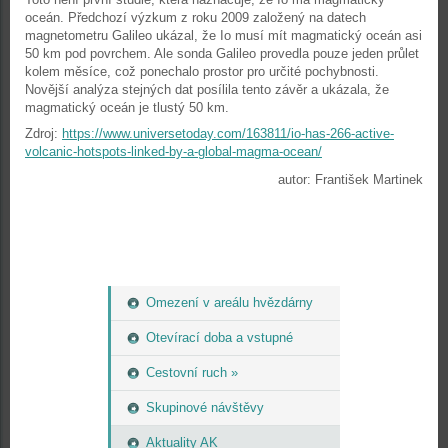
oceán. Předchozí výzkum z roku 2009 založený na datech
magnetometru Galileo ukázal, že Io musí mít magmatický oceán asi
50 km pod povrchem. Ale sonda Galileo provedla pouze jeden průlet
kolem měsíce, což ponechalo prostor pro určité pochybnosti.
Novější analýza stejných dat posílila tento závěr a ukázala, že
magmatický oceán je tlustý 50 km.
Zdroj:
https://www.universetoday.com/163811/io-has-266-active-
volcanic-hotspots-linked-by-a-global-magma-ocean/
autor: František Martinek
Omezení v areálu hvězdárny
Otevírací doba a vstupné
Cestovní ruch »
Skupinové návštěvy
Aktuality AK