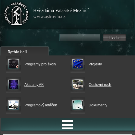
Hvězdárna Valašské Meziříčí
www.astrovm.cz
Programy pro školy
Projekty
Aktuality AK
Cestovní ruch
Programový letáček
Dokumenty